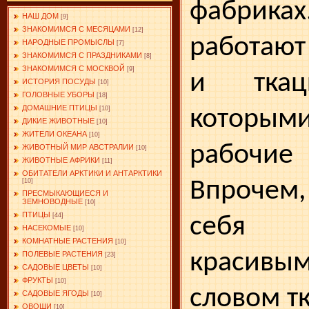
фабри
НАШ ДОМ
[9]
ЗНАКОМИМСЯ С МЕСЯЦАМИ
[12]
работаю
НАРОДНЫЕ ПРОМЫСЛЫ
[7]
ЗНАКОМИМСЯ С ПРАЗДНИКАМИ
[8]
ЗНАКОМИМСЯ С МОСКВОЙ
[9]
и ткацк
ИСТОРИЯ ПОСУДЫ
[10]
ГОЛОВНЫЕ УБОРЫ
[18]
ДОМАШНИЕ ПТИЦЫ
которым
[10]
ДИКИЕ ЖИВОТНЫЕ
[10]
ЖИТЕЛИ ОКЕАНА
[10]
рабочие
ЖИВОТНЫЙ МИР АВСТРАЛИИ
[10]
ЖИВОТНЫЕ АФРИКИ
[11]
ОБИТАТЕЛИ АРКТИКИ И АНТАРКТИКИ
Впро­чем
[10]
ПРЕСМЫКАЮЩИЕСЯ И
ЗЕМНОВОДНЫЕ
[10]
ПТИЦЫ
[44]
себя 
НАСЕКОМЫЕ
[10]
КОМНАТНЫЕ РАСТЕНИЯ
[10]
красивы
ПОЛЕВЫЕ РАСТЕНИЯ
[23]
САДОВЫЕ ЦВЕТЫ
[10]
ФРУКТЫ
[10]
словом тк
САДОВЫЕ ЯГОДЫ
[10]
ОВОЩИ
[10]