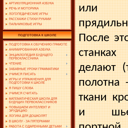
АРТИКУЛЯЦИОННАЯ АЗБУКА
или 
РЕЧЬ И МОТОРИКА
ЛОГОПЕДИЧЕСКИЕ ИГРЫ
прядиль
РАССКАЖИ СТИХИ РУКАМИ
ПАЛЬЧИКОВЫЕ ИГРЫ
После эт
ПОДГОТОВКА К ШКОЛЕ
ПОДГОТОВКА К ОБУЧЕНИЮ ГРАМОТЕ
станка
АНИМИРОВАННАЯ АЗБУКА
ЭНЦИКЛОПЕДИЯ БУДУЩЕГО
ПЕРВОКЛАССНИКА
делают (
ЧТЕНИЕ
ЗАБАВНЫЕ УРОКИ ГРАММАТИКИ
УЧИМСЯ ПИСАТЬ
полотна 
ИГРЫ И УПРАЖНЕНИЯ ДЛЯ
ПОДГОТОВКИ К ШКОЛЕ
Я ПИШУ СЛОВА
ткани кр
УЧИМСЯ СЧИТАТЬ
МАТЕМАТИЧЕСКАЯ ШКОЛА ДЛЯ
БУДУЩИХ ПЕРВОКЛАССНИКОВ
ПОВЫШАЕМ ИНТЕЛЛЕКТ И
и шье
ЭРУДИЦИЮ
ЛОГИКА ДЛЯ ДОШКОЛЯТ
В ШКОЛУ - ЗА ПЯТЕРКАМИ
портной.
РАБОТА С ОДАРЕННЫМИ ДЕТЬМИ