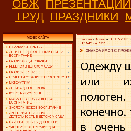
ОБЖ
ПРЕЗЕНТАЦИ
ТРУД
ПРАЗДНИКИ
МЕНЮ САЙТА
Главная
»
Файлы
»
ПОЧЕМУЧКИ
ПРОФЕССИЯМИ
ГЛАВНАЯ СТРАНИЦА
ЗНАКОМИМСЯ С ПРОФЕ
ДЕТИ ОТ 1 ДО 3 ЛЕТ. ОБУЧЕНИЕ И
ВОСПИТАНИЕ
РАЗВИВАЮЩИЕ СКАЗКИ
Одежду ш
РЕБЕНОК В ДЕТСКОМ САДУ
РАЗВИТИЕ РЕЧИ
ОРИЕНТИРОВАНИЕ В ПРОСТРАНСТВЕ
или из
МАТЕМАТИКА
ЛОГИКА ДЛЯ ДОШКОЛЯТ
полоте
КОНСТРУИРОВАНИЕ
МОРАЛЬНО-НРАВСТВЕННОЕ
ВОСПИТАНИЕ
ЭКОЛОГИЧЕСКОЕ ВОСПИТАНИЕ
конечно, 
ЭКСПЕРИМЕНТАЛЬНАЯ
ДЕЯТЕЛЬНОСТЬ В ДЕТСКОМ САДУ
НАУЧНЫЕ ОПЫТЫ ДЛЯ ДЕТЕЙ
в очень 
ЗАНЯТИЯ В АРТСТУДИИ ДЛЯ
ДОШКОЛЬНИКОВ