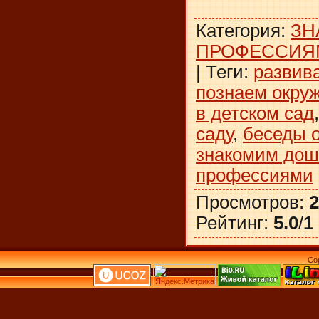
Категория
:
ЗН
ПРОФЕССИЯ
|
Теги
:
развив
познаем окру
в детском сад
саду
,
беседы 
знакомим дош
профессиями
Просмотров
:
2
Рейтинг
:
5.0
/
1
Co