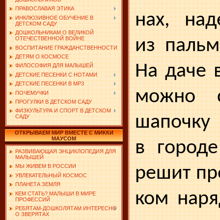
ПРАВОСЛАВАЯ ЭТИКА
нах, над
ИНКЛЮЗИВНОЕ ОБУЧЕНИЕ В
ДЕТСКОМ САДУ
ДОШКОЛЬНИКАМ О ВЕЛИКОЙ
из пальм
ОТЕЧЕСТВЕННОЙ ВОЙНЕ
ВОСПИТАНИЕ ГРАЖДАНСТВЕННОСТИ
ДЕТЯМ О КОСМОСЕ
На даче 
ФИЛОСОФИЯ ДЛЯ МАЛЫШЕЙ
ДЕТСКИЕ ПЕСЕНКИ С НОТАМИ
ДЕТСКИЕ ПЕСЕНКИ В MP3
можно с
ПОЧЕМУЧКИ
ПРОГУЛКИ В ДЕТСКОМ САДУ
ФИЗКУЛЬТУРА И СПОРТ В ДЕТСКОМ
шапочку 
САДУ
ОТКРЫВАЕМ МИР ВМЕСТЕ С МИККИ
МАУСОМ
в городе
РАЗВИВАЮЩАЯ ЭНЦИКЛОПЕДИЯ ДЛЯ
МАЛЫШЕЙ
решит про
МЫ ЖИВЕМ В РОССИИ
УВЛЕКАТЕЛЬНЫЙ КОСМОС
ПЛАНЕТА ЗЕМЛЯ
ком наря
КЕМ СТАТЬ? МАЛЫШИ В МИРЕ
ПРОФЕССИЙ
РЕБЯТАМ-ДОШКОЛЯТАМ ИНТЕРЕСНО
О ЗВЕРЯТАХ