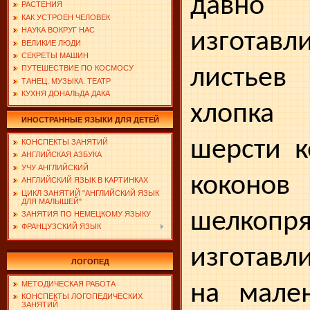
давно 
РАСТЕНИЯ
КАК УСТРОЕН ЧЕЛОВЕК
НАУКА ВОКРУГ НАС
изготавли
ВЕЛИКИЕ ЛЮДИ
СЕКРЕТЫ МАШИН
листье
ПУТЕШЕСТВИЕ ПО КОСМОСУ
ТАНЕЦ. МУЗЫКА. ТЕАТР
КУХНЯ ДОНАЛЬДА ДАКА
хлопка
ИНОСТРАННЫЕ ЯЗЫКИ ДЛЯ ДЕТЕЙ
шерсти к
КОНСПЕКТЫ ЗАНЯТИЙ
АНГЛИЙСКАЯ АЗБУКА
УЧУ АНГЛИЙСКИЙ
коконо
АНГЛИЙСКИЙ ЯЗЫК В КАРТИНКАХ
ЦИКЛ ЗАНЯТИЙ "АНГЛИЙСКИЙ ЯЗЫК
ДЛЯ МАЛЫШЕЙ"
шелкоп
ЗАНЯТИЯ ПО НЕМЕЦКОМУ ЯЗЫКУ
ФРАНЦУЗСКИЙ ЯЗЫК
изготавл
ЛОГОПЕД
на мален
МЕТОДИЧЕСКАЯ РАБОТА
КОНСПЕКТЫ ЛОГОПЕДИЧЕСКИХ
ЗАНЯТИЙ