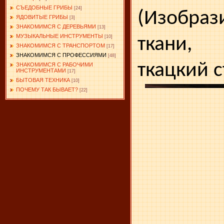
СЪЕДОБНЫЕ ГРИБЫ
[24]
(Изобраз
ЯДОВИТЫЕ ГРИБЫ
[3]
ЗНАКОМИМСЯ С ДЕРЕВЬЯМИ
[13]
МУЗЫКАЛЬНЫЕ ИНСТРУМЕНТЫ
ткани,
[10]
ЗНАКОМИМСЯ С ТРАНСПОРТОМ
[17]
ЗНАКОМИМСЯ С ПРОФЕССИЯМИ
[48]
ткацкий с
ЗНАКОМИМСЯ С РАБОЧИМИ
ИНСТРУМЕНТАМИ
[17]
БЫТОВАЯ ТЕХНИКА
[10]
ПОЧЕМУ ТАК БЫВАЕТ?
[22]