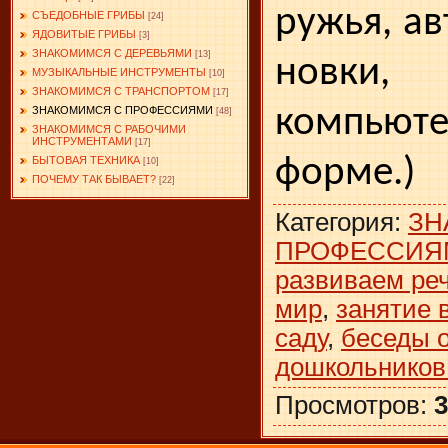
ружья, ав
СЪЕДОБНЫЕ ГРИБЫ
[24]
ЯДОВИТЫЕ ГРИБЫ
[3]
ЗНАКОМИМСЯ С ДЕРЕВЬЯМИ
[13]
новки, 
МУЗЫКАЛЬНЫЕ ИНСТРУМЕНТЫ
[10]
ЗНАКОМИМСЯ С ТРАНСПОРТОМ
[17]
компьюте
ЗНАКОМИМСЯ С ПРОФЕССИЯМИ
[48]
ЗНАКОМИМСЯ С РАБОЧИМИ
ИНСТРУМЕНТАМИ
[17]
форме.)
БЫТОВАЯ ТЕХНИКА
[10]
ПОЧЕМУ ТАК БЫВАЕТ?
[22]
Категория
:
ЗН
ПРОФЕССИЯ
развиваем ре
мир
,
занятие 
саду
,
беседы 
дошкольников
Просмотров
:
3