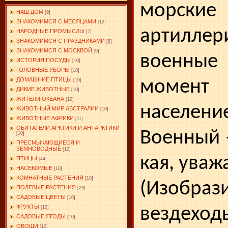
морские
НАШ ДОМ
[9]
ЗНАКОМИМСЯ С МЕСЯЦАМИ
[12]
артиллер
НАРОДНЫЕ ПРОМЫСЛЫ
[7]
ЗНАКОМИМСЯ С ПРАЗДНИКАМИ
[8]
ЗНАКОМИМСЯ С МОСКВОЙ
[9]
военны
ИСТОРИЯ ПОСУДЫ
[10]
ГОЛОВНЫЕ УБОРЫ
[18]
ДОМАШНИЕ ПТИЦЫ
момент
[10]
ДИКИЕ ЖИВОТНЫЕ
[10]
ЖИТЕЛИ ОКЕАНА
[10]
населени
ЖИВОТНЫЙ МИР АВСТРАЛИИ
[10]
ЖИВОТНЫЕ АФРИКИ
[11]
ОБИТАТЕЛИ АРКТИКИ И АНТАРКТИКИ
Военный 
[10]
ПРЕСМЫКАЮЩИЕСЯ И
ЗЕМНОВОДНЫЕ
[10]
кая, уваж
ПТИЦЫ
[44]
НАСЕКОМЫЕ
[10]
КОМНАТНЫЕ РАСТЕНИЯ
[10]
(Изобраз
ПОЛЕВЫЕ РАСТЕНИЯ
[23]
САДОВЫЕ ЦВЕТЫ
[10]
ФРУКТЫ
вездеход
[10]
САДОВЫЕ ЯГОДЫ
[10]
ОВОЩИ
[10]