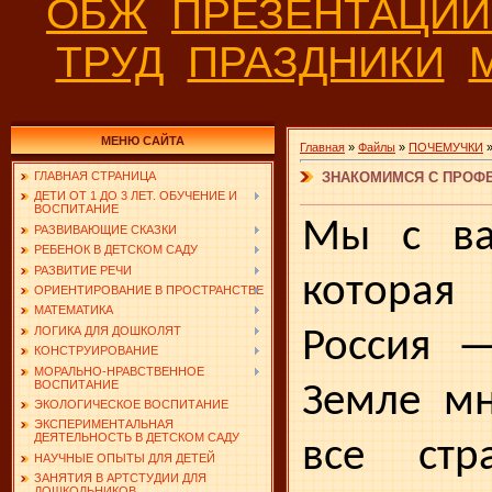
ОБЖ
ПРЕЗЕНТАЦИ
ТРУД
ПРАЗДНИКИ
МЕНЮ САЙТА
Главная
»
Файлы
»
ПОЧЕМУЧКИ
ЗНАКОМИМСЯ С ПРОФ
ГЛАВНАЯ СТРАНИЦА
ДЕТИ ОТ 1 ДО 3 ЛЕТ. ОБУЧЕНИЕ И
ВОСПИТАНИЕ
Мы с ва
РАЗВИВАЮЩИЕ СКАЗКИ
РЕБЕНОК В ДЕТСКОМ САДУ
РАЗВИТИЕ РЕЧИ
которая 
ОРИЕНТИРОВАНИЕ В ПРОСТРАНСТВЕ
МАТЕМАТИКА
ЛОГИКА ДЛЯ ДОШКОЛЯТ
Россия —
КОНСТРУИРОВАНИЕ
МОРАЛЬНО-НРАВСТВЕННОЕ
ВОСПИТАНИЕ
Земле мн
ЭКОЛОГИЧЕСКОЕ ВОСПИТАНИЕ
ЭКСПЕРИМЕНТАЛЬНАЯ
ДЕЯТЕЛЬНОСТЬ В ДЕТСКОМ САДУ
все стр
НАУЧНЫЕ ОПЫТЫ ДЛЯ ДЕТЕЙ
ЗАНЯТИЯ В АРТСТУДИИ ДЛЯ
ДОШКОЛЬНИКОВ