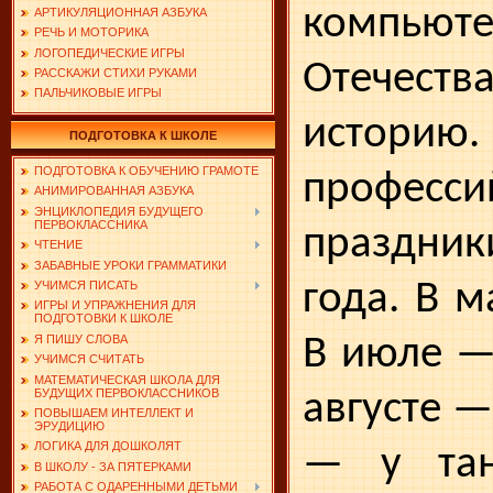
компьют
АРТИКУЛЯЦИОННАЯ АЗБУКА
РЕЧЬ И МОТОРИКА
ЛОГОПЕДИЧЕСКИЕ ИГРЫ
Отечест
РАССКАЖИ СТИХИ РУКАМИ
ПАЛЬЧИКОВЫЕ ИГРЫ
исто­рию
ПОДГОТОВКА К ШКОЛЕ
ПОДГОТОВКА К ОБУЧЕНИЮ ГРАМОТЕ
професси
АНИМИРОВАННАЯ АЗБУКА
ЭНЦИКЛОПЕДИЯ БУДУЩЕГО
ПЕРВОКЛАССНИКА
праздни
ЧТЕНИЕ
ЗАБАВНЫЕ УРОКИ ГРАММАТИКИ
года. В 
УЧИМСЯ ПИСАТЬ
ИГРЫ И УПРАЖНЕНИЯ ДЛЯ
ПОДГОТОВКИ К ШКОЛЕ
В июле —
Я ПИШУ СЛОВА
УЧИМСЯ СЧИТАТЬ
МАТЕМАТИЧЕСКАЯ ШКОЛА ДЛЯ
БУДУЩИХ ПЕРВОКЛАССНИКОВ
авгу­сте 
ПОВЫШАЕМ ИНТЕЛЛЕКТ И
ЭРУДИЦИЮ
ЛОГИКА ДЛЯ ДОШКОЛЯТ
— у тан
В ШКОЛУ - ЗА ПЯТЕРКАМИ
РАБОТА С ОДАРЕННЫМИ ДЕТЬМИ