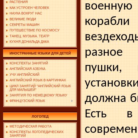
воен­ную
РАСТЕНИЯ
КАК УСТРОЕН ЧЕЛОВЕК
НАУКА ВОКРУГ НАС
корабли 
ВЕЛИКИЕ ЛЮДИ
СЕКРЕТЫ МАШИН
ПУТЕШЕСТВИЕ ПО КОСМОСУ
вездехо
ТАНЕЦ. МУЗЫКА. ТЕАТР
КУХНЯ ДОНАЛЬДА ДАКА
разное 
ИНОСТРАННЫЕ ЯЗЫКИ ДЛЯ ДЕТЕЙ
КОНСПЕКТЫ ЗАНЯТИЙ
пушки, 
АНГЛИЙСКАЯ АЗБУКА
УЧУ АНГЛИЙСКИЙ
установки
АНГЛИЙСКИЙ ЯЗЫК В КАРТИНКАХ
ЦИКЛ ЗАНЯТИЙ "АНГЛИЙСКИЙ ЯЗЫК
ДЛЯ МАЛЫШЕЙ"
должна б
ЗАНЯТИЯ ПО НЕМЕЦКОМУ ЯЗЫКУ
ФРАНЦУЗСКИЙ ЯЗЫК
Есть 
ЛОГОПЕД
совреме
МЕТОДИЧЕСКАЯ РАБОТА
КОНСПЕКТЫ ЛОГОПЕДИЧЕСКИХ
ЗАНЯТИЙ