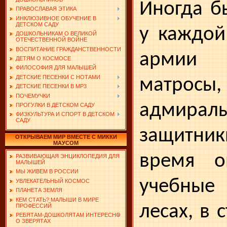
Иногда б
ПРАВОСЛАВАЯ ЭТИКА
ИНКЛЮЗИВНОЕ ОБУЧЕНИЕ В
ДЕТСКОМ САДУ
у каждой
ДОШКОЛЬНИКАМ О ВЕЛИКОЙ
ОТЕЧЕСТВЕННОЙ ВОЙНЕ
ВОСПИТАНИЕ ГРАЖДАНСТВЕННОСТИ
армии 
ДЕТЯМ О КОСМОСЕ
ФИЛОСОФИЯ ДЛЯ МАЛЫШЕЙ
ДЕТСКИЕ ПЕСЕНКИ С НОТАМИ
матросы,
ДЕТСКИЕ ПЕСЕНКИ В MP3
ПОЧЕМУЧКИ
адмир
ПРОГУЛКИ В ДЕТСКОМ САДУ
ФИЗКУЛЬТУРА И СПОРТ В ДЕТСКОМ
САДУ
защитник
ОТКРЫВАЕМ МИР ВМЕСТЕ С МИККИ
МАУСОМ
время о
РАЗВИВАЮЩАЯ ЭНЦИКЛОПЕДИЯ ДЛЯ
МАЛЫШЕЙ
МЫ ЖИВЕМ В РОССИИ
учебные 
УВЛЕКАТЕЛЬНЫЙ КОСМОС
ПЛАНЕТА ЗЕМЛЯ
КЕМ СТАТЬ? МАЛЫШИ В МИРЕ
лесах, в 
ПРОФЕССИЙ
РЕБЯТАМ-ДОШКОЛЯТАМ ИНТЕРЕСНО
О ЗВЕРЯТАХ