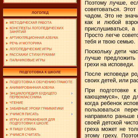
Поэтому лучше, ес
советоваться. Этот
ЛОГОПЕД
чадом. Это не знач
как и любой взро
МЕТОДИЧЕСКАЯ РАБОТА
прислушиваться, а
КОНСПЕКТЫ ЛОГОПЕДИЧЕСКИХ
ЗАНЯТИЙ
Просто легче совето
АРТИКУЛЯЦИОННАЯ АЗБУКА
тебя и твою семью.
РЕЧЬ И МОТОРИКА
ЛОГОПЕДИЧЕСКИЕ ИГРЫ
Поскольку дети ча
РАССКАЖИ СТИХИ РУКАМИ
лучше предложить 
ПАЛЬЧИКОВЫЕ ИГРЫ
грехи на исповеди.
ПОДГОТОВКА К ШКОЛЕ
После исповеди ро
своих детей, или ра
ПОДГОТОВКА К ОБУЧЕНИЮ ГРАМОТЕ
АНИМИРОВАННАЯ АЗБУКА
При подготовке к
ЭНЦИКЛОПЕДИЯ БУДУЩЕГО
кающемуся», где д
ПЕРВОКЛАССНИКА
когда ребенок испо
ЧТЕНИЕ
ЗАБАВНЫЕ УРОКИ ГРАММАТИКИ
пользоваться пер
УЧИМСЯ ПИСАТЬ
направило раньше в
ИГРЫ И УПРАЖНЕНИЯ ДЛЯ
своей детской чист
ПОДГОТОВКИ К ШКОЛЕ
греха может не тол
Я ПИШУ СЛОВА
этому греху. Поэт
УЧИМСЯ СЧИТАТЬ