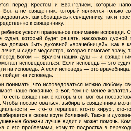
ется перед Крестом и Евангелием, которые напо
 Бог, а не священник, который является только с
едоваться, как обращаясь к священнику, так и прос
редственно к священнику.
ы ребенок усвоил правильное понимание исповеди. С
 судья, который будет решать, насколько дурной 
ка должна быть духовной «врачебницей». Как в к
 лечит, и сидит медсестра, которая помогает врачу, 
 перед Богом — Врачом наших душ — и священник
омогает исповедоваться. Если исповедь — это суди
дти на исповедь. А если исповедь — это врачебница,
 пойдет на исповедь.
н понимать, что исповедоваться можно любому св
мает наше покаяние, а Бог, тем не менее желатель
 то есть священник с которым он мог бы посоветов
 Чтобы посоветоваться, выбирать священника можно
иальности — кто-то терапевт, кто-то хирург, кто-т
азбирается в своем круге болезней. Также и духовни
 душевные болезни лучше видит и может помочь. Ком
ка с его проблемами, кому-то подростка в переходн