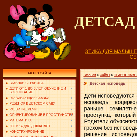
ДЕТСА
ЭТИКА ДЛЯ МАЛЫШ
О
МЕНЮ САЙТА
Главная
»
Файлы
»
ПРАВОСЛАВН
Детская исповедь
ГЛАВНАЯ СТРАНИЦА
ДЕТИ ОТ 1 ДО 3 ЛЕТ. ОБУЧЕНИЕ И
ВОСПИТАНИЕ
Дети исповедуются 
РАЗВИВАЮЩИЕ СКАЗКИ
исповедь воцерко
РЕБЕНОК В ДЕТСКОМ САДУ
раньше семилетне
РАЗВИТИЕ РЕЧИ
проступка, который
ОРИЕНТИРОВАНИЕ В ПРОСТРАНСТВЕ
Родители объясняют
МАТЕМАТИКА
ЛОГИКА ДЛЯ ДОШКОЛЯТ
грехом без исповед
КОНСТРУИРОВАНИЕ
решение исповедо