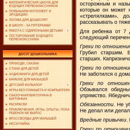
МАТЕМАТИЧЕСКАЯ ШКОЛА ДЛЯ
осторожным и назы
БУДУЩИХ ПЕРВОКЛАССНИКОВ
которые он может 
ПОВЫШАЕМ ИНТЕЛЛЕКТ И
ЭРУДИЦИЮ
«стрелялками», д
ЛОГИКА ДЛЯ ДОШКОЛЯТ
рассказывать о тяже
В ШКОЛУ - ЗА ПЯТЕРКАМИ
Для ребенка от 7 
РАБОТА С ОДАРЕННЫМИ ДЕТЬМИ
ТЕСТИРОВАНИЕ БУДУЩЕГО
следующий перечень
ПЕРВОКЛАССНИКА
Грехи по отношени
Грубил старшим. 
ДОСУГ ДОШКОЛЬНИКА
старших. Капризнича
ПРИХОДИ, СКАЗКА!
Грехи по отношен
СТИХИ ДЛЯ ДЕТЕЙ
Не заботился о дом
АУДИОКНИГИ ДЛЯ ДЕТЕЙ
КАРАОКЕ ДЛЯ МАЛЫШЕЙ
Грехи по отношен
ДЕТСКИЙ ФОЛЬКЛОР
Обзывался обидны
ИГРЫ БЕЗ ПЛАНШЕТА И КОМПЬЮТЕРА
упрямство. Ябеднич
СКАЗОЧНАЯ ВИКТОРИНА В
КАРТИНКАХ
Обязанности
. Не у
РАСКРАСКИ
ПРИКЛЮЧЕНИЯ, ИГРЫ, ОПЫТЫ. ПОКА
Не делал или делал
РЕБЕНОК НЕ ВЫРОС
КРОССВОРДЫ ДЛЯ МАЛЫШЕЙ
Вредные привычки
.
НЕСКУЧАЙКА
Грехи по отношени