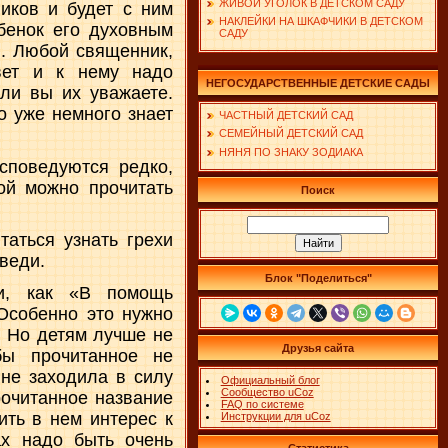
ЖИВОЙ УГОЛОК В ДЕТСКОМ САДУ
иков и будет с ним
НАКЛЕЙКИ НА ШКАФЧИКИ В ДЕТСКОМ
ебенок его духовным
САДУ
я. Любой священник,
вет и к нему надо
НЕГОСУДАРСТВЕННЫЕ ДЕТСКИЕ САДЫ
ли вы их уважаете.
то уже немного знает
ЧАСТНЫЙ ДЕТСКИЙ САД
СЕМЕЙНЫЙ ДЕТСКИЙ САД
НЯНЯ ПО ЗНАКУ ЗОДИАКА
споведуются редко,
ой можно прочитать
Поиск
аться узнать грехи
веди.
Блок "Поделиться"
ми, как «В помощь
Особенно это нужно
. Но детям лучше не
Друзья сайта
бы прочитанное не
 не заходила в силу
Официальный блог
Сообщество uCoz
рочитанное название
FAQ по системе
ить в нем интерес к
Инструкции для uCoz
ах надо быть очень