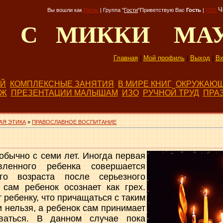
Ч
Вы вошли как
Гость
|
Группа
"
Гости
"
Приветствую Вас
Гость
|
RSS
Д С МИККИ МА
Главная
|
Мой профиль
|
Выход
|
Вх
ЕЙ
КОМПЛЕКСНЫЕ ЗАНЯТИЯ
В МИРЕ КНИГ
ОКРУЖАЮЩ
БЖ
ПРЕЗЕНТАЦИИ МАЛЫШАМ
ИЗО
РУЧНОЙ ТРУД
ПРА
АЯ ЭТИКА
»
ПРАВОСЛАВНОЕ ВОСПИТАНИЕ
обычно с семи лет. Иногда первая
вленного ребенка совершается
го возраста после серьезного
 сам ребенок осознает как грех.
 ребенку, что причащаться с таким
и нельзя, а ребенок сам принимает
ваться. В данном случае пока