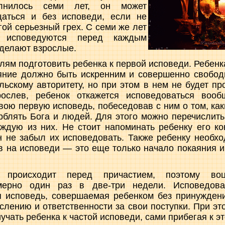
лнилось семи лет, он может
аться и без исповеди, если не
гой серьезный грех. С семи же лет
о исповедуются перед каждым
 делают взрослые.
лям подготовить ребенка к первой исповеди. Ребенк
яние должно быть искренним и совершенно свобод
льскому авторитету, но при этом в нем не будет пр
рослев, ребенок откажется исповедоваться воо
вою первую исповедь, побеседовав с ним о том, каки
блять Бога и людей. Для этого можно перечислит
ждую из них. Не стоит напоминать ребенку его ко
н не забыл их исповедовать. Также ребенку необхо
в на исповеди — это еще только начало покаяния и
 происходит перед причастием, поэтому воц
мерно один раз в две-три недели. Исповедов
 исповедь, совершаемая ребенком без принуждени
слению и ответственности за свои поступки. При э
чать ребенка к частой исповеди, сами прибегая к эт