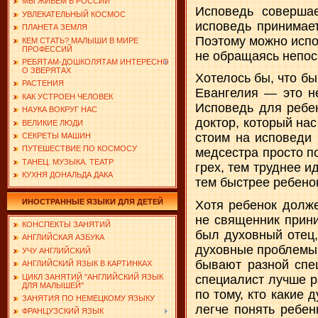
МЫ ЖИВЕМ В РОССИИ
Исповедь соверша
УВЛЕКАТЕЛЬНЫЙ КОСМОС
исповедь принимает
ПЛАНЕТА ЗЕМЛЯ
Поэтому можно испов
КЕМ СТАТЬ? МАЛЫШИ В МИРЕ
ПРОФЕССИЙ
не обращаясь непос
РЕБЯТАМ-ДОШКОЛЯТАМ ИНТЕРЕСНО
О ЗВЕРЯТАХ
Хотелось бы, что б
РАСТЕНИЯ
Евангелия — это не
КАК УСТРОЕН ЧЕЛОВЕК
Исповедь для ребен
НАУКА ВОКРУГ НАС
доктор, который нас
ВЕЛИКИЕ ЛЮДИ
стоим на исповеди
СЕКРЕТЫ МАШИН
ПУТЕШЕСТВИЕ ПО КОСМОСУ
медсестра просто п
ТАНЕЦ. МУЗЫКА. ТЕАТР
грех, тем труднее и
КУХНЯ ДОНАЛЬДА ДАКА
тем быстрее ребенок
ИНОСТРАННЫЕ ЯЗЫКИ ДЛЯ ДЕТЕЙ
Хотя ребенок долже
не священник прини
КОНСПЕКТЫ ЗАНЯТИЙ
был духовный отец,
АНГЛИЙСКАЯ АЗБУКА
духовные проблемы.
УЧУ АНГЛИЙСКИЙ
бывают разной спец
АНГЛИЙСКИЙ ЯЗЫК В КАРТИНКАХ
ЦИКЛ ЗАНЯТИЙ "АНГЛИЙСКИЙ ЯЗЫК
специалист лучше р
ДЛЯ МАЛЫШЕЙ"
по тому, кто какие
ЗАНЯТИЯ ПО НЕМЕЦКОМУ ЯЗЫКУ
легче понять ребен
ФРАНЦУЗСКИЙ ЯЗЫК