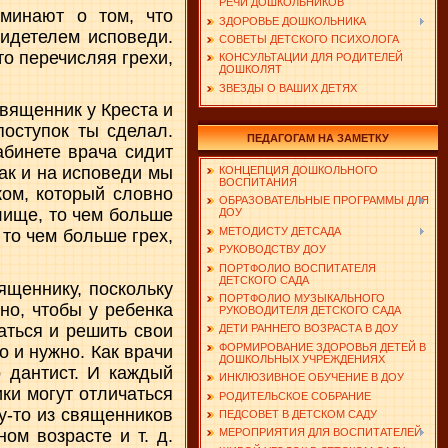
РЕЧИ ДОШКОЛЬНИКОВ
минают о том, что
ЗДОРОВЬЕ ДОШКОЛЬНИКА
видетелем исповеди.
СОВЕТЫ ДЕТСКОГО ПСИХОЛОГА
то перечисляя грехи,
КОНСУЛЬТАЦИИ ДЛЯ РОДИТЕЛЕЙ
ДОШКОЛЯТ
ЗВЕЗДЫ О ВАШИХ ДЕТЯХ
вященник у Креста и
поступок ты сделал.
ПЕДАГОГАМ НА ЗАМЕТКУ
абинете врача сидит
так и на исповеди мы
КОНЦЕПЦИЯ ДОШКОЛЬНОГО
ВОСПИТАНИЯ
ом, который словно
ОБРАЗОВАТЕЛЬНЫЕ ПРОГРАММЫ ДЛЯ
лище, то чем больше
ДОУ
МЕТОДИСТУ ДЕТСАДА
 то чем больше грех,
РУКОВОДСТВУ ДОУ
ПОРТФОЛИО ВОСПИТАТЕЛЯ
ДЕТСКОГО САДА
ященнику, поскольку
ПОРТФОЛИО МУЗЫКАЛЬНОГО
но, чтобы у ребенка
РУКОВОДИТЕЛЯ ДЕТСКОГО САДА
аться и решить свои
ДЕТИ РАННЕГО ВОЗРАСТА В ДОУ
ФОРМИРОВАНИЕ ЗДОРОВЬЯ ДЕТЕЙ В
 и нужно. Как врачи
ДОШКОЛЬНЫХ УЧРЕЖДЕНИЯХ
о дантист. И каждый
ИНКЛЮЗИВНОЕ ОБУЧЕНИЕ В ДОУ
ки могут отличаться
РОДИТЕЛЬСКОЕ СОБРАНИЕ
у-то из священников
ПЕДСОВЕТ В ДЕТСКОМ САДУ
ом возрасте и т. д.
МЕРОПРИЯТИЯ ДЛЯ ВОСПИТАТЕЛЕЙ