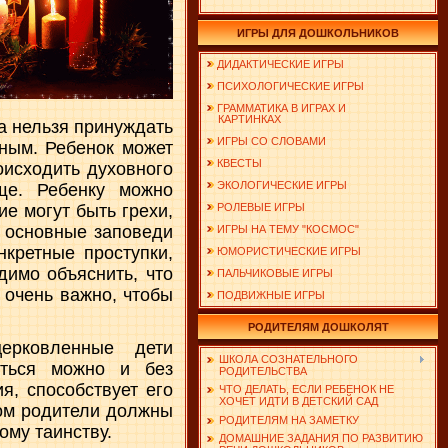
ИГРЫ ДЛЯ ДОШКОЛЬНИКОВ
ДИДАКТИЧЕСКИЕ ИГРЫ
ПСИХОЛОГИЧЕСКИЕ ИГРЫ
ГРАММАТИКА В ИГРАХ И
КАРТИНКАХ
а нельзя принуждать
ИГРЫ СО СЛОВАМИ
ным. Ребенок может
КВЕСТЫ
оисходить духовного
ЭКОЛОГИЧЕСКИЕ ИГРЫ
бще. Ребенку можно
РОЛЕВЫЕ ИГРЫ
е могут быть грехи,
ь основные заповеди
ИГРЫ НА ТЕМУ "КОСМОС"
нкретные проступки,
ЮМОРИСТИЧЕСКИЕ ИГРЫ
димо объяснить, что
ПАЛЬЧИКОВЫЕ ИГРЫ
 очень важно, чтобы
ПОДВИЖНЫЕ ИГРЫ
РОДИТЕЛЯМ ДОШКОЛЯТ
ерковленные дети
ШКОЛА СОЗНАТЕЛЬНОГО
аться можно и без
РОДИТЕЛЬСТВА
я, способствует его
ЧТО ДЕЛАТЬ, ЕСЛИ РЕБЕНОК НЕ
ХОЧЕТ ИДТИ В ДЕТСКИЙ САД
том родители должны
РОДИТЕЛЯМ НА ЗАМЕТКУ
ому таинству.
ДОМАШНИЕ ЗАДАНИЯ ПО РАЗВИТИЮ