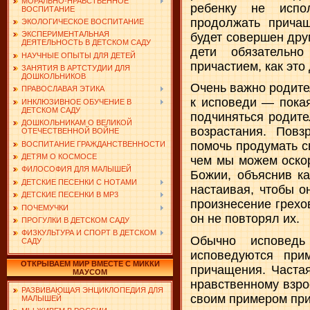
МОРАЛЬНО-НРАВСТВЕННОЕ
ребенку не испо
ВОСПИТАНИЕ
продолжать причащ
ЭКОЛОГИЧЕСКОЕ ВОСПИТАНИЕ
ЭКСПЕРИМЕНТАЛЬНАЯ
будет совершен дру
ДЕЯТЕЛЬНОСТЬ В ДЕТСКОМ САДУ
дети обязательн
НАУЧНЫЕ ОПЫТЫ ДЛЯ ДЕТЕЙ
причастием, как это
ЗАНЯТИЯ В АРТСТУДИИ ДЛЯ
ДОШКОЛЬНИКОВ
Очень важно родите
ПРАВОСЛАВАЯ ЭТИКА
к исповеди — пока
ИНКЛЮЗИВНОЕ ОБУЧЕНИЕ В
ДЕТСКОМ САДУ
подчиняться родите
ДОШКОЛЬНИКАМ О ВЕЛИКОЙ
возрастания. Повз
ОТЕЧЕСТВЕННОЙ ВОЙНЕ
помочь продумать с
ВОСПИТАНИЕ ГРАЖДАНСТВЕННОСТИ
ДЕТЯМ О КОСМОСЕ
чем мы можем оскор
ФИЛОСОФИЯ ДЛЯ МАЛЫШЕЙ
Божии, объяснив ка
ДЕТСКИЕ ПЕСЕНКИ С НОТАМИ
настаивая, чтобы о
ДЕТСКИЕ ПЕСЕНКИ В MP3
произнесение грехо
ПОЧЕМУЧКИ
он не повторял их.
ПРОГУЛКИ В ДЕТСКОМ САДУ
ФИЗКУЛЬТУРА И СПОРТ В ДЕТСКОМ
Обычно исповедь
САДУ
исповедуются при
ОТКРЫВАЕМ МИР ВМЕСТЕ С МИККИ
причащения. Частая
МАУСОМ
нравственному взро
РАЗВИВАЮЩАЯ ЭНЦИКЛОПЕДИЯ ДЛЯ
своим примером приу
МАЛЫШЕЙ