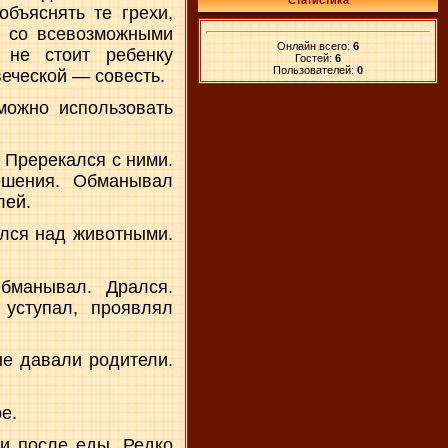
Статистика
бъяснять те грехи,
ы со всевозможными
Онлайн всего:
6
 не стоит ребенку
Гостей:
6
Пользователей:
0
веческой — совесть.
можно использовать
 Пререкался с ними.
ешения. Обманывал
лей.
ался над животными.
бманывал. Дрался.
уступал, проявлял
ые давали родители.
е.
 и после еды. Редко