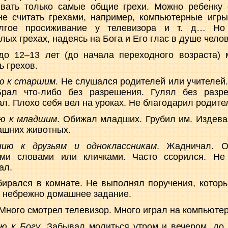
вать только самые общие грехи. Можно ребенку о
не считать грехами, например, компьютерные игр
олгое просиживание у телевизора и т. д… Но
лых грехах, надеясь на Бога и Его глас в душе чело
до 12–13 лет (до начала переходного возраста) 
 грехов.
ю к старшим
. Не слушался родителей или учителей.
Брал что-либо без разрешения. Гулял без разр
л. Плохо себя вел на уроках. Не благодарил родите
ию к младшим
. Обижал младших. Грубил им. Издев
ашних животных.
ию к друзьям и одноклассникам
. Жадничал. О
ми словами или кличками. Часто ссорился. Не 
ал.
бирался в комнате. Не выполнял поручения, котор
 небрежно домашнее задание.
 Много смотрел телевизор. Много играл на компьютер
ю к Богу
. Забывал молиться утром и вечером, до