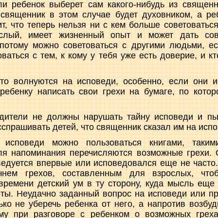
ли ребенок выберет сам какого-нибудь из священн
 священник в этом случае будет духовником, а р
ит, что теперь нельзя ни с кем больше советоватьс
слый, имеет жизненный опыт и может дать со
 потому можно советоваться с другими людьми, ес
ваться с тем, к кому у тебя уже есть доверие, и к
сто волнуются на исповеди, особенно, если они и
ребенку написать свои грехи на бумаге, по котор
дители не должны нарушать тайну исповеди и пыт
сспрашивать детей, что священник сказал им на испо
 исповеди можно пользоваться книгами, таки
ля напоминания перечисляются возможные грехи. 
ведуется впервые или исповедовался еще не часто
ечнем грехов, составленным для взрослых, что
ремени детский ум в ту сторону, куда мысль еще
оты. Неудачно заданный вопрос на исповеди или п
ько не уберечь ребенка от него, а напротив возбуд
ому при разговоре с ребенком о возможных грех