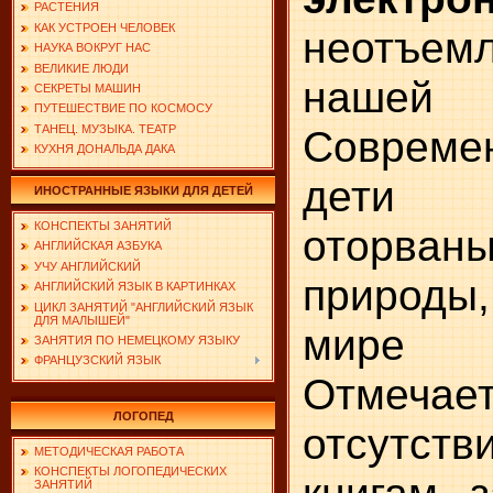
РАСТЕНИЯ
КАК УСТРОЕН ЧЕЛОВЕК
неотъе
НАУКА ВОКРУГ НАС
ВЕЛИКИЕ ЛЮДИ
наше
СЕКРЕТЫ МАШИН
ПУТЕШЕСТВИЕ ПО КОСМОСУ
ТАНЕЦ. МУЗЫКА. ТЕАТР
Современ
КУХНЯ ДОНАЛЬДА ДАКА
дети 
ИНОСТРАННЫЕ ЯЗЫКИ ДЛЯ ДЕТЕЙ
КОНСПЕКТЫ ЗАНЯТИЙ
оторва
АНГЛИЙСКАЯ АЗБУКА
УЧУ АНГЛИЙСКИЙ
природы
АНГЛИЙСКИЙ ЯЗЫК В КАРТИНКАХ
ЦИКЛ ЗАНЯТИЙ "АНГЛИЙСКИЙ ЯЗЫК
ДЛЯ МАЛЫШЕЙ"
мире
ЗАНЯТИЯ ПО НЕМЕЦКОМУ ЯЗЫКУ
ФРАНЦУЗСКИЙ ЯЗЫК
Отмеча
ЛОГОПЕД
отсутств
МЕТОДИЧЕСКАЯ РАБОТА
КОНСПЕКТЫ ЛОГОПЕДИЧЕСКИХ
ЗАНЯТИЙ