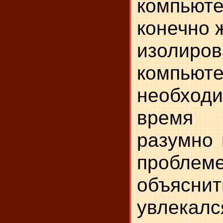
компьюте
конечно 
изолиро
компь
необходи
время
разумно 
проблеме
объяснит
увлекал