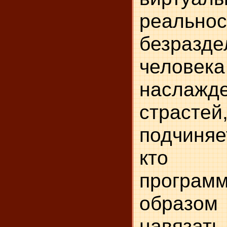
реально
безразде
челов
насл
страс
подчиняе
кто с
програ
обра
навязать