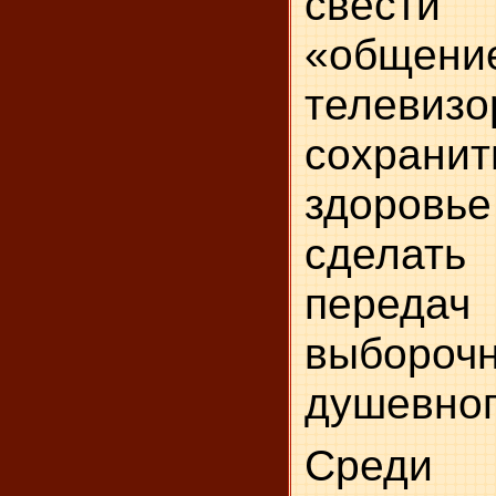
свести
«общ
телеви
сохрани
здоров
сделат
перед
выборо
душевног
Среди