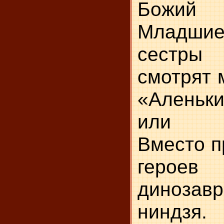
Божий 
Младшие
сестр
смотрят 
«Аленьк
или «Ч
Вместо п
героев
динозавр
ниндзя