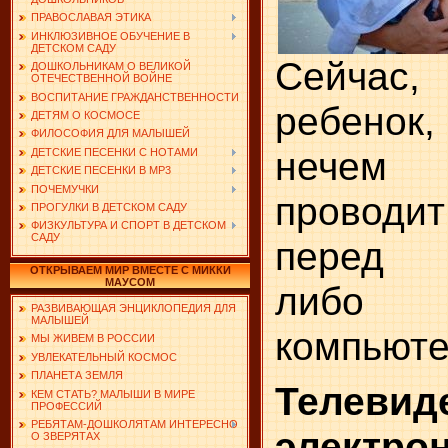
ПРАВОСЛАВАЯ ЭТИКА
ИНКЛЮЗИВНОЕ ОБУЧЕНИЕ В
ДЕТСКОМ САДУ
Сейчас,
ДОШКОЛЬНИКАМ О ВЕЛИКОЙ
ОТЕЧЕСТВЕННОЙ ВОЙНЕ
ВОСПИТАНИЕ ГРАЖДАНСТВЕННОСТИ
ребено
ДЕТЯМ О КОСМОСЕ
ФИЛОСОФИЯ ДЛЯ МАЛЫШЕЙ
нечем
ДЕТСКИЕ ПЕСЕНКИ С НОТАМИ
ДЕТСКИЕ ПЕСЕНКИ В MP3
ПОЧЕМУЧКИ
проводи
ПРОГУЛКИ В ДЕТСКОМ САДУ
ФИЗКУЛЬТУРА И СПОРТ В ДЕТСКОМ
САДУ
перед 
ОТКРЫВАЕМ МИР ВМЕСТЕ С МИККИ
МАУСОМ
либо
РАЗВИВАЮЩАЯ ЭНЦИКЛОПЕДИЯ ДЛЯ
МАЛЫШЕЙ
компьюте
МЫ ЖИВЕМ В РОССИИ
УВЛЕКАТЕЛЬНЫЙ КОСМОС
ПЛАНЕТА ЗЕМЛЯ
Теле
КЕМ СТАТЬ? МАЛЫШИ В МИРЕ
ПРОФЕССИЙ
РЕБЯТАМ-ДОШКОЛЯТАМ ИНТЕРЕСНО
электро
О ЗВЕРЯТАХ