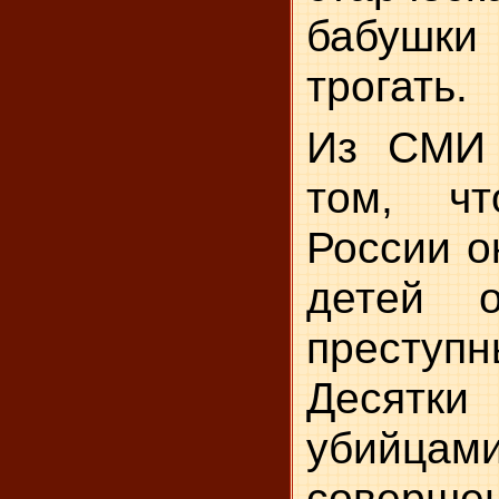
бабушки
трогать.
Из СМИ
том, ч
России о
детей 
престу
Десятки
убийцами
соверше