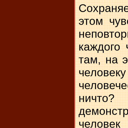
Сохран
этом чув
неповто
каждого 
там, на 
челов
челове
нич
демонс
человек