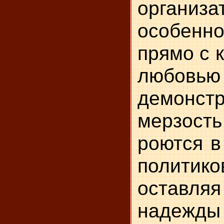
организа
особен
прямо с 
любовью
демонс
мерзос
роются в
политико
оставл
надежд