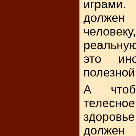
играми
долже
человеку
реальную
это ин
полезной
А чтоб
телесно
здоров
долж