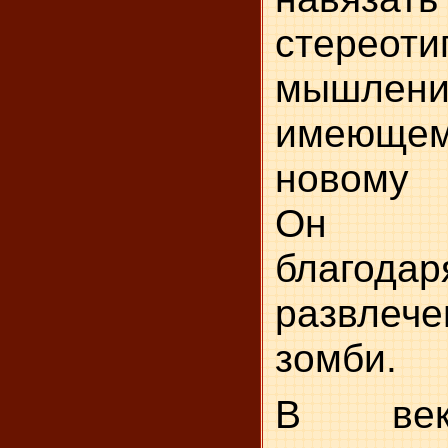
стереот
мышлен
имеюще
новому 
Он пре
благод
развлече
зомби.
В век