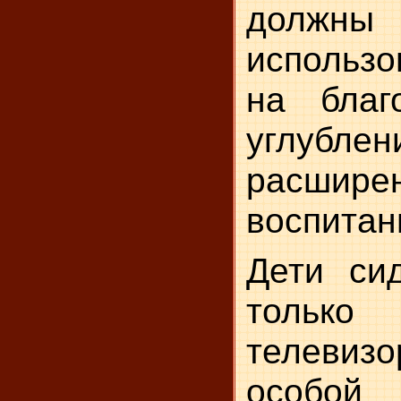
долж
использо
на благ
углубл
расширен
воспитан
Дети си
толь
телеви
особой