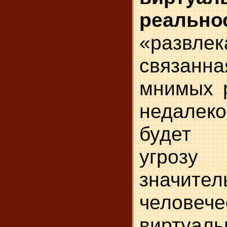
реально
«развлек
связан
мнимых р
недале
будет 
угр
значит
челове
виртуаль