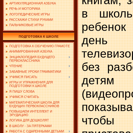
книгам, 
АРТИКУЛЯЦИОННАЯ АЗБУКА
РЕЧЬ И МОТОРИКА
в школь
ЛОГОПЕДИЧЕСКИЕ ИГРЫ
РАССКАЖИ СТИХИ РУКАМИ
ребенок
ПАЛЬЧИКОВЫЕ ИГРЫ
день
ПОДГОТОВКА К ШКОЛЕ
ПОДГОТОВКА К ОБУЧЕНИЮ ГРАМОТЕ
телевизо
АНИМИРОВАННАЯ АЗБУКА
ЭНЦИКЛОПЕДИЯ БУДУЩЕГО
ПЕРВОКЛАССНИКА
без раз
ЧТЕНИЕ
ЗАБАВНЫЕ УРОКИ ГРАММАТИКИ
детя
УЧИМСЯ ПИСАТЬ
ИГРЫ И УПРАЖНЕНИЯ ДЛЯ
ПОДГОТОВКИ К ШКОЛЕ
(видеопр
Я ПИШУ СЛОВА
УЧИМСЯ СЧИТАТЬ
показыва
МАТЕМАТИЧЕСКАЯ ШКОЛА ДЛЯ
БУДУЩИХ ПЕРВОКЛАССНИКОВ
ПОВЫШАЕМ ИНТЕЛЛЕКТ И
ЭРУДИЦИЮ
чтоб
ЛОГИКА ДЛЯ ДОШКОЛЯТ
В ШКОЛУ - ЗА ПЯТЕРКАМИ
РАБОТА С ОДАРЕННЫМИ ДЕТЬМИ