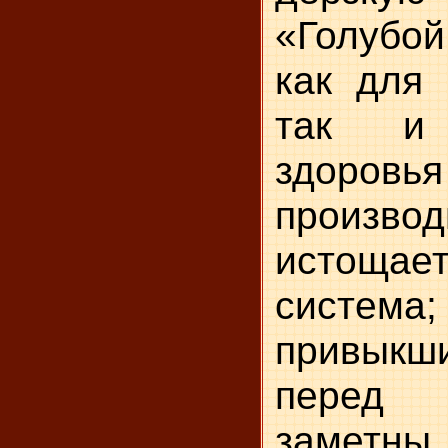
«Голубой
как для 
так и 
здоровь
производ
истоща
систем
привык
перед 
заметны