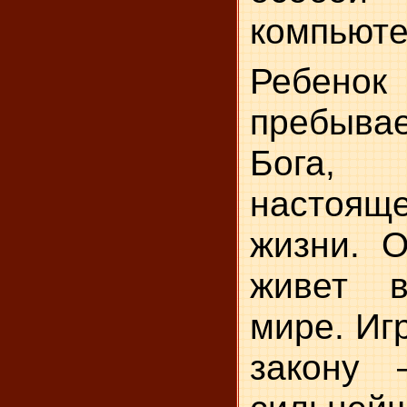
компьюте
Ребенок
пребыв
Бога, 
настоя
жизни. О
живет 
мире. Иг
закону 