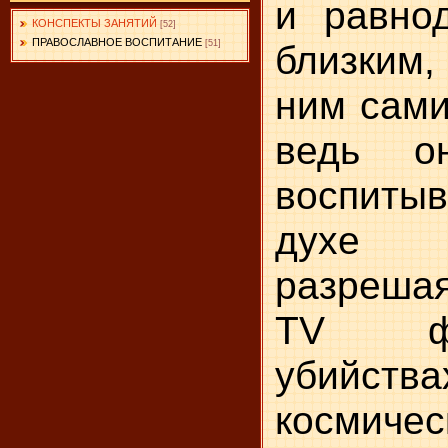
и равно
КОНСПЕКТЫ ЗАНЯТИЙ
[52]
ПРАВОСЛАВНОЕ ВОСПИТАНИЕ
близким,
[51]
ним сами
ведь о
воспит
духе 
разреша
TV ф
убийст
космичес