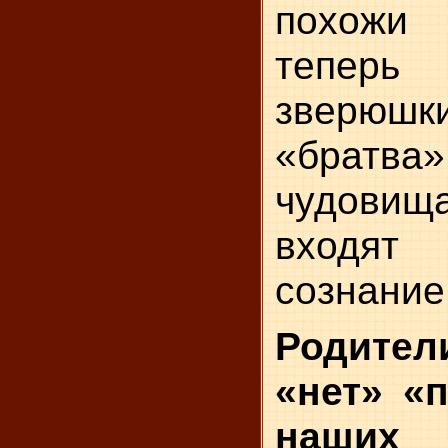
похожи
тепе
звер
«братв
чудовищ
входят
сознание
Родите
«нет» «
наши