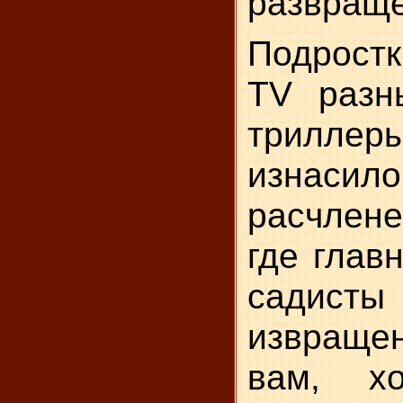
развраще
Подрост
TV разн
триллеры
изнасило
расчлене
где глав
сади
извраще
вам, х