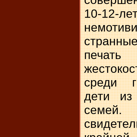
10-12-ле
немотиви
странн
печа
жесток
среди г
дети из
семей.
свидет