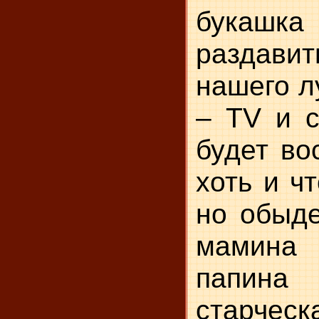
букашка
раздави
нашего л
– TV и с
будет во
хоть и ч
но обыде
мамина
папина
старче