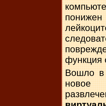
компьюте
пониж
лейкоци
следоват
поврежд
функция 
Вошло в
новое 
разв
виртуал