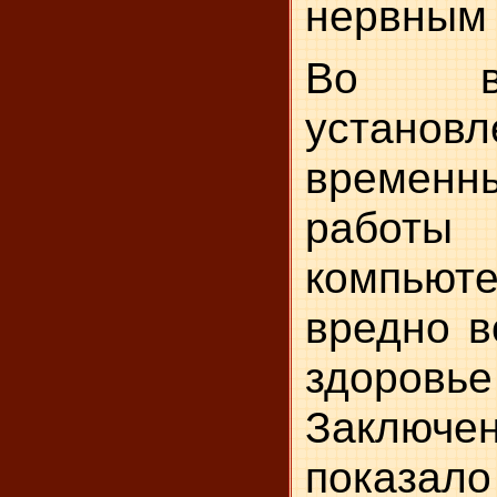
нервным 
Во в
установ
време
раб
компьюте
вредно в
здоров
Заключ
показа