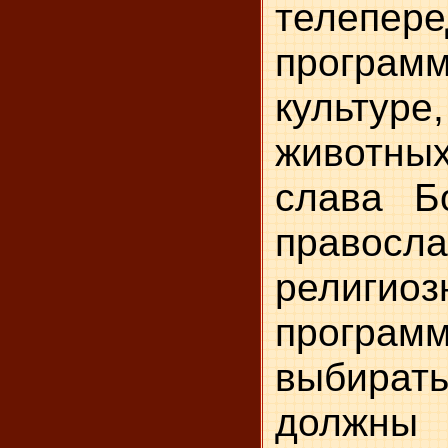
теле
программ
культу
животн
слава Бо
правосл
религиоз
програ
выбирать
должны