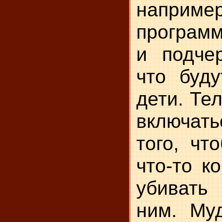
наприм
программ
и подчер
что буду
дети. Те
включать
того, чт
что-то к
убивать
ним. Му