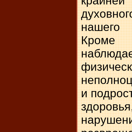
крайн
духовн
нашего
Кром
набл
физичес
неполноц
и подрос
здоровья
нарушен