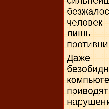
сильнейш
безжало
человек
лишь
противни
Даж
безо
компью
приводя
наруше