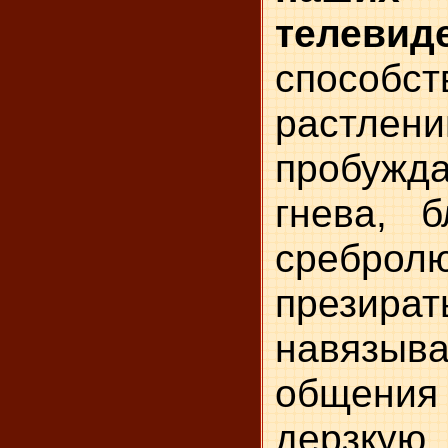
телевид
способст
растле
пробуж
гнева, б
сребро
презир
навязы
общени
дерзкую