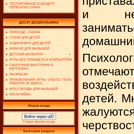
пристава
ТЕСТИРОВАНИЕ БУДУЩЕГО
ПЕРВОКЛАССНИКА
и не
ДОСУГ ДОШКОЛЬНИКА
занима
ПРИХОДИ, СКАЗКА!
домашни
СТИХИ ДЛЯ ДЕТЕЙ
АУДИОКНИГИ ДЛЯ ДЕТЕЙ
КАРАОКЕ ДЛЯ МАЛЫШЕЙ
Психоло
ДЕТСКИЙ ФОЛЬКЛОР
ИГРЫ БЕЗ ПЛАНШЕТА И КОМПЬЮТЕРА
СКАЗОЧНАЯ ВИКТОРИНА В
отмечаю
КАРТИНКАХ
РАСКРАСКИ
ПРИКЛЮЧЕНИЯ, ИГРЫ, ОПЫТЫ. ПОКА
воздей
РЕБЕНОК НЕ ВЫРОС
КРОССВОРДЫ ДЛЯ МАЛЫШЕЙ
детей. М
НЕСКУЧАЙКА
Форма входа
жалу
Войти через uID
черствос
Старая форма входа
Категории раздела