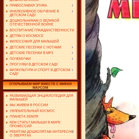
ПРАВОСЛАВАЯ ЭТИКА
ИНКЛЮЗИВНОЕ ОБУЧЕНИЕ В
ДЕТСКОМ САДУ
ДОШКОЛЬНИКАМ О ВЕЛИКОЙ
ОТЕЧЕСТВЕННОЙ ВОЙНЕ
ВОСПИТАНИЕ ГРАЖДАНСТВЕННОСТИ
ДЕТЯМ О КОСМОСЕ
ФИЛОСОФИЯ ДЛЯ МАЛЫШЕЙ
ДЕТСКИЕ ПЕСЕНКИ С НОТАМИ
ДЕТСКИЕ ПЕСЕНКИ В MP3
ПОЧЕМУЧКИ
ПРОГУЛКИ В ДЕТСКОМ САДУ
ФИЗКУЛЬТУРА И СПОРТ В ДЕТСКОМ
САДУ
ОТКРЫВАЕМ МИР ВМЕСТЕ С МИККИ
МАУСОМ
РАЗВИВАЮЩАЯ ЭНЦИКЛОПЕДИЯ ДЛЯ
МАЛЫШЕЙ
МЫ ЖИВЕМ В РОССИИ
УВЛЕКАТЕЛЬНЫЙ КОСМОС
ПЛАНЕТА ЗЕМЛЯ
КЕМ СТАТЬ? МАЛЫШИ В МИРЕ
ПРОФЕССИЙ
РЕБЯТАМ-ДОШКОЛЯТАМ ИНТЕРЕСНО
О ЗВЕРЯТАХ