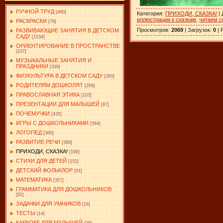
РУЧНОЙ ТРУД
[480]
Категория
:
ПРИХОДИ, СКАЗКА!
|
иллюстрации к сказкам
,
читаем с
РАСКРАСКИ
[79]
Просмотров
:
2069
|
Загрузок
:
0
|
РАЗВИВАЮЩИЕ ЗАНЯТИЯ В ДЕТСКОМ
САДУ
[1534]
ОРИЕНТИРОВАНИЕ В ПРОСТРАНСТВЕ
[107]
МУЗЫКАЛЬНЫЕ ЗАНЯТИЯ И
ПРАЗДНИКИ
[339]
ФИЗКУЛЬТУРА В ДЕТСКОМ САДУ
[260]
РОДИТЕЛЯМ ДОШКОЛЯТ
[209]
ПРАВОСЛАВНАЯ ЭТИКА
[103]
ПРЕЗЕНТАЦИИ ДЛЯ МАЛЫШЕЙ
[87]
ПОЧЕМУЧКИ
[435]
ИГРЫ С ДОШКОЛЬНИКАМИ
[564]
ЛОГОПЕД
[300]
РАЗВИТИЕ РЕЧИ
[388]
ПРИХОДИ, СКАЗКА!
[190]
СТИХИ ДЛЯ ДЕТЕЙ
[151]
ДЕТСКИЙ ФОЛЬКЛОР
[61]
МАТЕМАТИКА
[357]
ГРАММАТИКА ДЛЯ ДОШКОЛЬНИКОВ
[82]
ЗАДАЧКИ ДЛЯ УМНИКОВ
[16]
ТЕСТЫ
[14]
КАРАОКЕ ДЛЯ МАЛЫШЕЙ