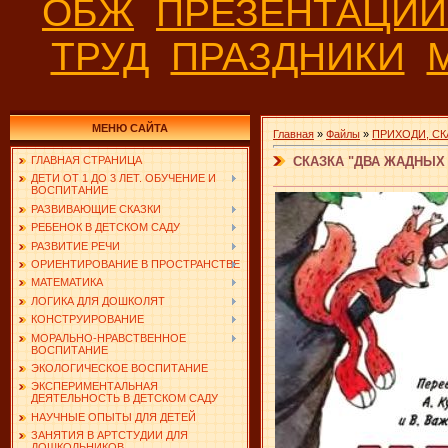
ОБЖ
ПРЕЗЕНТАЦИ
ТРУД
ПРАЗДНИКИ
МЕНЮ САЙТА
Главная
»
Файлы
»
ПРИХОДИ, СК
СКАЗКА "ДВА ЖАДНЫХ
ГЛАВНАЯ СТРАНИЦА
ДЕТИ ОТ 1 ДО 3 ЛЕТ. ОБУЧЕНИЕ И
ВОСПИТАНИЕ
РАЗВИВАЮЩИЕ СКАЗКИ
РЕБЕНОК В ДЕТСКОМ САДУ
РАЗВИТИЕ РЕЧИ
ОРИЕНТИРОВАНИЕ В ПРОСТРАНСТВЕ
МАТЕМАТИКА
ЛОГИКА ДЛЯ ДОШКОЛЯТ
КОНСТРУИРОВАНИЕ
МОРАЛЬНО-НРАВСТВЕННОЕ
ВОСПИТАНИЕ
ЭКОЛОГИЧЕСКОЕ ВОСПИТАНИЕ
ЭКСПЕРИМЕНТАЛЬНАЯ
ДЕЯТЕЛЬНОСТЬ В ДЕТСКОМ САДУ
НАУЧНЫЕ ОПЫТЫ ДЛЯ ДЕТЕЙ
ЗАНЯТИЯ В АРТСТУДИИ ДЛЯ
ДОШКОЛЬНИКОВ