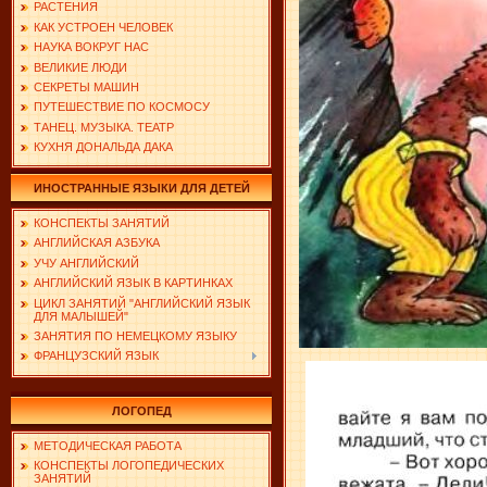
РАСТЕНИЯ
КАК УСТРОЕН ЧЕЛОВЕК
НАУКА ВОКРУГ НАС
ВЕЛИКИЕ ЛЮДИ
СЕКРЕТЫ МАШИН
ПУТЕШЕСТВИЕ ПО КОСМОСУ
ТАНЕЦ. МУЗЫКА. ТЕАТР
КУХНЯ ДОНАЛЬДА ДАКА
ИНОСТРАННЫЕ ЯЗЫКИ ДЛЯ ДЕТЕЙ
КОНСПЕКТЫ ЗАНЯТИЙ
АНГЛИЙСКАЯ АЗБУКА
УЧУ АНГЛИЙСКИЙ
АНГЛИЙСКИЙ ЯЗЫК В КАРТИНКАХ
ЦИКЛ ЗАНЯТИЙ "АНГЛИЙСКИЙ ЯЗЫК
ДЛЯ МАЛЫШЕЙ"
ЗАНЯТИЯ ПО НЕМЕЦКОМУ ЯЗЫКУ
ФРАНЦУЗСКИЙ ЯЗЫК
ЛОГОПЕД
МЕТОДИЧЕСКАЯ РАБОТА
КОНСПЕКТЫ ЛОГОПЕДИЧЕСКИХ
ЗАНЯТИЙ