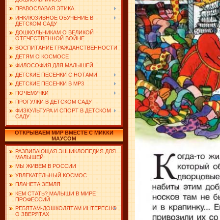
ПРАВОСЛАВАЯ ЭТИКА
ИНКЛЮЗИВНОЕ ОБУЧЕНИЕ В
ДЕТСКОМ САДУ
ДОШКОЛЬНИКАМ О ВЕЛИКОЙ
ОТЕЧЕСТВЕННОЙ ВОЙНЕ
ВОСПИТАНИЕ ГРАЖДАНСТВЕННОСТИ
ДЕТЯМ О КОСМОСЕ
ФИЛОСОФИЯ ДЛЯ МАЛЫШЕЙ
ДЕТСКИЕ ПЕСЕНКИ С НОТАМИ
ДЕТСКИЕ ПЕСЕНКИ В MP3
ПОЧЕМУЧКИ
ПРОГУЛКИ В ДЕТСКОМ САДУ
ФИЗКУЛЬТУРА И СПОРТ В ДЕТСКОМ
САДУ
ОТКРЫВАЕМ МИР ВМЕСТЕ С МИККИ
МАУСОМ
РАЗВИВАЮЩАЯ ЭНЦИКЛОПЕДИЯ ДЛЯ
МАЛЫШЕЙ
МЫ ЖИВЕМ В РОССИИ
УВЛЕКАТЕЛЬНЫЙ КОСМОС
ПЛАНЕТА ЗЕМЛЯ
КЕМ СТАТЬ? МАЛЫШИ В МИРЕ
ПРОФЕССИЙ
РЕБЯТАМ-ДОШКОЛЯТАМ ИНТЕРЕСНО
О ЗВЕРЯТАХ