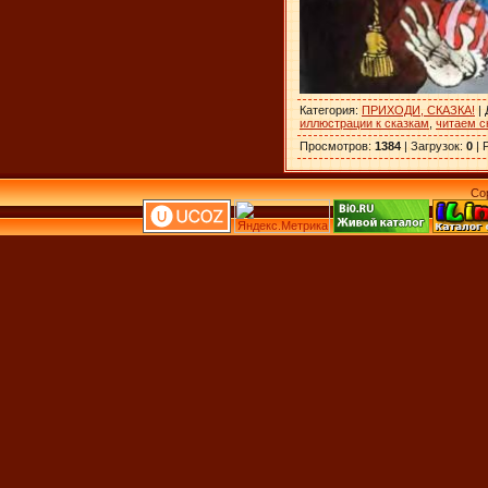
Категория
:
ПРИХОДИ, СКАЗКА!
|
иллюстрации к сказкам
,
читаем с
Просмотров
:
1384
|
Загрузок
:
0
|
Co