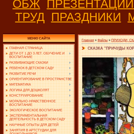
ОБЖ
ПРЕЗЕНТАЦИ
ТРУД
ПРАЗДНИКИ
МЕНЮ САЙТА
Главная
»
Файлы
»
ПРИХОДИ, СК
СКАЗКА "ПРИЧУДЫ КО
ГЛАВНАЯ СТРАНИЦА
ДЕТИ ОТ 1 ДО 3 ЛЕТ. ОБУЧЕНИЕ И
ВОСПИТАНИЕ
РАЗВИВАЮЩИЕ СКАЗКИ
РЕБЕНОК В ДЕТСКОМ САДУ
РАЗВИТИЕ РЕЧИ
ОРИЕНТИРОВАНИЕ В ПРОСТРАНСТВЕ
МАТЕМАТИКА
ЛОГИКА ДЛЯ ДОШКОЛЯТ
КОНСТРУИРОВАНИЕ
МОРАЛЬНО-НРАВСТВЕННОЕ
ВОСПИТАНИЕ
ЭКОЛОГИЧЕСКОЕ ВОСПИТАНИЕ
ЭКСПЕРИМЕНТАЛЬНАЯ
ДЕЯТЕЛЬНОСТЬ В ДЕТСКОМ САДУ
НАУЧНЫЕ ОПЫТЫ ДЛЯ ДЕТЕЙ
ЗАНЯТИЯ В АРТСТУДИИ ДЛЯ
ДОШКОЛЬНИКОВ