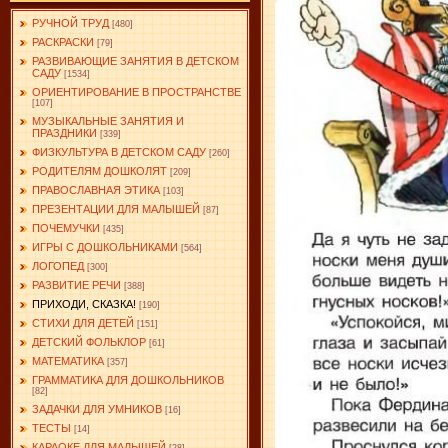
РУЧНОЙ ТРУД
[480]
РАСКРАСКИ
[79]
РАЗВИВАЮЩИЕ ЗАНЯТИЯ В ДЕТСКОМ
САДУ
[1534]
ОРИЕНТИРОВАНИЕ В ПРОСТРАНСТВЕ
[107]
МУЗЫКАЛЬНЫЕ ЗАНЯТИЯ И
ПРАЗДНИКИ
[339]
ФИЗКУЛЬТУРА В ДЕТСКОМ САДУ
[260]
РОДИТЕЛЯМ ДОШКОЛЯТ
[209]
ПРАВОСЛАВНАЯ ЭТИКА
[103]
ПРЕЗЕНТАЦИИ ДЛЯ МАЛЫШЕЙ
[87]
ПОЧЕМУЧКИ
[435]
ИГРЫ С ДОШКОЛЬНИКАМИ
[564]
ЛОГОПЕД
[300]
РАЗВИТИЕ РЕЧИ
[388]
ПРИХОДИ, СКАЗКА!
[190]
СТИХИ ДЛЯ ДЕТЕЙ
[151]
ДЕТСКИЙ ФОЛЬКЛОР
[61]
МАТЕМАТИКА
[357]
ГРАММАТИКА ДЛЯ ДОШКОЛЬНИКОВ
[82]
ЗАДАЧКИ ДЛЯ УМНИКОВ
[16]
ТЕСТЫ
[14]
КАРАОКЕ ДЛЯ МАЛЫШЕЙ