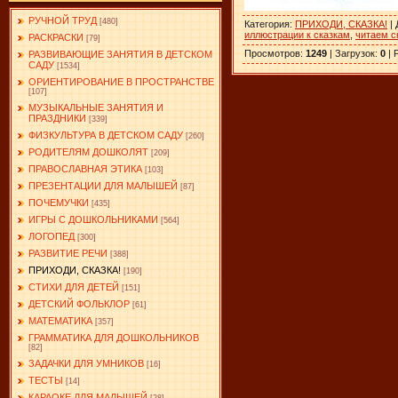
РУЧНОЙ ТРУД
[480]
Категория
:
ПРИХОДИ, СКАЗКА!
|
иллюстрации к сказкам
,
читаем с
РАСКРАСКИ
[79]
Просмотров
:
1249
|
Загрузок
:
0
|
РАЗВИВАЮЩИЕ ЗАНЯТИЯ В ДЕТСКОМ
САДУ
[1534]
ОРИЕНТИРОВАНИЕ В ПРОСТРАНСТВЕ
[107]
МУЗЫКАЛЬНЫЕ ЗАНЯТИЯ И
ПРАЗДНИКИ
[339]
ФИЗКУЛЬТУРА В ДЕТСКОМ САДУ
[260]
РОДИТЕЛЯМ ДОШКОЛЯТ
[209]
ПРАВОСЛАВНАЯ ЭТИКА
[103]
ПРЕЗЕНТАЦИИ ДЛЯ МАЛЫШЕЙ
[87]
ПОЧЕМУЧКИ
[435]
ИГРЫ С ДОШКОЛЬНИКАМИ
[564]
ЛОГОПЕД
[300]
РАЗВИТИЕ РЕЧИ
[388]
ПРИХОДИ, СКАЗКА!
[190]
СТИХИ ДЛЯ ДЕТЕЙ
[151]
ДЕТСКИЙ ФОЛЬКЛОР
[61]
МАТЕМАТИКА
[357]
ГРАММАТИКА ДЛЯ ДОШКОЛЬНИКОВ
[82]
ЗАДАЧКИ ДЛЯ УМНИКОВ
[16]
ТЕСТЫ
[14]
КАРАОКЕ ДЛЯ МАЛЫШЕЙ