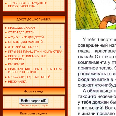
ТЕСТИРОВАНИЕ БУДУЩЕГО
ПЕРВОКЛАССНИКА
ДОСУГ ДОШКОЛЬНИКА
ПРИХОДИ, СКАЗКА!
СТИХИ ДЛЯ ДЕТЕЙ
АУДИОКНИГИ ДЛЯ ДЕТЕЙ
КАРАОКЕ ДЛЯ МАЛЫШЕЙ
ДЕТСКИЙ ФОЛЬКЛОР
ИГРЫ БЕЗ ПЛАНШЕТА И КОМПЬЮТЕРА
СКАЗОЧНАЯ ВИКТОРИНА В
КАРТИНКАХ
РАСКРАСКИ
ПРИКЛЮЧЕНИЯ, ИГРЫ, ОПЫТЫ. ПОКА
РЕБЕНОК НЕ ВЫРОС
КРОССВОРДЫ ДЛЯ МАЛЫШЕЙ
НЕСКУЧАЙКА
Форма входа
Войти через uID
Старая форма входа
Категории раздела