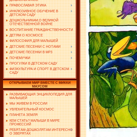
ПРАВОСЛАВАЯ ЭТИКА
ИНКЛЮЗИВНОЕ ОБУЧЕНИЕ В
ДЕТСКОМ САДУ
ДОШКОЛЬНИКАМ О ВЕЛИКОЙ
ОТЕЧЕСТВЕННОЙ ВОЙНЕ
ВОСПИТАНИЕ ГРАЖДАНСТВЕННОСТИ
ДЕТЯМ О КОСМОСЕ
ФИЛОСОФИЯ ДЛЯ МАЛЫШЕЙ
ДЕТСКИЕ ПЕСЕНКИ С НОТАМИ
ДЕТСКИЕ ПЕСЕНКИ В MP3
ПОЧЕМУЧКИ
ПРОГУЛКИ В ДЕТСКОМ САДУ
ФИЗКУЛЬТУРА И СПОРТ В ДЕТСКОМ
САДУ
ОТКРЫВАЕМ МИР ВМЕСТЕ С МИККИ
МАУСОМ
РАЗВИВАЮЩАЯ ЭНЦИКЛОПЕДИЯ ДЛЯ
МАЛЫШЕЙ
МЫ ЖИВЕМ В РОССИИ
УВЛЕКАТЕЛЬНЫЙ КОСМОС
ПЛАНЕТА ЗЕМЛЯ
КЕМ СТАТЬ? МАЛЫШИ В МИРЕ
ПРОФЕССИЙ
РЕБЯТАМ-ДОШКОЛЯТАМ ИНТЕРЕСНО
О ЗВЕРЯТАХ