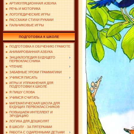
АРТИКУЛЯЦИОННАЯ АЗБУКА
РЕЧЬ И МОТОРИКА
ЛОГОПЕДИЧЕСКИЕ ИГРЫ
РАССКАЖИ СТИХИ РУКАМИ
ПАЛЬЧИКОВЫЕ ИГРЫ
ПОДГОТОВКА К ШКОЛЕ
ПОДГОТОВКА К ОБУЧЕНИЮ ГРАМОТЕ
АНИМИРОВАННАЯ АЗБУКА
ЭНЦИКЛОПЕДИЯ БУДУЩЕГО
ПЕРВОКЛАССНИКА
ЧТЕНИЕ
ЗАБАВНЫЕ УРОКИ ГРАММАТИКИ
УЧИМСЯ ПИСАТЬ
ИГРЫ И УПРАЖНЕНИЯ ДЛЯ
ПОДГОТОВКИ К ШКОЛЕ
Я ПИШУ СЛОВА
УЧИМСЯ СЧИТАТЬ
МАТЕМАТИЧЕСКАЯ ШКОЛА ДЛЯ
БУДУЩИХ ПЕРВОКЛАССНИКОВ
ПОВЫШАЕМ ИНТЕЛЛЕКТ И
ЭРУДИЦИЮ
ЛОГИКА ДЛЯ ДОШКОЛЯТ
В ШКОЛУ - ЗА ПЯТЕРКАМИ
РАБОТА С ОДАРЕННЫМИ ДЕТЬМИ