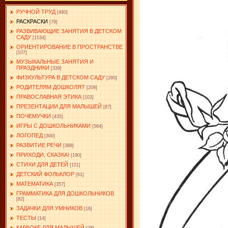
РУЧНОЙ ТРУД
[480]
РАСКРАСКИ
[79]
РАЗВИВАЮЩИЕ ЗАНЯТИЯ В ДЕТСКОМ
САДУ
[1534]
ОРИЕНТИРОВАНИЕ В ПРОСТРАНСТВЕ
[107]
МУЗЫКАЛЬНЫЕ ЗАНЯТИЯ И
ПРАЗДНИКИ
[339]
ФИЗКУЛЬТУРА В ДЕТСКОМ САДУ
[260]
РОДИТЕЛЯМ ДОШКОЛЯТ
[209]
ПРАВОСЛАВНАЯ ЭТИКА
[103]
ПРЕЗЕНТАЦИИ ДЛЯ МАЛЫШЕЙ
[87]
ПОЧЕМУЧКИ
[435]
ИГРЫ С ДОШКОЛЬНИКАМИ
[564]
ЛОГОПЕД
[300]
РАЗВИТИЕ РЕЧИ
[388]
ПРИХОДИ, СКАЗКА!
[190]
СТИХИ ДЛЯ ДЕТЕЙ
[151]
ДЕТСКИЙ ФОЛЬКЛОР
[61]
МАТЕМАТИКА
[357]
ГРАММАТИКА ДЛЯ ДОШКОЛЬНИКОВ
[82]
ЗАДАЧКИ ДЛЯ УМНИКОВ
[16]
ТЕСТЫ
[14]
КАРАОКЕ ДЛЯ МАЛЫШЕЙ