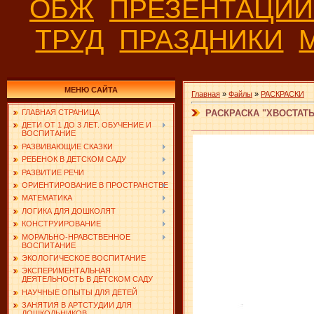
ОБЖ
ПРЕЗЕНТАЦИ
ТРУД
ПРАЗДНИКИ
МЕНЮ САЙТА
Главная
»
Файлы
»
РАСКРАСКИ
РАСКРАСКА "ХВОСТАТ
ГЛАВНАЯ СТРАНИЦА
ДЕТИ ОТ 1 ДО 3 ЛЕТ. ОБУЧЕНИЕ И
ВОСПИТАНИЕ
РАЗВИВАЮЩИЕ СКАЗКИ
РЕБЕНОК В ДЕТСКОМ САДУ
РАЗВИТИЕ РЕЧИ
ОРИЕНТИРОВАНИЕ В ПРОСТРАНСТВЕ
МАТЕМАТИКА
ЛОГИКА ДЛЯ ДОШКОЛЯТ
КОНСТРУИРОВАНИЕ
МОРАЛЬНО-НРАВСТВЕННОЕ
ВОСПИТАНИЕ
ЭКОЛОГИЧЕСКОЕ ВОСПИТАНИЕ
ЭКСПЕРИМЕНТАЛЬНАЯ
ДЕЯТЕЛЬНОСТЬ В ДЕТСКОМ САДУ
НАУЧНЫЕ ОПЫТЫ ДЛЯ ДЕТЕЙ
ЗАНЯТИЯ В АРТСТУДИИ ДЛЯ
ДОШКОЛЬНИКОВ