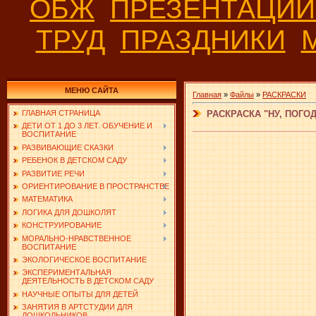
ОБЖ
ПРЕЗЕНТАЦИ
ТРУД
ПРАЗДНИКИ
МЕНЮ САЙТА
Главная
»
Файлы
»
РАСКРАСКИ
РАСКРАСКА "НУ, ПОГОД
ГЛАВНАЯ СТРАНИЦА
ДЕТИ ОТ 1 ДО 3 ЛЕТ. ОБУЧЕНИЕ И
ВОСПИТАНИЕ
РАЗВИВАЮЩИЕ СКАЗКИ
РЕБЕНОК В ДЕТСКОМ САДУ
РАЗВИТИЕ РЕЧИ
ОРИЕНТИРОВАНИЕ В ПРОСТРАНСТВЕ
МАТЕМАТИКА
ЛОГИКА ДЛЯ ДОШКОЛЯТ
КОНСТРУИРОВАНИЕ
МОРАЛЬНО-НРАВСТВЕННОЕ
ВОСПИТАНИЕ
ЭКОЛОГИЧЕСКОЕ ВОСПИТАНИЕ
ЭКСПЕРИМЕНТАЛЬНАЯ
ДЕЯТЕЛЬНОСТЬ В ДЕТСКОМ САДУ
НАУЧНЫЕ ОПЫТЫ ДЛЯ ДЕТЕЙ
ЗАНЯТИЯ В АРТСТУДИИ ДЛЯ
ДОШКОЛЬНИКОВ