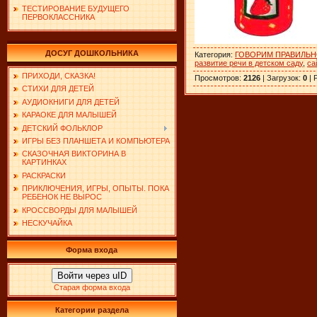
ТЕСТИРОВАНИЕ БУДУЩЕГО
ПЕРВОКЛАССНИКА
ДОСУГ ДОШКОЛЬНИКА
Категория
:
ГОВОРИМ ПРАВИЛЬ
развитие речи в детском саду
,
са
ПРИХОДИ, СКАЗКА!
Просмотров
:
2126
|
Загрузок
:
0
|
СТИХИ ДЛЯ ДЕТЕЙ
АУДИОКНИГИ ДЛЯ ДЕТЕЙ
КАРАОКЕ ДЛЯ МАЛЫШЕЙ
ДЕТСКИЙ ФОЛЬКЛОР
ИГРЫ БЕЗ ПЛАНШЕТА И КОМПЬЮТЕРА
СКАЗОЧНАЯ ВИКТОРИНА В
КАРТИНКАХ
РАСКРАСКИ
ПРИКЛЮЧЕНИЯ, ИГРЫ, ОПЫТЫ. ПОКА
РЕБЕНОК НЕ ВЫРОС
КРОССВОРДЫ ДЛЯ МАЛЫШЕЙ
НЕСКУЧАЙКА
Форма входа
Войти через uID
Старая форма входа
Категории раздела