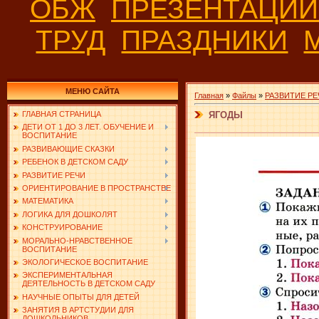
ОБЖ
ПРЕЗЕНТАЦИ
ТРУД
ПРАЗДНИКИ
МЕНЮ САЙТА
Главная
»
Файлы
»
РАЗВИТИЕ РЕ
ЯГОДЫ
ГЛАВНАЯ СТРАНИЦА
ДЕТИ ОТ 1 ДО 3 ЛЕТ. ОБУЧЕНИЕ И
ВОСПИТАНИЕ
РАЗВИВАЮЩИЕ СКАЗКИ
РЕБЕНОК В ДЕТСКОМ САДУ
РАЗВИТИЕ РЕЧИ
ОРИЕНТИРОВАНИЕ В ПРОСТРАНСТВЕ
МАТЕМАТИКА
ЛОГИКА ДЛЯ ДОШКОЛЯТ
КОНСТРУИРОВАНИЕ
МОРАЛЬНО-НРАВСТВЕННОЕ
ВОСПИТАНИЕ
ЭКОЛОГИЧЕСКОЕ ВОСПИТАНИЕ
ЭКСПЕРИМЕНТАЛЬНАЯ
ДЕЯТЕЛЬНОСТЬ В ДЕТСКОМ САДУ
НАУЧНЫЕ ОПЫТЫ ДЛЯ ДЕТЕЙ
ЗАНЯТИЯ В АРТСТУДИИ ДЛЯ
ДОШКОЛЬНИКОВ