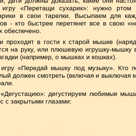
и, дети должны доказать, какие они наст
 игру «Перетащи сухарик»: нужно ртом 
харики в свои тарелки. Высыпаем для каж
ков - кто быстрее перетя­нет все в свою «н
х обеспечено.
 проходят в гости к старой мышке (наряд
тся на руку, или плюшевую игруш­ку-мышку в
гадки (например, о мышках и кошках).
игру «Передай мышку под музыку». Кто по
лый должен смотреть (включая и вык­лючая 
рали.
 «Дегустацию»: дегустируем любимые мыши
с с закрытыми глазами: