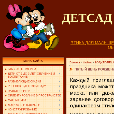
ДЕТСА
ЭТИКА ДЛЯ МАЛЫШ
О
МЕНЮ САЙТА
Главная
»
Файлы
»
РОДИТЕЛЯМ 
ПЯТЫЙ ДЕНЬ РОЖДЕНИЯ
ГЛАВНАЯ СТРАНИЦА
ДЕТИ ОТ 1 ДО 3 ЛЕТ. ОБУЧЕНИЕ И
ВОСПИТАНИЕ
Каждый приглаш
РАЗВИВАЮЩИЕ СКАЗКИ
праздника может
РЕБЕНОК В ДЕТСКОМ САДУ
РАЗВИТИЕ РЕЧИ
маска или даже
ОРИЕНТИРОВАНИЕ В ПРОСТРАНСТВЕ
заранее догово
МАТЕМАТИКА
одинаковом стил
ЛОГИКА ДЛЯ ДОШКОЛЯТ
КОНСТРУИРОВАНИЕ