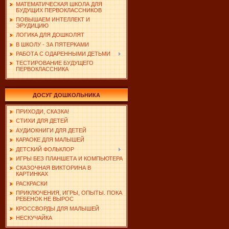
МАТЕМАТИЧЕСКАЯ ШКОЛА ДЛЯ
БУДУЩИХ ПЕРВОКЛАССНИКОВ
ПОВЫШАЕМ ИНТЕЛЛЕКТ И
ЭРУДИЦИЮ
ЛОГИКА ДЛЯ ДОШКОЛЯТ
В ШКОЛУ - ЗА ПЯТЕРКАМИ
РАБОТА С ОДАРЕННЫМИ ДЕТЬМИ
ТЕСТИРОВАНИЕ БУДУЩЕГО
ПЕРВОКЛАССНИКА
ДОСУГ ДОШКОЛЬНИКА
ПРИХОДИ, СКАЗКА!
СТИХИ ДЛЯ ДЕТЕЙ
АУДИОКНИГИ ДЛЯ ДЕТЕЙ
КАРАОКЕ ДЛЯ МАЛЫШЕЙ
ДЕТСКИЙ ФОЛЬКЛОР
ИГРЫ БЕЗ ПЛАНШЕТА И КОМПЬЮТЕРА
СКАЗОЧНАЯ ВИКТОРИНА В
КАРТИНКАХ
РАСКРАСКИ
ПРИКЛЮЧЕНИЯ, ИГРЫ, ОПЫТЫ. ПОКА
РЕБЕНОК НЕ ВЫРОС
КРОССВОРДЫ ДЛЯ МАЛЫШЕЙ
НЕСКУЧАЙКА