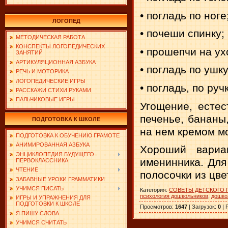
• погладь по ноге
ЛОГОПЕД
• почеши спинку;
МЕТОДИЧЕСКАЯ РАБОТА
КОНСПЕКТЫ ЛОГОПЕДИЧЕСКИХ
• прошепчи на у
ЗАНЯТИЙ
АРТИКУЛЯЦИОННАЯ АЗБУКА
• погладь по ушку
РЕЧЬ И МОТОРИКА
ЛОГОПЕДИЧЕСКИЕ ИГРЫ
• погладь, по руч
РАССКАЖИ СТИХИ РУКАМИ
ПАЛЬЧИКОВЫЕ ИГРЫ
Угощение, естес
печенье, бананы
ПОДГОТОВКА К ШКОЛЕ
на нем кремом м
ПОДГОТОВКА К ОБУЧЕНИЮ ГРАМОТЕ
АНИМИРОВАННАЯ АЗБУКА
Хороший вариа
ЭНЦИКЛОПЕДИЯ БУДУЩЕГО
именинника. Для 
ПЕРВОКЛАССНИКА
ЧТЕНИЕ
полосочки из цве
ЗАБАВНЫЕ УРОКИ ГРАММАТИКИ
УЧИМСЯ ПИСАТЬ
Категория
:
СОВЕТЫ ДЕТСКОГО 
психология дошкольников
,
дошко
ИГРЫ И УПРАЖНЕНИЯ ДЛЯ
ПОДГОТОВКИ К ШКОЛЕ
Просмотров
:
1647
|
Загрузок
:
0
|
Я ПИШУ СЛОВА
УЧИМСЯ СЧИТАТЬ