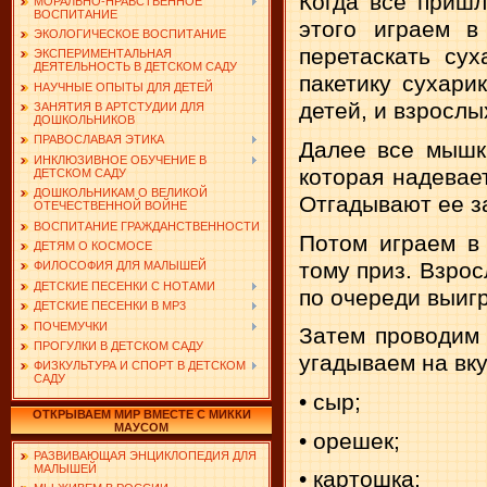
Когда все пришл
МОРАЛЬНО-НРАВСТВЕННОЕ
ВОСПИТАНИЕ
этого играем в
ЭКОЛОГИЧЕСКОЕ ВОСПИТАНИЕ
перетаскать су
ЭКСПЕРИМЕНТАЛЬНАЯ
ДЕЯТЕЛЬНОСТЬ В ДЕТСКОМ САДУ
пакетику сухари
НАУЧНЫЕ ОПЫТЫ ДЛЯ ДЕТЕЙ
детей, и взрослы
ЗАНЯТИЯ В АРТСТУДИИ ДЛЯ
ДОШКОЛЬНИКОВ
ПРАВОСЛАВАЯ ЭТИКА
Далее все мышки
ИНКЛЮЗИВНОЕ ОБУЧЕНИЕ В
которая надевае
ДЕТСКОМ САДУ
ДОШКОЛЬНИКАМ О ВЕЛИКОЙ
Отгадывают ее за
ОТЕЧЕСТВЕННОЙ ВОЙНЕ
ВОСПИТАНИЕ ГРАЖДАНСТВЕННОСТИ
Потом играем в 
ДЕТЯМ О КОСМОСЕ
тому приз. Взрос
ФИЛОСОФИЯ ДЛЯ МАЛЫШЕЙ
ДЕТСКИЕ ПЕСЕНКИ С НОТАМИ
по очереди выиг
ДЕТСКИЕ ПЕСЕНКИ В MP3
ПОЧЕМУЧКИ
Затем проводим
ПРОГУЛКИ В ДЕТСКОМ САДУ
угадываем на вку
ФИЗКУЛЬТУРА И СПОРТ В ДЕТСКОМ
САДУ
• сыр;
ОТКРЫВАЕМ МИР ВМЕСТЕ С МИККИ
МАУСОМ
• орешек;
РАЗВИВАЮЩАЯ ЭНЦИКЛОПЕДИЯ ДЛЯ
МАЛЫШЕЙ
• картошка;