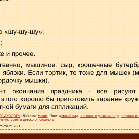
;
хо «шу-шу-шу»;
;
ке и прочее.
твенно, мышиное: сыр, крошечные бутербр
, яблоки. Если тортик, то тоже для мышек (
ордочку мышки).
нт окончания праздника - все рисуют 
этого хорошо бы приготовить заранее кру­ж
тной бумаги для аппликаций.
ПСИХОЛОГА
|
Добавил
:
Носик
|
Теги
:
детский сад
,
психолог в детском саду
,
психологи
льник
,
советы детского психолога
Рейтинг
:
5.0
/
1