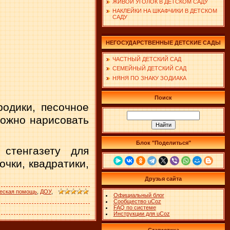
ЖИВОЙ УГОЛОК В ДЕТСКОМ САДУ
НАКЛЕЙКИ НА ШКАФЧИКИ В ДЕТСКОМ
САДУ
НЕГОСУДАРСТВЕННЫЕ ДЕТСКИЕ САДЫ
ЧАСТНЫЙ ДЕТСКИЙ САД
СЕМЕЙНЫЙ ДЕТСКИЙ САД
НЯНЯ ПО ЗНАКУ ЗОДИАКА
Поиск
оди­ки, песочное
можно нарисовать
Блок "Поделиться"
стенгазету для
очки, квадратики,
Друзья сайта
ческая помощь
,
ДОУ
,
Официальный блог
Сообщество uCoz
FAQ по системе
Инструкции для uCoz