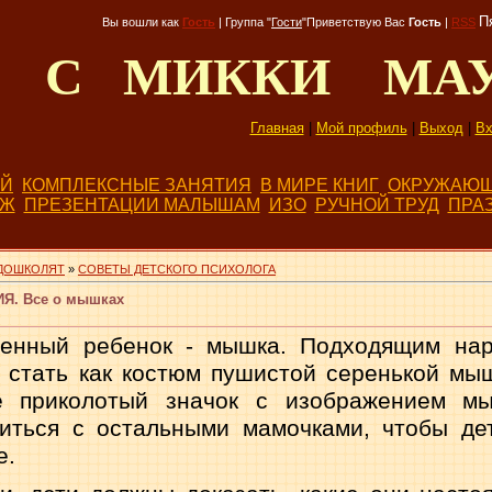
П
Вы вошли как
Гость
|
Группа
"
Гости
"
Приветствую Вас
Гость
|
RSS
Д С МИККИ МА
Главная
|
Мой профиль
|
Выход
|
Вх
ЕЙ
КОМПЛЕКСНЫЕ ЗАНЯТИЯ
В МИРЕ КНИГ
ОКРУЖАЮЩ
БЖ
ПРЕЗЕНТАЦИИ МАЛЫШАМ
ИЗО
РУЧНОЙ ТРУД
ПРА
ДОШКОЛЯТ
»
СОВЕТЫ ДЕТСКОГО ПСИХОЛОГА
. Все о мышках
енный ребенок - мышка. Подходящим нар
 стать как костюм пушистой серенькой мыш
 приколотый значок с изоб­ражением мы
риться с остальными мамочками, чтобы де
е.