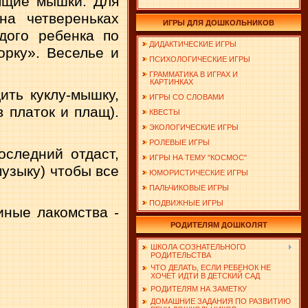
оящие мышки. Для
на четвереньках
ИГРЫ ДЛЯ ДОШКОЛЬНИКОВ
дого ребенка по
ДИДАКТИЧЕСКИЕ ИГРЫ
орку». Веселье и
ПСИХОЛОГИЧЕСКИЕ ИГРЫ
ГРАММАТИКА В ИГРАХ И
КАРТИНКАХ
ить куклу-мышку,
ИГРЫ СО СЛОВАМИ
 платок и плащ).
КВЕСТЫ
ЭКОЛОГИЧЕСКИЕ ИГРЫ
РОЛЕВЫЕ ИГРЫ
сле­дний отдаст,
ИГРЫ НА ТЕМУ "КОСМОС"
музыку) чтобы все
ЮМОРИСТИЧЕСКИЕ ИГРЫ
ПАЛЬЧИКОВЫЕ ИГРЫ
ПОДВИЖНЫЕ ИГРЫ
ные лакомства -
РОДИТЕЛЯМ ДОШКОЛЯТ
ШКОЛА СОЗНАТЕЛЬНОГО
РОДИТЕЛЬСТВА
ЧТО ДЕЛАТЬ, ЕСЛИ РЕБЕНОК НЕ
ХОЧЕТ ИДТИ В ДЕТСКИЙ САД
РОДИТЕЛЯМ НА ЗАМЕТКУ
ДОМАШНИЕ ЗАДАНИЯ ПО РАЗВИТИЮ