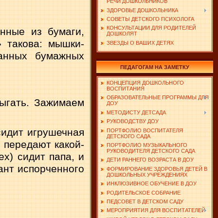
РЕЧИ ДОШКОЛЬНИКОВ
ЗДОРОВЬЕ ДОШКОЛЬНИКА
СОВЕТЫ ДЕТСКОГО ПСИХОЛОГА
КОНСУЛЬТАЦИИ ДЛЯ РОДИТЕЛЕЙ
анные из бумаги,
ДОШКОЛЯТ
 такова: мышки-
ЗВЕЗДЫ О ВАШИХ ДЕТЯХ
анных бумажных
ПЕДАГОГАМ НА ЗАМЕТКУ
КОНЦЕПЦИЯ ДОШКОЛЬНОГО
ВОСПИТАНИЯ
ОБРАЗОВАТЕЛЬНЫЕ ПРОГРАММЫ ДЛЯ
ы­гать. Зажимаем
ДОУ
МЕТОДИСТУ ДЕТСАДА
РУКОВОДСТВУ ДОУ
си­дит игрушечная
ПОРТФОЛИО ВОСПИТАТЕЛЯ
ДЕТСКОГО САДА
 передают какой-
ПОРТФОЛИО МУЗЫКАЛЬНОГО
РУКОВОДИТЕЛЯ ДЕТСКОГО САДА
х) сидит папа, и
ДЕТИ РАННЕГО ВОЗРАСТА В ДОУ
ант испорченного
ФОРМИРОВАНИЕ ЗДОРОВЬЯ ДЕТЕЙ В
ДОШКОЛЬНЫХ УЧРЕЖДЕНИЯХ
ИНКЛЮЗИВНОЕ ОБУЧЕНИЕ В ДОУ
РОДИТЕЛЬСКОЕ СОБРАНИЕ
ПЕДСОВЕТ В ДЕТСКОМ САДУ
МЕРОПРИЯТИЯ ДЛЯ ВОСПИТАТЕЛЕЙ