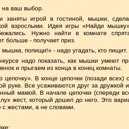
е на ваш выбор.
и заняты игрой в гостиной, мышки, сдел
ской взрослыми. Идея игры «Найди мышку»
бежались. Нужно найти в комнате спрят
т больше - получает приз.
мышка, попищи!» - надо угадать, кто пищит.
курсе надо показать, как мышки умеют пр
енок и прыгаем из конца в конец комнаты.
 цепочку». В конце цепочки (позади всех) 
й руке. Все усаживаются друг за дружкой и
анный мамой. В начале цепочки (спереди все
слух жест, который дошел до него. Это вари
о с жестами, а не словами.
вке;