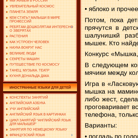
МЫ ЖИВЕМ В РОССИИ
УВЛЕКАТЕЛЬНЫЙ КОСМОС
• яблоко и проче
ПЛАНЕТА ЗЕМЛЯ
КЕМ СТАТЬ? МАЛЫШИ В МИРЕ
Потом, пока дет
ПРОФЕССИЙ
прячутся в дет
РЕБЯТАМ-ДОШКОЛЯТАМ ИНТЕРЕСНО
О ЗВЕРЯТАХ
шалунишкй раз
РАСТЕНИЯ
мышек. Кто найде
КАК УСТРОЕН ЧЕЛОВЕК
НАУКА ВОКРУГ НАС
Конкурс «Мышка, 
ВЕЛИКИЕ ЛЮДИ
СЕКРЕТЫ МАШИН
В следующем кон
ПУТЕШЕСТВИЕ ПО КОСМОСУ
ТАНЕЦ. МУЗЫКА. ТЕАТР
мячики между кол
КУХНЯ ДОНАЛЬДА ДАКА
Игра в «Ласковую
ИНОСТРАННЫЕ ЯЗЫКИ ДЛЯ ДЕТЕЙ
мышка на мамино
либо жест, сдел
КОНСПЕКТЫ ЗАНЯТИЙ
АНГЛИЙСКАЯ АЗБУКА
проговаривает в
УЧУ АНГЛИЙСКИЙ
телефона, толь­к
АНГЛИЙСКИЙ ЯЗЫК В КАРТИНКАХ
ЦИКЛ ЗАНЯТИЙ "АНГЛИЙСКИЙ ЯЗЫК
Варианты:
ДЛЯ МАЛЫШЕЙ"
ЗАНЯТИЯ ПО НЕМЕЦКОМУ ЯЗЫКУ
• погладь по голо
ФРАНЦУЗСКИЙ ЯЗЫК