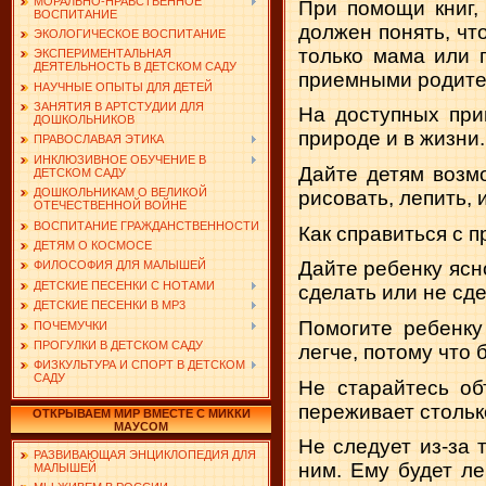
МОРАЛЬНО-НРАВСТВЕННОЕ
При помощи книг,
ВОСПИТАНИЕ
должен понять, что
ЭКОЛОГИЧЕСКОЕ ВОСПИТАНИЕ
только мама или п
ЭКСПЕРИМЕНТАЛЬНАЯ
ДЕЯТЕЛЬНОСТЬ В ДЕТСКОМ САДУ
приемными родите
НАУЧНЫЕ ОПЫТЫ ДЛЯ ДЕТЕЙ
ЗАНЯТИЯ В АРТСТУДИИ ДЛЯ
На доступных при
ДОШКОЛЬНИКОВ
природе и в жизни.
ПРАВОСЛАВАЯ ЭТИКА
ИНКЛЮЗИВНОЕ ОБУЧЕНИЕ В
Дайте детям возм
ДЕТСКОМ САДУ
ДОШКОЛЬНИКАМ О ВЕЛИКОЙ
рисовать, лепить, 
ОТЕЧЕСТВЕННОЙ ВОЙНЕ
ВОСПИТАНИЕ ГРАЖДАНСТВЕННОСТИ
Как справиться с п
ДЕТЯМ О КОСМОСЕ
Дайте ребенку ясно
ФИЛОСОФИЯ ДЛЯ МАЛЫШЕЙ
ДЕТСКИЕ ПЕСЕНКИ С НОТАМИ
сделать или не сде
ДЕТСКИЕ ПЕСЕНКИ В MP3
Помогите ребенку
ПОЧЕМУЧКИ
ПРОГУЛКИ В ДЕТСКОМ САДУ
легче, потому что 
ФИЗКУЛЬТУРА И СПОРТ В ДЕТСКОМ
САДУ
Не старайтесь об
переживает стольк
ОТКРЫВАЕМ МИР ВМЕСТЕ С МИККИ
МАУСОМ
Не следует из-за 
РАЗВИВАЮЩАЯ ЭНЦИКЛОПЕДИЯ ДЛЯ
ним. Ему будет ле
МАЛЫШЕЙ