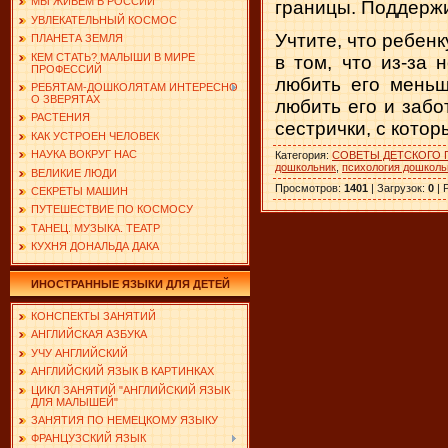
МЫ ЖИВЕМ В РОССИИ
грани­цы. Поддерж
УВЛЕКАТЕЛЬНЫЙ КОСМОС
Учтите, что ребенк
ПЛАНЕТА ЗЕМЛЯ
КЕМ СТАТЬ? МАЛЫШИ В МИРЕ
в том, что из-за
ПРОФЕССИЙ
любить его меньш
РЕБЯТАМ-ДОШКОЛЯТАМ ИНТЕРЕСНО
О ЗВЕРЯТАХ
любить его и забо
РАСТЕНИЯ
сестрички, с котор
КАК УСТРОЕН ЧЕЛОВЕК
НАУКА ВОКРУГ НАС
Категория
:
СОВЕТЫ ДЕТСКОГО 
дошкольник
,
психология дошколь
ВЕЛИКИЕ ЛЮДИ
Просмотров
:
1401
|
Загрузок
:
0
|
СЕКРЕТЫ МАШИН
ПУТЕШЕСТВИЕ ПО КОСМОСУ
ТАНЕЦ. МУЗЫКА. ТЕАТР
КУХНЯ ДОНАЛЬДА ДАКА
ИНОСТРАННЫЕ ЯЗЫКИ ДЛЯ ДЕТЕЙ
КОНСПЕКТЫ ЗАНЯТИЙ
АНГЛИЙСКАЯ АЗБУКА
УЧУ АНГЛИЙСКИЙ
АНГЛИЙСКИЙ ЯЗЫК В КАРТИНКАХ
ЦИКЛ ЗАНЯТИЙ "АНГЛИЙСКИЙ ЯЗЫК
ДЛЯ МАЛЫШЕЙ"
ЗАНЯТИЯ ПО НЕМЕЦКОМУ ЯЗЫКУ
ФРАНЦУЗСКИЙ ЯЗЫК