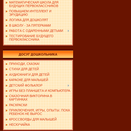
МАТЕМАТИЧЕСКАЯ ШКОЛА ДЛЯ
БУДУЩИХ ПЕРВОКЛАССНИКОВ
ПОВЫШАЕМ ИНТЕЛЛЕКТ И
ЭРУДИЦИЮ
ЛОГИКА ДЛЯ ДОШКОЛЯТ
В ШКОЛУ - ЗА ПЯТЕРКАМИ
РАБОТА С ОДАРЕННЫМИ ДЕТЬМИ
ТЕСТИРОВАНИЕ БУДУЩЕГО
ПЕРВОКЛАССНИКА
ДОСУГ ДОШКОЛЬНИКА
ПРИХОДИ, СКАЗКА!
СТИХИ ДЛЯ ДЕТЕЙ
АУДИОКНИГИ ДЛЯ ДЕТЕЙ
КАРАОКЕ ДЛЯ МАЛЫШЕЙ
ДЕТСКИЙ ФОЛЬКЛОР
ИГРЫ БЕЗ ПЛАНШЕТА И КОМПЬЮТЕРА
СКАЗОЧНАЯ ВИКТОРИНА В
КАРТИНКАХ
РАСКРАСКИ
ПРИКЛЮЧЕНИЯ, ИГРЫ, ОПЫТЫ. ПОКА
РЕБЕНОК НЕ ВЫРОС
КРОССВОРДЫ ДЛЯ МАЛЫШЕЙ
НЕСКУЧАЙКА