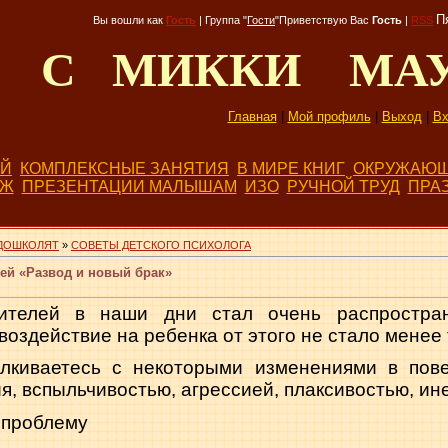
П
Вы вошли как
Гость
|
Группа
"
Гости
"
Приветствую Вас
Гость
|
RSS
Д С МИККИ МА
Главная
|
Мой профиль
|
Выход
|
Вх
ЕЙ
КОМПЛЕКСНЫЕ ЗАНЯТИЯ
В МИРЕ КНИГ
ОКРУЖАЮЩ
БЖ
ПРЕЗЕНТАЦИИ МАЛЫШАМ
ИЗО
РУЧНОЙ ТРУД
ПРА
ДОШКОЛЯТ
»
СОВЕТЫ ДЕТСКОГО ПСИХОЛОГА
ей «Развод и новый брак»
ителей в наши дни стал очень распрост­ра
воздействие на ребен­ка от этого не стало менее
алкиваетесь с некоторыми изменениями в пов
, вспыльчивостью, агрессией, плаксивостью, инер
 проблему