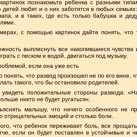
 картинок познакомьте ребенка с раз­ными типа
 детей любят и о них заботятся в любых семьях: 
апа, и в таких, где есть только бабушка и дед
лями.
мерах, с помощью картинок дайте по­нять, что 
ожность выплеснуть все накопившиеся чувства
играть с песком и водой, двигаться под музыку.
роблемой, если она уже есть
 понять, что развод произошел не по его вине, ч
лать такого, что бы остановило родителей.
 увидеть положительные стороны раз­вода: «Н
больше никто не будет ругаться«.
ъяснять малышу, что ничего особенно­го не пр
о отрицательных эмоций и столько боли.
того, что ребенок переживает боль, все прощать
гче, если он будет поставлен в устойчивые и 