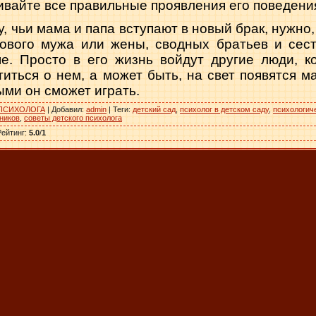
ивайте все правильные проявления его пове­дени
у, чьи мама и папа вступают в новый брак, нужно
 нового мужа или жены, сводных братьев и сест
е. Просто в его жизнь войдут другие люди, к
титься о нем, а может быть, на свет появятся м
ыми он смо­жет играть.
ПСИХОЛОГА
|
Добавил
:
admin
|
Теги
:
детский сад
,
психолог в детском саду
,
психологич
ников
,
советы детского психолога
Рейтинг
:
5.0
/
1