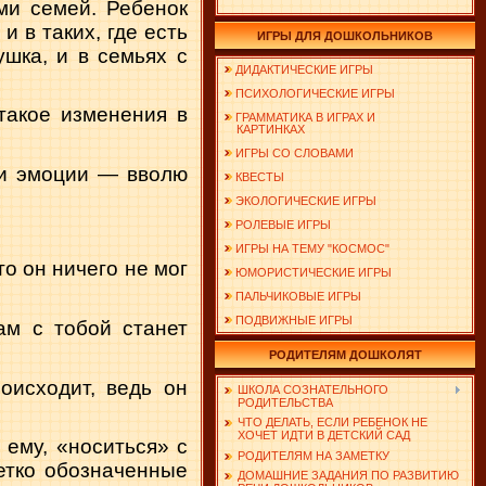
ми семей. Ребенок
и в таких, где есть
ИГРЫ ДЛЯ ДОШКОЛЬНИКОВ
ушка, и в семьях с
ДИДАКТИЧЕСКИЕ ИГРЫ
ПСИХОЛОГИЧЕСКИЕ ИГРЫ
такое изменения в
ГРАММАТИКА В ИГРАХ И
КАРТИНКАХ
ИГРЫ СО СЛОВАМИ
 и эмоции — вволю
КВЕСТЫ
ЭКОЛОГИЧЕСКИЕ ИГРЫ
РОЛЕВЫЕ ИГРЫ
ИГРЫ НА ТЕМУ "КОСМОС"
то он ничего не мог
ЮМОРИСТИЧЕСКИЕ ИГРЫ
ПАЛЬЧИКОВЫЕ ИГРЫ
ПОДВИЖНЫЕ ИГРЫ
ам с тобой станет
РОДИТЕЛЯМ ДОШКОЛЯТ
оисходит, ведь он
ШКОЛА СОЗНАТЕЛЬНОГО
РОДИТЕЛЬСТВА
ЧТО ДЕЛАТЬ, ЕСЛИ РЕБЕНОК НЕ
ХОЧЕТ ИДТИ В ДЕТСКИЙ САД
 ему, «носиться» с
РОДИТЕЛЯМ НА ЗАМЕТКУ
четко обозначенные
ДОМАШНИЕ ЗАДАНИЯ ПО РАЗВИТИЮ