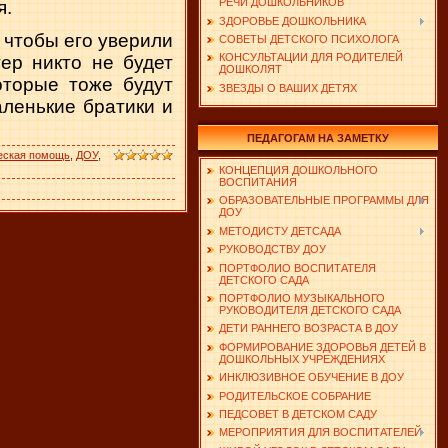
РЕЧИ ДОШКОЛЬНИКОВ
я.
ЗДОРОВЬЕ ДОШКОЛЬНИКА
, чтобы его уверили
СОВЕТЫ ДЕТСКОГО ПСИХОЛОГА
КОНСУЛЬТАЦИИ ДЛЯ РОДИТЕЛЕЙ
ер никто не будет
ДОШКОЛЯТ
оторые тоже будут
ЗВЕЗДЫ О ВАШИХ ДЕТЯХ
аленькие братики и
ПЕДАГОГАМ НА ЗАМЕТКУ
еская помощь
,
ДОУ
,
КОНЦЕПЦИЯ ДОШКОЛЬНОГО
ВОСПИТАНИЯ
ОБРАЗОВАТЕЛЬНЫЕ ПРОГРАММЫ ДЛЯ
ДОУ
МЕТОДИСТУ ДЕТСАДА
РУКОВОДСТВУ ДОУ
ПОРТФОЛИО ВОСПИТАТЕЛЯ
ДЕТСКОГО САДА
ПОРТФОЛИО МУЗЫКАЛЬНОГО
РУКОВОДИТЕЛЯ ДЕТСКОГО САДА
ДЕТИ РАННЕГО ВОЗРАСТА В ДОУ
ФОРМИРОВАНИЕ ЗДОРОВЬЯ ДЕТЕЙ В
ДОШКОЛЬНЫХ УЧРЕЖДЕНИЯХ
ИНКЛЮЗИВНОЕ ОБУЧЕНИЕ В ДОУ
РОДИТЕЛЬСКОЕ СОБРАНИЕ
ПЕДСОВЕТ В ДЕТСКОМ САДУ
МЕРОПРИЯТИЯ ДЛЯ ВОСПИТАТЕЛЕЙ