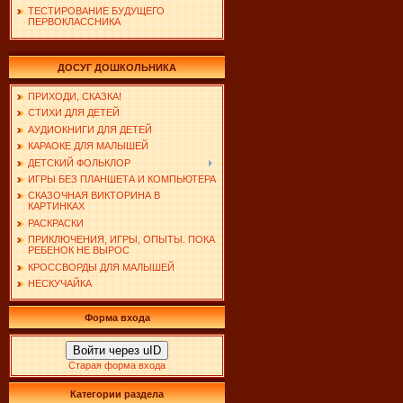
ТЕСТИРОВАНИЕ БУДУЩЕГО
ПЕРВОКЛАССНИКА
ДОСУГ ДОШКОЛЬНИКА
ПРИХОДИ, СКАЗКА!
СТИХИ ДЛЯ ДЕТЕЙ
АУДИОКНИГИ ДЛЯ ДЕТЕЙ
КАРАОКЕ ДЛЯ МАЛЫШЕЙ
ДЕТСКИЙ ФОЛЬКЛОР
ИГРЫ БЕЗ ПЛАНШЕТА И КОМПЬЮТЕРА
СКАЗОЧНАЯ ВИКТОРИНА В
КАРТИНКАХ
РАСКРАСКИ
ПРИКЛЮЧЕНИЯ, ИГРЫ, ОПЫТЫ. ПОКА
РЕБЕНОК НЕ ВЫРОС
КРОССВОРДЫ ДЛЯ МАЛЫШЕЙ
НЕСКУЧАЙКА
Форма входа
Войти через uID
Старая форма входа
Категории раздела