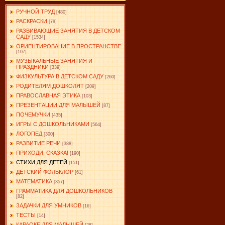
РУЧНОЙ ТРУД
[480]
РАСКРАСКИ
[79]
РАЗВИВАЮЩИЕ ЗАНЯТИЯ В ДЕТСКОМ
САДУ
[1534]
ОРИЕНТИРОВАНИЕ В ПРОСТРАНСТВЕ
[107]
МУЗЫКАЛЬНЫЕ ЗАНЯТИЯ И
ПРАЗДНИКИ
[339]
ФИЗКУЛЬТУРА В ДЕТСКОМ САДУ
[260]
РОДИТЕЛЯМ ДОШКОЛЯТ
[209]
ПРАВОСЛАВНАЯ ЭТИКА
[103]
ПРЕЗЕНТАЦИИ ДЛЯ МАЛЫШЕЙ
[87]
ПОЧЕМУЧКИ
[435]
ИГРЫ С ДОШКОЛЬНИКАМИ
[564]
ЛОГОПЕД
[300]
РАЗВИТИЕ РЕЧИ
[388]
ПРИХОДИ, СКАЗКА!
[190]
СТИХИ ДЛЯ ДЕТЕЙ
[151]
ДЕТСКИЙ ФОЛЬКЛОР
[61]
МАТЕМАТИКА
[357]
ГРАММАТИКА ДЛЯ ДОШКОЛЬНИКОВ
[82]
ЗАДАЧКИ ДЛЯ УМНИКОВ
[16]
ТЕСТЫ
[14]
КАРАОКЕ ДЛЯ МАЛЫШЕЙ