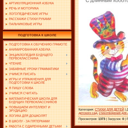
АРТИКУЛЯЦИОННАЯ АЗБУКА
РЕЧЬ И МОТОРИКА
ЛОГОПЕДИЧЕСКИЕ ИГРЫ
РАССКАЖИ СТИХИ РУКАМИ
ПАЛЬЧИКОВЫЕ ИГРЫ
ПОДГОТОВКА К ШКОЛЕ
ПОДГОТОВКА К ОБУЧЕНИЮ ГРАМОТЕ
АНИМИРОВАННАЯ АЗБУКА
ЭНЦИКЛОПЕДИЯ БУДУЩЕГО
ПЕРВОКЛАССНИКА
ЧТЕНИЕ
ЗАБАВНЫЕ УРОКИ ГРАММАТИКИ
УЧИМСЯ ПИСАТЬ
ИГРЫ И УПРАЖНЕНИЯ ДЛЯ
ПОДГОТОВКИ К ШКОЛЕ
Я ПИШУ СЛОВА
УЧИМСЯ СЧИТАТЬ
МАТЕМАТИЧЕСКАЯ ШКОЛА ДЛЯ
БУДУЩИХ ПЕРВОКЛАССНИКОВ
ПОВЫШАЕМ ИНТЕЛЛЕКТ И
Категория
:
СТИХИ ДЛЯ ДЕТЕЙ
|
ЭРУДИЦИЮ
детского сад
,
стихотворения для 
ЛОГИКА ДЛЯ ДОШКОЛЯТ
Просмотров
:
1373
|
Загрузок
:
0
|
В ШКОЛУ - ЗА ПЯТЕРКАМИ
РАБОТА С ОДАРЕННЫМИ ДЕТЬМИ