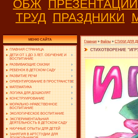
ОБЖ
ПРЕЗЕНТАЦИ
ТРУД
ПРАЗДНИКИ
МЕНЮ САЙТА
Главная
»
Файлы
»
СТИХИ ДЛЯ Д
СТИХОТВОРЕНИЕ "ИГР
ГЛАВНАЯ СТРАНИЦА
ДЕТИ ОТ 1 ДО 3 ЛЕТ. ОБУЧЕНИЕ И
ВОСПИТАНИЕ
РАЗВИВАЮЩИЕ СКАЗКИ
РЕБЕНОК В ДЕТСКОМ САДУ
РАЗВИТИЕ РЕЧИ
ОРИЕНТИРОВАНИЕ В ПРОСТРАНСТВЕ
МАТЕМАТИКА
ЛОГИКА ДЛЯ ДОШКОЛЯТ
КОНСТРУИРОВАНИЕ
МОРАЛЬНО-НРАВСТВЕННОЕ
ВОСПИТАНИЕ
ЭКОЛОГИЧЕСКОЕ ВОСПИТАНИЕ
ЭКСПЕРИМЕНТАЛЬНАЯ
ДЕЯТЕЛЬНОСТЬ В ДЕТСКОМ САДУ
НАУЧНЫЕ ОПЫТЫ ДЛЯ ДЕТЕЙ
ЗАНЯТИЯ В АРТСТУДИИ ДЛЯ
ДОШКОЛЬНИКОВ