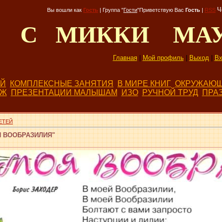
Ч
Вы вошли как
Гость
|
Группа
"
Гости
"
Приветствую Вас
Гость
|
RSS
Д С МИККИ МА
Главная
|
Мой профиль
|
Выход
|
Вх
ЕЙ
КОМПЛЕКСНЫЕ ЗАНЯТИЯ
В МИРЕ КНИГ
ОКРУЖАЮЩ
БЖ
ПРЕЗЕНТАЦИИ МАЛЫШАМ
ИЗО
РУЧНОЙ ТРУД
ПРА
ЕТЕЙ
 ВООБРАЗИЛИЯ"