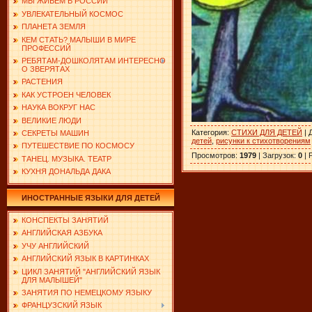
МЫ ЖИВЕМ В РОССИИ
УВЛЕКАТЕЛЬНЫЙ КОСМОС
ПЛАНЕТА ЗЕМЛЯ
КЕМ СТАТЬ? МАЛЫШИ В МИРЕ
ПРОФЕССИЙ
РЕБЯТАМ-ДОШКОЛЯТАМ ИНТЕРЕСНО
О ЗВЕРЯТАХ
РАСТЕНИЯ
КАК УСТРОЕН ЧЕЛОВЕК
НАУКА ВОКРУГ НАС
ВЕЛИКИЕ ЛЮДИ
Категория
:
СТИХИ ДЛЯ ДЕТЕЙ
|
СЕКРЕТЫ МАШИН
детей
,
рисунки к стихотворениям
ПУТЕШЕСТВИЕ ПО КОСМОСУ
Просмотров
:
1979
|
Загрузок
:
0
|
ТАНЕЦ. МУЗЫКА. ТЕАТР
КУХНЯ ДОНАЛЬДА ДАКА
ИНОСТРАННЫЕ ЯЗЫКИ ДЛЯ ДЕТЕЙ
КОНСПЕКТЫ ЗАНЯТИЙ
АНГЛИЙСКАЯ АЗБУКА
УЧУ АНГЛИЙСКИЙ
АНГЛИЙСКИЙ ЯЗЫК В КАРТИНКАХ
ЦИКЛ ЗАНЯТИЙ "АНГЛИЙСКИЙ ЯЗЫК
ДЛЯ МАЛЫШЕЙ"
ЗАНЯТИЯ ПО НЕМЕЦКОМУ ЯЗЫКУ
ФРАНЦУЗСКИЙ ЯЗЫК