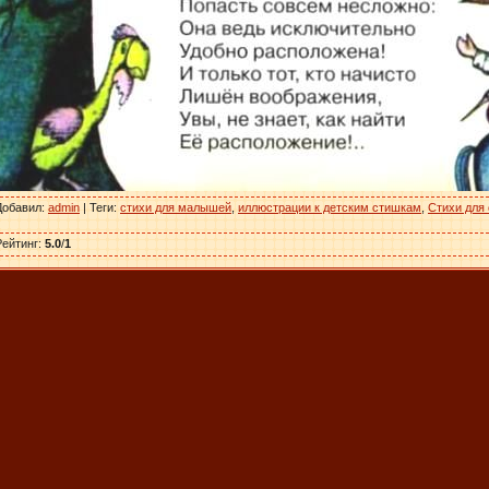
Добавил
:
admin
|
Теги
:
стихи для малышей
,
иллюстрации к детским стишкам
,
Стихи для
Рейтинг
:
5.0
/
1