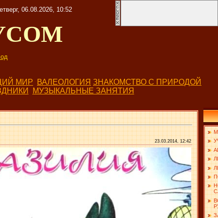
етверг, 06.08.2026, 10:52
УСОМ
од
ИЙ МИР
ВАЛЕОЛОГИЯ
ЗНАКОМСТВО С ПРИРОДОЙ
ЗДНИКИ
МУЗЫКАЛЬНЫЕ ЗАНЯТИЯ
М
У
23.03.2014, 12:42
А
Л
Л
П
Н
С
В
Р
З