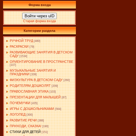
Форма входа
Войти через uID
Старая форма входа
Категории раздела
РУЧНОЙ ТРУД
[480]
РАСКРАСКИ
[79]
РАЗВИВАЮЩИЕ ЗАНЯТИЯ В ДЕТСКОМ
САДУ
[1534]
ОРИЕНТИРОВАНИЕ В ПРОСТРАНСТВЕ
[107]
МУЗЫКАЛЬНЫЕ ЗАНЯТИЯ И
ПРАЗДНИКИ
[339]
ФИЗКУЛЬТУРА В ДЕТСКОМ САДУ
[260]
РОДИТЕЛЯМ ДОШКОЛЯТ
[209]
ПРАВОСЛАВНАЯ ЭТИКА
[103]
ПРЕЗЕНТАЦИИ ДЛЯ МАЛЫШЕЙ
[87]
ПОЧЕМУЧКИ
[435]
ИГРЫ С ДОШКОЛЬНИКАМИ
[564]
ЛОГОПЕД
[300]
РАЗВИТИЕ РЕЧИ
[388]
ПРИХОДИ, СКАЗКА!
[190]
СТИХИ ДЛЯ ДЕТЕЙ
[151]