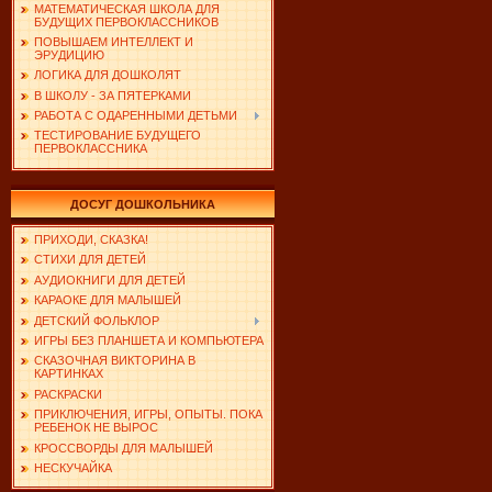
МАТЕМАТИЧЕСКАЯ ШКОЛА ДЛЯ
БУДУЩИХ ПЕРВОКЛАССНИКОВ
ПОВЫШАЕМ ИНТЕЛЛЕКТ И
ЭРУДИЦИЮ
ЛОГИКА ДЛЯ ДОШКОЛЯТ
В ШКОЛУ - ЗА ПЯТЕРКАМИ
РАБОТА С ОДАРЕННЫМИ ДЕТЬМИ
ТЕСТИРОВАНИЕ БУДУЩЕГО
ПЕРВОКЛАССНИКА
ДОСУГ ДОШКОЛЬНИКА
ПРИХОДИ, СКАЗКА!
СТИХИ ДЛЯ ДЕТЕЙ
АУДИОКНИГИ ДЛЯ ДЕТЕЙ
КАРАОКЕ ДЛЯ МАЛЫШЕЙ
ДЕТСКИЙ ФОЛЬКЛОР
ИГРЫ БЕЗ ПЛАНШЕТА И КОМПЬЮТЕРА
СКАЗОЧНАЯ ВИКТОРИНА В
КАРТИНКАХ
РАСКРАСКИ
ПРИКЛЮЧЕНИЯ, ИГРЫ, ОПЫТЫ. ПОКА
РЕБЕНОК НЕ ВЫРОС
КРОССВОРДЫ ДЛЯ МАЛЫШЕЙ
НЕСКУЧАЙКА