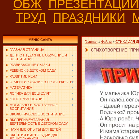
ОБЖ
ПРЕЗЕНТАЦИ
ТРУД
ПРАЗДНИКИ
МЕНЮ САЙТА
Главная
»
Файлы
»
СТИХИ ДЛЯ Д
СТИХОТВОРЕНИЕ "ПРИ
ГЛАВНАЯ СТРАНИЦА
ДЕТИ ОТ 1 ДО 3 ЛЕТ. ОБУЧЕНИЕ И
ВОСПИТАНИЕ
РАЗВИВАЮЩИЕ СКАЗКИ
РЕБЕНОК В ДЕТСКОМ САДУ
РАЗВИТИЕ РЕЧИ
ОРИЕНТИРОВАНИЕ В ПРОСТРАНСТВЕ
МАТЕМАТИКА
ЛОГИКА ДЛЯ ДОШКОЛЯТ
КОНСТРУИРОВАНИЕ
МОРАЛЬНО-НРАВСТВЕННОЕ
ВОСПИТАНИЕ
ЭКОЛОГИЧЕСКОЕ ВОСПИТАНИЕ
ЭКСПЕРИМЕНТАЛЬНАЯ
ДЕЯТЕЛЬНОСТЬ В ДЕТСКОМ САДУ
НАУЧНЫЕ ОПЫТЫ ДЛЯ ДЕТЕЙ
ЗАНЯТИЯ В АРТСТУДИИ ДЛЯ
ДОШКОЛЬНИКОВ