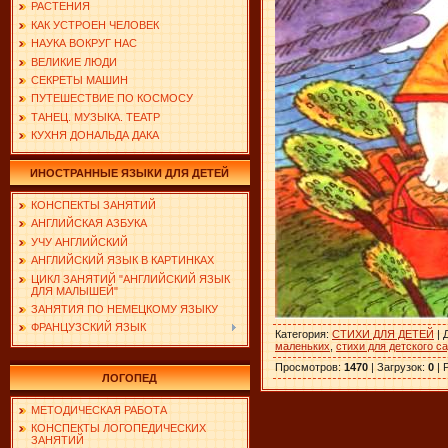
РАСТЕНИЯ
КАК УСТРОЕН ЧЕЛОВЕК
НАУКА ВОКРУГ НАС
ВЕЛИКИЕ ЛЮДИ
СЕКРЕТЫ МАШИН
ПУТЕШЕСТВИЕ ПО КОСМОСУ
ТАНЕЦ. МУЗЫКА. ТЕАТР
КУХНЯ ДОНАЛЬДА ДАКА
ИНОСТРАННЫЕ ЯЗЫКИ ДЛЯ ДЕТЕЙ
КОНСПЕКТЫ ЗАНЯТИЙ
АНГЛИЙСКАЯ АЗБУКА
УЧУ АНГЛИЙСКИЙ
АНГЛИЙСКИЙ ЯЗЫК В КАРТИНКАХ
ЦИКЛ ЗАНЯТИЙ "АНГЛИЙСКИЙ ЯЗЫК
ДЛЯ МАЛЫШЕЙ"
ЗАНЯТИЯ ПО НЕМЕЦКОМУ ЯЗЫКУ
ФРАНЦУЗСКИЙ ЯЗЫК
Категория
:
СТИХИ ДЛЯ ДЕТЕЙ
|
маленьких
,
стихи для детского с
Просмотров
:
1470
|
Загрузок
:
0
|
ЛОГОПЕД
МЕТОДИЧЕСКАЯ РАБОТА
КОНСПЕКТЫ ЛОГОПЕДИЧЕСКИХ
ЗАНЯТИЙ