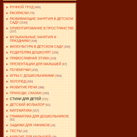
РУЧНОЙ ТРУД
[480]
РАСКРАСКИ
[79]
РАЗВИВАЮЩИЕ ЗАНЯТИЯ В ДЕТСКОМ
САДУ
[1534]
ОРИЕНТИРОВАНИЕ В ПРОСТРАНСТВЕ
[107]
МУЗЫКАЛЬНЫЕ ЗАНЯТИЯ И
ПРАЗДНИКИ
[339]
ФИЗКУЛЬТУРА В ДЕТСКОМ САДУ
[260]
РОДИТЕЛЯМ ДОШКОЛЯТ
[209]
ПРАВОСЛАВНАЯ ЭТИКА
[103]
ПРЕЗЕНТАЦИИ ДЛЯ МАЛЫШЕЙ
[87]
ПОЧЕМУЧКИ
[435]
ИГРЫ С ДОШКОЛЬНИКАМИ
[564]
ЛОГОПЕД
[300]
РАЗВИТИЕ РЕЧИ
[388]
ПРИХОДИ, СКАЗКА!
[190]
СТИХИ ДЛЯ ДЕТЕЙ
[151]
ДЕТСКИЙ ФОЛЬКЛОР
[61]
МАТЕМАТИКА
[357]
ГРАММАТИКА ДЛЯ ДОШКОЛЬНИКОВ
[82]
ЗАДАЧКИ ДЛЯ УМНИКОВ
[16]
ТЕСТЫ
[14]
КАРАОКЕ ДЛЯ МАЛЫШЕЙ