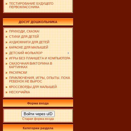
ТЕСТИРОВАНИЕ БУДУЩЕГО
ПЕРВОКЛАССНИКА
ДОСУГ ДОШКОЛЬНИКА
ПРИХОДИ, СКАЗКА!
СТИХИ ДЛЯ ДЕТЕЙ
АУДИОКНИГИ ДЛЯ ДЕТЕЙ
КАРАОКЕ ДЛЯ МАЛЫШЕЙ
ДЕТСКИЙ ФОЛЬКЛОР
ИГРЫ БЕЗ ПЛАНШЕТА И КОМПЬЮТЕРА
СКАЗОЧНАЯ ВИКТОРИНА В
КАРТИНКАХ
РАСКРАСКИ
ПРИКЛЮЧЕНИЯ, ИГРЫ, ОПЫТЫ. ПОКА
РЕБЕНОК НЕ ВЫРОС
КРОССВОРДЫ ДЛЯ МАЛЫШЕЙ
НЕСКУЧАЙКА
Форма входа
Войти через uID
Старая форма входа
Категории раздела