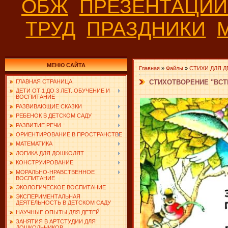
ОБЖ
ПРЕЗЕНТАЦИ
ТРУД
ПРАЗДНИКИ
МЕНЮ САЙТА
Главная
»
Файлы
»
СТИХИ ДЛЯ Д
СТИХОТВОРЕНИЕ "ВСТ
ГЛАВНАЯ СТРАНИЦА
ДЕТИ ОТ 1 ДО 3 ЛЕТ. ОБУЧЕНИЕ И
ВОСПИТАНИЕ
РАЗВИВАЮЩИЕ СКАЗКИ
РЕБЕНОК В ДЕТСКОМ САДУ
РАЗВИТИЕ РЕЧИ
ОРИЕНТИРОВАНИЕ В ПРОСТРАНСТВЕ
МАТЕМАТИКА
ЛОГИКА ДЛЯ ДОШКОЛЯТ
КОНСТРУИРОВАНИЕ
МОРАЛЬНО-НРАВСТВЕННОЕ
ВОСПИТАНИЕ
ЭКОЛОГИЧЕСКОЕ ВОСПИТАНИЕ
ЭКСПЕРИМЕНТАЛЬНАЯ
ДЕЯТЕЛЬНОСТЬ В ДЕТСКОМ САДУ
НАУЧНЫЕ ОПЫТЫ ДЛЯ ДЕТЕЙ
ЗАНЯТИЯ В АРТСТУДИИ ДЛЯ
ДОШКОЛЬНИКОВ