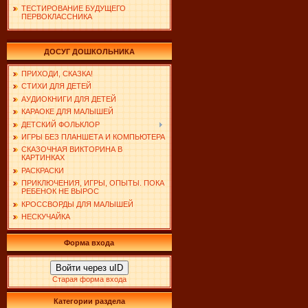
ТЕСТИРОВАНИЕ БУДУЩЕГО
ПЕРВОКЛАССНИКА
ДОСУГ ДОШКОЛЬНИКА
ПРИХОДИ, СКАЗКА!
СТИХИ ДЛЯ ДЕТЕЙ
АУДИОКНИГИ ДЛЯ ДЕТЕЙ
КАРАОКЕ ДЛЯ МАЛЫШЕЙ
ДЕТСКИЙ ФОЛЬКЛОР
ИГРЫ БЕЗ ПЛАНШЕТА И КОМПЬЮТЕРА
СКАЗОЧНАЯ ВИКТОРИНА В
КАРТИНКАХ
РАСКРАСКИ
ПРИКЛЮЧЕНИЯ, ИГРЫ, ОПЫТЫ. ПОКА
РЕБЕНОК НЕ ВЫРОС
КРОССВОРДЫ ДЛЯ МАЛЫШЕЙ
НЕСКУЧАЙКА
Форма входа
Войти через uID
Старая форма входа
Категории раздела