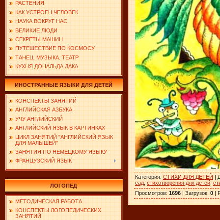
РАСТЕНИЯ
КАК УСТРОЕН ЧЕЛОВЕК
НАУКА ВОКРУГ НАС
ВЕЛИКИЕ ЛЮДИ
СЕКРЕТЫ МАШИН
ПУТЕШЕСТВИЕ ПО КОСМОСУ
ТАНЕЦ. МУЗЫКА. ТЕАТР
КУХНЯ ДОНАЛЬДА ДАКА
ИНОСТРАННЫЕ ЯЗЫКИ ДЛЯ ДЕТЕЙ
КОНСПЕКТЫ ЗАНЯТИЙ
АНГЛИЙСКАЯ АЗБУКА
УЧУ АНГЛИЙСКИЙ
АНГЛИЙСКИЙ ЯЗЫК В КАРТИНКАХ
ЦИКЛ ЗАНЯТИЙ "АНГЛИЙСКИЙ ЯЗЫК
ДЛЯ МАЛЫШЕЙ"
ЗАНЯТИЯ ПО НЕМЕЦКОМУ ЯЗЫКУ
ФРАНЦУЗСКИЙ ЯЗЫК
Категория
:
СТИХИ ДЛЯ ДЕТЕЙ
|
сад
,
стихотворения для детей
,
ст
ЛОГОПЕД
Просмотров
:
1696
|
Загрузок
:
0
|
МЕТОДИЧЕСКАЯ РАБОТА
КОНСПЕКТЫ ЛОГОПЕДИЧЕСКИХ
ЗАНЯТИЙ