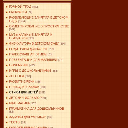
РУЧНОЙ ТРУД
[480]
РАСКРАСКИ
[79]
РАЗВИВАЮЩИЕ ЗАНЯТИЯ В ДЕТСКОМ
САДУ
[1534]
ОРИЕНТИРОВАНИЕ В ПРОСТРАНСТВЕ
[107]
МУЗЫКАЛЬНЫЕ ЗАНЯТИЯ И
ПРАЗДНИКИ
[339]
ФИЗКУЛЬТУРА В ДЕТСКОМ САДУ
[260]
РОДИТЕЛЯМ ДОШКОЛЯТ
[209]
ПРАВОСЛАВНАЯ ЭТИКА
[103]
ПРЕЗЕНТАЦИИ ДЛЯ МАЛЫШЕЙ
[87]
ПОЧЕМУЧКИ
[435]
ИГРЫ С ДОШКОЛЬНИКАМИ
[564]
ЛОГОПЕД
[300]
РАЗВИТИЕ РЕЧИ
[388]
ПРИХОДИ, СКАЗКА!
[190]
СТИХИ ДЛЯ ДЕТЕЙ
[151]
ДЕТСКИЙ ФОЛЬКЛОР
[61]
МАТЕМАТИКА
[357]
ГРАММАТИКА ДЛЯ ДОШКОЛЬНИКОВ
[82]
ЗАДАЧКИ ДЛЯ УМНИКОВ
[16]
ТЕСТЫ
[14]
КАРАОКЕ ДЛЯ МАЛЫШЕЙ