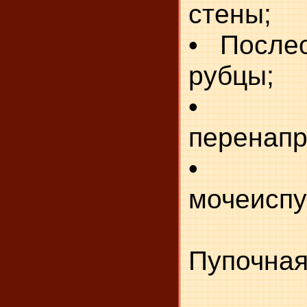
стены;
• После
рубцы;
• Фи
перенапр
• Зат
мочеиспу
Пупочная