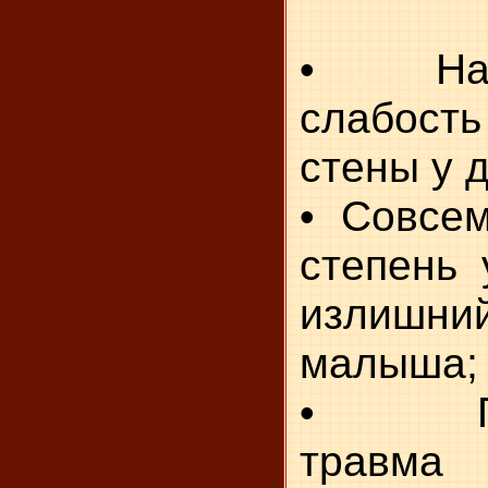
• Насл
слабос
стены у д
• Совсе
степень 
излишн
малыша;
• Пер
травм