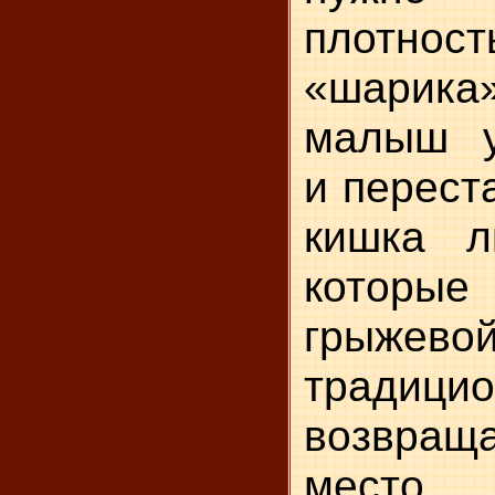
плотно
«шарик
малыш у
и перест
кишка л
которы
грыжев
традици
возвраща
место.