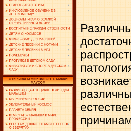
ПРАВОСЛАВАЯ ЭТИКА
ИНКЛЮЗИВНОЕ ОБУЧЕНИЕ В
ДЕТСКОМ САДУ
ДОШКОЛЬНИКАМ О ВЕЛИКОЙ
ОТЕЧЕСТВЕННОЙ ВОЙНЕ
Различны
ВОСПИТАНИЕ ГРАЖДАНСТВЕННОСТИ
ДЕТЯМ О КОСМОСЕ
достаточ
ФИЛОСОФИЯ ДЛЯ МАЛЫШЕЙ
ДЕТСКИЕ ПЕСЕНКИ С НОТАМИ
распрост
ДЕТСКИЕ ПЕСЕНКИ В MP3
ПОЧЕМУЧКИ
ПРОГУЛКИ В ДЕТСКОМ САДУ
патолог
ФИЗКУЛЬТУРА И СПОРТ В ДЕТСКОМ
САДУ
возн
ОТКРЫВАЕМ МИР ВМЕСТЕ С МИККИ
МАУСОМ
различн
РАЗВИВАЮЩАЯ ЭНЦИКЛОПЕДИЯ ДЛЯ
МАЛЫШЕЙ
МЫ ЖИВЕМ В РОССИИ
естеств
УВЛЕКАТЕЛЬНЫЙ КОСМОС
ПЛАНЕТА ЗЕМЛЯ
КЕМ СТАТЬ? МАЛЫШИ В МИРЕ
прич
ПРОФЕССИЙ
РЕБЯТАМ-ДОШКОЛЯТАМ ИНТЕРЕСНО
О ЗВЕРЯТАХ