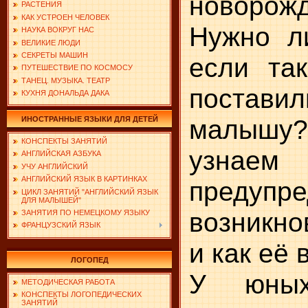
новорож
РАСТЕНИЯ
КАК УСТРОЕН ЧЕЛОВЕК
Нужно ли
НАУКА ВОКРУГ НАС
ВЕЛИКИЕ ЛЮДИ
СЕКРЕТЫ МАШИН
если так
ПУТЕШЕСТВИЕ ПО КОСМОСУ
ТАНЕЦ. МУЗЫКА. ТЕАТР
постав
КУХНЯ ДОНАЛЬДА ДАКА
малышу
ИНОСТРАННЫЕ ЯЗЫКИ ДЛЯ ДЕТЕЙ
КОНСПЕКТЫ ЗАНЯТИЙ
узнаем
АНГЛИЙСКАЯ АЗБУКА
УЧУ АНГЛИЙСКИЙ
АНГЛИЙСКИЙ ЯЗЫК В КАРТИНКАХ
предупре
ЦИКЛ ЗАНЯТИЙ "АНГЛИЙСКИЙ ЯЗЫК
ДЛЯ МАЛЫШЕЙ"
возникн
ЗАНЯТИЯ ПО НЕМЕЦКОМУ ЯЗЫКУ
ФРАНЦУЗСКИЙ ЯЗЫК
и как её 
ЛОГОПЕД
У юных
МЕТОДИЧЕСКАЯ РАБОТА
КОНСПЕКТЫ ЛОГОПЕДИЧЕСКИХ
ЗАНЯТИЙ