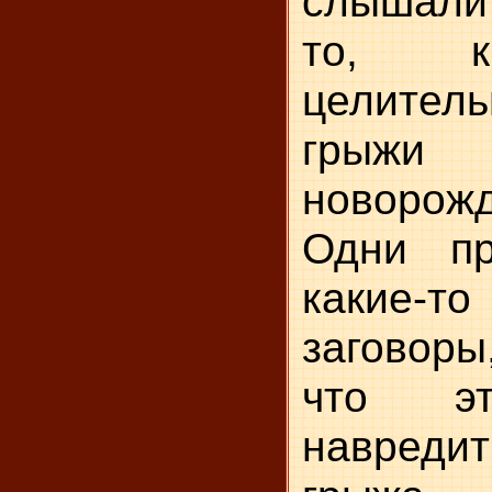
слышали
то, к
целител
гр
новорожд
Одни пр
какие-то
заговоры
что эт
навреди