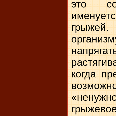
это со
именуе
грыжей
органи
напря
растяги
когда пр
возможно
«нен
грыжев