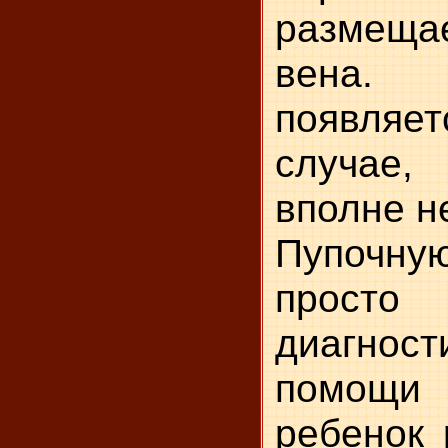
размещае
вена
появля
случае,
вполне н
Пупоч
просто
диагнос
помощи д
ребенок 