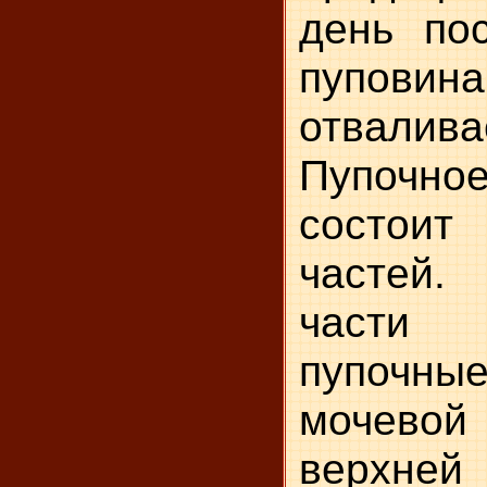
день по
пупови
отвалива
Пупочн
состои
частей
части 
пупочны
мочево
верхн