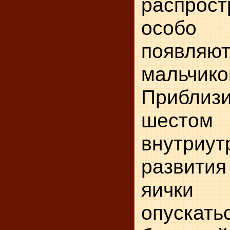
распрост
особо 
появ
мальчико
Прибли
шесто
внутриут
развит
яички
опуск