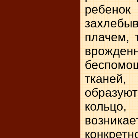
ребенок
захлебыв
плачем, 
врожден
беспомо
тканей
образу
кольцо
возникае
конкрет