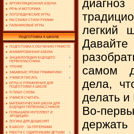
диагно
АРТИКУЛЯЦИОННАЯ АЗБУКА
РЕЧЬ И МОТОРИКА
традицио
ЛОГОПЕДИЧЕСКИЕ ИГРЫ
РАССКАЖИ СТИХИ РУКАМИ
легкий ш
ПАЛЬЧИКОВЫЕ ИГРЫ
ПОДГОТОВКА К ШКОЛЕ
Давайт
ПОДГОТОВКА К ОБУЧЕНИЮ ГРАМОТЕ
АНИМИРОВАННАЯ АЗБУКА
разобра
ЭНЦИКЛОПЕДИЯ БУДУЩЕГО
ПЕРВОКЛАССНИКА
самом д
ЧТЕНИЕ
ЗАБАВНЫЕ УРОКИ ГРАММАТИКИ
УЧИМСЯ ПИСАТЬ
дела, чт
ИГРЫ И УПРАЖНЕНИЯ ДЛЯ
ПОДГОТОВКИ К ШКОЛЕ
Я ПИШУ СЛОВА
делать и 
УЧИМСЯ СЧИТАТЬ
МАТЕМАТИЧЕСКАЯ ШКОЛА ДЛЯ
Во-пер
БУДУЩИХ ПЕРВОКЛАССНИКОВ
ПОВЫШАЕМ ИНТЕЛЛЕКТ И
ЭРУДИЦИЮ
держать
ЛОГИКА ДЛЯ ДОШКОЛЯТ
В ШКОЛУ - ЗА ПЯТЕРКАМИ
РАБОТА С ОДАРЕННЫМИ ДЕТЬМИ