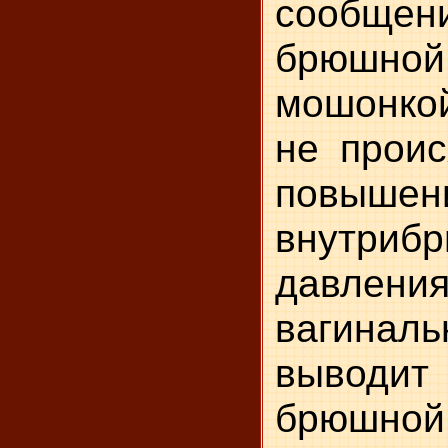
сообщ
брюшной
мошонкой
не проис
повышен
внутриб
давлени
вагиналь
выводит
брюшной 