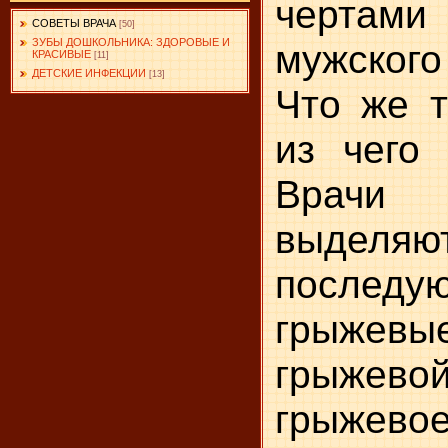
чертам
СОВЕТЫ ВРАЧА
[50]
ЗУБЫ ДОШКОЛЬНИКА: ЗДОРОВЫЕ И
мужског
КРАСИВЫЕ
[11]
ДЕТСКИЕ ИНФЕКЦИИ
[13]
Что же т
из чего 
Врачи
выделяю
последу
грыжев
грыжев
грыжевое