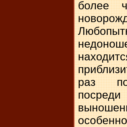
более 
новорожд
Любопыт
недонош
находитс
приблиз
раз по
посред
выношен
особенно