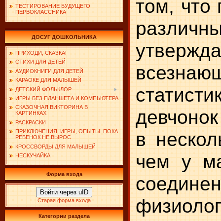
том, что
ТЕСТИРОВАНИЕ БУДУЩЕГО
ПЕРВОКЛАССНИКА
различ
ДОСУГ ДОШКОЛЬНИКА
утвержда
ПРИХОДИ, СКАЗКА!
СТИХИ ДЛЯ ДЕТЕЙ
всезнаю
АУДИОКНИГИ ДЛЯ ДЕТЕЙ
КАРАОКЕ ДЛЯ МАЛЫШЕЙ
статист
ДЕТСКИЙ ФОЛЬКЛОР
ИГРЫ БЕЗ ПЛАНШЕТА И КОМПЬЮТЕРА
СКАЗОЧНАЯ ВИКТОРИНА В
девчонок
КАРТИНКАХ
РАСКРАСКИ
в нескол
ПРИКЛЮЧЕНИЯ, ИГРЫ, ОПЫТЫ. ПОКА
РЕБЕНОК НЕ ВЫРОС
КРОССВОРДЫ ДЛЯ МАЛЫШЕЙ
чем у ма
НЕСКУЧАЙКА
Форма входа
соед
Войти через uID
физиолог
Старая форма входа
Категории раздела