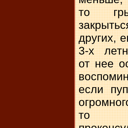
то гр
закрытьс
других, 
3-х летн
от нее о
воспом
если пуп
огромно
то т
проконсу