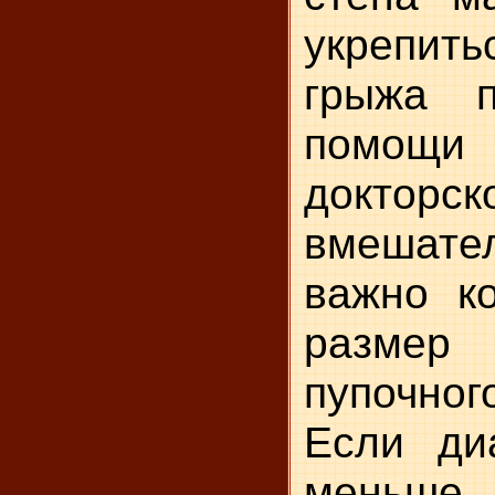
укрепить
грыжа п
помощи 
докторск
вмешател
важно ко
разме
пупочн
Если ди
меньше, 