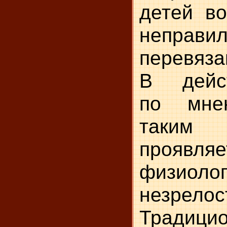
детей во
неправи
перевяза
В дейст
по мне
таким
проявляе
физиолог
незрело
Традици