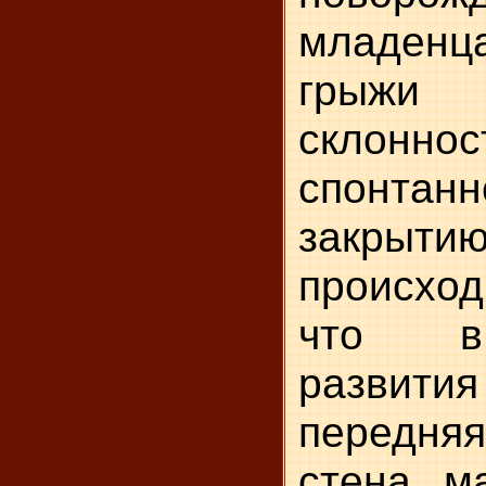
младенц
грыжи 
скло
спонтан
закры
происход
что в
развит
передн
стена м