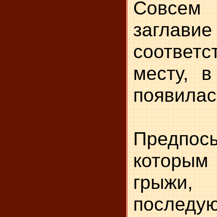
Совсем
загла
соответ
месту, в
появилас
Предпо
которым
грыжи,
последу