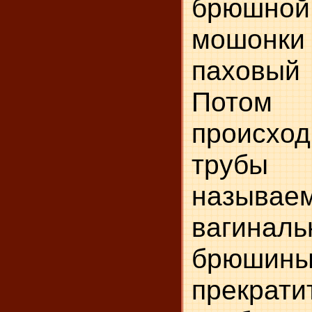
брюшно
мошон
паховый
Потом
происход
труб
называе
вагиналь
брюш
прекрати