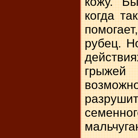
кожу. Бы
когда та
помогает
рубец. Н
действия
грыж
возможно
разруши
семенног
мальчуга