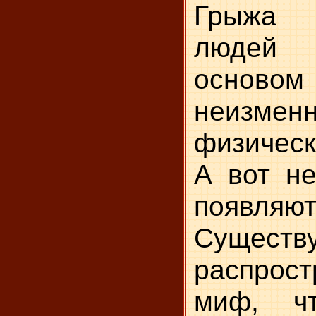
Грыжа 
людей 
осно
неизмен
физическ
А вот не
появляют
Существ
распрос
миф, ч