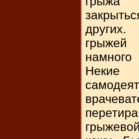
грыж
закрытьс
других
грыжей 
намног
Некие
самодея
врачеват
перети
грыжевой