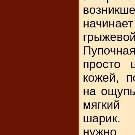
возник
начина
грыжев
Пупоч
просто 
кожей, 
на ощупь
мягкий
шарик.
нужно 