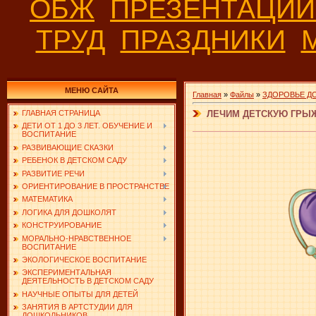
ОБЖ
ПРЕЗЕНТАЦИ
ТРУД
ПРАЗДНИКИ
МЕНЮ САЙТА
Главная
»
Файлы
»
ЗДОРОВЬЕ Д
ЛЕЧИМ ДЕТСКУЮ ГРЫ
ГЛАВНАЯ СТРАНИЦА
ДЕТИ ОТ 1 ДО 3 ЛЕТ. ОБУЧЕНИЕ И
ВОСПИТАНИЕ
РАЗВИВАЮЩИЕ СКАЗКИ
РЕБЕНОК В ДЕТСКОМ САДУ
РАЗВИТИЕ РЕЧИ
ОРИЕНТИРОВАНИЕ В ПРОСТРАНСТВЕ
МАТЕМАТИКА
ЛОГИКА ДЛЯ ДОШКОЛЯТ
КОНСТРУИРОВАНИЕ
МОРАЛЬНО-НРАВСТВЕННОЕ
ВОСПИТАНИЕ
ЭКОЛОГИЧЕСКОЕ ВОСПИТАНИЕ
ЭКСПЕРИМЕНТАЛЬНАЯ
ДЕЯТЕЛЬНОСТЬ В ДЕТСКОМ САДУ
НАУЧНЫЕ ОПЫТЫ ДЛЯ ДЕТЕЙ
ЗАНЯТИЯ В АРТСТУДИИ ДЛЯ
ДОШКОЛЬНИКОВ