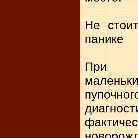
Не стоит
панике
При 
малень
пупочн
диагност
фактичес
новорож