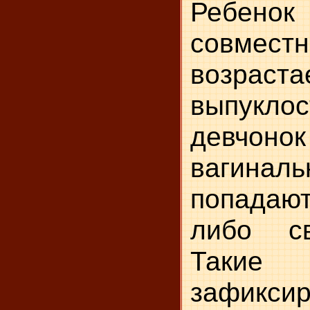
Ребено
совмес
возраста
выпук
девч
вагиналь
попада
либо св
Таки
зафикс