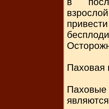
в посл
взрос
привести
бесплоди
Осторожн
Паховая 
Пахов
являют