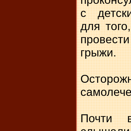
с детск
для того
провест
грыжи.
Осторожн
самолече
Почти 