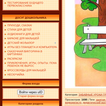
ТЕСТИРОВАНИЕ БУДУЩЕГО
ПЕРВОКЛАССНИКА
ДОСУГ ДОШКОЛЬНИКА
ПРИХОДИ, СКАЗКА!
СТИХИ ДЛЯ ДЕТЕЙ
АУДИОКНИГИ ДЛЯ ДЕТЕЙ
КАРАОКЕ ДЛЯ МАЛЫШЕЙ
ДЕТСКИЙ ФОЛЬКЛОР
ИГРЫ БЕЗ ПЛАНШЕТА И КОМПЬЮТЕРА
СКАЗОЧНАЯ ВИКТОРИНА В
КАРТИНКАХ
РАСКРАСКИ
ПРИКЛЮЧЕНИЯ, ИГРЫ, ОПЫТЫ. ПОКА
РЕБЕНОК НЕ ВЫРОС
КРОССВОРДЫ ДЛЯ МАЛЫШЕЙ
НЕСКУЧАЙКА
Форма входа
Войти через uID
Категория
:
ЗАБАВНЫЕ УРОКИ Г
Старая форма входа
Просмотров
:
1698
|
Теги
:
занятия
видеорегистр
,
дидактический ма
Категории раздела