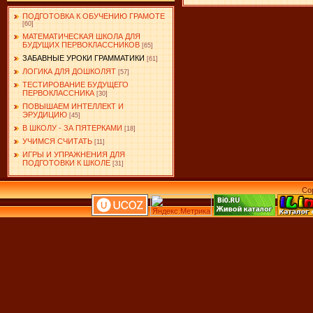
ПОДГОТОВКА К ОБУЧЕНИЮ ГРАМОТЕ
[60]
МАТЕМАТИЧЕСКАЯ ШКОЛА ДЛЯ
БУДУЩИХ ПЕРВОКЛАССНИКОВ
[65]
ЗАБАВНЫЕ УРОКИ ГРАММАТИКИ
[61]
ЛОГИКА ДЛЯ ДОШКОЛЯТ
[57]
ТЕСТИРОВАНИЕ БУДУЩЕГО
ПЕРВОКЛАССНИКА
[30]
ПОВЫШАЕМ ИНТЕЛЛЕКТ И
ЭРУДИЦИЮ
[45]
В ШКОЛУ - ЗА ПЯТЕРКАМИ
[18]
УЧИМСЯ СЧИТАТЬ
[11]
ИГРЫ И УПРАЖНЕНИЯ ДЛЯ
ПОДГОТОВКИ К ШКОЛЕ
[31]
Co