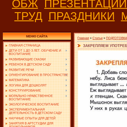
ОБЖ
ПРЕЗЕНТАЦИ
ТРУД
ПРАЗДНИКИ
МЕНЮ САЙТА
Главная
»
Статьи
»
ПОДГОТОВКА
ЗАКРЕПЛЯЕМ УПОТРЕБ
ГЛАВНАЯ СТРАНИЦА
ДЕТИ ОТ 1 ДО 3 ЛЕТ. ОБУЧЕНИЕ И
ВОСПИТАНИЕ
РАЗВИВАЮЩИЕ СКАЗКИ
РЕБЕНОК В ДЕТСКОМ САДУ
РАЗВИТИЕ РЕЧИ
ОРИЕНТИРОВАНИЕ В ПРОСТРАНСТВЕ
МАТЕМАТИКА
ЛОГИКА ДЛЯ ДОШКОЛЯТ
КОНСТРУИРОВАНИЕ
МОРАЛЬНО-НРАВСТВЕННОЕ
ВОСПИТАНИЕ
ЭКОЛОГИЧЕСКОЕ ВОСПИТАНИЕ
ЭКСПЕРИМЕНТАЛЬНАЯ
ДЕЯТЕЛЬНОСТЬ В ДЕТСКОМ САДУ
НАУЧНЫЕ ОПЫТЫ ДЛЯ ДЕТЕЙ
ЗАНЯТИЯ В АРТСТУДИИ ДЛЯ
ДОШКОЛЬНИКОВ