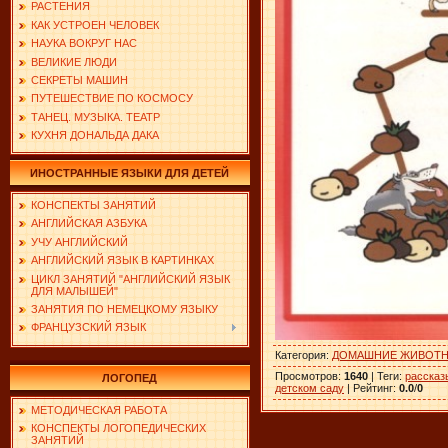
РАСТЕНИЯ
КАК УСТРОЕН ЧЕЛОВЕК
НАУКА ВОКРУГ НАС
ВЕЛИКИЕ ЛЮДИ
СЕКРЕТЫ МАШИН
ПУТЕШЕСТВИЕ ПО КОСМОСУ
ТАНЕЦ. МУЗЫКА. ТЕАТР
КУХНЯ ДОНАЛЬДА ДАКА
ИНОСТРАННЫЕ ЯЗЫКИ ДЛЯ ДЕТЕЙ
КОНСПЕКТЫ ЗАНЯТИЙ
АНГЛИЙСКАЯ АЗБУКА
УЧУ АНГЛИЙСКИЙ
АНГЛИЙСКИЙ ЯЗЫК В КАРТИНКАХ
ЦИКЛ ЗАНЯТИЙ "АНГЛИЙСКИЙ ЯЗЫК
ДЛЯ МАЛЫШЕЙ"
ЗАНЯТИЯ ПО НЕМЕЦКОМУ ЯЗЫКУ
ФРАНЦУЗСКИЙ ЯЗЫК
Категория
:
ДОМАШНИЕ ЖИВОТ
Просмотров
:
1640
|
Теги
:
рассказ
ЛОГОПЕД
детском саду
|
Рейтинг
:
0.0
/
0
МЕТОДИЧЕСКАЯ РАБОТА
КОНСПЕКТЫ ЛОГОПЕДИЧЕСКИХ
ЗАНЯТИЙ