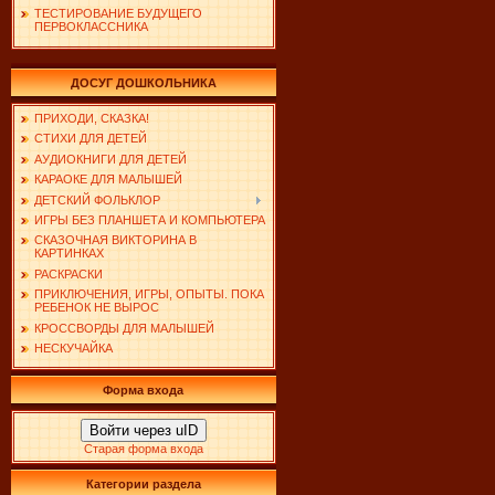
ТЕСТИРОВАНИЕ БУДУЩЕГО
ПЕРВОКЛАССНИКА
ДОСУГ ДОШКОЛЬНИКА
ПРИХОДИ, СКАЗКА!
СТИХИ ДЛЯ ДЕТЕЙ
АУДИОКНИГИ ДЛЯ ДЕТЕЙ
КАРАОКЕ ДЛЯ МАЛЫШЕЙ
ДЕТСКИЙ ФОЛЬКЛОР
ИГРЫ БЕЗ ПЛАНШЕТА И КОМПЬЮТЕРА
СКАЗОЧНАЯ ВИКТОРИНА В
КАРТИНКАХ
РАСКРАСКИ
ПРИКЛЮЧЕНИЯ, ИГРЫ, ОПЫТЫ. ПОКА
РЕБЕНОК НЕ ВЫРОС
КРОССВОРДЫ ДЛЯ МАЛЫШЕЙ
НЕСКУЧАЙКА
Форма входа
Войти через uID
Старая форма входа
Категории раздела