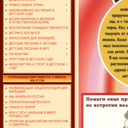
ПРАВОСЛАВАЯ ЭТИКА
ИНКЛЮЗИВНОЕ ОБУЧЕНИЕ В
ДЕТСКОМ САДУ
ДОШКОЛЬНИКАМ О ВЕЛИКОЙ
ОТЕЧЕСТВЕННОЙ ВОЙНЕ
ВОСПИТАНИЕ ГРАЖДАНСТВЕННОСТИ
ДЕТЯМ О КОСМОСЕ
ФИЛОСОФИЯ ДЛЯ МАЛЫШЕЙ
ДЕТСКИЕ ПЕСЕНКИ С НОТАМИ
ДЕТСКИЕ ПЕСЕНКИ В MP3
ПОЧЕМУЧКИ
ПРОГУЛКИ В ДЕТСКОМ САДУ
ФИЗКУЛЬТУРА И СПОРТ В ДЕТСКОМ
САДУ
ОТКРЫВАЕМ МИР ВМЕСТЕ С МИККИ
МАУСОМ
РАЗВИВАЮЩАЯ ЭНЦИКЛОПЕДИЯ ДЛЯ
МАЛЫШЕЙ
МЫ ЖИВЕМ В РОССИИ
УВЛЕКАТЕЛЬНЫЙ КОСМОС
ПЛАНЕТА ЗЕМЛЯ
КЕМ СТАТЬ? МАЛЫШИ В МИРЕ
ПРОФЕССИЙ
РЕБЯТАМ-ДОШКОЛЯТАМ ИНТЕРЕСНО
О ЗВЕРЯТАХ