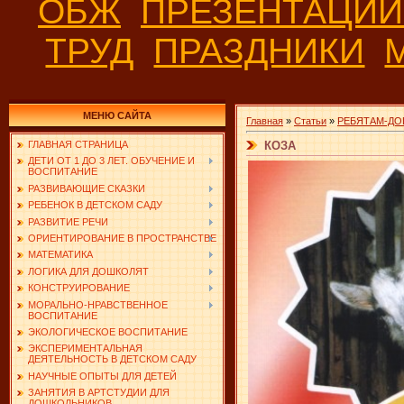
ОБЖ
ПРЕЗЕНТАЦИ
ТРУД
ПРАЗДНИКИ
МЕНЮ САЙТА
Главная
»
Статьи
»
РЕБЯТАМ-ДО
КОЗА
ГЛАВНАЯ СТРАНИЦА
ДЕТИ ОТ 1 ДО 3 ЛЕТ. ОБУЧЕНИЕ И
ВОСПИТАНИЕ
РАЗВИВАЮЩИЕ СКАЗКИ
РЕБЕНОК В ДЕТСКОМ САДУ
РАЗВИТИЕ РЕЧИ
ОРИЕНТИРОВАНИЕ В ПРОСТРАНСТВЕ
МАТЕМАТИКА
ЛОГИКА ДЛЯ ДОШКОЛЯТ
КОНСТРУИРОВАНИЕ
МОРАЛЬНО-НРАВСТВЕННОЕ
ВОСПИТАНИЕ
ЭКОЛОГИЧЕСКОЕ ВОСПИТАНИЕ
ЭКСПЕРИМЕНТАЛЬНАЯ
ДЕЯТЕЛЬНОСТЬ В ДЕТСКОМ САДУ
НАУЧНЫЕ ОПЫТЫ ДЛЯ ДЕТЕЙ
ЗАНЯТИЯ В АРТСТУДИИ ДЛЯ
ДОШКОЛЬНИКОВ