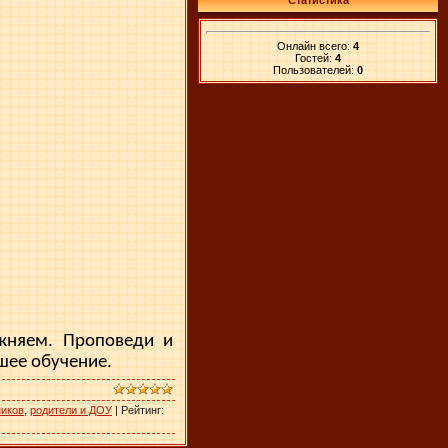
Статистика
Онлайн всего:
4
Гостей:
4
Пользователей:
0
ажняем. Проповеди и
шее обучение.
ников
,
родители и ДОУ
|
Рейтинг
: