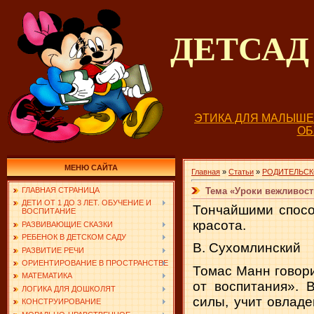
ДЕТСА
ЭТИКА ДЛЯ МАЛЫШ
О
МЕНЮ САЙТА
Главная
»
Статьи
»
РОДИТЕЛЬСК
Тема «Уроки вежливост
ГЛАВНАЯ СТРАНИЦА
ДЕТИ ОТ 1 ДО 3 ЛЕТ. ОБУЧЕНИЕ И
Тончайшими спосо
ВОСПИТАНИЕ
красота.
РАЗВИВАЮЩИЕ СКАЗКИ
РЕБЕНОК В ДЕТСКОМ САДУ
В. Сухомлинский
РАЗВИТИЕ РЕЧИ
ОРИЕНТИРОВАНИЕ В ПРОСТРАНСТВЕ
Томас Манн говори
МАТЕМАТИКА
от воспитания». 
ЛОГИКА ДЛЯ ДОШКОЛЯТ
силы, учит овладе
КОНСТРУИРОВАНИЕ