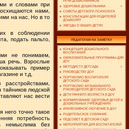
РЕЧИ ДОШКОЛЬНИКОВ
ами и словами при
ЗДОРОВЬЕ ДОШКОЛЬНИКА
восхищаются нами,
СОВЕТЫ ДЕТСКОГО ПСИХОЛОГА
ими на нас. Но в то
КОНСУЛЬТАЦИИ ДЛЯ РОДИТЕЛЕЙ
ДОШКОЛЯТ
ЗВЕЗДЫ О ВАШИХ ДЕТЯХ
их в со­блюдении
та, подать пальто,
ПЕДАГОГАМ НА ЗАМЕТКУ
КОНЦЕПЦИЯ ДОШКОЛЬНОГО
ВОСПИТАНИЯ
ми не по­нимаем,
ОБРАЗОВАТЕЛЬНЫЕ ПРОГРАММЫ ДЛЯ
ша речь. Взрослые
ДОУ
оказывать пример
МЕТОДИСТУ ДЕТСАДА
РУКОВОДСТВУ ДОУ
азине и т.д.
ПОРТФОЛИО ВОСПИТАТЕЛЯ
ДЕТСКОГО САДА
рас­стройствами,
ПОРТФОЛИО МУЗЫКАЛЬНОГО
з тайников людской
РУКОВОДИТЕЛЯ ДЕТСКОГО САДА
ДЕТИ РАННЕГО ВОЗРАСТА В ДОУ
тавляют нас вести
ФОРМИРОВАНИЕ ЗДОРОВЬЯ ДЕТЕЙ В
ДОШКОЛЬНЫХ УЧРЕЖДЕНИЯХ
ИНКЛЮЗИВНОЕ ОБУЧЕНИЕ В ДОУ
я него точно такое
РОДИТЕЛЬСКОЕ СОБРАНИЕ
нняя потребность
ПЕДСОВЕТ В ДЕТСКОМ САДУ
ть немыслима без
МЕРОПРИЯТИЯ ДЛЯ ВОСПИТАТЕЛЕЙ