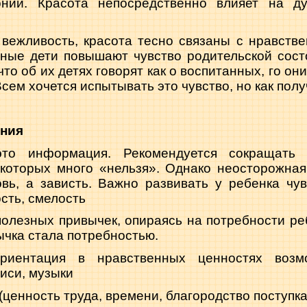
онии. Красота непосредственно влияет на д
вежливость, красота тесно связаны с нрав­ств
ные дети повышают чув­ство родительской сост
то об их детях говорят как о воспитанных, го о
Всем хочется испытывать это чувство, но как полу
ания
о информация. Ре­комендуется сокращать 
 которых много «нельзя». Однако нео­сторожная
вь, а зависть. Важ­но развивать у ребенка чу
ость, смелость
полезных привычек, опираясь на потребности ре
вычка стала потребностью.
риентация в нрав­ственных ценностях во
и­си, музыки
(ценность тру­да, времени, благородство по­ступка