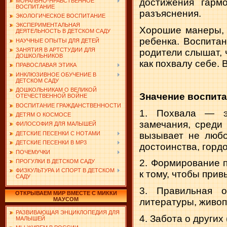
достиже­ния гарм
МОРАЛЬНО-НРАВСТВЕННОЕ
ВОСПИТАНИЕ
разъяснения.
ЭКОЛОГИЧЕСКОЕ ВОСПИТАНИЕ
ЭКСПЕРИМЕНТАЛЬНАЯ
Хорошие манеры, 
ДЕЯТЕЛЬНОСТЬ В ДЕТСКОМ САДУ
ребенка. Воспитан
НАУЧНЫЕ ОПЫТЫ ДЛЯ ДЕТЕЙ
ЗАНЯТИЯ В АРТСТУДИИ ДЛЯ
родители слышат, ч
ДОШКОЛЬНИКОВ
как похвалу себе. 
ПРАВОСЛАВАЯ ЭТИКА
ИНКЛЮЗИВНОЕ ОБУЧЕНИЕ В
ДЕТСКОМ САДУ
ДОШКОЛЬНИКАМ О ВЕЛИКОЙ
Значение воспит
ОТЕЧЕСТВЕННОЙ ВОЙНЕ
ВОСПИТАНИЕ ГРАЖДАНСТВЕННОСТИ
1. Похвала — эт
ДЕТЯМ О КОСМОСЕ
замечания, среди
ФИЛОСОФИЯ ДЛЯ МАЛЫШЕЙ
вы­зывает не любо
ДЕТСКИЕ ПЕСЕНКИ С НОТАМИ
ДЕТСКИЕ ПЕСЕНКИ В MP3
достоинства, гор­д
ПОЧЕМУЧКИ
2. Формирование 
ПРОГУЛКИ В ДЕТСКОМ САДУ
ФИЗКУЛЬТУРА И СПОРТ В ДЕТСКОМ
к тому, что­бы при
САДУ
3. Правильная о
ОТКРЫВАЕМ МИР ВМЕСТЕ С МИККИ
МАУСОМ
литературы, живоп
РАЗВИВАЮЩАЯ ЭНЦИКЛОПЕДИЯ ДЛЯ
4. Забота о других 
МАЛЫШЕЙ