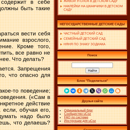
 содержит в себе
ЖИВОЙ УГОЛОК В ДЕТСКОМ САДУ
НАКЛЕЙКИ НА ШКАФЧИКИ В ДЕТСКОМ
должны быть такие
САДУ
НЕГОСУДАРСТВЕННЫЕ ДЕТСКИЕ САДЫ
араться вести себя
ЧАСТНЫЙ ДЕТСКИЙ САД
имание взрослого,
СЕМЕЙНЫЙ ДЕТСКИЙ САД
НЯНЯ ПО ЗНАКУ ЗОДИАКА
ение. Кроме того,
пить, все равно не
Поиск
нее. Что делать?
кается. Запрещения
о, что опасно для
Блок "Поделиться"
акое-то поведение;
поведения. («Сам в
Друзья сайта
онкретное действие
если, обучая его,
Официальный блог
Сообщество uCoz
думать надо было
FAQ по системе
Инструкции для uCoz
аешь, что делаешь?