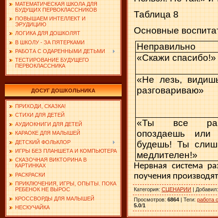
МАТЕМАТИЧЕСКАЯ ШКОЛА ДЛЯ
БУДУЩИХ ПЕРВОКЛАССНИКОВ
Таблица 8
ПОВЫШАЕМ ИНТЕЛЛЕКТ И
ЭРУДИЦИЮ
Основные воспита
ЛОГИКА ДЛЯ ДОШКОЛЯТ
В ШКОЛУ - ЗА ПЯТЕРКАМИ
Неправильно
РАБОТА С ОДАРЕННЫМИ ДЕТЬМИ
«Скажи спасибо!»
ТЕСТИРОВАНИЕ БУДУЩЕГО
ПЕРВОКЛАССНИКА
«Не лезь, видишь
разговариваю»
ДОСУГ ДОШКОЛЬНИКА
ПРИХОДИ, СКАЗКА!
СТИХИ ДЛЯ ДЕТЕЙ
«Ты все ра
АУДИОКНИГИ ДЛЯ ДЕТЕЙ
опоздаешь или 
КАРАОКЕ ДЛЯ МАЛЫШЕЙ
ДЕТСКИЙ ФОЛЬКЛОР
будешь! Ты слиш
ИГРЫ БЕЗ ПЛАНШЕТА И КОМПЬЮТЕРА
медлите­лен!»
СКАЗОЧНАЯ ВИКТОРИНА В
Нервная система ра
КАРТИНКАХ
РАСКРАСКИ
поучения производят
ПРИКЛЮЧЕНИЯ, ИГРЫ, ОПЫТЫ. ПОКА
Категория
:
СЦЕНАРИИ
|
Добавил
РЕБЕНОК НЕ ВЫРОС
КРОССВОРДЫ ДЛЯ МАЛЫШЕЙ
Просмотров
:
6864
|
Теги
:
работа 
5.0
/
1
НЕСКУЧАЙКА