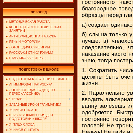
постоянного нак
благородное пове
ЛОГОПЕД
образцы перед глаз
МЕТОДИЧЕСКАЯ РАБОТА
а) создает одинак
КОНСПЕКТЫ ЛОГОПЕДИЧЕСКИХ
ЗАНЯТИЙ
б) слыша только у
АРТИКУЛЯЦИОННАЯ АЗБУКА
лучше; в) «плохо
РЕЧЬ И МОТОРИКА
следовательно, ч
ЛОГОПЕДИЧЕСКИЕ ИГРЫ
РАССКАЖИ СТИХИ РУКАМИ
наказание часто н
ПАЛЬЧИКОВЫЕ ИГРЫ
знаю, тогда постар
1. Сократить числ
ПОДГОТОВКА К ШКОЛЕ
должны быть очен
ПОДГОТОВКА К ОБУЧЕНИЮ ГРАМОТЕ
жизни.
АНИМИРОВАННАЯ АЗБУКА
ЭНЦИКЛОПЕДИЯ БУДУЩЕГО
2. Параллельно ув
ПЕРВОКЛАССНИКА
вводить альтернат
ЧТЕНИЕ
ЗАБАВНЫЕ УРОКИ ГРАММАТИКИ
ванну залезешь ил
УЧИМСЯ ПИСАТЬ
одобряется. Быст
ИГРЫ И УПРАЖНЕНИЯ ДЛЯ
постоянно говор
ПОДГОТОВКИ К ШКОЛЕ
головой! Не тронь
Я ПИШУ СЛОВА
УЧИМСЯ СЧИТАТЬ
Нельзя! Не так!» и т