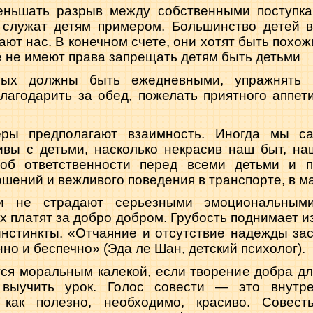
еньшать разрыв между собственными поступк
 служат детям примером. Большин­ство детей 
ют нас. В ко­нечном счете, они хотят быть по­хож
 не имеют права запре­щать детям быть детьми
лых должны быть ежедневными, упражнять 
ла­годарить за обед, пожелать при­ятного аппети
ры предполагают взаимность. Иногда мы са
ивы с детьми, насколько некрасив наш быт, на
 об ответственности перед всеми детьми и п
ений и вежливого поведения в транс­порте, в маг
и не страдают серьезными эмоциональными 
х платят за добро добром. Грубость поднимает и
нстинкты. «От­чаяние и отсутствие надежды зас
нно и беспечно» (Эда ле Шан, детский психолог).
ся моральным калекой, если творение добра дл
 выучить урок. Голос совести — это внутре
, как полезно, необ­ходимо, красиво. Совес