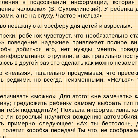
опления в подсознании информации, которая
дение человека» (В. Сухомлинский). У ребенка 
ами, а не на слуху. Частое «нельзя»
ово неважную атмосферу для детей и взрослых;
преки, ребенок чувствует, что необязательно ст
е» поведение надежнее при­влекает полное вн
тобы добиться его, нет нужды менять повед
еинформативно: отругали, а как правильно посту
аюсь в другой раз это сделать как можно незамет
о «нельзя», тщательно продумывая, что пре­се
ь редкими, но всегда неиз­менными. «Нельзя» т
еличивать «можно». Для этого: «не замечать» к
иву; предложить ребенку са­мому выбрать тип 
и тебя под­садить?») Похвала информативна: к
ро ли взрослый научится вождению автомобиля, 
ить примерно следующее: «Ах ты бестолочь, 
, полетит коробка передач! Ты что, не соображ
.д.