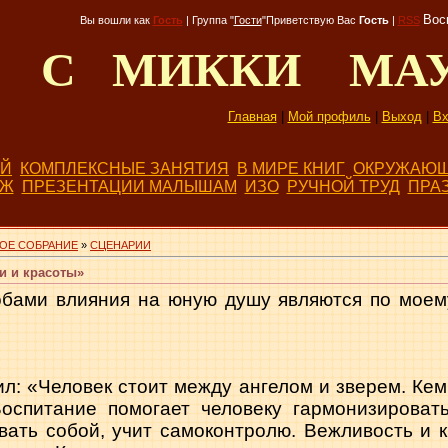
Воск
Вы вошли как
Гость
|
Группа
"
Гости
"
Приветствую Вас
Гость
|
RSS
Д С МИККИ МА
Главная
|
Мой профиль
|
Выход
|
Вх
ЕЙ
КОМПЛЕКСНЫЕ ЗАНЯТИЯ
В МИРЕ КНИГ
ОКРУЖАЮЩ
БЖ
ПРЕЗЕНТАЦИИ МАЛЫШАМ
ИЗО
РУЧНОЙ ТРУД
ПРА
ОЕ СОБРАНИЕ
»
СЦЕНАРИИ
и и красоты»
бами влияния на юную душу являются по моем
л: «Человек стоит между ангелом и зверем. Кем 
Воспитание помогает чело­веку гармонизирова
вать со­бой, учит самоконтролю. Вежливость и