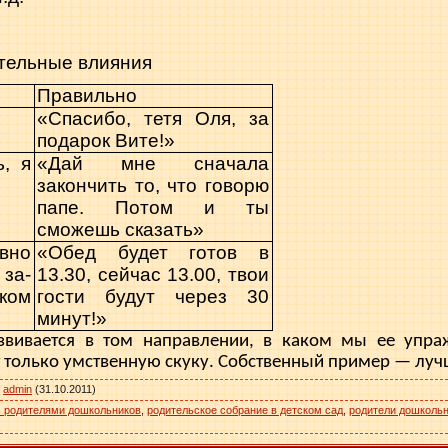
тельные влияния
Правильно
«Спасибо, тетя Оля, за
подарок Вите!»
, я
«Дай мне сначала
закончить то, что го­ворю
папе. Потом и ты
сможешь ска­зать»
вно
«Обед будет готов в
за­
13.30, сейчас 13.00, твои
ком
гости будут через 30
минут!»
звивается в том направлении, в каком мы ее упр
 только умственную скуку. Собственный пример — луч
:
admin
(31.10.2011)
с родителями дошкольников
,
родительское собрание в детском сад
,
родители дошколь