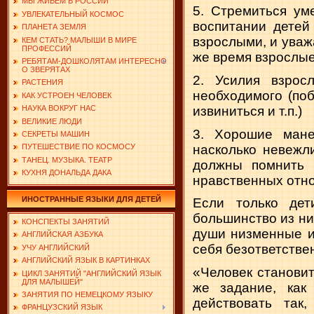
МЫ ЖИВЕМ В РОССИИ
5. Стремиться ум
УВЛЕКАТЕЛЬНЫЙ КОСМОС
воспитании детей
ПЛАНЕТА ЗЕМЛЯ
взрослыми, и уважа
КЕМ СТАТЬ? МАЛЫШИ В МИРЕ
ПРОФЕССИЙ
же время взрослые
РЕБЯТАМ-ДОШКОЛЯТАМ ИНТЕРЕСНО
О ЗВЕРЯТАХ
2. Усилия взрос
РАСТЕНИЯ
необходимого (поб
КАК УСТРОЕН ЧЕЛОВЕК
извиниться и т.п.)
НАУКА ВОКРУГ НАС
ВЕЛИКИЕ ЛЮДИ
3. Хорошие мане
СЕКРЕТЫ МАШИН
насколько невежл
ПУТЕШЕСТВИЕ ПО КОСМОСУ
ТАНЕЦ. МУЗЫКА. ТЕАТР
долж­ны помнить
КУХНЯ ДОНАЛЬДА ДАКА
нравственных отнош
ИНОСТРАННЫЕ ЯЗЫКИ ДЛЯ ДЕТЕЙ
Если только дет
большинство из ни
КОНСПЕКТЫ ЗАНЯТИЙ
души низменные и
АНГЛИЙСКАЯ АЗБУКА
себя безответ­стве
УЧУ АНГЛИЙСКИЙ
АНГЛИЙСКИЙ ЯЗЫК В КАРТИНКАХ
«Человек становит
ЦИКЛ ЗАНЯТИЙ "АНГЛИЙСКИЙ ЯЗЫК
ДЛЯ МАЛЫШЕЙ"
же задание, как
ЗАНЯТИЯ ПО НЕМЕЦКОМУ ЯЗЫКУ
действовать так
ФРАНЦУЗСКИЙ ЯЗЫК