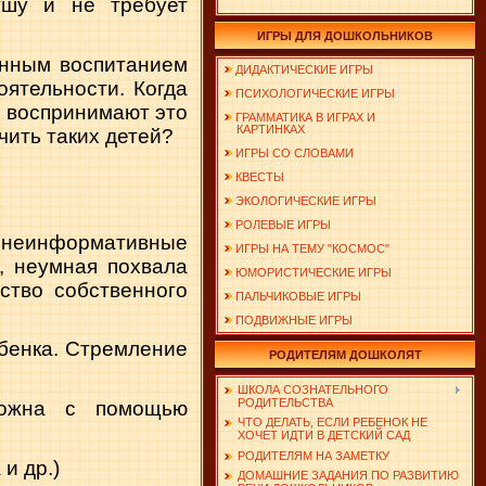
ушу и не требу­ет
ИГРЫ ДЛЯ ДОШКОЛЬНИКОВ
енным воспитанием
ДИДАКТИЧЕСКИЕ ИГРЫ
оятельности. Когда
ПСИХОЛОГИЧЕСКИЕ ИГРЫ
ни воспринимают это
ГРАММАТИКА В ИГРАХ И
КАРТИНКАХ
­чить таких детей?
ИГРЫ СО СЛОВАМИ
КВЕСТЫ
ЭКОЛОГИЧЕСКИЕ ИГРЫ
РОЛЕВЫЕ ИГРЫ
неинфор­мативные
ИГРЫ НА ТЕМУ "КОСМОС"
, неумная похвала
ЮМОРИСТИЧЕСКИЕ ИГРЫ
вство собственного
ПАЛЬЧИКОВЫЕ ИГРЫ
ПОДВИЖНЫЕ ИГРЫ
бенка. Стремление
РОДИТЕЛЯМ ДОШКОЛЯТ
ШКОЛА СОЗНАТЕЛЬНОГО
РОДИТЕЛЬСТВА
зможна с помощью
ЧТО ДЕЛАТЬ, ЕСЛИ РЕБЕНОК НЕ
ХОЧЕТ ИДТИ В ДЕТСКИЙ САД
РОДИТЕЛЯМ НА ЗАМЕТКУ
 и др.)
ДОМАШНИЕ ЗАДАНИЯ ПО РАЗВИТИЮ