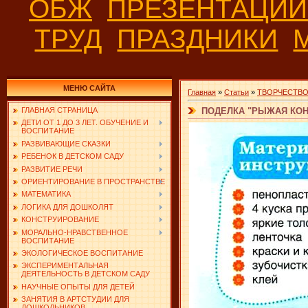
ОБЖ
ПРЕЗЕНТАЦИ
ТРУД
ПРАЗДНИКИ
МЕНЮ САЙТА
Главная
»
Статьи
»
ТВОРЧЕСТВ
ПОДЕЛКА "РЫЖАЯ КО
ГЛАВНАЯ СТРАНИЦА
ДЕТИ ОТ 1 ДО 3 ЛЕТ. ОБУЧЕНИЕ И
ВОСПИТАНИЕ
РАЗВИВАЮЩИЕ СКАЗКИ
РЕБЕНОК В ДЕТСКОМ САДУ
РАЗВИТИЕ РЕЧИ
ОРИЕНТИРОВАНИЕ В ПРОСТРАНСТВЕ
МАТЕМАТИКА
ЛОГИКА ДЛЯ ДОШКОЛЯТ
КОНСТРУИРОВАНИЕ
МОРАЛЬНО-НРАВСТВЕННОЕ
ВОСПИТАНИЕ
ЭКОЛОГИЧЕСКОЕ ВОСПИТАНИЕ
ЭКСПЕРИМЕНТАЛЬНАЯ
ДЕЯТЕЛЬНОСТЬ В ДЕТСКОМ САДУ
НАУЧНЫЕ ОПЫТЫ ДЛЯ ДЕТЕЙ
ЗАНЯТИЯ В АРТСТУДИИ ДЛЯ
ДОШКОЛЬНИКОВ