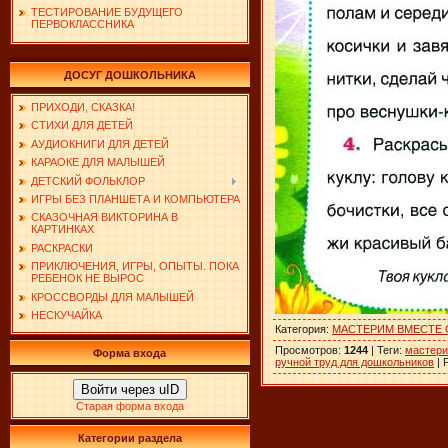
ТЕСТИРОВАНИЕ БУДУЩЕГО
ПЕРВОКЛАССНИКА
ДОСУГ ДОШКОЛЬНИКА
ПРИХОДИ, СКАЗКА!
СТИХИ ДЛЯ ДЕТЕЙ
АУДИОКНИГИ ДЛЯ ДЕТЕЙ
КАРАОКЕ ДЛЯ МАЛЫШЕЙ
ДЕТСКИЙ ФОЛЬКЛОР
ИГРЫ БЕЗ ПЛАНШЕТА И КОМПЬЮТЕРА
СКАЗОЧНАЯ ВИКТОРИНА В
КАРТИНКАХ
РАСКРАСКИ
ПРИКЛЮЧЕНИЯ, ИГРЫ, ОПЫТЫ. ПОКА
РЕБЕНОК НЕ ВЫРОС
КРОССВОРДЫ ДЛЯ МАЛЫШЕЙ
НЕСКУЧАЙКА
Категория
:
МАСТЕРИМ ВМЕСТЕ 
Просмотров
:
1244
|
Теги
:
мастери
Форма входа
ручной труд для дошкольников
|
Войти через uID
Старая форма входа
Категории раздела