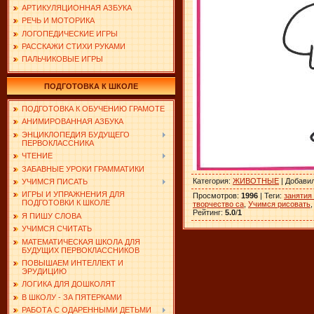
АРТИКУЛЯЦИОННАЯ АЗБУКА
РЕЧЬ И МОТОРИКА
ЛОГОПЕДИЧЕСКИЕ ИГРЫ
РАССКАЖИ СТИХИ РУКАМИ
ПАЛЬЧИКОВЫЕ ИГРЫ
ПОДГОТОВКА К ШКОЛЕ
ПОДГОТОВКА К ОБУЧЕНИЮ ГРАМОТЕ
АНИМИРОВАННАЯ АЗБУКА
ЭНЦИКЛОПЕДИЯ БУДУЩЕГО
ПЕРВОКЛАССНИКА
ЧТЕНИЕ
ЗАБАВНЫЕ УРОКИ ГРАММАТИКИ
Категория
:
ЖИВОТНЫЕ
|
Добави
УЧИМСЯ ПИСАТЬ
ИГРЫ И УПРАЖНЕНИЯ ДЛЯ
Просмотров
:
1996
|
Теги
:
занятия
ПОДГОТОВКИ К ШКОЛЕ
творчество са
,
Учимся рисовать
Рейтинг
:
5.0
/
1
Я ПИШУ СЛОВА
УЧИМСЯ СЧИТАТЬ
МАТЕМАТИЧЕСКАЯ ШКОЛА ДЛЯ
БУДУЩИХ ПЕРВОКЛАССНИКОВ
ПОВЫШАЕМ ИНТЕЛЛЕКТ И
ЭРУДИЦИЮ
ЛОГИКА ДЛЯ ДОШКОЛЯТ
В ШКОЛУ - ЗА ПЯТЕРКАМИ
РАБОТА С ОДАРЕННЫМИ ДЕТЬМИ