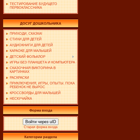
ТЕСТИРОВАНИЕ БУДУЩЕГО
ПЕРВОКЛАССНИКА
ДОСУГ ДОШКОЛЬНИКА
ПРИХОДИ, СКАЗКА!
СТИХИ ДЛЯ ДЕТЕЙ
АУДИОКНИГИ ДЛЯ ДЕТЕЙ
КАРАОКЕ ДЛЯ МАЛЫШЕЙ
ДЕТСКИЙ ФОЛЬКЛОР
ИГРЫ БЕЗ ПЛАНШЕТА И КОМПЬЮТЕРА
СКАЗОЧНАЯ ВИКТОРИНА В
КАРТИНКАХ
РАСКРАСКИ
ПРИКЛЮЧЕНИЯ, ИГРЫ, ОПЫТЫ. ПОКА
РЕБЕНОК НЕ ВЫРОС
КРОССВОРДЫ ДЛЯ МАЛЫШЕЙ
НЕСКУЧАЙКА
Форма входа
Войти через uID
Старая форма входа
Категории раздела