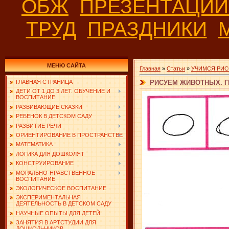
ОБЖ
ПРЕЗЕНТАЦИ
ТРУД
ПРАЗДНИКИ
МЕНЮ САЙТА
Главная
»
Статьи
»
УЧИМСЯ РИС
РИСУЕМ ЖИВОТНЫХ. Г
ГЛАВНАЯ СТРАНИЦА
ДЕТИ ОТ 1 ДО 3 ЛЕТ. ОБУЧЕНИЕ И
ВОСПИТАНИЕ
РАЗВИВАЮЩИЕ СКАЗКИ
РЕБЕНОК В ДЕТСКОМ САДУ
РАЗВИТИЕ РЕЧИ
ОРИЕНТИРОВАНИЕ В ПРОСТРАНСТВЕ
МАТЕМАТИКА
ЛОГИКА ДЛЯ ДОШКОЛЯТ
КОНСТРУИРОВАНИЕ
МОРАЛЬНО-НРАВСТВЕННОЕ
ВОСПИТАНИЕ
ЭКОЛОГИЧЕСКОЕ ВОСПИТАНИЕ
ЭКСПЕРИМЕНТАЛЬНАЯ
ДЕЯТЕЛЬНОСТЬ В ДЕТСКОМ САДУ
НАУЧНЫЕ ОПЫТЫ ДЛЯ ДЕТЕЙ
ЗАНЯТИЯ В АРТСТУДИИ ДЛЯ
ДОШКОЛЬНИКОВ