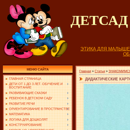
ДЕТСА
ЭТИКА ДЛЯ МАЛЫШ
О
МЕНЮ САЙТА
Главная
»
Статьи
»
ЗНАКОМИМС
ДИДАКТИЧЕСКИЕ КАРТ
ГЛАВНАЯ СТРАНИЦА
ДЕТИ ОТ 1 ДО 3 ЛЕТ. ОБУЧЕНИЕ И
ВОСПИТАНИЕ
РАЗВИВАЮЩИЕ СКАЗКИ
РЕБЕНОК В ДЕТСКОМ САДУ
РАЗВИТИЕ РЕЧИ
ОРИЕНТИРОВАНИЕ В ПРОСТРАНСТВЕ
МАТЕМАТИКА
ЛОГИКА ДЛЯ ДОШКОЛЯТ
КОНСТРУИРОВАНИЕ