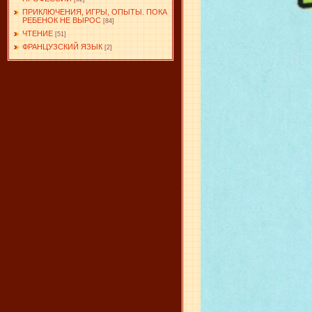
ПРИКЛЮЧЕНИЯ, ИГРЫ, ОПЫТЫ. ПОКА
РЕБЕНОК НЕ ВЫРОС
[84]
ЧТЕНИЕ
[51]
ФРАНЦУЗСКИЙ ЯЗЫК
[2]