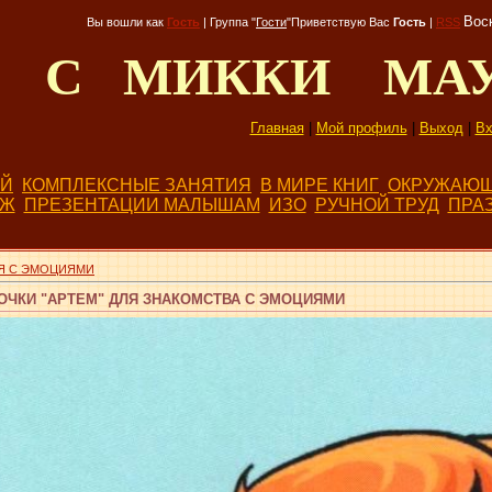
Воск
Вы вошли как
Гость
|
Группа
"
Гости
"
Приветствую Вас
Гость
|
RSS
Д С МИККИ МА
Главная
|
Мой профиль
|
Выход
|
Вх
ЕЙ
КОМПЛЕКСНЫЕ ЗАНЯТИЯ
В МИРЕ КНИГ
ОКРУЖАЮЩ
БЖ
ПРЕЗЕНТАЦИИ МАЛЫШАМ
ИЗО
РУЧНОЙ ТРУД
ПРА
Я С ЭМОЦИЯМИ
ОЧКИ "АРТЕМ" ДЛЯ ЗНАКОМСТВА С ЭМОЦИЯМИ