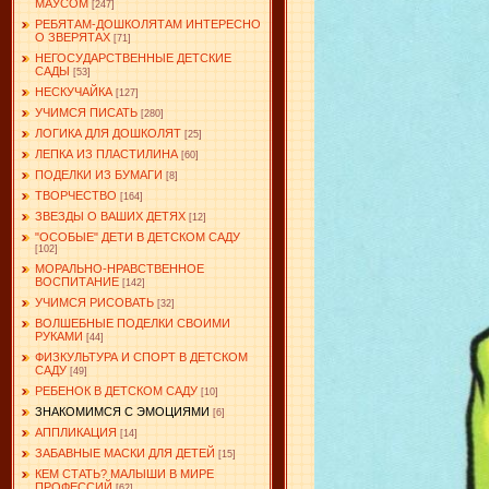
МАУСОМ
[247]
РЕБЯТАМ-ДОШКОЛЯТАМ ИНТЕРЕСНО
О ЗВЕРЯТАХ
[71]
НЕГОСУДАРСТВЕННЫЕ ДЕТСКИЕ
САДЫ
[53]
НЕСКУЧАЙКА
[127]
УЧИМСЯ ПИСАТЬ
[280]
ЛОГИКА ДЛЯ ДОШКОЛЯТ
[25]
ЛЕПКА ИЗ ПЛАСТИЛИНА
[60]
ПОДЕЛКИ ИЗ БУМАГИ
[8]
ТВОРЧЕСТВО
[164]
ЗВЕЗДЫ О ВАШИХ ДЕТЯХ
[12]
"ОСОБЫЕ" ДЕТИ В ДЕТСКОМ САДУ
[102]
МОРАЛЬНО-НРАВСТВЕННОЕ
ВОСПИТАНИЕ
[142]
УЧИМСЯ РИСОВАТЬ
[32]
ВОЛШЕБНЫЕ ПОДЕЛКИ СВОИМИ
РУКАМИ
[44]
ФИЗКУЛЬТУРА И СПОРТ В ДЕТСКОМ
САДУ
[49]
РЕБЕНОК В ДЕТСКОМ САДУ
[10]
ЗНАКОМИМСЯ С ЭМОЦИЯМИ
[6]
АППЛИКАЦИЯ
[14]
ЗАБАВНЫЕ МАСКИ ДЛЯ ДЕТЕЙ
[15]
КЕМ СТАТЬ? МАЛЫШИ В МИРЕ
ПРОФЕССИЙ
[62]