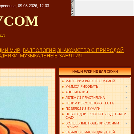
ресенье, 09.08.2026, 12:03
УСОМ
од
ИЙ МИР
ВАЛЕОЛОГИЯ
ЗНАКОМСТВО С ПРИРОДОЙ
ЗДНИКИ
МУЗЫКАЛЬНЫЕ ЗАНЯТИЯ
НАШИ РУКИ НЕ ДЛЯ СКУКИ
МАСТЕРИМ ВМЕСТЕ С МАМОЙ
УЧИМСЯ РИСОВАТЬ
АППЛИКАЦИЯ
ЛЕПКА ИЗ ПЛАСТИЛИНА
ЛЕПИМ ИЗ СОЛЕНОГО ТЕСТА
ПОДЕЛКИ ИЗ БУМАГИ
НОВОГОДНИЕ ХЛОПОТЫ В ДЕТСКОМ
САДУ
ВОЛШЕБНЫЕ ПОДЕЛКИ СВОИМИ
РУКАМИ
ЗАБАВНЫЕ МАСКИ ДЛЯ ДЕТЕЙ