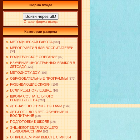
Форма входа
Войти через uID
Старая форма входа
Категории раздела
МЕТОДИЧЕСКАЯ РАБОТА
[562]
МЕРОПРИЯТИЯ ДЛЯ ВОСПИТАТЕЛЕЙ
[58]
РОДИТЕЛЬСКОЕ СОБРАНИЕ
[67]
ИЗУЧЕНИЕ ИНОСТРАННЫХ ЯЗЫКОВ В
ДЕТСАДУ
[120]
МЕТОДИСТУ ДОУ
[405]
ОБРАЗОВАТЕЛЬНЫЕ ПРОГРАММЫ
[379]
РАЗВИВАЮЩИЕ СКАЗКИ
[107]
ЕСЛИ РЕБЕНОК ЛЕВША...
[10]
ШКОЛА СОЗНАТЕЛЬНОГО
РОДИТЕЛЬСТВА
[210]
ДЕТСКИЕ ПЕСЕНКИ С НОТАМИ
[196]
ДЕТИ ОТ 1 ДО 3 ЛЕТ. ОБУЧЕНИЕ И
ВОСПИТАНИЕ
[138]
ПОДГОТОВКА К ШКОЛЕ
[378]
ЭНЦИКЛОПЕДИЯ БУДУЩЕГО
ПЕРВОКЛАССНИКА
[60]
ОТКРЫВАЕМ МИР ВМЕСТЕ С МИККИ