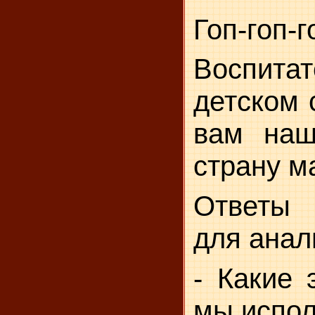
Гоп-гоп-г
Воспита
детском 
вам наш
страну м
Ответы 
для анал
- Какие 
мы испо