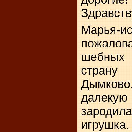
Здравств
Марья-и
пожалова
шебных 
страну
Дымково.
далек
зародил
игрушка.