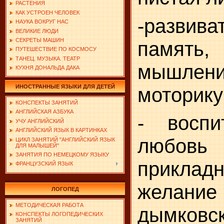
РАСТЕНИЯ
КАК УСТРОЕН ЧЕЛОВЕК
-разви
НАУКА ВОКРУГ НАС
ВЕЛИКИЕ ЛЮДИ
СЕКРЕТЫ МАШИН
памят
ПУТЕШЕСТВИЕ ПО КОСМОСУ
ТАНЕЦ. МУЗЫКА. ТЕАТР
мышле
КУХНЯ ДОНАЛЬДА ДАКА
ИНОСТРАННЫЕ ЯЗЫКИ ДЛЯ ДЕТЕЙ
моторику
КОНСПЕКТЫ ЗАНЯТИЙ
АНГЛИЙСКАЯ АЗБУКА
- воспи
УЧУ АНГЛИЙСКИЙ
АНГЛИЙСКИЙ ЯЗЫК В КАРТИНКАХ
любов
ЦИКЛ ЗАНЯТИЙ "АНГЛИЙСКИЙ ЯЗЫК
ДЛЯ МАЛЫШЕЙ"
ЗАНЯТИЯ ПО НЕМЕЦКОМУ ЯЗЫКУ
приклад
ФРАНЦУЗСКИЙ ЯЗЫК
желание 
ЛОГОПЕД
МЕТОДИЧЕСКАЯ РАБОТА
дымковск
КОНСПЕКТЫ ЛОГОПЕДИЧЕСКИХ
ЗАНЯТИЙ