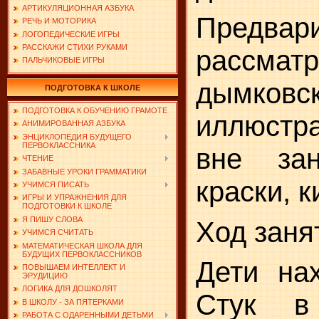
АРТИКУЛЯЦИОННАЯ АЗБУКА
Предвар
РЕЧЬ И МОТОРИКА
ЛОГОПЕДИЧЕСКИЕ ИГРЫ
РАССКАЖИ СТИХИ РУКАМИ
рассмат
ПАЛЬЧИКОВЫЕ ИГРЫ
дымков
ПОДГОТОВКА К ШКОЛЕ
ПОДГОТОВКА К ОБУЧЕНИЮ ГРАМОТЕ
иллюстр
АНИМИРОВАННАЯ АЗБУКА
ЭНЦИКЛОПЕДИЯ БУДУЩЕГО
ПЕРВОКЛАССНИКА
вне зан
ЧТЕНИЕ
ЗАБАВНЫЕ УРОКИ ГРАММАТИКИ
краски, к
УЧИМСЯ ПИСАТЬ
ИГРЫ И УПРАЖНЕНИЯ ДЛЯ
ПОДГОТОВКИ К ШКОЛЕ
Я ПИШУ СЛОВА
Ход заня
УЧИМСЯ СЧИТАТЬ
МАТЕМАТИЧЕСКАЯ ШКОЛА ДЛЯ
БУДУЩИХ ПЕРВОКЛАССНИКОВ
Дети нах
ПОВЫШАЕМ ИНТЕЛЛЕКТ И
ЭРУДИЦИЮ
ЛОГИКА ДЛЯ ДОШКОЛЯТ
Стук в
В ШКОЛУ - ЗА ПЯТЕРКАМИ
РАБОТА С ОДАРЕННЫМИ ДЕТЬМИ