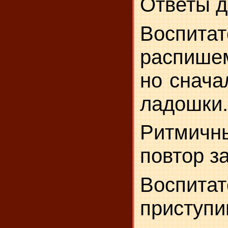
Ответы д
Воспит
распише
но сна­ч
ладошки.
Ритмич
повтор з
Воспита
приступи