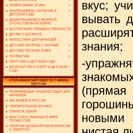
вкус; уч
ПРАВОСЛАВАЯ ЭТИКА
ИНКЛЮЗИВНОЕ ОБУЧЕНИЕ В
ДЕТСКОМ САДУ
вывать д
ДОШКОЛЬНИКАМ О ВЕЛИКОЙ
ОТЕЧЕСТВЕННОЙ ВОЙНЕ
расширя
ВОСПИТАНИЕ ГРАЖДАНСТВЕННОСТИ
ДЕТЯМ О КОСМОСЕ
ФИЛОСОФИЯ ДЛЯ МАЛЫШЕЙ
знания;
ДЕТСКИЕ ПЕСЕНКИ С НОТАМИ
ДЕТСКИЕ ПЕСЕНКИ В MP3
ПОЧЕМУЧКИ
-упражн
ПРОГУЛКИ В ДЕТСКОМ САДУ
ФИЗКУЛЬТУРА И СПОРТ В ДЕТСКОМ
САДУ
знаком
ОТКРЫВАЕМ МИР ВМЕСТЕ С МИККИ
МАУСОМ
(прямая
РАЗВИВАЮЩАЯ ЭНЦИКЛОПЕДИЯ ДЛЯ
МАЛЫШЕЙ
горошины
МЫ ЖИВЕМ В РОССИИ
УВЛЕКАТЕЛЬНЫЙ КОСМОС
ПЛАНЕТА ЗЕМЛЯ
новыми 
КЕМ СТАТЬ? МАЛЫШИ В МИРЕ
ПРОФЕССИЙ
РЕБЯТАМ-ДОШКОЛЯТАМ ИНТЕРЕСНО
нистая ли
О ЗВЕРЯТАХ