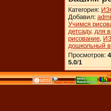
Категория
:
ИЗ
Добавил
:
adm
Учимся рисов
детсаду
,
для 
рисование
,
ИЗ
дошкольный в
Просмотров
:
4
5.0
/
1
Co