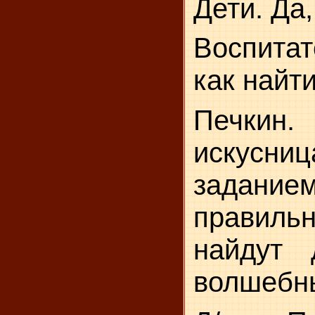
Дети. Да,
Воспита
как найт
Печкин.
искусниц
зада­ние
правильн
найдут 
волшебны