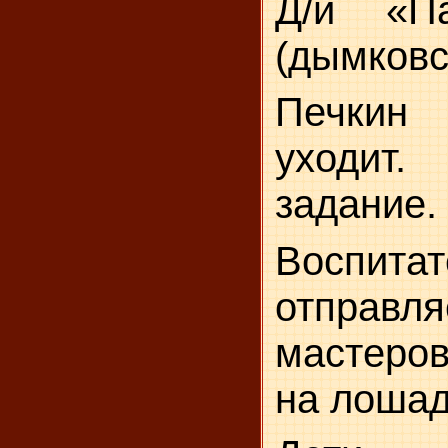
Д/и «Па
(дымковс
Печкин
уходит.
задание.
Воспита
отправл
мастеров
на лошад