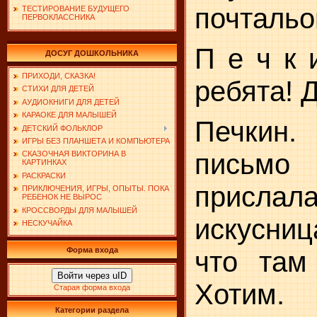
почтальо
ТЕСТИРОВАНИЕ БУДУЩЕГО
ПЕРВОКЛАССНИКА
П е ч к 
ДОСУГ ДОШКОЛЬНИКА
ПРИХОДИ, СКАЗКА!
ребята! 
СТИХИ ДЛЯ ДЕТЕЙ
АУДИОКНИГИ ДЛЯ ДЕТЕЙ
КАРАОКЕ ДЛЯ МАЛЫШЕЙ
Печкин
ДЕТСКИЙ ФОЛЬКЛОР
ИГРЫ БЕЗ ПЛАНШЕТА И КОМПЬЮТЕРА
письмо
СКАЗОЧНАЯ ВИКТОРИНА В
КАРТИНКАХ
РАСКРАСКИ
присла
ПРИКЛЮЧЕНИЯ, ИГРЫ, ОПЫТЫ. ПОКА
РЕБЕНОК НЕ ВЫРОС
КРОССВОРДЫ ДЛЯ МАЛЫШЕЙ
искусниц
НЕСКУЧАЙКА
Форма входа
что там
Войти через uID
Хотим.
Старая форма входа
Категории раздела