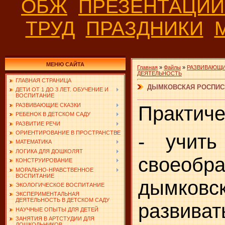
ОБЖ
ПРЕЗЕНТАЦИ
ТРУД
ПРАЗДНИКИ
МЕНЮ САЙТА
Главная
»
Файлы
»
РАЗВИВАЮЩИ
ДЕЯТЕЛЬНОСТЬ
ГЛАВНАЯ СТРАНИЦА
ДЫМКОВСКАЯ РОСПИС
ДЕТИ ОТ 1 ДО 3 ЛЕТ. ОБУЧЕНИЕ И
ВОСПИТАНИЕ
РАЗВИВАЮЩИЕ СКАЗКИ
Практиче
РЕБЕНОК В ДЕТСКОМ САДУ
РАЗВИТИЕ РЕЧИ
ОРИЕНТИРОВАНИЕ В ПРОСТРАНСТВЕ
- учить
МАТЕМАТИКА
ЛОГИКА ДЛЯ ДОШКОЛЯТ
своеобр
КОНСТРУИРОВАНИЕ
МОРАЛЬНО-НРАВСТВЕННОЕ
ВОСПИТАНИЕ
дымков
ЭКОЛОГИЧЕСКОЕ ВОСПИТАНИЕ
ЭКСПЕРИМЕНТАЛЬНАЯ
ДЕЯТЕЛЬНОСТЬ В ДЕТСКОМ САДУ
развиват
НАУЧНЫЕ ОПЫТЫ ДЛЯ ДЕТЕЙ
ЗАНЯТИЯ В АРТСТУДИИ ДЛЯ
ДОШКОЛЬНИКОВ