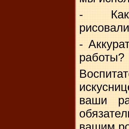
- Как
рисовали
- Аккура
работы?
Воспит
искусни
ваши ра
обязат
вашим р