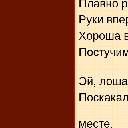
Плавно р
Руки впе
Хороша в
Постуч
Эй, лоша
Поскак
месте.