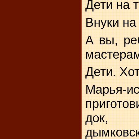
Дети на 
Внуки на
А вы, ре
мастера
Дети. Хо
Марья-и
приготов
док, 
дымковск