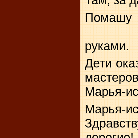
Там, за 
Помашу
руками.
Дети ока
мастеро
Марья-ис
Марья-ис
Здравс
доро