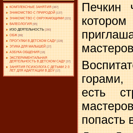
Печкин 
КОМПЛЕКСНЫЕ ЗАНЯТИЯ
[387]
ЗНАКОМСТВО С ПРИРОДОЙ
[137]
котором
ЗНАКОМСТВО С ОКРУЖАЮЩИМИ
[221]
ВАЛЕОЛОГИЯ
[95]
ИЗО ДЕЯТЕЛЬНОСТЬ
при­глаш
[280]
ОБЖ
[89]
ПРОГУЛКИ В ДЕТСКОМ САДУ
[228]
мастеров
ЭТИКА ДЛЯ МАЛЫШЕЙ
[27]
АЗБУКА ОБЩЕНИЯ
[16]
ЭКСПЕРИМЕНТАЛЬНАЯ
Воспитат
ДЕЯТЕЛЬНОСТЬ В ДЕТСКОМ САДУ
[37]
ЗАНЯТИЯ ПСИХОЛОГА С ДЕТЬМИ 2-3
ЛЕТ ДЛЯ АДАПТАЦИИ В ДОУ
[17]
горами,
есть ст
мастеров
попасть 