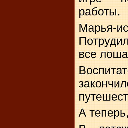
работы.
Марья-ис
Потрудил
все ло­ш
Воспит
закон
путешест
А теперь