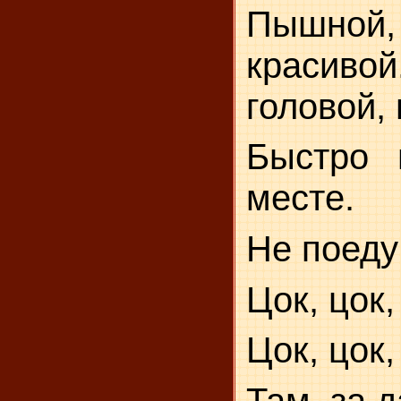
Пышно
красивой
головой,
Быстро 
месте.
Не поеду 
Цок, цок,
Цок, цок,