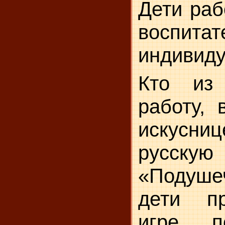
Дети раб
воспит
инди­вид
Кто из 
работу, 
искусн
русскую
«Подуше
де­ти п
игре п