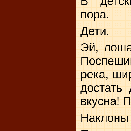
В детск
пора.
Дети.
Эй, лоша
Поспешим
река, ши
достать 
вкусна! П
Наклоны 