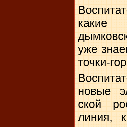
Воспита
каки
дымковс
уже знае
точки-го
Воспитат
новые э
ской ро
линия, к