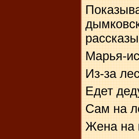
Показ
дымков
рассказы
Марья-ис
Из-за лес
Едет дед
Сам на л
Жена на 