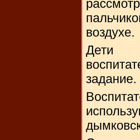
рассмот
пальчик
воздухе.
Дети
воспита
задание.
Воспитат
использу
дымковск