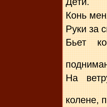
Дети.
Конь мен
Руки за 
Бьет ко
подниман
На ветр
колене, 