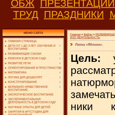
ОБЖ
ПРЕЗЕНТАЦИ
ТРУД
ПРАЗДНИКИ
МЕНЮ САЙТА
Главная
»
Файлы
»
РАЗВИВАЮЩИ
ИЗО ДЕЯТЕЛЬНОСТЬ
ГЛАВНАЯ СТРАНИЦА
Лепка «Яблоки».
ДЕТИ ОТ 1 ДО 3 ЛЕТ. ОБУЧЕНИЕ И
ВОСПИТАНИЕ
РАЗВИВАЮЩИЕ СКАЗКИ
Цель:
РЕБЕНОК В ДЕТСКОМ САДУ
РАЗВИТИЕ РЕЧИ
рассмат
ОРИЕНТИРОВАНИЕ В ПРОСТРАНСТВЕ
МАТЕМАТИКА
ЛОГИКА ДЛЯ ДОШКОЛЯТ
натюрмо
КОНСТРУИРОВАНИЕ
МОРАЛЬНО-НРАВСТВЕННОЕ
ВОСПИТАНИЕ
замечать
ЭКОЛОГИЧЕСКОЕ ВОСПИТАНИЕ
ЭКСПЕРИМЕНТАЛЬНАЯ
ники к
ДЕЯТЕЛЬНОСТЬ В ДЕТСКОМ САДУ
НАУЧНЫЕ ОПЫТЫ ДЛЯ ДЕТЕЙ
ЗАНЯТИЯ В АРТСТУДИИ ДЛЯ
ДОШКОЛЬНИКОВ