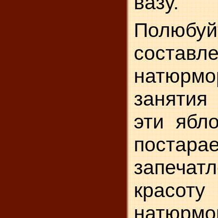
вазу.
Полюбуй
составл
натюрмо
заняти
эти ябло
постара
запеч
кра
натюрмор