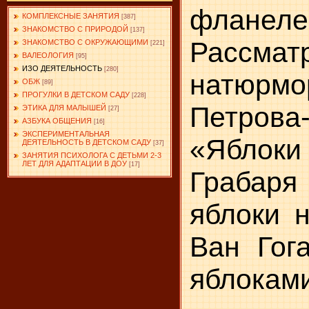
фланеле
КОМПЛЕКСНЫЕ ЗАНЯТИЯ
[387]
ЗНАКОМСТВО С ПРИРОДОЙ
[137]
Рассмат
ЗНАКОМСТВО С ОКРУЖАЮЩИМИ
[221]
ВАЛЕОЛОГИЯ
[95]
ИЗО ДЕЯТЕЛЬНОСТЬ
[280]
натюр
ОБЖ
[89]
ПРОГУЛКИ В ДЕТСКОМ САДУ
[228]
Петрова
ЭТИКА ДЛЯ МАЛЫШЕЙ
[27]
АЗБУКА ОБЩЕНИЯ
[16]
ЭКСПЕРИМЕНТАЛЬНАЯ
«Яблоки 
ДЕЯТЕЛЬНОСТЬ В ДЕТСКОМ САДУ
[37]
ЗАНЯТИЯ ПСИХОЛОГА С ДЕТЬМИ 2-3
ЛЕТ ДЛЯ АДАПТАЦИИ В ДОУ
[17]
Грабар
яблоки н
Ван Гог
ябло­кам