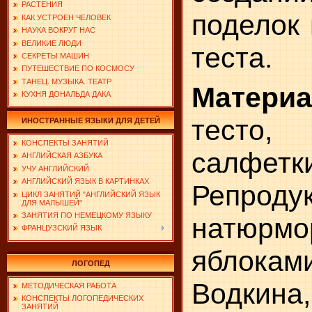
РАСТЕНИЯ
поделок 
КАК УСТРОЕН ЧЕЛОВЕК
НАУКА ВОКРУГ НАС
ВЕЛИКИЕ ЛЮДИ
теста.
СЕКРЕТЫ МАШИН
ПУТЕШЕСТВИЕ ПО КОСМОСУ
ТАНЕЦ. МУЗЫКА. ТЕАТР
Материа
КУХНЯ ДОНАЛЬДА ДАКА
тесто
ИНОСТРАННЫЕ ЯЗЫКИ ДЛЯ ДЕТЕЙ
КОНСПЕКТЫ ЗАНЯТИЙ
салфетк
АНГЛИЙСКАЯ АЗБУКА
УЧУ АНГЛИЙСКИЙ
АНГЛИЙСКИЙ ЯЗЫК В КАРТИНКАХ
Репроду
ЦИКЛ ЗАНЯТИЙ "АНГЛИЙСКИЙ ЯЗЫК
ДЛЯ МАЛЫШЕЙ"
ЗАНЯТИЯ ПО НЕМЕЦКОМУ ЯЗЫКУ
натюр
ФРАНЦУЗСКИЙ ЯЗЫК
яблоками
ЛОГОПЕД
Водкина
МЕТОДИЧЕСКАЯ РАБОТА
КОНСПЕКТЫ ЛОГОПЕДИЧЕСКИХ
ЗАНЯТИЙ