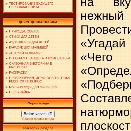
на вку
ТЕСТИРОВАНИЕ БУДУЩЕГО
ПЕРВОКЛАССНИКА
нежны
ДОСУГ ДОШКОЛЬНИКА
Прове
ПРИХОДИ, СКАЗКА!
СТИХИ ДЛЯ ДЕТЕЙ
«Угадай
АУДИОКНИГИ ДЛЯ ДЕТЕЙ
КАРАОКЕ ДЛЯ МАЛЫШЕЙ
«Чего 
ДЕТСКИЙ ФОЛЬКЛОР
ИГРЫ БЕЗ ПЛАНШЕТА И КОМПЬЮТЕРА
СКАЗОЧНАЯ ВИКТОРИНА В
«Определ
КАРТИНКАХ
РАСКРАСКИ
ПРИКЛЮЧЕНИЯ, ИГРЫ, ОПЫТЫ. ПОКА
«Подбе
РЕБЕНОК НЕ ВЫРОС
КРОССВОРДЫ ДЛЯ МАЛЫШЕЙ
НЕСКУЧАЙКА
Составл
Форма входа
натюр
Войти через uID
Старая форма входа
плоскост
Категории раздела