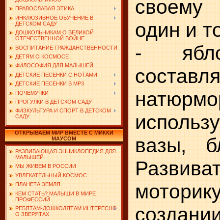
своему
ПРАВОСЛАВАЯ ЭТИКА
ИНКЛЮЗИВНОЕ ОБУЧЕНИЕ В
один и т
ДЕТСКОМ САДУ
ДОШКОЛЬНИКАМ О ВЕЛИКОЙ
ОТЕЧЕСТВЕННОЙ ВОЙНЕ
- ябло
ВОСПИТАНИЕ ГРАЖДАНСТВЕННОСТИ
ДЕТЯМ О КОСМОСЕ
ФИЛОСОФИЯ ДЛЯ МАЛЫШЕЙ
составля
ДЕТСКИЕ ПЕСЕНКИ С НОТАМИ
ДЕТСКИЕ ПЕСЕНКИ В MP3
натюрмо
ПОЧЕМУЧКИ
ПРОГУЛКИ В ДЕТСКОМ САДУ
ФИЗКУЛЬТУРА И СПОРТ В ДЕТСКОМ
исполь
САДУ
ОТКРЫВАЕМ МИР ВМЕСТЕ С МИККИ
вазы, б
МАУСОМ
РАЗВИВАЮЩАЯ ЭНЦИКЛОПЕДИЯ ДЛЯ
МАЛЫШЕЙ
Развив
МЫ ЖИВЕМ В РОССИИ
УВЛЕКАТЕЛЬНЫЙ КОСМОС
мотори
ПЛАНЕТА ЗЕМЛЯ
КЕМ СТАТЬ? МАЛЫШИ В МИРЕ
ПРОФЕССИЙ
создан
РЕБЯТАМ-ДОШКОЛЯТАМ ИНТЕРЕСНО
О ЗВЕРЯТАХ