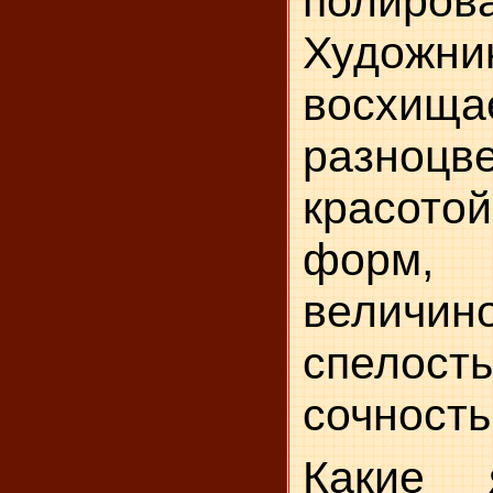
полиров
Художни
восхи
разноцве
красот
форм
велич
спелость
сочность
Какие 