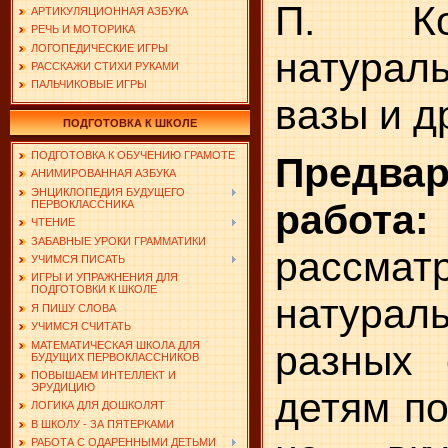
П. Кон
АРТИКУЛЯЦИОННАЯ АЗБУКА
РЕЧЬ И МОТОРИКА
ЛОГОПЕДИЧЕСКИЕ ИГРЫ
натураль
РАССКАЖИ СТИХИ РУКАМИ
ПАЛЬЧИКОВЫЕ ИГРЫ
вазы и д
ПОДГОТОВКА К ШКОЛЕ
ПОДГОТОВКА К ОБУЧЕНИЮ ГРАМОТЕ
Предвар
АНИМИРОВАННАЯ АЗБУКА
ЭНЦИКЛОПЕДИЯ БУДУЩЕГО
работа:
ПЕРВОКЛАССНИКА
ЧТЕНИЕ
ЗАБАВНЫЕ УРОКИ ГРАММАТИКИ
рассмат
УЧИМСЯ ПИСАТЬ
ИГРЫ И УПРАЖНЕНИЯ ДЛЯ
ПОДГОТОВКИ К ШКОЛЕ
натура
Я ПИШУ СЛОВА
УЧИМСЯ СЧИТАТЬ
раз­ных 
МАТЕМАТИЧЕСКАЯ ШКОЛА ДЛЯ
БУДУЩИХ ПЕРВОКЛАССНИКОВ
ПОВЫШАЕМ ИНТЕЛЛЕКТ И
ЭРУДИЦИЮ
детям по
ЛОГИКА ДЛЯ ДОШКОЛЯТ
В ШКОЛУ - ЗА ПЯТЕРКАМИ
РАБОТА С ОДАРЕННЫМИ ДЕТЬМИ