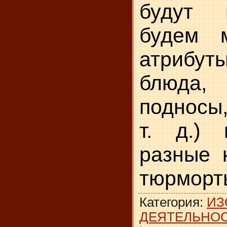
будут 
будем 
атрибу
блюда,
подносы
т. д.) 
разные 
тюрморт
Категория
:
ИЗ
ДЕЯТЕЛЬНО