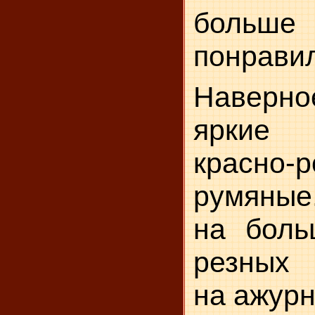
боль
понрави
Наверн
яркие 
красно-р
румяные
на боль
резных 
на ажурн