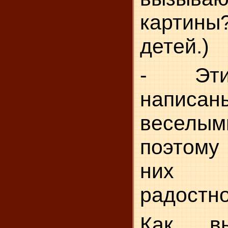
картин
детей.)
- Эти
написа
веселым
поэтому 
них 
радостно
Как вы