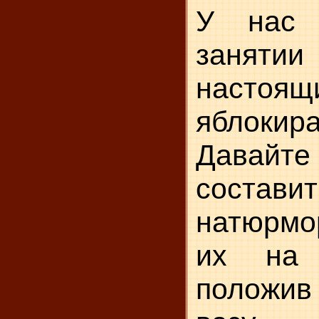
У нас 
заня
настоящ
яблокира
Да­вайт
состав
натюрмо
их на 
положив