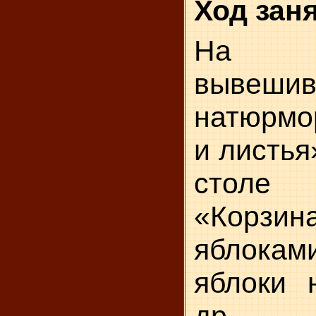
Ход зан
На 
вывешив
натюрмо
и листья
столе 
«Кор
яблокам
яблоки 