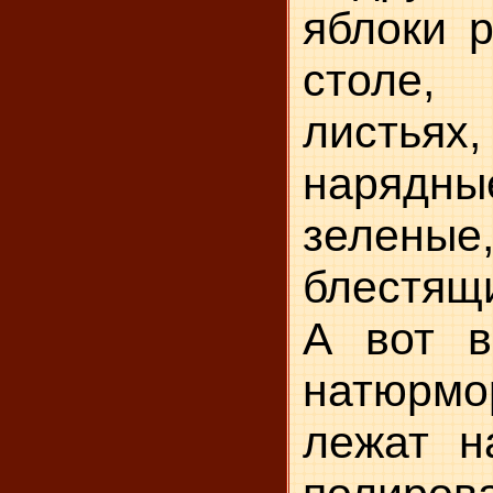
яблоки 
столе,
лист
нарядн
зеле
блестящ
А вот 
натюрм
лежат н