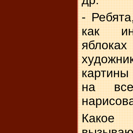
др.
- Ребята
как ин
яблоках
худож
картины
на все
нарисова
Какое 
вызываю