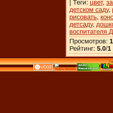
|
Теги
:
цвет
,
з
детском саду
,
рисовать
,
кон
детсаду
,
дошк
воспитателя 
Просмотров
:
1
Рейтинг
:
5.0
/
1
Co