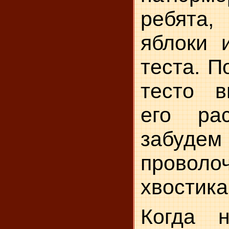
ребята
яблоки 
теста. П
тесто в
его ра
забуде
провол
хвос­тика
Когда 