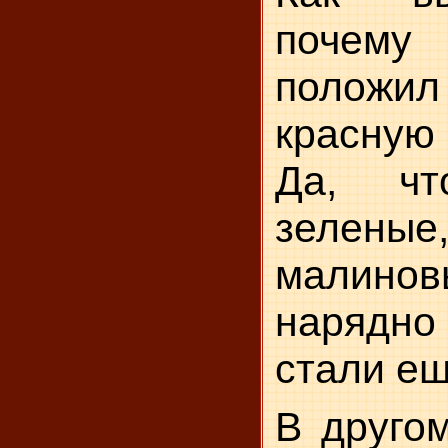
почему
положи
красную
Да, чт
зелены
малино
нарядно 
стали ещ
В друго