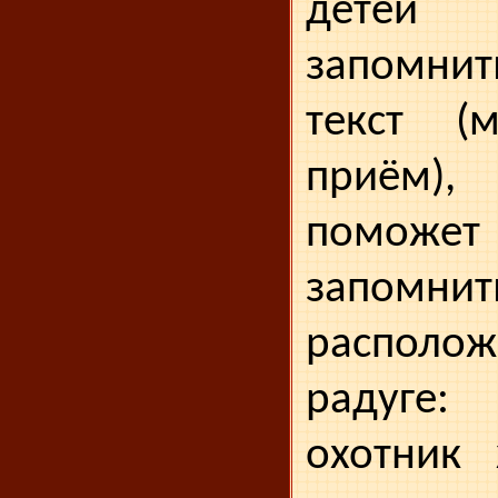
детей 
запомни
текст (м
приём)
поможет 
запомн
располож
радуге
охотник 