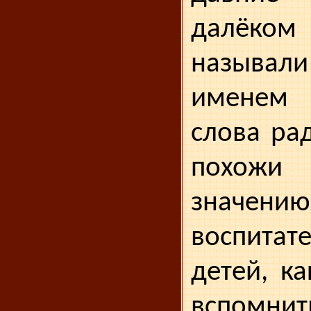
далёком
называ
именем 
слова ра
похожи
значен
воспитат
детей, к
вспомн