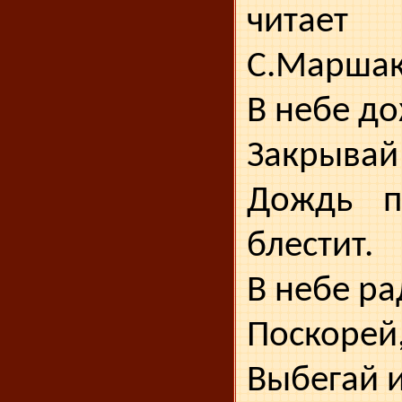
читает с
С.Мар­шак
В небе до
Закрывай 
Дождь п
блестит.
В небе ра
Поскорей
Выбегай и