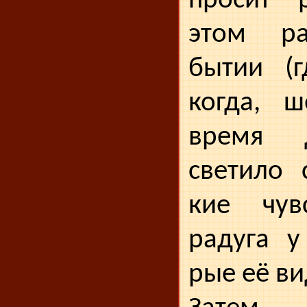
просит р
этом ра
бытии (г
когда, 
время 
светило 
кие чув
радуга у
рые её ви