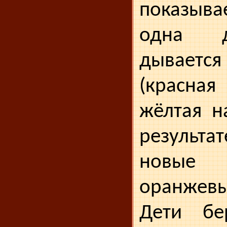
показыва
одна д
дываетс
(красна
жёлтая н
результа
новые
оранжевы
Дети бер