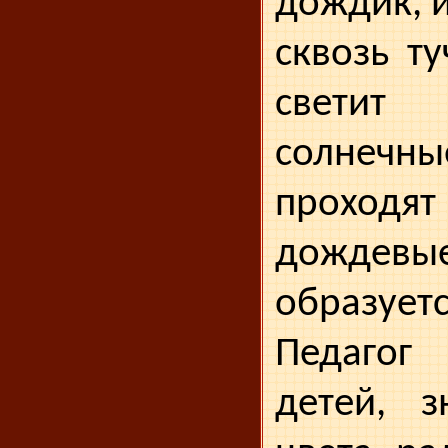
дождик, и
сквозь т
светит
солне
проход
дождевы
образуетс
Педагог
детей, 