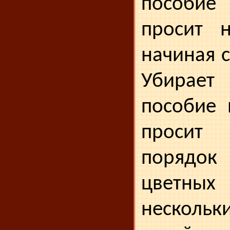
по­соби
просит н
начиная с
Убирает 
пособие 
просит
порядок
цветных
несколь