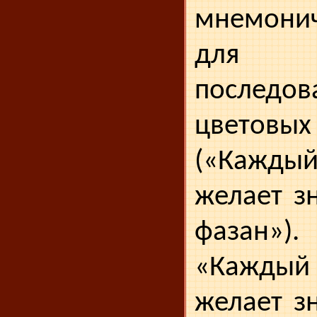
мнемони
для за
последов
цветовых
(«Кажд
желает зн
фазан»).
«Кажды
желает зн