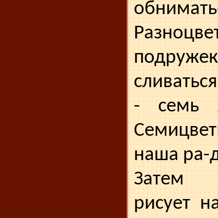
обнимать
Разноц
подружек
сливатьс
- семь 
Семицве
наша ра-д
Затем 
рисует н