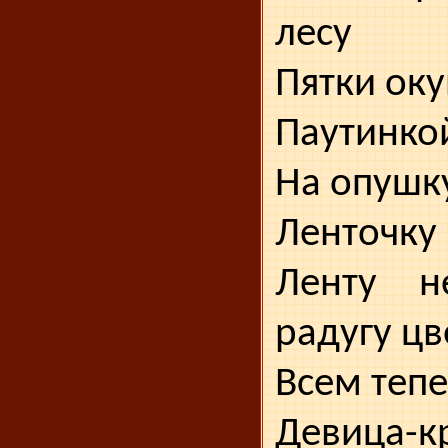
лесу
Пятки оку
Паутинкой
На опушк
Ленточку 
Ленту н
радугу цв
Всем теп
Девица-к