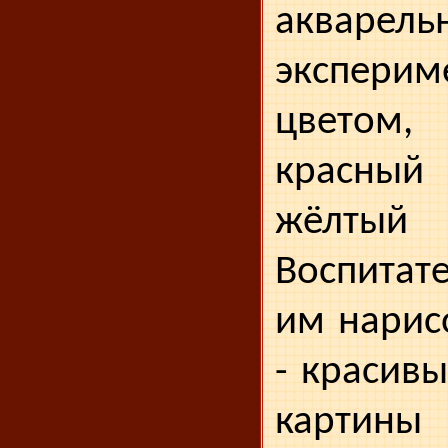
акварель
экспери
цветом
красный
жёлтый
Воспитат
им нарис
- красив
картины