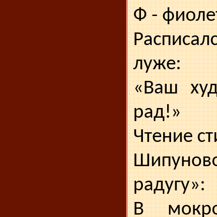
Ф - фиоле
Расписа
луже:
«Ваш худ
рад!»
Чтение ст
Шипун
радугу»:
В мокр