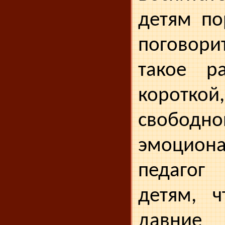
детям по
поговори
такое ра
коротко
своб
эмоциона
педаго
детям, ч
давние