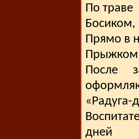
По траве
Босиком,
Прямо в 
Прыжком..
После з
оформл
«Радуга-д
Воспитат
дней н