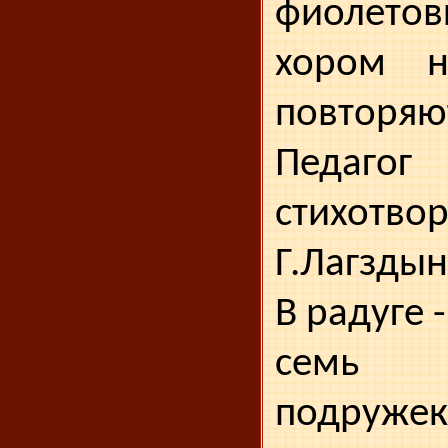
фиолет
хором н
повторяют
Педагог 
стихотво
Г.Лагздын
В радуге 
семь
подруж