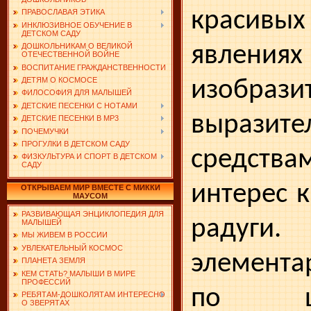
красивы
ПРАВОСЛАВАЯ ЭТИКА
ИНКЛЮЗИВНОЕ ОБУЧЕНИЕ В
ДЕТСКОМ САДУ
яв­лен
ДОШКОЛЬНИКАМ О ВЕЛИКОЙ
ОТЕЧЕСТВЕННОЙ ВОЙНЕ
ВОСПИТАНИЕ ГРАЖДАНСТВЕННОСТИ
ДЕТЯМ О КОСМОСЕ
изобрази
ФИЛОСОФИЯ ДЛЯ МАЛЫШЕЙ
ДЕТСКИЕ ПЕСЕНКИ С НОТАМИ
вырази­т
ДЕТСКИЕ ПЕСЕНКИ В MP3
ПОЧЕМУЧКИ
ПРОГУЛКИ В ДЕТСКОМ САДУ
средств
ФИЗКУЛЬТУРА И СПОРТ В ДЕТСКОМ
САДУ
интерес 
ОТКРЫВАЕМ МИР ВМЕСТЕ С МИККИ
МАУСОМ
РАЗВИВАЮЩАЯ ЭНЦИКЛОПЕДИЯ ДЛЯ
раду
МАЛЫШЕЙ
МЫ ЖИВЕМ В РОССИИ
УВЛЕКАТЕЛЬНЫЙ КОСМОС
элемента
ПЛАНЕТА ЗЕМЛЯ
КЕМ СТАТЬ? МАЛЫШИ В МИРЕ
ПРОФЕССИЙ
по цве
РЕБЯТАМ-ДОШКОЛЯТАМ ИНТЕРЕСНО
О ЗВЕРЯТАХ