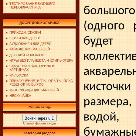
ТЕСТИРОВАНИЕ БУДУЩЕГО
большо
ПЕРВОКЛАССНИКА
(одного 
ДОСУГ ДОШКОЛЬНИКА
ПРИХОДИ, СКАЗКА!
будет с
СТИХИ ДЛЯ ДЕТЕЙ
АУДИОКНИГИ ДЛЯ ДЕТЕЙ
КАРАОКЕ ДЛЯ МАЛЫШЕЙ
коллекти
ДЕТСКИЙ ФОЛЬКЛОР
ИГРЫ БЕЗ ПЛАНШЕТА И КОМПЬЮТЕРА
СКАЗОЧНАЯ ВИКТОРИНА В
аква­рел
КАРТИНКАХ
РАСКРАСКИ
ПРИКЛЮЧЕНИЯ, ИГРЫ, ОПЫТЫ. ПОКА
кисточ
РЕБЕНОК НЕ ВЫРОС
КРОССВОРДЫ ДЛЯ МАЛЫШЕЙ
НЕСКУЧАЙКА
разме­р
Форма входа
водой,
Войти через uID
Старая форма входа
бума
Категории раздела