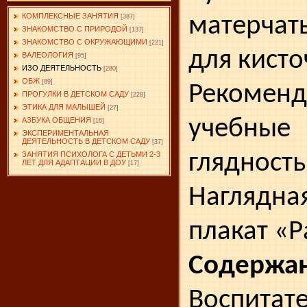
КОМПЛЕКСНЫЕ ЗАНЯТИЯ
матерчат
[387]
ЗНАКОМСТВО С ПРИРОДОЙ
[137]
ЗНАКОМСТВО С ОКРУЖАЮЩИМИ
[221]
для кисто
ВАЛЕОЛОГИЯ
[95]
ИЗО ДЕЯТЕЛЬНОСТЬ
[280]
ОБЖ
[89]
Рекомен
ПРОГУЛКИ В ДЕТСКОМ САДУ
[228]
ЭТИКА ДЛЯ МАЛЫШЕЙ
[27]
учебные 
АЗБУКА ОБЩЕНИЯ
[16]
ЭКСПЕРИМЕНТАЛЬНАЯ
ДЕЯТЕЛЬНОСТЬ В ДЕТСКОМ САДУ
[37]
глядность
ЗАНЯТИЯ ПСИХОЛОГА С ДЕТЬМИ 2-3
ЛЕТ ДЛЯ АДАПТАЦИИ В ДОУ
[17]
Наглядна
плакат «Р
Содержан
Воспитат