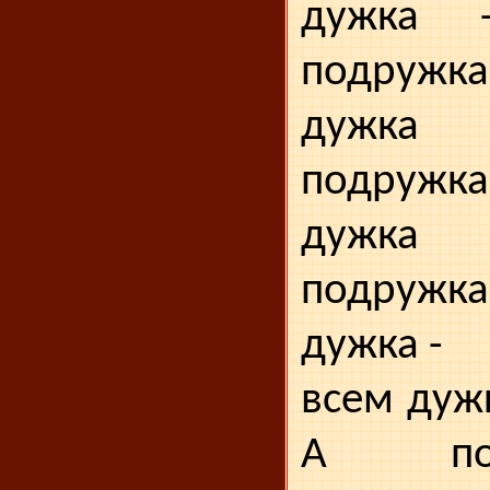
дужка 
подруж
дужка 
подруж
дужка
подружка
дужка -
всем дуж
А по