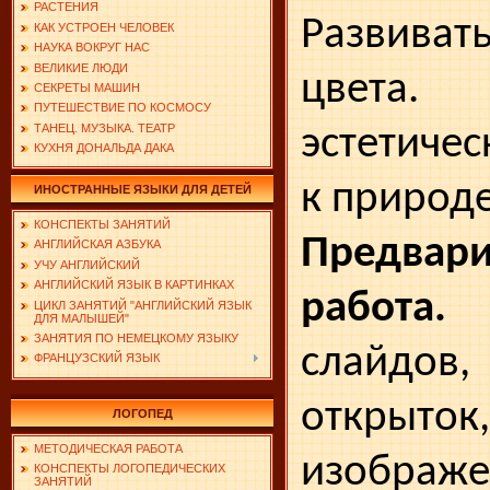
РАСТЕНИЯ
Развив
КАК УСТРОЕН ЧЕЛОВЕК
НАУКА ВОКРУГ НАС
ВЕЛИКИЕ ЛЮДИ
цвета. 
СЕКРЕТЫ МАШИН
ПУТЕШЕСТВИЕ ПО КОСМОСУ
ТАНЕЦ. МУЗЫКА. ТЕАТР
эстетиче
КУХНЯ ДОНАЛЬДА ДАКА
к природе
ИНОСТРАННЫЕ ЯЗЫКИ ДЛЯ ДЕТЕЙ
КОНСПЕКТЫ ЗАНЯТИЙ
Предвари
АНГЛИЙСКАЯ АЗБУКА
УЧУ АНГЛИЙСКИЙ
АНГЛИЙСКИЙ ЯЗЫК В КАРТИНКАХ
работа.
П
ЦИКЛ ЗАНЯТИЙ "АНГЛИЙСКИЙ ЯЗЫК
ДЛЯ МАЛЫШЕЙ"
ЗАНЯТИЯ ПО НЕМЕЦКОМУ ЯЗЫКУ
слайдов,
ФРАНЦУЗСКИЙ ЯЗЫК
открыт
ЛОГОПЕД
МЕТОДИЧЕСКАЯ РАБОТА
изображе
КОНСПЕКТЫ ЛОГОПЕДИЧЕСКИХ
ЗАНЯТИЙ