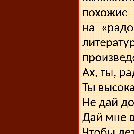
похожие
на «радо
литера­ту
произведе
Ах, ты, ра
Ты высока
Не дай д
Дай мне 
Чтобы дет