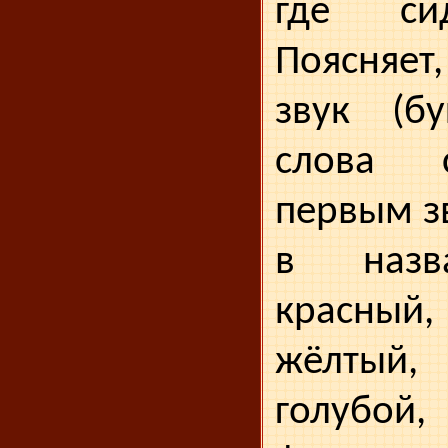
где си
Поясняет
звук (бу
слова с
первым з
в назв
красный
жёлтый
голубо