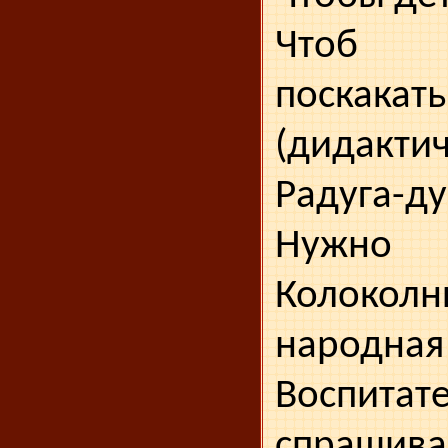
Чтоб 
поскакать
(дидактич
Радуга-ду
Нужно 
Колоколн
народная
Воспитат
спрашива