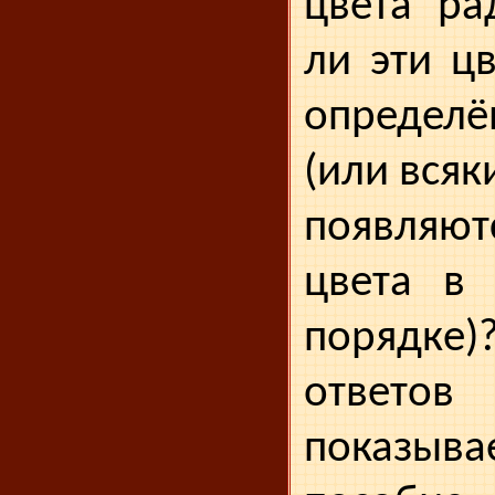
цвета ра
ли эти ц
определё
(или всяк
появля
цвета в 
порядк
ответ
показыва