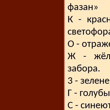
фазан»
К - крас
светофор
О - отраж
Ж - жёл
забора.
3 - зелен
Г - голуб
С - синею