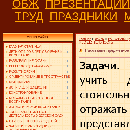
ОБЖ
ПРЕЗЕНТАЦИ
ТРУД
ПРАЗДНИКИ
МЕНЮ САЙТА
Главная
»
Файлы
»
РАЗВИВАЮЩИ
ИЗО ДЕЯТЕЛЬНОСТЬ
ГЛАВНАЯ СТРАНИЦА
Рисование предметное
ДЕТИ ОТ 1 ДО 3 ЛЕТ. ОБУЧЕНИЕ И
ВОСПИТАНИЕ
РАЗВИВАЮЩИЕ СКАЗКИ
Задач
РЕБЕНОК В ДЕТСКОМ САДУ
РАЗВИТИЕ РЕЧИ
учить 
ОРИЕНТИРОВАНИЕ В ПРОСТРАНСТВЕ
МАТЕМАТИКА
ЛОГИКА ДЛЯ ДОШКОЛЯТ
стоятель
КОНСТРУИРОВАНИЕ
МОРАЛЬНО-НРАВСТВЕННОЕ
ВОСПИТАНИЕ
отраж
ЭКОЛОГИЧЕСКОЕ ВОСПИТАНИЕ
ЭКСПЕРИМЕНТАЛЬНАЯ
ДЕЯТЕЛЬНОСТЬ В ДЕТСКОМ САДУ
предст
НАУЧНЫЕ ОПЫТЫ ДЛЯ ДЕТЕЙ
ЗАНЯТИЯ В АРТСТУДИИ ДЛЯ
ДОШКОЛЬНИКОВ