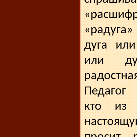
«расшифр
«радуга»
дуга или
или дуг
радост
Педагог 
кто из 
настоящ