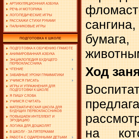
АРТИКУЛЯЦИОННАЯ АЗБУКА
фломас
РЕЧЬ И МОТОРИКА
ЛОГОПЕДИЧЕСКИЕ ИГРЫ
санги
РАССКАЖИ СТИХИ РУКАМИ
ПАЛЬЧИКОВЫЕ ИГРЫ
бумага,
ПОДГОТОВКА К ШКОЛЕ
ПОДГОТОВКА К ОБУЧЕНИЮ ГРАМОТЕ
животны
АНИМИРОВАННАЯ АЗБУКА
ЭНЦИКЛОПЕДИЯ БУДУЩЕГО
ПЕРВОКЛАССНИКА
Ход зан
ЧТЕНИЕ
ЗАБАВНЫЕ УРОКИ ГРАММАТИКИ
УЧИМСЯ ПИСАТЬ
Воспита
ИГРЫ И УПРАЖНЕНИЯ ДЛЯ
ПОДГОТОВКИ К ШКОЛЕ
Я ПИШУ СЛОВА
предла
УЧИМСЯ СЧИТАТЬ
МАТЕМАТИЧЕСКАЯ ШКОЛА ДЛЯ
БУДУЩИХ ПЕРВОКЛАССНИКОВ
рассмот
ПОВЫШАЕМ ИНТЕЛЛЕКТ И
ЭРУДИЦИЮ
ЛОГИКА ДЛЯ ДОШКОЛЯТ
на кот
В ШКОЛУ - ЗА ПЯТЕРКАМИ
РАБОТА С ОДАРЕННЫМИ ДЕТЬМИ