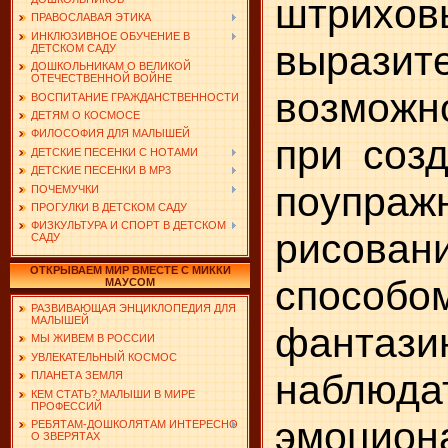
штрихов
ПРАВОСЛАВАЯ ЭТИКА
ИНКЛЮЗИВНОЕ ОБУЧЕНИЕ В
выразит
ДЕТСКОМ САДУ
ДОШКОЛЬНИКАМ О ВЕЛИКОЙ
ОТЕЧЕСТВЕННОЙ ВОЙНЕ
возмож
ВОСПИТАНИЕ ГРАЖДАНСТВЕННОСТИ
ДЕТЯМ О КОСМОСЕ
ФИЛОСОФИЯ ДЛЯ МАЛЫШЕЙ
при созд
ДЕТСКИЕ ПЕСЕНКИ С НОТАМИ
ДЕТСКИЕ ПЕСЕНКИ В MP3
поупр
ПОЧЕМУЧКИ
ПРОГУЛКИ В ДЕТСКОМ САДУ
ФИЗКУЛЬТУРА И СПОРТ В ДЕТСКОМ
рисова
САДУ
ОТКРЫВАЕМ МИР ВМЕСТЕ С МИККИ
способо
МАУСОМ
РАЗВИВАЮЩАЯ ЭНЦИКЛОПЕДИЯ ДЛЯ
МАЛЫШЕЙ
фантази
МЫ ЖИВЕМ В РОССИИ
УВЛЕКАТЕЛЬНЫЙ КОСМОС
наблюда
ПЛАНЕТА ЗЕМЛЯ
КЕМ СТАТЬ? МАЛЫШИ В МИРЕ
ПРОФЕССИЙ
эмоцион
РЕБЯТАМ-ДОШКОЛЯТАМ ИНТЕРЕСНО
О ЗВЕРЯТАХ