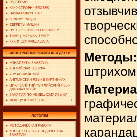
РАСТЕНИЯ
отзывчив
КАК УСТРОЕН ЧЕЛОВЕК
НАУКА ВОКРУГ НАС
ВЕЛИКИЕ ЛЮДИ
творческ
СЕКРЕТЫ МАШИН
ПУТЕШЕСТВИЕ ПО КОСМОСУ
способно
ТАНЕЦ. МУЗЫКА. ТЕАТР
КУХНЯ ДОНАЛЬДА ДАКА
Метод
ИНОСТРАННЫЕ ЯЗЫКИ ДЛЯ ДЕТЕЙ
КОНСПЕКТЫ ЗАНЯТИЙ
штрихом
АНГЛИЙСКАЯ АЗБУКА
УЧУ АНГЛИЙСКИЙ
АНГЛИЙСКИЙ ЯЗЫК В КАРТИНКАХ
Материа
ЦИКЛ ЗАНЯТИЙ "АНГЛИЙСКИЙ ЯЗЫК
ДЛЯ МАЛЫШЕЙ"
ЗАНЯТИЯ ПО НЕМЕЦКОМУ ЯЗЫКУ
графиче
ФРАНЦУЗСКИЙ ЯЗЫК
материа
ЛОГОПЕД
МЕТОДИЧЕСКАЯ РАБОТА
каранда
КОНСПЕКТЫ ЛОГОПЕДИЧЕСКИХ
ЗАНЯТИЙ