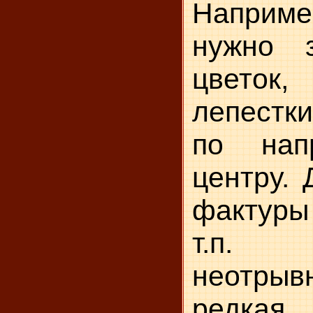
Напри
нужно з
цвето
лепестк
по нап
центру. 
фактуры 
т.п. п
неотр
редкая