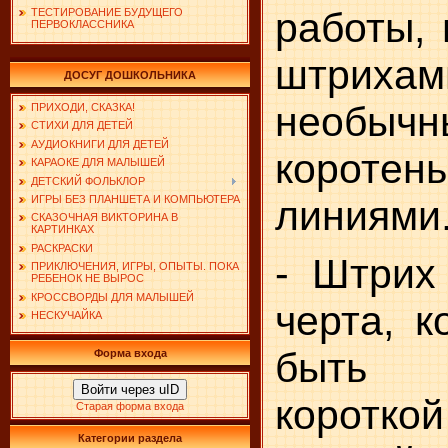
работы,
ТЕСТИРОВАНИЕ БУДУЩЕГО
ПЕРВОКЛАССНИКА
штри
ДОСУГ ДОШКОЛЬНИКА
необычн
ПРИХОДИ, СКАЗКА!
СТИХИ ДЛЯ ДЕТЕЙ
АУДИОКНИГИ ДЛЯ ДЕТЕЙ
коротен
КАРАОКЕ ДЛЯ МАЛЫШЕЙ
ДЕТСКИЙ ФОЛЬКЛОР
ИГРЫ БЕЗ ПЛАНШЕТА И КОМПЬЮТЕРА
линиями
СКАЗОЧНАЯ ВИКТОРИНА В
КАРТИНКАХ
РАСКРАСКИ
- Штрих 
ПРИКЛЮЧЕНИЯ, ИГРЫ, ОПЫТЫ. ПОКА
РЕБЕНОК НЕ ВЫРОС
КРОССВОРДЫ ДЛЯ МАЛЫШЕЙ
черта, к
НЕСКУЧАЙКА
быть 
Форма входа
Войти через uID
коротко
Старая форма входа
Категории раздела