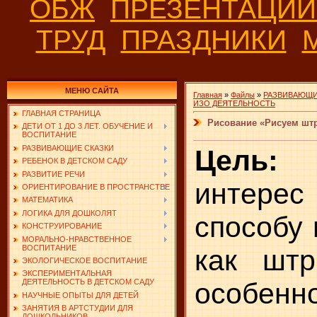
ОБЖ
ПРЕЗЕНТАЦИ
ТРУД
ПРАЗДНИКИ
МЕНЮ САЙТА
Главная
»
Файлы
»
РАЗВИВАЮЩИ
ИЗО ДЕЯТЕЛЬНОСТЬ
ГЛАВНАЯ СТРАНИЦА
Рисование «Рисуем шт
ДЕТИ ОТ 1 ДО 3 ЛЕТ. ОБУЧЕНИЕ И
ВОСПИТАНИЕ
РАЗВИВАЮЩИЕ СКАЗКИ
Цел
РЕБЕНОК В ДЕТСКОМ САДУ
РАЗВИТИЕ РЕЧИ
интере
ОРИЕНТИРОВАНИЕ В ПРОСТРАНСТВЕ
МАТЕМАТИКА
ЛОГИКА ДЛЯ ДОШКОЛЯТ
способу 
КОНСТРУИРОВАНИЕ
МОРАЛЬНО-НРАВСТВЕННОЕ
ВОСПИТАНИЕ
как штр
ЭКОЛОГИЧЕСКОЕ ВОСПИТАНИЕ
ЭКСПЕРИМЕНТАЛЬНАЯ
особенн
ДЕЯТЕЛЬНОСТЬ В ДЕТСКОМ САДУ
НАУЧНЫЕ ОПЫТЫ ДЛЯ ДЕТЕЙ
ЗАНЯТИЯ В АРТСТУДИИ ДЛЯ
ДОШКОЛЬНИКОВ