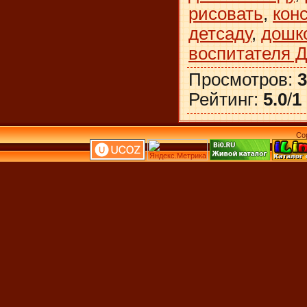
рисовать
,
кон
детсаду
,
дошк
воспитателя 
Просмотров
:
3
Рейтинг
:
5.0
/
1
Co