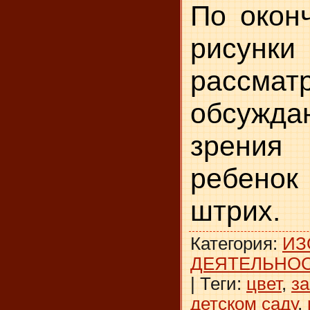
По окон
рисунки
рассмат
обсуждаю
зрения
ребенок
штрих.
Категория
:
ИЗ
ДЕЯТЕЛЬНО
|
Теги
:
цвет
,
з
детском саду
,