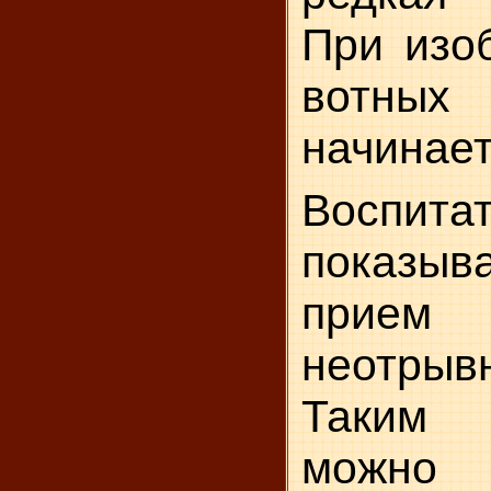
При изо
вотных
начинает
Воспита
показы
прием 
неотрыв
Таким
можно 