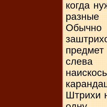
когда ну
разны
Обычно
заштрих
предмет 
слева 
наискось
каранда
Штрихи 
одну 