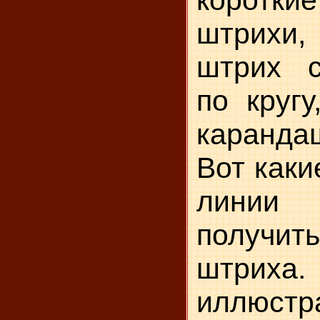
штрихи, 
штрих 
по кругу
каранда
Вот каки
лини
получит
штриха
иллюстр