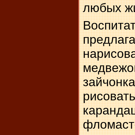
любых ж
Воспита
предла
нарисов
медвежон
зай­чо
рисоват
каранда
фломаст