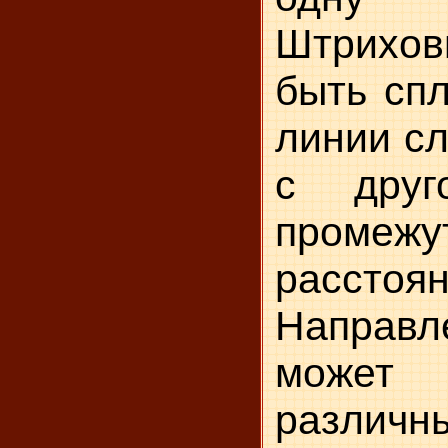
Штрихо
быть спл
линии сл
с друг
промеж
расстоян
Направл
може
различн