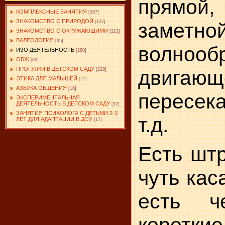
прям
КОМПЛЕКСНЫЕ ЗАНЯТИЯ
[387]
ЗНАКОМСТВО С ПРИРОДОЙ
заметн
[137]
ЗНАКОМСТВО С ОКРУЖАЮЩИМИ
[221]
ВАЛЕОЛОГИЯ
[95]
волнооб
ИЗО ДЕЯТЕЛЬНОСТЬ
[280]
ОБЖ
[89]
ПРОГУЛКИ В ДЕТСКОМ САДУ
двигающе
[228]
ЭТИКА ДЛЯ МАЛЫШЕЙ
[27]
АЗБУКА ОБЩЕНИЯ
[16]
пересе
ЭКСПЕРИМЕНТАЛЬНАЯ
ДЕЯТЕЛЬНОСТЬ В ДЕТСКОМ САДУ
[37]
ЗАНЯТИЯ ПСИХОЛОГА С ДЕТЬМИ 2-3
т.д.
ЛЕТ ДЛЯ АДАПТАЦИИ В ДОУ
[17]
Есть штр
чуть кас
есть ч
ко­ротк