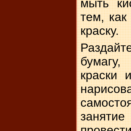
мыть ки
тем, как
краску.
Раздай
бумагу,
краски и
нарисо
самосто
занят
провести