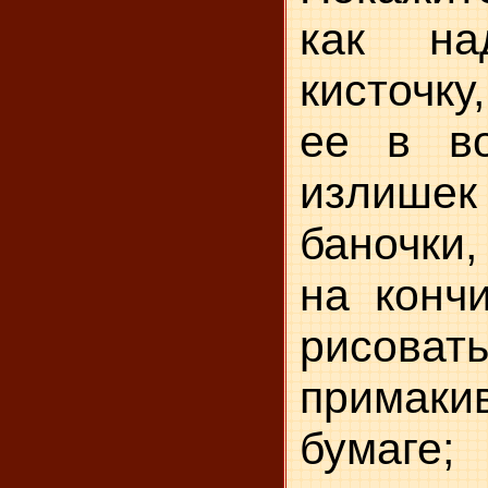
как на
кисточк
ее в во
излишек
баночки,
на кончи
рисов
примакив
бумаге