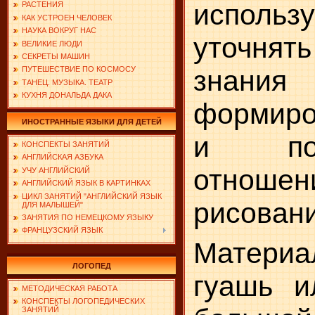
исполь
РАСТЕНИЯ
КАК УСТРОЕН ЧЕЛОВЕК
НАУКА ВОКРУГ НАС
уточнять
ВЕЛИКИЕ ЛЮДИ
СЕКРЕТЫ МАШИН
знани
ПУТЕШЕСТВИЕ ПО КОСМОСУ
ТАНЕЦ. МУЗЫКА. ТЕАТР
КУХНЯ ДОНАЛЬДА ДАКА
формиро
ИНОСТРАННЫЕ ЯЗЫКИ ДЛЯ ДЕТЕЙ
и поло
КОНСПЕКТЫ ЗАНЯТИЙ
АНГЛИЙСКАЯ АЗБУКА
отно
УЧУ АНГЛИЙСКИЙ
АНГЛИЙСКИЙ ЯЗЫК В КАРТИНКАХ
ЦИКЛ ЗАНЯТИЙ "АНГЛИЙСКИЙ ЯЗЫК
рисован
ДЛЯ МАЛЫШЕЙ"
ЗАНЯТИЯ ПО НЕМЕЦКОМУ ЯЗЫКУ
ФРАНЦУЗСКИЙ ЯЗЫК
Материа
ЛОГОПЕД
гуашь и
МЕТОДИЧЕСКАЯ РАБОТА
КОНСПЕКТЫ ЛОГОПЕДИЧЕСКИХ
ЗАНЯТИЙ