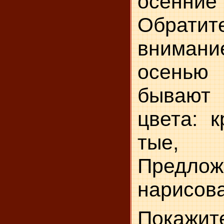
осенни
Обра
внимани
осень
бываю
цвета: к
тые, о
Предлож
нарисова
Покажи