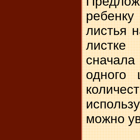
Предлож
ребенку
листья н
листк
сначал
одного 
ко­личес
использ
можно ув