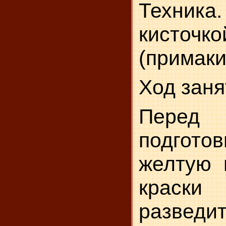
Техника
кисточко
(примаки
Ход заня
Перед
подготов
желтую 
краск
разведит