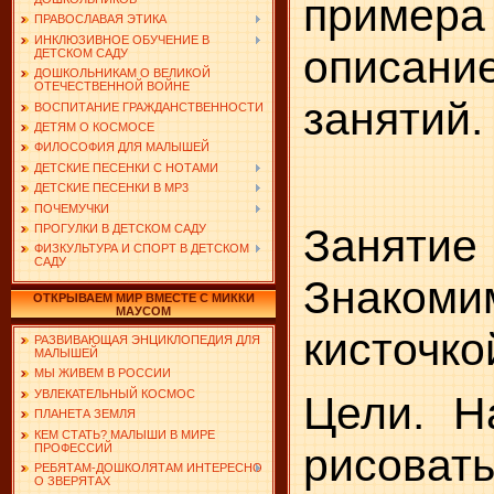
пример
ПРАВОСЛАВАЯ ЭТИКА
ИНКЛЮЗИВНОЕ ОБУЧЕНИЕ В
описани
ДЕТСКОМ САДУ
ДОШКОЛЬНИКАМ О ВЕЛИКОЙ
ОТЕЧЕСТВЕННОЙ ВОЙНЕ
занятий.
ВОСПИТАНИЕ ГРАЖДАНСТВЕННОСТИ
ДЕТЯМ О КОСМОСЕ
ФИЛОСОФИЯ ДЛЯ МАЛЫШЕЙ
ДЕТСКИЕ ПЕСЕНКИ С НОТАМИ
ДЕТСКИЕ ПЕСЕНКИ В MP3
ПОЧЕМУЧКИ
Заня
ПРОГУЛКИ В ДЕТСКОМ САДУ
ФИЗКУЛЬТУРА И СПОРТ В ДЕТСКОМ
САДУ
Знак
ОТКРЫВАЕМ МИР ВМЕСТЕ С МИККИ
МАУСОМ
кисточко
РАЗВИВАЮЩАЯ ЭНЦИКЛОПЕДИЯ ДЛЯ
МАЛЫШЕЙ
МЫ ЖИВЕМ В РОССИИ
УВЛЕКАТЕЛЬНЫЙ КОСМОС
Цели. Н
ПЛАНЕТА ЗЕМЛЯ
КЕМ СТАТЬ? МАЛЫШИ В МИРЕ
рисоват
ПРОФЕССИЙ
РЕБЯТАМ-ДОШКОЛЯТАМ ИНТЕРЕСНО
О ЗВЕРЯТАХ