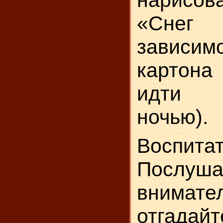
нарисов
«Снег
зависимо
картона
ид­ти
ночью).
Воспитат
Послуша
внима
отгадайте