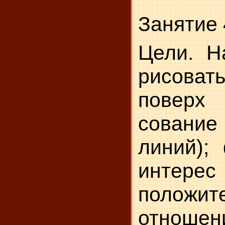
Занятие 
Цели. Н
рисоват
поверх 
сован
линий);
инт
положите
отно