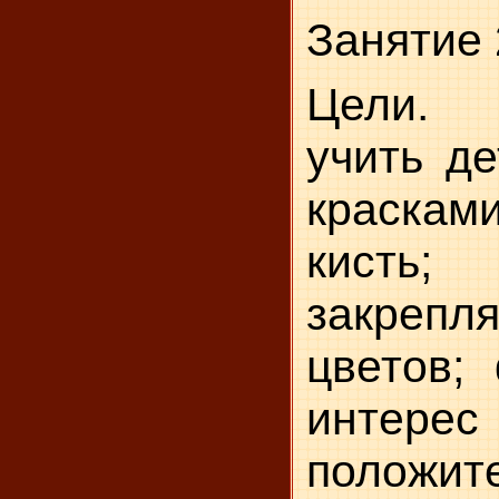
Занятие 
Цели. 
учить де
красками
кисть;
закреп
цветов;
инт
положит