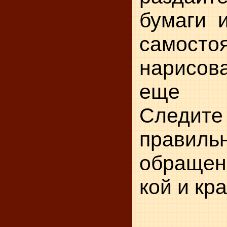
бу­маги 
самосто
нарисова
еще чт
След
правиль
обращен
кой и кр