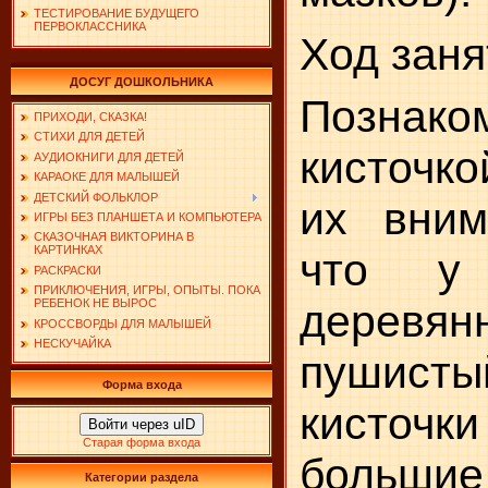
ТЕСТИРОВАНИЕ БУДУЩЕГО
ПЕРВОКЛАССНИКА
Ход заня
ДОСУГ ДОШКОЛЬНИКА
Познако
ПРИХОДИ, СКАЗКА!
СТИХИ ДЛЯ ДЕТЕЙ
кисточк
АУДИОКНИГИ ДЛЯ ДЕТЕЙ
КАРАОКЕ ДЛЯ МАЛЫШЕЙ
ДЕТСКИЙ ФОЛЬКЛОР
их вним
ИГРЫ БЕЗ ПЛАНШЕТА И КОМПЬЮТЕРА
СКАЗОЧНАЯ ВИКТОРИНА В
КАРТИНКАХ
что у
РАСКРАСКИ
ПРИКЛЮЧЕНИЯ, ИГРЫ, ОПЫТЫ. ПОКА
РЕБЕНОК НЕ ВЫРОС
деревян
КРОССВОРДЫ ДЛЯ МАЛЫШЕЙ
НЕСКУЧАЙКА
пушистый
Форма входа
кисточ
Войти через uID
Старая форма входа
бол
Категории раздела