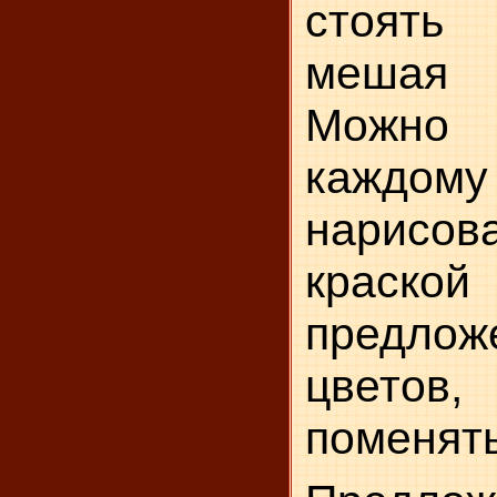
стоять
мешая 
Можно 
каждом
нарисо
краско
предлож
цветов
поменять