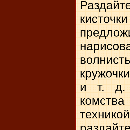
Раздай
кисточк
предлож
нарисов
волнис
кружочк
и т. д.
комств
технико
раздайте