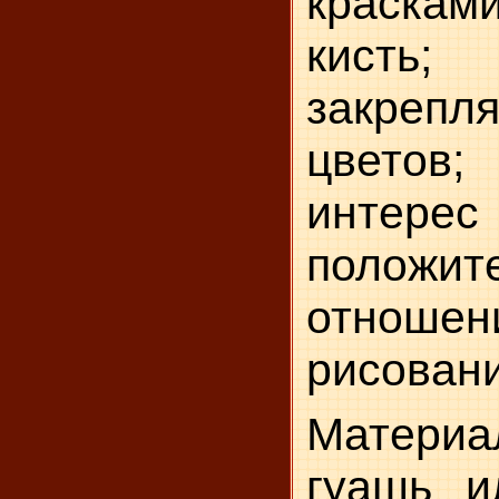
красками
кисть;
закреп
цветов;
инт
положит
отно
рисован
Материа
гуашь и