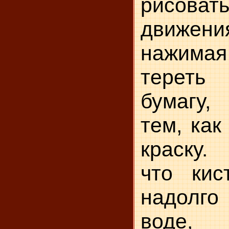
рисова
движе
нажимая
тереть 
бумагу,
тем, как
краску.
что кис
на­долго
воде, 