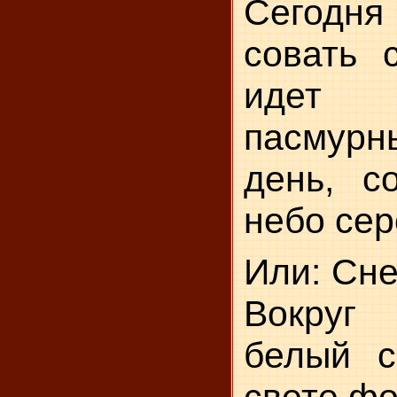
Сегодня 
совать с
идет
пасмур
день, с
небо сер
Или: Сне
Вокруг
белый с
свете фо