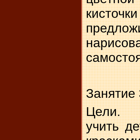
кисточк
пред­лож
нарисо
самостоя
Занятие 
Цели. 
учить де