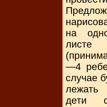
Предло
нарисова
на одн
лист
(принима
—4 ребе
случае б
лежать 
дети с