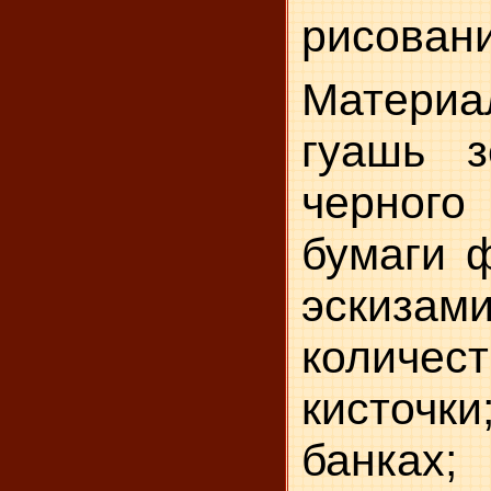
рисован
Материа
гуашь з
черного 
бумаги 
эски
количес
кисточ
банках