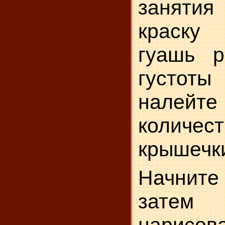
занятия
краск
гуашь р
густот
налейт
колич
крышечк
Начните
затем 