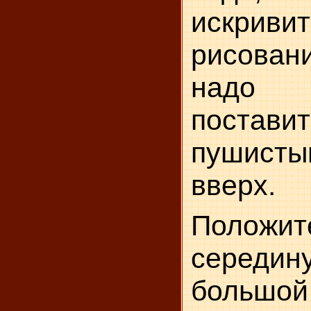
искривит
рисован
надо 
поставит
пушист
вверх.
Поло
серед
большой 