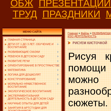
ОБЖ
ПРЕЗЕНТАЦИ
ТРУД
ПРАЗДНИКИ
МЕНЮ САЙТА
Главная
»
Файлы
»
РАЗВИВАЮЩИ
ИЗО ДЕЯТЕЛЬНОСТЬ
ГЛАВНАЯ СТРАНИЦА
РИСУЕМ КИСТОЧКОЙ
ДЕТИ ОТ 1 ДО 3 ЛЕТ. ОБУЧЕНИЕ И
ВОСПИТАНИЕ
РАЗВИВАЮЩИЕ СКАЗКИ
Рисуя к
РЕБЕНОК В ДЕТСКОМ САДУ
РАЗВИТИЕ РЕЧИ
помощи
ОРИЕНТИРОВАНИЕ В ПРОСТРАНСТВЕ
МАТЕМАТИКА
ЛОГИКА ДЛЯ ДОШКОЛЯТ
можно и
КОНСТРУИРОВАНИЕ
МОРАЛЬНО-НРАВСТВЕННОЕ
ВОСПИТАНИЕ
разнооб
ЭКОЛОГИЧЕСКОЕ ВОСПИТАНИЕ
ЭКСПЕРИМЕНТАЛЬНАЯ
сюжеты.
ДЕЯТЕЛЬНОСТЬ В ДЕТСКОМ САДУ
НАУЧНЫЕ ОПЫТЫ ДЛЯ ДЕТЕЙ
ЗАНЯТИЯ В АРТСТУДИИ ДЛЯ
ДОШКОЛЬНИКОВ