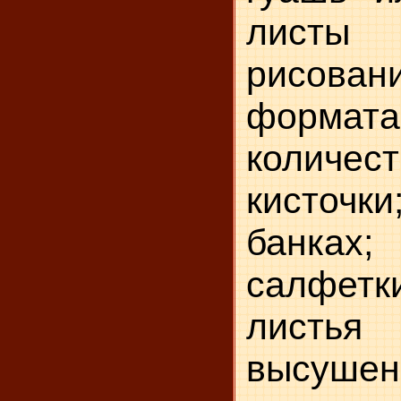
листы 
рисован
форма
количес
кис­то
банках
салфет
листь
высушен