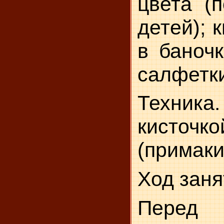
цвета (п
детей); 
в баночк
салфетк
Техника
кисточко
(примаки
Ход заня
Перед