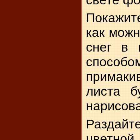
Покажи
как можн
снег в 
способо
примаки
листа б
нарисова
Разда
цветно