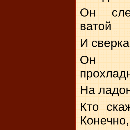
Он сле
ватой
И сверка
Он з
прохладн
На ладон
Кто скаж
Конеч