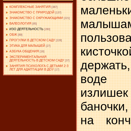
маленьки
КОМПЛЕКСНЫЕ ЗАНЯТИЯ
[387]
ЗНАКОМСТВО С ПРИРОДОЙ
[137]
ЗНАКОМСТВО С ОКРУЖАЮЩИМИ
[221]
малы
ВАЛЕОЛОГИЯ
[95]
ИЗО ДЕЯТЕЛЬНОСТЬ
[280]
пользова
ОБЖ
[89]
ПРОГУЛКИ В ДЕТСКОМ САДУ
[228]
ЭТИКА ДЛЯ МАЛЫШЕЙ
[27]
кисточко
АЗБУКА ОБЩЕНИЯ
[16]
ЭКСПЕРИМЕНТАЛЬНАЯ
ДЕЯТЕЛЬНОСТЬ В ДЕТСКОМ САДУ
дер­жать
[37]
ЗАНЯТИЯ ПСИХОЛОГА С ДЕТЬМИ 2-3
ЛЕТ ДЛЯ АДАПТАЦИИ В ДОУ
[17]
воде 
излишек
баночки,
на кончи