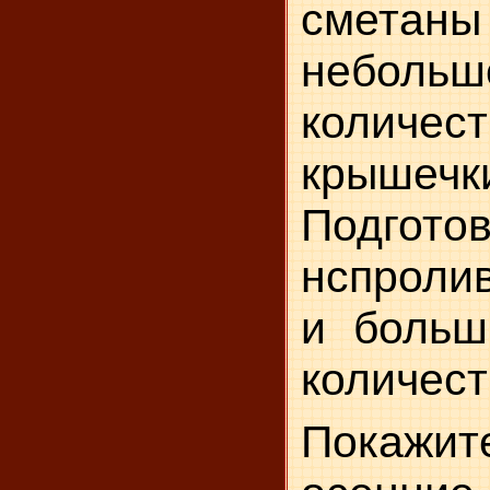
сметаны
небольш
коли
крышечк
Подгото
нспролив
и больш
количест
Покаж