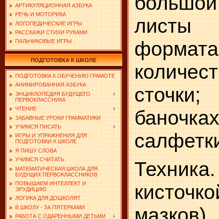
большой 
АРТИКУЛЯЦИОННАЯ АЗБУКА
РЕЧЬ И МОТОРИКА
лист
ЛОГОПЕДИЧЕСКИЕ ИГРЫ
РАССКАЖИ СТИХИ РУКАМИ
форма
ПАЛЬЧИКОВЫЕ ИГРЫ
ПОДГОТОВКА К ШКОЛЕ
количест
ПОДГОТОВКА К ОБУЧЕНИЮ ГРАМОТЕ
АНИМИРОВАННАЯ АЗБУКА
сточк
ЭНЦИКЛОПЕДИЯ БУДУЩЕГО
ПЕРВОКЛАССНИКА
ЧТЕНИЕ
баночка
ЗАБАВНЫЕ УРОКИ ГРАММАТИКИ
УЧИМСЯ ПИСАТЬ
салфетк
ИГРЫ И УПРАЖНЕНИЯ ДЛЯ
ПОДГОТОВКИ К ШКОЛЕ
Я ПИШУ СЛОВА
УЧИМСЯ СЧИТАТЬ
Техника
МАТЕМАТИЧЕСКАЯ ШКОЛА ДЛЯ
БУДУЩИХ ПЕРВОКЛАССНИКОВ
ПОВЫШАЕМ ИНТЕЛЛЕКТ И
кисточко
ЭРУДИЦИЮ
ЛОГИКА ДЛЯ ДОШКОЛЯТ
мазков).
В ШКОЛУ - ЗА ПЯТЕРКАМИ
РАБОТА С ОДАРЕННЫМИ ДЕТЬМИ