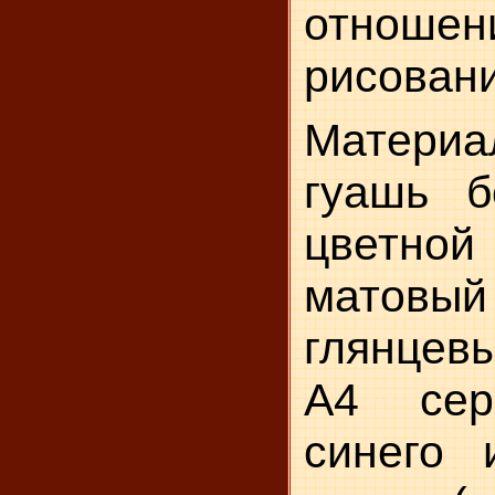
отно
рисован
Материа
гуашь б
цветн
мато
глянцев
А4 сер
синего 