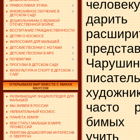
человеку
ПРАВОСЛАВАЯ ЭТИКА
ИНКЛЮЗИВНОЕ ОБУЧЕНИЕ В
дари
ДЕТСКОМ САДУ
ДОШКОЛЬНИКАМ О ВЕЛИКОЙ
ОТЕЧЕСТВЕННОЙ ВОЙНЕ
расшири
ВОСПИТАНИЕ ГРАЖДАНСТВЕННОСТИ
ДЕТЯМ О КОСМОСЕ
ФИЛОСОФИЯ ДЛЯ МАЛЫШЕЙ
представ
ДЕТСКИЕ ПЕСЕНКИ С НОТАМИ
ДЕТСКИЕ ПЕСЕНКИ В MP3
Чарушин
ПОЧЕМУЧКИ
ПРОГУЛКИ В ДЕТСКОМ САДУ
ФИЗКУЛЬТУРА И СПОРТ В ДЕТСКОМ
писат
САДУ
ОТКРЫВАЕМ МИР ВМЕСТЕ С МИККИ
художн
МАУСОМ
РАЗВИВАЮЩАЯ ЭНЦИКЛОПЕДИЯ ДЛЯ
МАЛЫШЕЙ
часто 
МЫ ЖИВЕМ В РОССИИ
УВЛЕКАТЕЛЬНЫЙ КОСМОС
бимых 
ПЛАНЕТА ЗЕМЛЯ
КЕМ СТАТЬ? МАЛЫШИ В МИРЕ
ПРОФЕССИЙ
учить
РЕБЯТАМ-ДОШКОЛЯТАМ ИНТЕРЕСНО
О ЗВЕРЯТАХ