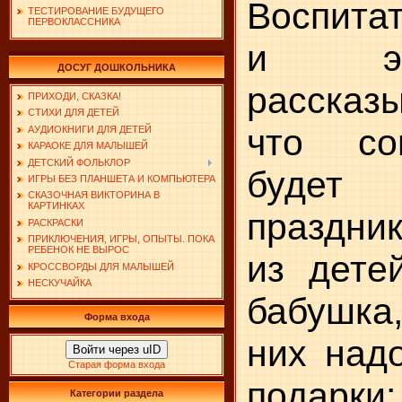
Воспита
ТЕСТИРОВАНИЕ БУДУЩЕГО
ПЕРВОКЛАССНИКА
и эмо
ДОСУГ ДОШКОЛЬНИКА
расска­з
ПРИХОДИ, СКАЗКА!
СТИХИ ДЛЯ ДЕТЕЙ
что со
АУДИОКНИГИ ДЛЯ ДЕТЕЙ
КАРАОКЕ ДЛЯ МАЛЫШЕЙ
ДЕТСКИЙ ФОЛЬКЛОР
будет
ИГРЫ БЕЗ ПЛАНШЕТА И КОМПЬЮТЕРА
СКАЗОЧНАЯ ВИКТОРИНА В
КАРТИНКАХ
праздник
РАСКРАСКИ
ПРИКЛЮЧЕНИЯ, ИГРЫ, ОПЫТЫ. ПОКА
РЕБЕНОК НЕ ВЫРОС
из дете
КРОССВОРДЫ ДЛЯ МАЛЫШЕЙ
НЕСКУЧАЙКА
бабушка,
Форма входа
них надо
Войти через uID
Старая форма входа
подарк
Категории раздела