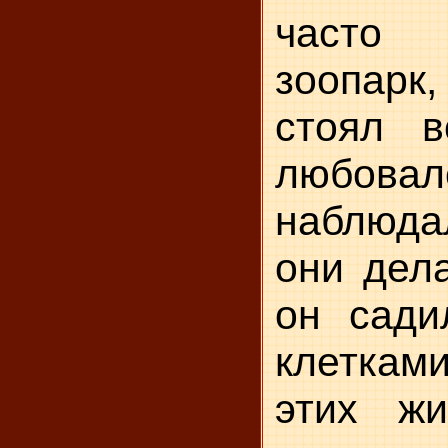
часто
зоопар
стоял в
любовал
наблюда
они дела
он сади
клеткам
этих жи