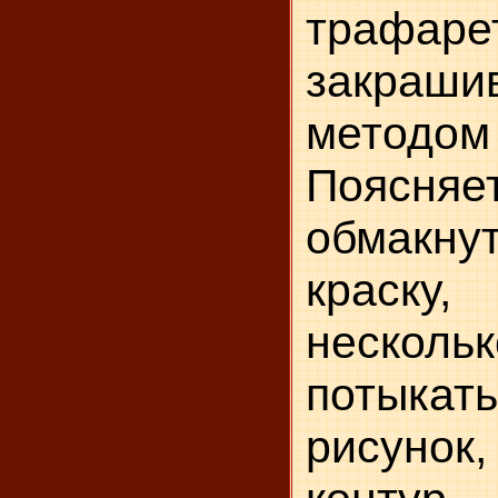
трафа
закраши
метод
Поясня
обмакн
краску
неско
потык
рисунок,