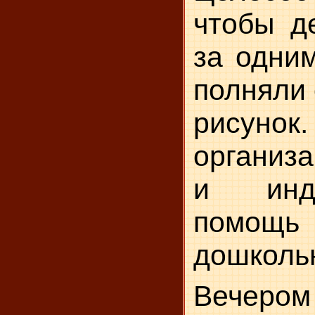
чтобы д
за одним
полняли 
рисунок.
организ
и инди
помощь
дошколь
Вечером 