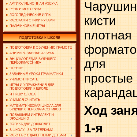
Чаруши
АРТИКУЛЯЦИОННАЯ АЗБУКА
РЕЧЬ И МОТОРИКА
ЛОГОПЕДИЧЕСКИЕ ИГРЫ
кисти 
РАССКАЖИ СТИХИ РУКАМИ
ПАЛЬЧИКОВЫЕ ИГРЫ
плотн
ПОДГОТОВКА К ШКОЛЕ
формат
ПОДГОТОВКА К ОБУЧЕНИЮ ГРАМОТЕ
АНИМИРОВАННАЯ АЗБУКА
ЭНЦИКЛОПЕДИЯ БУДУЩЕГО
для р
ПЕРВОКЛАССНИКА
ЧТЕНИЕ
простые
ЗАБАВНЫЕ УРОКИ ГРАММАТИКИ
УЧИМСЯ ПИСАТЬ
ИГРЫ И УПРАЖНЕНИЯ ДЛЯ
каранда
ПОДГОТОВКИ К ШКОЛЕ
Я ПИШУ СЛОВА
УЧИМСЯ СЧИТАТЬ
Ход зан
МАТЕМАТИЧЕСКАЯ ШКОЛА ДЛЯ
БУДУЩИХ ПЕРВОКЛАССНИКОВ
ПОВЫШАЕМ ИНТЕЛЛЕКТ И
ЭРУДИЦИЮ
1-я 
ЛОГИКА ДЛЯ ДОШКОЛЯТ
В ШКОЛУ - ЗА ПЯТЕРКАМИ
РАБОТА С ОДАРЕННЫМИ ДЕТЬМИ