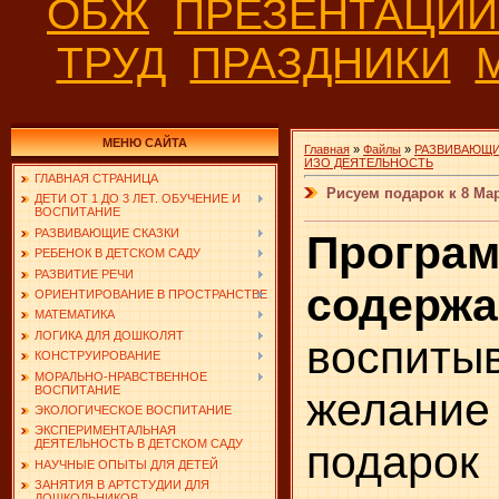
ОБЖ
ПРЕЗЕНТАЦИ
ТРУД
ПРАЗДНИКИ
МЕНЮ САЙТА
Главная
»
Файлы
»
РАЗВИВАЮЩИ
ИЗО ДЕЯТЕЛЬНОСТЬ
ГЛАВНАЯ СТРАНИЦА
Рисуем подарок к 8 Ма
ДЕТИ ОТ 1 ДО 3 ЛЕТ. ОБУЧЕНИЕ И
ВОСПИТАНИЕ
РАЗВИВАЮЩИЕ СКАЗКИ
Програ
РЕБЕНОК В ДЕТСКОМ САДУ
РАЗВИТИЕ РЕЧИ
содержа
ОРИЕНТИРОВАНИЕ В ПРОСТРАНСТВЕ
МАТЕМАТИКА
ЛОГИКА ДЛЯ ДОШКОЛЯТ
воспиты
КОНСТРУИРОВАНИЕ
МОРАЛЬНО-НРАВСТВЕННОЕ
ВОСПИТАНИЕ
желани
ЭКОЛОГИЧЕСКОЕ ВОСПИТАНИЕ
ЭКСПЕРИМЕНТАЛЬНАЯ
подаро
ДЕЯТЕЛЬНОСТЬ В ДЕТСКОМ САДУ
НАУЧНЫЕ ОПЫТЫ ДЛЯ ДЕТЕЙ
ЗАНЯТИЯ В АРТСТУДИИ ДЛЯ
ДОШКОЛЬНИКОВ