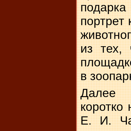
подарк
портрет 
животно
из тех,
пло­щад
в зоопар
Далее 
коротко 
Е. И. Ч