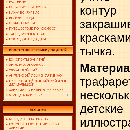
РАСТЕНИЯ
контур
КАК УСТРОЕН ЧЕЛОВЕК
НАУКА ВОКРУГ НАС
ВЕЛИКИЕ ЛЮДИ
закра­ши
СЕКРЕТЫ МАШИН
ПУТЕШЕСТВИЕ ПО КОСМОСУ
краска
ТАНЕЦ. МУЗЫКА. ТЕАТР
КУХНЯ ДОНАЛЬДА ДАКА
тычка.
ИНОСТРАННЫЕ ЯЗЫКИ ДЛЯ ДЕТЕЙ
КОНСПЕКТЫ ЗАНЯТИЙ
Материа
АНГЛИЙСКАЯ АЗБУКА
УЧУ АНГЛИЙСКИЙ
АНГЛИЙСКИЙ ЯЗЫК В КАРТИНКАХ
трафаре
ЦИКЛ ЗАНЯТИЙ "АНГЛИЙСКИЙ ЯЗЫК
ДЛЯ МАЛЫШЕЙ"
ЗАНЯТИЯ ПО НЕМЕЦКОМУ ЯЗЫКУ
нескольк
ФРАНЦУЗСКИЙ ЯЗЫК
детски
ЛОГОПЕД
иллюстр
МЕТОДИЧЕСКАЯ РАБОТА
КОНСПЕКТЫ ЛОГОПЕДИЧЕСКИХ
ЗАНЯТИЙ