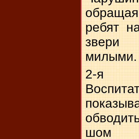
обраща
ребят на
звери
милыми.
2-я 
Воспита
показы
обводит
шом 