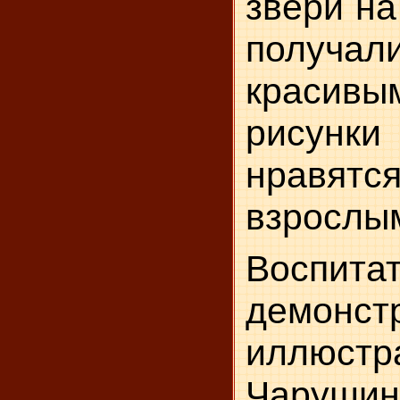
звери на
получал
краси
рису
нрав
взрослым
Воспита
демонст
иллюст
Чарушин