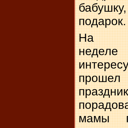
бабушку,
подарок.
На с
неделе 
интере
прош
праздник
порадо
мамы п