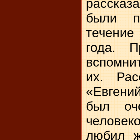
рассказ
были п
течени
года. П
вспомни
их. Рас
«Евген
был оч
челове
любил ж