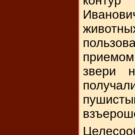
контур
Иванов
живот
пользо
приемо
звери н
получал
пушист
взъерош
Целесоо