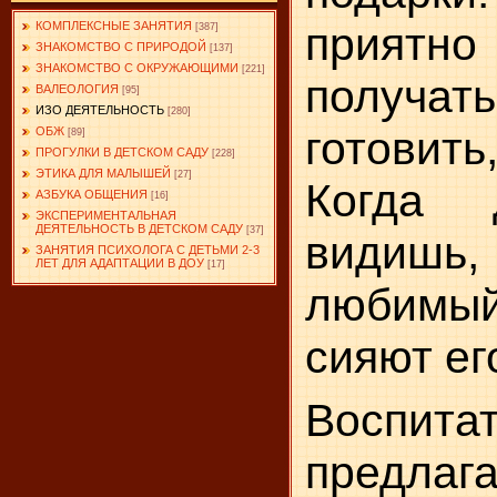
приятн
КОМПЛЕКСНЫЕ ЗАНЯТИЯ
[387]
ЗНАКОМСТВО С ПРИРОДОЙ
[137]
ЗНАКОМСТВО С ОКРУЖАЮЩИМИ
[221]
получ
ВАЛЕОЛОГИЯ
[95]
ИЗО ДЕЯТЕЛЬНОСТЬ
[280]
готови
ОБЖ
[89]
ПРОГУЛКИ В ДЕТСКОМ САДУ
[228]
ЭТИКА ДЛЯ МАЛЫШЕЙ
[27]
Когда 
АЗБУКА ОБЩЕНИЯ
[16]
ЭКСПЕРИМЕНТАЛЬНАЯ
ДЕЯТЕЛЬНОСТЬ В ДЕТСКОМ САДУ
[37]
видишь, 
ЗАНЯТИЯ ПСИХОЛОГА С ДЕТЬМИ 2-3
ЛЕТ ДЛЯ АДАПТАЦИИ В ДОУ
[17]
любимый 
сияют ег
Воспита
предлага