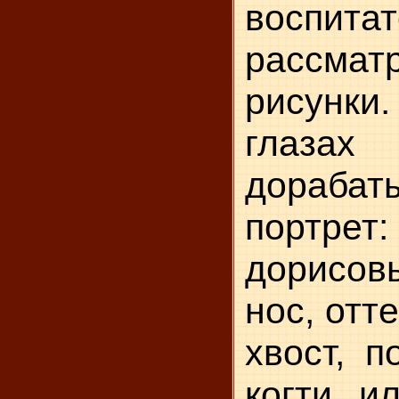
воспитат
рассмат
рисунки.
глаза
дорабат
портрет:
дорисов
нос, отт
хвост, п
когти и