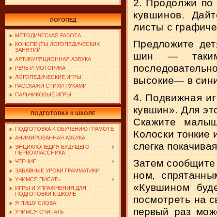
2.
Продолжи по 
кувшинов. Дай
ЛОГОПЕД
листы
с графиче
МЕТОДИЧЕСКАЯ РАБОТА
Предложите детя
КОНСПЕКТЫ ЛОГОПЕДИЧЕСКИХ
ЗАНЯТИЙ
шин — таким
АРТИКУЛЯЦИОННАЯ АЗБУКА
последовательн
РЕЧЬ И МОТОРИКА
ЛОГОПЕДИЧЕСКИЕ ИГРЫ
высо­
кие— в син
РАССКАЖИ СТИХИ РУКАМИ
ПАЛЬЧИКОВЫЕ ИГРЫ
4.
Подвижная иг
кувшин». Для эт
ПОДГОТОВКА К ШКОЛЕ
Скажите малыш
ПОДГОТОВКА К ОБУЧЕНИЮ ГРАМОТЕ
Колоски
тонкие 
АНИМИРОВАННАЯ АЗБУКА
слегка по­
качивая
ЭНЦИКЛОПЕДИЯ БУДУЩЕГО
ПЕРВОКЛАССНИКА
Затем сообщите д
ЧТЕНИЕ
ЗАБАВНЫЕ УРОКИ ГРАММАТИКИ
ном, спрятанны
УЧИМСЯ ПИСАТЬ
«Кув­
шином буде
ИГРЫ И УПРАЖНЕНИЯ ДЛЯ
ПОДГОТОВКИ К ШКОЛЕ
посмотреть
на с
Я ПИШУ СЛОВА
первый раз мо­
ж
УЧИМСЯ СЧИТАТЬ