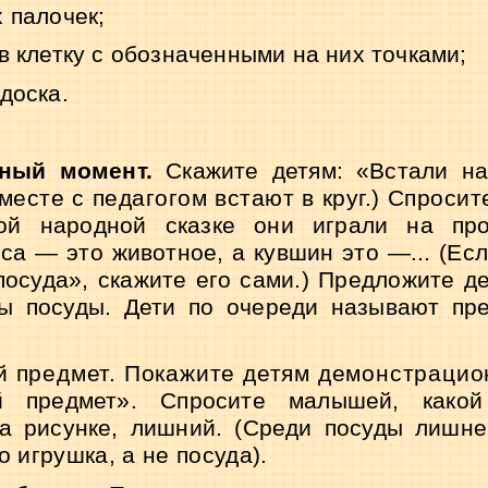
 палочек;
в клетку с обозначенными на них точками;
доска.
нный момент.
Скажите детям: «Встали на
месте с педагогом встают в круг.) Спросит
кой народной сказке они играли на про
иса — это животное, а кувшин это —... (Есл
посуда», скажите его сами.) Предложите д
ты
посуды. Дети по очереди называют пр
 предмет. Покажите детям демонстрацио
 предмет». Спросите малышей, какой 
а рисунке, лишний. (Среди посуды лишней
то игрушка, а не посуда).