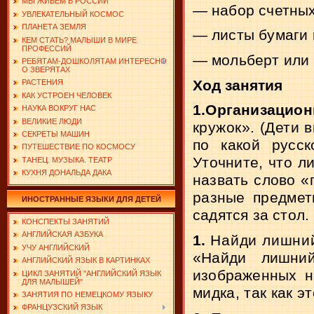
МЫ ЖИВЕМ В РОССИИ
—
набор счетных
УВЛЕКАТЕЛЬНЫЙ КОСМОС
ПЛАНЕТА ЗЕМЛЯ
—
листы бумаги 
КЕМ СТАТЬ? МАЛЫШИ В МИРЕ
ПРОФЕССИЙ
—
мольберт или 
РЕБЯТАМ-ДОШКОЛЯТАМ ИНТЕРЕСНО
О ЗВЕРЯТАХ
Ход занятия
РАСТЕНИЯ
КАК УСТРОЕН ЧЕЛОВЕК
1.Организацио
НАУКА ВОКРУГ НАС
ВЕЛИКИЕ ЛЮДИ
кружок». (Дети в
СЕКРЕТЫ МАШИН
по какой русс
ПУТЕШЕСТВИЕ ПО КОСМОСУ
Уточните,
что л
ТАНЕЦ. МУЗЫКА. ТЕАТР
КУХНЯ ДОНАЛЬДА ДАКА
назвать слово
«
разные предме
ИНОСТРАННЫЕ ЯЗЫКИ ДЛЯ ДЕТЕЙ
садятся за стол.
КОНСПЕКТЫ ЗАНЯТИЙ
АНГЛИЙСКАЯ АЗБУКА
1.
Найди лишний
УЧУ АНГЛИЙСКИЙ
«Найди лишний
АНГЛИЙСКИЙ ЯЗЫК В КАРТИНКАХ
изображенных н
ЦИКЛ ЗАНЯТИЙ "АНГЛИЙСКИЙ ЯЗЫК
ДЛЯ МАЛЫШЕЙ"
мидка, так как э
ЗАНЯТИЯ ПО НЕМЕЦКОМУ ЯЗЫКУ
ФРАНЦУЗСКИЙ ЯЗЫК