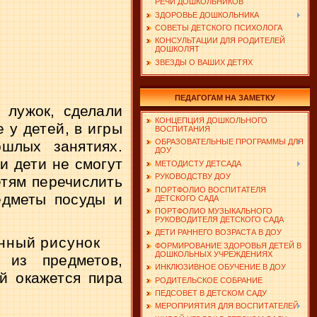
РЕЧИ ДОШКОЛЬНИКОВ
ЗДОРОВЬЕ ДОШКОЛЬНИКА
СОВЕТЫ ДЕТСКОГО ПСИХОЛОГА
КОНСУЛЬТАЦИИ ДЛЯ РОДИТЕЛЕЙ
ДОШКОЛЯТ
ЗВЕЗДЫ О ВАШИХ ДЕТЯХ
ПЕДАГОГАМ НА ЗАМЕТКУ
 лужок, сделали
КОНЦЕПЦИЯ ДОШКОЛЬНОГО
е у детей, в игры
ВОСПИТАНИЯ
ОБРАЗОВАТЕЛЬНЫЕ ПРОГРАММЫ ДЛЯ
шлых занятиях.
ДОУ
и дети не смогут
МЕТОДИСТУ ДЕТСАДА
РУКОВОДСТВУ ДОУ
етям перечислить
ПОРТФОЛИО ВОСПИТАТЕЛЯ
едметы посуды и
ДЕТСКОГО САДА
ПОРТФОЛИО МУЗЫКАЛЬНОГО
РУКОВОДИТЕЛЯ ДЕТСКОГО САДА
ДЕТИ РАННЕГО ВОЗРАСТА В ДОУ
нный рисунок
ФОРМИРОВАНИЕ ЗДОРОВЬЯ ДЕТЕЙ В
ДОШКОЛЬНЫХ УЧРЕЖДЕНИЯХ
из предме­тов,
ИНКЛЮЗИВНОЕ ОБУЧЕНИЕ В ДОУ
 окажется пира­
РОДИТЕЛЬСКОЕ СОБРАНИЕ
ПЕДСОВЕТ В ДЕТСКОМ САДУ
МЕРОПРИЯТИЯ ДЛЯ ВОСПИТАТЕЛЕЙ