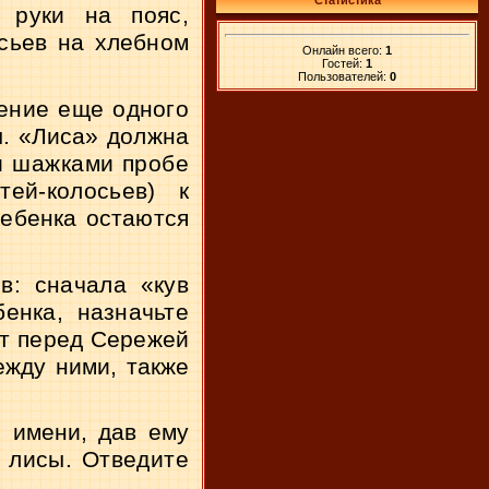
Статистика
 руки на пояс,
сьев на хлебном
Онлайн всего:
1
Гостей:
1
Пользователей:
0
жение еще одного
ы. «Лиса» должна
и шажками пробе­
ей-колосьев) к
 ребенка остаются
: сначала «кув­
енка, назначьте
ит перед Сережей
ежду ними, также
о имени, дав ему
ь лисы. Отведите