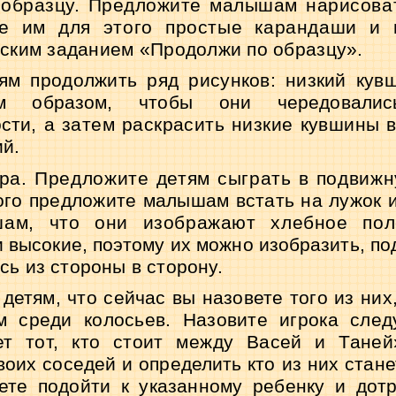
образцу. Предложите малышам нарисова
те им для этого простые карандаши и 
ским заданием «Продолжи по образцу».
м продолжить ряд рисунков: низкий кувш
 образом, чтобы они чередовалис
ости
, а затем раскрасить низкие кувшины в
ий.
ра. Предложите детям сыграть в подвиж
ого предложите малышам встать на лужок и
ам, что они изображают хлебное пол
и высокие, поэтому их можно изобразить, по
сь из стороны в сторону.
етям, что сейчас вы назовете того из них,
м среди колосьев. Назовите игрока сле
т тот, кто стоит между Васей и Таней
воих соседей и определить кто из них стан
ете подойти к указанному ребенку и дотр