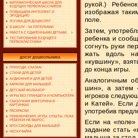
МАТЕМАТИЧЕСКАЯ ШКОЛА ДЛЯ
рукой.) Ребенок
БУДУЩИХ ПЕРВОКЛАССНИКОВ
изображая таким
ПОВЫШАЕМ ИНТЕЛЛЕКТ И
ЭРУДИЦИЮ
поле.
ЛОГИКА ДЛЯ ДОШКОЛЯТ
В ШКОЛУ - ЗА ПЯТЕРКАМИ
Затем, употребл
РАБОТА С ОДАРЕННЫМИ ДЕТЬМИ
ребенка и сообщ
ТЕСТИРОВАНИЕ БУДУЩЕГО
ПЕРВОКЛАССНИКА
со­
гнуть руки пе
жать вдоль на
ДОСУГ ДОШКОЛЬНИКА
«кувшину»,
взят
ПРИХОДИ, СКАЗКА!
до конца игры.
СТИХИ ДЛЯ ДЕТЕЙ
АУДИОКНИГИ ДЛЯ ДЕТЕЙ
Аналогичным об
КАРАОКЕ ДЛЯ МАЛЫШЕЙ
шин», а затем 
ДЕТСКИЙ ФОЛЬКЛОР
игроков
следующ
ИГРЫ БЕЗ ПЛАНШЕТА И КОМПЬЮТЕРА
СКАЗОЧНАЯ ВИКТОРИНА В
и Катей».
Если 
КАРТИНКАХ
употребив пред­
л
РАСКРАСКИ
ПРИКЛЮЧЕНИЯ, ИГРЫ, ОПЫТЫ. ПОКА
РЕБЕНОК НЕ ВЫРОС
Если на «поле» 
КРОССВОРДЫ ДЛЯ МАЛЫШЕЙ
зада­
ние стать «
НЕСКУЧАЙКА
малыша
за стол