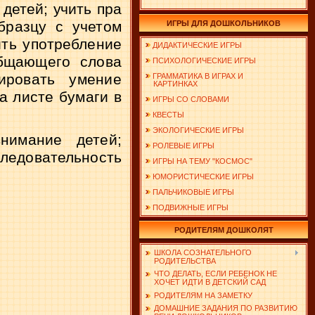
етей; учить пра­
бразцу с учетом
ИГРЫ ДЛЯ ДОШКОЛЬНИКОВ
ить употребление
ДИДАКТИЧЕСКИЕ ИГРЫ
общающего слова
ПСИХОЛОГИЧЕСКИЕ ИГРЫ
ировать умение
ГРАММАТИКА В ИГРАХ И
КАРТИНКАХ
а листе бумаги в
ИГРЫ СО СЛОВАМИ
КВЕСТЫ
ЭКОЛОГИЧЕСКИЕ ИГРЫ
нимание детей;
РОЛЕВЫЕ ИГРЫ
ледовательность
ИГРЫ НА ТЕМУ "КОСМОС"
ЮМОРИСТИЧЕСКИЕ ИГРЫ
ПАЛЬЧИКОВЫЕ ИГРЫ
ПОДВИЖНЫЕ ИГРЫ
РОДИТЕЛЯМ ДОШКОЛЯТ
ШКОЛА СОЗНАТЕЛЬНОГО
РОДИТЕЛЬСТВА
ЧТО ДЕЛАТЬ, ЕСЛИ РЕБЕНОК НЕ
ХОЧЕТ ИДТИ В ДЕТСКИЙ САД
РОДИТЕЛЯМ НА ЗАМЕТКУ
ДОМАШНИЕ ЗАДАНИЯ ПО РАЗВИТИЮ