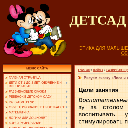
ДЕТСА
ЭТИКА ДЛЯ МАЛЫШ
О
МЕНЮ САЙТА
Главная
»
Файлы
»
РАЗВИВАЮЩИ
Рисуем сказку «Лиса и 
ГЛАВНАЯ СТРАНИЦА
ДЕТИ ОТ 1 ДО 3 ЛЕТ. ОБУЧЕНИЕ И
ВОСПИТАНИЕ
Цели занятия
РАЗВИВАЮЩИЕ СКАЗКИ
РЕБЕНОК В ДЕТСКОМ САДУ
Воспитательн
РАЗВИТИЕ РЕЧИ
зу за столом 
ОРИЕНТИРОВАНИЕ В ПРОСТРАНСТВЕ
МАТЕМАТИКА
воспитывать
ЛОГИКА ДЛЯ ДОШКОЛЯТ
стимулировать 
КОНСТРУИРОВАНИЕ