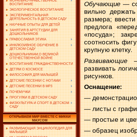
МОРАЛЬНО-НРАВСТВЕННОЕ
Обучающие
— со
ВОСПИТАНИЕ
ЭКОЛОГИЧЕСКОЕ ВОСПИТАНИЕ
вильно держать
ЭКСПЕРИМЕНТАЛЬНАЯ
размера;
ввести
ДЕЯТЕЛЬНОСТЬ В ДЕТСКОМ САДУ
НАУЧНЫЕ ОПЫТЫ ДЛЯ ДЕТЕЙ
предлога «пе­
ре
ЗАНЯТИЯ В АРТСТУДИИ ДЛЯ
«посуда»; закре
ДОШКОЛЬНИКОВ
ПРАВОСЛАВАЯ ЭТИКА
соотносить фигу
ИНКЛЮЗИВНОЕ ОБУЧЕНИЕ В
крупную клетку.
ДЕТСКОМ САДУ
ДОШКОЛЬНИКАМ О ВЕЛИКОЙ
ОТЕЧЕСТВЕННОЙ ВОЙНЕ
Развивающие
ВОСПИТАНИЕ ГРАЖДАНСТВЕННОСТИ
развивать
логич
ДЕТЯМ О КОСМОСЕ
рисунков.
ФИЛОСОФИЯ ДЛЯ МАЛЫШЕЙ
ДЕТСКИЕ ПЕСЕНКИ С НОТАМИ
Оснащение:
ДЕТСКИЕ ПЕСЕНКИ В MP3
ПОЧЕМУЧКИ
—
демонстрацио
ПРОГУЛКИ В ДЕТСКОМ САДУ
ФИЗКУЛЬТУРА И СПОРТ В ДЕТСКОМ
САДУ
—
листы с графи
ОТКРЫВАЕМ МИР ВМЕСТЕ С МИККИ
—
простые и цв
МАУСОМ
РАЗВИВАЮЩАЯ ЭНЦИКЛОПЕДИЯ ДЛЯ
—
образец изобр
МАЛЫШЕЙ