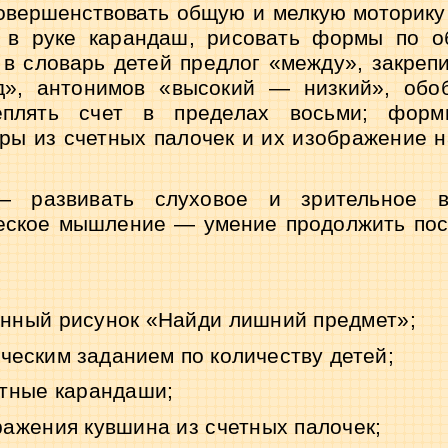
вершенствовать общую и мелкую моторику д
 в руке карандаш, рисовать формы по о
 в словарь детей предлог «между», закреп
д», антонимов «высокий — низкий», об
п­
лять счет в пределах восьми; форм
ры из счет­ных палочек и их изображение н
— развивать слуховое и зрительное в
еское мышление — умение продолжить пос
нный рисунок «Найди лишний предмет»;
ческим заданием по количеству детей;
етные карандаши;
ажения кувшина из счетных палочек;