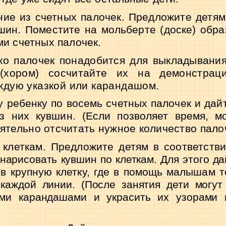
ие из счетных палочек. Предложите детям 
шин. Поместите на мольберте (доске) обр
ми счетных палочек.
ко палочек понадобится для выкладывания
(хором) сосчитайте их на демонстраци
ждую указкой или карандашом.
 ребенку по восемь счетных палочек и дай
з них кувшин. (Если позволяет время, м
ятельно отсчитать нужное количество палоч
 клеткам. Предложите детям в соответств
нарисовать кувшин по клеткам. Для этого да
в крупную клетку, где в помощь малышам 
каждой линии. (После занятия дети могут 
ми карандашами и украсить их узорами п