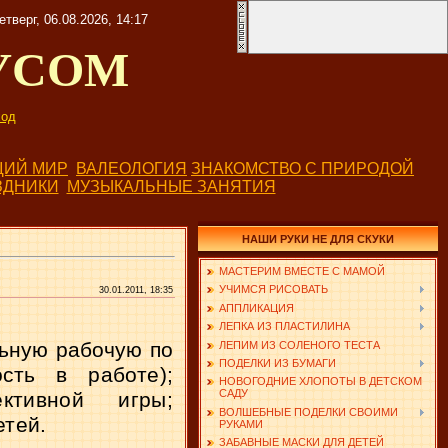
етверг, 06.08.2026, 14:17
УСОМ
од
ИЙ МИР
ВАЛЕОЛОГИЯ
ЗНАКОМСТВО С ПРИРОДОЙ
ЗДНИКИ
МУЗЫКАЛЬНЫЕ ЗАНЯТИЯ
НАШИ РУКИ НЕ ДЛЯ СКУКИ
МАСТЕРИМ ВМЕСТЕ С МАМОЙ
УЧИМСЯ РИСОВАТЬ
30.01.2011, 18:35
АППЛИКАЦИЯ
ЛЕПКА ИЗ ПЛАСТИЛИНА
ьную рабочую по­
ЛЕПИМ ИЗ СОЛЕНОГО ТЕСТА
ПОДЕЛКИ ИЗ БУМАГИ
сть в работе);
НОВОГОДНИЕ ХЛОПОТЫ В ДЕТСКОМ
САДУ
ктивной игры;
ВОЛШЕБНЫЕ ПОДЕЛКИ СВОИМИ
етей.
РУКАМИ
ЗАБАВНЫЕ МАСКИ ДЛЯ ДЕТЕЙ