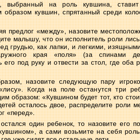
, вы­
бранный на роль кувшина, ставит
 образом кув­
шин, спрятанный среди коло
яя предлог «между», назовите местополо
ите малышу, что он исполнитель роли лис
ред грудью, как лапки, и легкими, изящным
ружного края «поля» (за спинами дет
ь его под руку и отвести за стол, где оба
разом, назовите следующую пару игроков
«лису». Когда на поле останутся три реб
им образом: «Кувшином будет тот, кто сто
детей осталось двое, распределите роли м
ог «перед».
остался один ребенок, то назовите его п
кувшином», а сами возьмите на себя рол
, где уже сидят все остальные дети.