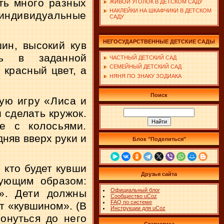
ть много разных
ЖИВОЙ УГОЛОК В ДЕТСКОМ САДУ
НАКЛЕЙКИ НА ШКАФЧИКИ В ДЕТСКОМ
индивидуальные
САДУ
НЕГОСУДАРСТВЕННЫЕ ДЕТСКИЕ САДЫ
ин, высокий кув­
ь в заданной
ЧАСТНЫЙ ДЕТСКИЙ САД
СЕМЕЙНЫЙ ДЕТСКИЙ САД
 красный цвет, а
НЯНЯ ПО ЗНАКУ ЗОДИАКА
Поиск
ную игру «Лиса
и
 сделать кружок.
е с колосьями.
дняв вверх руки и
Блок "Поделиться"
 кто будет кувши­
Друзья сайта
дующим образом:
Официальный блог
». Дети должны
Сообщество uCoz
FAQ по системе
ет «кувшином». (В
Инструкции для uCoz
онуться до него