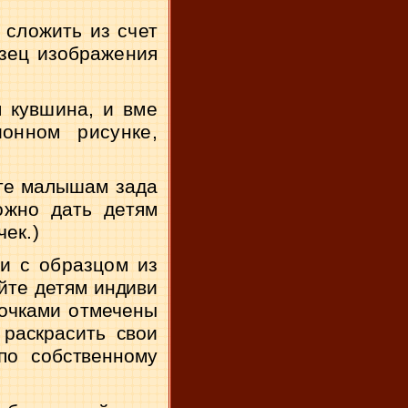
сложить из счет­
азец изображения
 кувшина, и вме­
онном рисунке,
те малышам зада­
ожно дать детям
ек.)
ии с образцом из
йте детям индиви­
точками отмечены
раскра­сить свои
о собствен­
ному