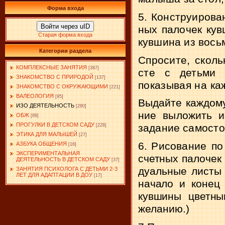
Форма входа
5.
Конструирован
Войти через uID
ных палочек кув
Старая форма входа
кув­
шина из вось
Категории раздела
Спросите, сколь
КОМПЛЕКСНЫЕ ЗАНЯТИЯ
[387]
сте с детьми 
ЗНАКОМСТВО С ПРИРОДОЙ
[137]
показывая
на ка
ЗНАКОМСТВО С ОКРУЖАЮЩИМИ
[221]
ВАЛЕОЛОГИЯ
[95]
Выдайте каждому
ИЗО ДЕЯТЕЛЬНОСТЬ
[280]
ние выложить и
ОБЖ
[89]
ПРОГУЛКИ В ДЕТСКОМ САДУ
задание
самосто
[228]
ЭТИКА ДЛЯ МАЛЫШЕЙ
[27]
6.
Рисование по
АЗБУКА ОБЩЕНИЯ
[16]
ЭКСПЕРИМЕНТАЛЬНАЯ
счетных палочек 
ДЕЯТЕЛЬНОСТЬ В ДЕТСКОМ САДУ
[37]
дуальные листы 
ЗАНЯТИЯ ПСИХОЛОГА С ДЕТЬМИ 2-3
ЛЕТ ДЛЯ АДАПТАЦИИ В ДОУ
[17]
начало и конец 
кувшины цветны
желанию.)