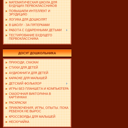
МАТЕМАТИЧЕСКАЯ ШКОЛА ДЛЯ
БУДУЩИХ ПЕРВОКЛАССНИКОВ
ПОВЫШАЕМ ИНТЕЛЛЕКТ И
ЭРУДИЦИЮ
ЛОГИКА ДЛЯ ДОШКОЛЯТ
В ШКОЛУ - ЗА ПЯТЕРКАМИ
РАБОТА С ОДАРЕННЫМИ ДЕТЬМИ
ТЕСТИРОВАНИЕ БУДУЩЕГО
ПЕРВОКЛАССНИКА
ДОСУГ ДОШКОЛЬНИКА
ПРИХОДИ, СКАЗКА!
СТИХИ ДЛЯ ДЕТЕЙ
АУДИОКНИГИ ДЛЯ ДЕТЕЙ
КАРАОКЕ ДЛЯ МАЛЫШЕЙ
ДЕТСКИЙ ФОЛЬКЛОР
ИГРЫ БЕЗ ПЛАНШЕТА И КОМПЬЮТЕРА
СКАЗОЧНАЯ ВИКТОРИНА В
КАРТИНКАХ
РАСКРАСКИ
ПРИКЛЮЧЕНИЯ, ИГРЫ, ОПЫТЫ. ПОКА
РЕБЕНОК НЕ ВЫРОС
КРОССВОРДЫ ДЛЯ МАЛЫШЕЙ
НЕСКУЧАЙКА