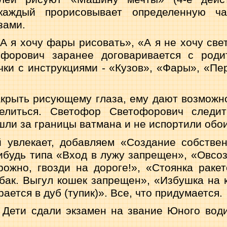
каждый прорисовывает определенную ч
зами.
А я хочу фары рисовать», «А я не хочу свет
форович заранее договаривается с роди
чки с инструкциями - «Ку­зов», «Фары», «Пе
акрыть рисующему глаза, ему дают возможн
елиться. Светофор Светофорович сле­ди
шли за границы ватмана и не испортили обои
 увлекает, добавляем «Создание собствен
нибудь типа «Вход в лужу запрещен», «Овсо
рожно, гвозди на дороге!», «Стоянка ракет
бак. Выгул кошек запрещен», «Избушка на к
ает­ся в дуб (тупик)». Все, что придумается.
 Дети сдали экзамен на звание Юного вод