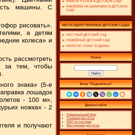
ЖИВОЙ УГОЛОК В ДЕТСКОМ САДУ
асть машины. С
НАКЛЕЙКИ НА ШКАФЧИКИ В ДЕТСКОМ
САДУ
о­фор рисовать».
НЕГОСУДАРСТВЕННЫЕ ДЕТСКИЕ САДЫ
телями, а детям
ЧАСТНЫЙ ДЕТСКИЙ САД
редние колеса» и
СЕМЕЙНЫЙ ДЕТСКИЙ САД
НЯНЯ ПО ЗНАКУ ЗОДИАКА
ость рассмотреть
Поиск
т за тем, чтобы
.
ного знака» (5-е
Блок "Поделиться"
заправка лошадок
олетов - 100 м»,
Друзья сайта
урьих ножках - 2
Официальный блог
Сообщество uCoz
FAQ по системе
ителя и получают
Инструкции для uCoz