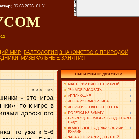
етверг, 06.08.2026, 01:31
УСОМ
од
ИЙ МИР
ВАЛЕОЛОГИЯ
ЗНАКОМСТВО С ПРИРОДОЙ
ЗДНИКИ
МУЗЫКАЛЬНЫЕ ЗАНЯТИЯ
НАШИ РУКИ НЕ ДЛЯ СКУКИ
МАСТЕРИМ ВМЕСТЕ С МАМОЙ
УЧИМСЯ РИСОВАТЬ
05.03.2011, 10:57
АППЛИКАЦИЯ
ин­ки - это игра
ЛЕПКА ИЗ ПЛАСТИЛИНА
ки», то к игре в
ЛЕПИМ ИЗ СОЛЕНОГО ТЕСТА
вилами дорожного
ПОДЕЛКИ ИЗ БУМАГИ
НОВОГОДНИЕ ХЛОПОТЫ В ДЕТСКОМ
САДУ
ВОЛШЕБНЫЕ ПОДЕЛКИ СВОИМИ
ка, то уже к 5-6
РУКАМИ
ЗАБАВНЫЕ МАСКИ ДЛЯ ДЕТЕЙ