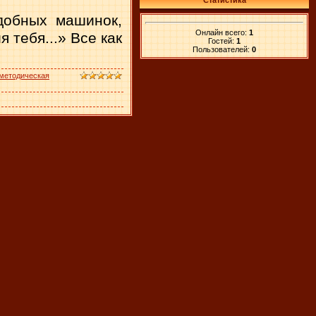
Статистика
добных машинок,
Онлайн всего:
1
 тебя...» Все как
Гостей:
1
Пользователей:
0
методическая