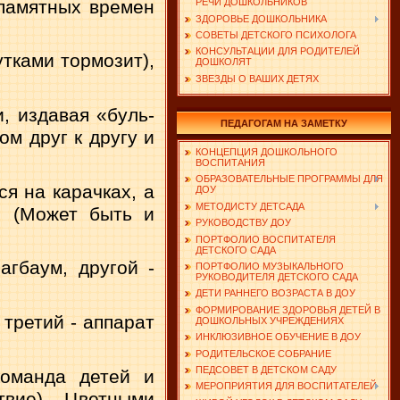
апамятных времен
РЕЧИ ДОШКОЛЬНИКОВ
ЗДОРОВЬЕ ДОШКОЛЬНИКА
СОВЕТЫ ДЕТСКОГО ПСИХОЛОГА
КОНСУЛЬТАЦИИ ДЛЯ РОДИТЕЛЕЙ
т­ками тормозит),
ДОШКОЛЯТ
ЗВЕЗДЫ О ВАШИХ ДЕТЯХ
 из­давая «буль-
ПЕДАГОГАМ НА ЗАМЕТКУ
ом друг к другу и
КОНЦЕПЦИЯ ДОШКОЛЬНОГО
ВОСПИТАНИЯ
ОБРАЗОВАТЕЛЬНЫЕ ПРОГРАММЫ ДЛЯ
ся на карачках, а
ДОУ
МЕТОДИСТУ ДЕТСАДА
. (Может быть и
РУКОВОДСТВУ ДОУ
ПОРТФОЛИО ВОСПИТАТЕЛЯ
ДЕТСКОГО САДА
гба­ум, другой -
ПОРТФОЛИО МУЗЫКАЛЬНОГО
РУКОВОДИТЕЛЯ ДЕТСКОГО САДА
ДЕТИ РАННЕГО ВОЗРАСТА В ДОУ
ФОРМИРОВАНИЕ ЗДОРОВЬЯ ДЕТЕЙ В
 третий - аппарат
ДОШКОЛЬНЫХ УЧРЕЖДЕНИЯХ
ИНКЛЮЗИВНОЕ ОБУЧЕНИЕ В ДОУ
РОДИТЕЛЬСКОЕ СОБРАНИЕ
ПЕДСОВЕТ В ДЕТСКОМ САДУ
команда детей и
МЕРОПРИЯТИЯ ДЛЯ ВОСПИТАТЕЛЕЙ
вие). Цветными