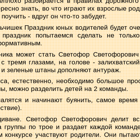
еплохо разбирается в правилах дорож­ного
ресно знать, во что играют их взрослые ро
поучить - вдруг он что-то забудет.
ьчишек Праздник юных водителей будет оч
 праздник попытаемся сделать не толь­к
формативным.
ника может стать Светофор Светофорович 
 с тремя глазами, на голове - залих­ватски
 и зеленые штаны допол­няют антураж.
рса, естественно, необходимо большое прос
ы, можно разделить детей на 2 ко­манды.
алятся и начинают буянить, самое время
ствие).
диване. Светофор Светофорович делит вс
а группы по трое и раздает каждой команде
м конкурсе участвуют родители. Они пытают