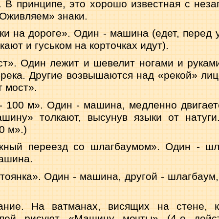
. В прин­ципе, это хорошо известная с нез
«Оживляем» знаки.
ки на дороге». Один - машина (едет, перед у
якают и гуськом на корточках идут).
ст». Один лежит и шевелит ногами и руками,
 река. Другие возвышаются над «ре­кой» лиц
т мост».
- 100 м». Один - машина, медленно двигает
ашину» толкают, высунув языки от натуги
0 м».)
ный переезд со шлагбаумом». Один - шла
машина.
тоянка». Один - машина, другой - шлагбаум,
ние. На ватманах, висящих на стене, 
елей рисуют «Машину мечты» (4-е дейст