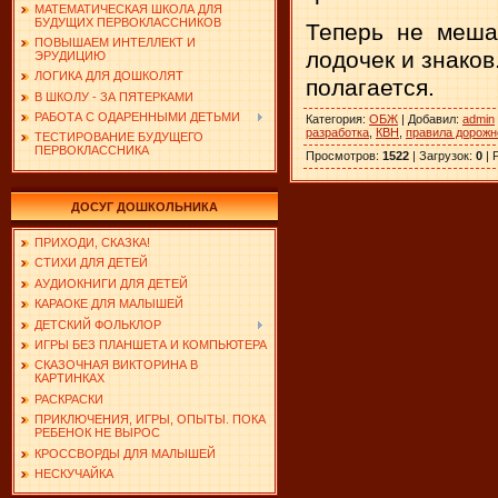
МАТЕМАТИЧЕСКАЯ ШКОЛА ДЛЯ
БУДУЩИХ ПЕРВОКЛАССНИКОВ
Теперь не меша
ПОВЫШАЕМ ИНТЕЛЛЕКТ И
лодочек и знаков
ЭРУДИЦИЮ
ЛОГИКА ДЛЯ ДОШКОЛЯТ
полагается.
В ШКОЛУ - ЗА ПЯТЕРКАМИ
РАБОТА С ОДАРЕННЫМИ ДЕТЬМИ
Категория
:
ОБЖ
|
Добавил
:
admin
разработка
,
КВН
,
правила дорожн
ТЕСТИРОВАНИЕ БУДУЩЕГО
ПЕРВОКЛАССНИКА
Просмотров
:
1522
|
Загрузок
:
0
|
ДОСУГ ДОШКОЛЬНИКА
ПРИХОДИ, СКАЗКА!
СТИХИ ДЛЯ ДЕТЕЙ
АУДИОКНИГИ ДЛЯ ДЕТЕЙ
КАРАОКЕ ДЛЯ МАЛЫШЕЙ
ДЕТСКИЙ ФОЛЬКЛОР
ИГРЫ БЕЗ ПЛАНШЕТА И КОМПЬЮТЕРА
СКАЗОЧНАЯ ВИКТОРИНА В
КАРТИНКАХ
РАСКРАСКИ
ПРИКЛЮЧЕНИЯ, ИГРЫ, ОПЫТЫ. ПОКА
РЕБЕНОК НЕ ВЫРОС
КРОССВОРДЫ ДЛЯ МАЛЫШЕЙ
НЕСКУЧАЙКА