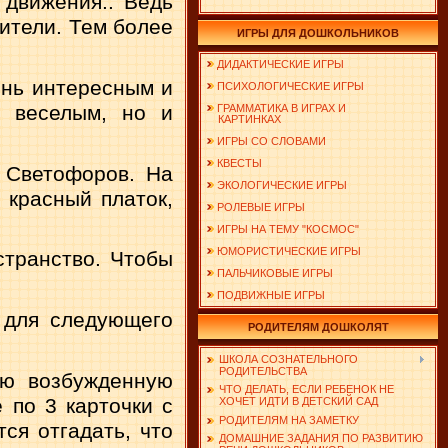
 движения.. Ведь
дители. Тем более
ИГРЫ ДЛЯ ДОШКОЛЬНИКОВ
ДИДАКТИЧЕСКИЕ ИГРЫ
ень интересным и
ПСИХОЛОГИЧЕСКИЕ ИГРЫ
о веселым, но и
ГРАММАТИКА В ИГРАХ И
КАРТИНКАХ
ИГРЫ СО СЛОВАМИ
КВЕСТЫ
Све­тофоров. На
ЭКОЛОГИЧЕСКИЕ ИГРЫ
й красный платок,
РОЛЕВЫЕ ИГРЫ
ИГРЫ НА ТЕМУ "КОСМОС"
ЮМОРИСТИЧЕСКИЕ ИГРЫ
тран­ство. Чтобы
ПАЛЬЧИКОВЫЕ ИГРЫ
ПОДВИЖНЫЕ ИГРЫ
 для следу­ющего
РОДИТЕЛЯМ ДОШКОЛЯТ
ШКОЛА СОЗНАТЕЛЬНОГО
РОДИТЕЛЬСТВА
ю воз­бужденную
ЧТО ДЕЛАТЬ, ЕСЛИ РЕБЕНОК НЕ
 по 3 карточки с
ХОЧЕТ ИДТИ В ДЕТСКИЙ САД
РОДИТЕЛЯМ НА ЗАМЕТКУ
ся отгадать, что
ДОМАШНИЕ ЗАДАНИЯ ПО РАЗВИТИЮ