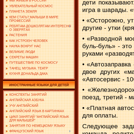
МЫ ЖИВЕМ В РОССИИ
дети показывают
УВЛЕКАТЕЛЬНЫЙ КОСМОС
игра в шарады. 
ПЛАНЕТА ЗЕМЛЯ
КЕМ СТАТЬ? МАЛЫШИ В МИРЕ
• «Осторожно, ут
ПРОФЕССИЙ
РЕБЯТАМ-ДОШКОЛЯТАМ ИНТЕРЕСНО
другие - утки (кр
О ЗВЕРЯТАХ
РАСТЕНИЯ
• «Разводной мо
КАК УСТРОЕН ЧЕЛОВЕК
буль-буль» - это
НАУКА ВОКРУГ НАС
ВЕЛИКИЕ ЛЮДИ
руками «разводя
СЕКРЕТЫ МАШИН
• «Автозаправка 
ПУТЕШЕСТВИЕ ПО КОСМОСУ
ТАНЕЦ. МУЗЫКА. ТЕАТР
двое других «м
КУХНЯ ДОНАЛЬДА ДАКА
«Автосервис - 10
ИНОСТРАННЫЕ ЯЗЫКИ ДЛЯ ДЕТЕЙ
• «Железнодорож
КОНСПЕКТЫ ЗАНЯТИЙ
поезд, третий - 
АНГЛИЙСКАЯ АЗБУКА
УЧУ АНГЛИЙСКИЙ
• «Платная автос
АНГЛИЙСКИЙ ЯЗЫК В КАРТИНКАХ
для оплаты.
ЦИКЛ ЗАНЯТИЙ "АНГЛИЙСКИЙ ЯЗЫК
ДЛЯ МАЛЫШЕЙ"
Следующее зада
ЗАНЯТИЯ ПО НЕМЕЦКОМУ ЯЗЫКУ
ФРАНЦУЗСКИЙ ЯЗЫК
команда родит