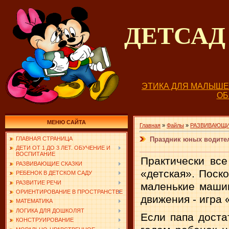
ДЕТСА
ЭТИКА ДЛЯ МАЛЫШ
О
МЕНЮ САЙТА
Главная
»
Файлы
»
РАЗВИВАЮЩИ
Праздник юных водите
ГЛАВНАЯ СТРАНИЦА
ДЕТИ ОТ 1 ДО 3 ЛЕТ. ОБУЧЕНИЕ И
ВОСПИТАНИЕ
Практически все
РАЗВИВАЮЩИЕ СКАЗКИ
«детская». Поск
РЕБЕНОК В ДЕТСКОМ САДУ
РАЗВИТИЕ РЕЧИ
маленькие машин
ОРИЕНТИРОВАНИЕ В ПРОСТРАНСТВЕ
движения - игра 
МАТЕМАТИКА
ЛОГИКА ДЛЯ ДОШКОЛЯТ
Если папа доста
КОНСТРУИРОВАНИЕ