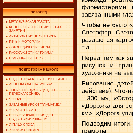
фломастерами 
ЛОГОПЕД
завязанными гла
МЕТОДИЧЕСКАЯ РАБОТА
Чтобы не было «
КОНСПЕКТЫ ЛОГОПЕДИЧЕСКИХ
Светофор Свето
ЗАНЯТИЙ
АРТИКУЛЯЦИОННАЯ АЗБУКА
раздаются карто
РЕЧЬ И МОТОРИКА
т.д.
ЛОГОПЕДИЧЕСКИЕ ИГРЫ
РАССКАЖИ СТИХИ РУКАМИ
Перед тем как з
ПАЛЬЧИКОВЫЕ ИГРЫ
рисунок и приц
ПОДГОТОВКА К ШКОЛЕ
художники не вы
ПОДГОТОВКА К ОБУЧЕНИЮ ГРАМОТЕ
Рисование детей
АНИМИРОВАННАЯ АЗБУКА
действие). Что-
ЭНЦИКЛОПЕДИЯ БУДУЩЕГО
ПЕРВОКЛАССНИКА
- 300 м», «Осто
ЧТЕНИЕ
«Дорожка для со
ЗАБАВНЫЕ УРОКИ ГРАММАТИКИ
УЧИМСЯ ПИСАТЬ
км», «Дорога упир
ИГРЫ И УПРАЖНЕНИЯ ДЛЯ
ПОДГОТОВКИ К ШКОЛЕ
Подводим итоги.
Я ПИШУ СЛОВА
грамоты.
УЧИМСЯ СЧИТАТЬ