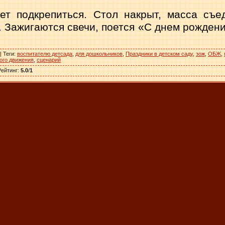
ет подкрепиться. Стол накрыт, масса съе
. Зажигаются свечи, поется «С днем рож­дения
|
Теги
:
воспитателю детсада
,
для дошкольников
,
Праздники в детском саду
,
зож
,
ОБЖ
,
ого движения
,
сценарий
Рейтинг
:
5.0
/
1