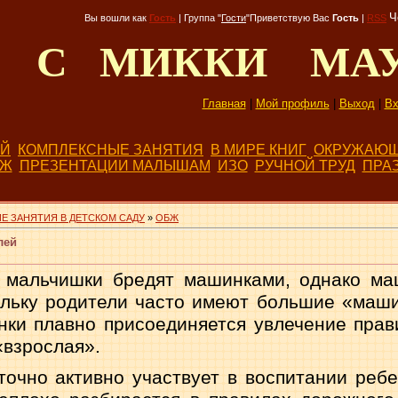
Ч
Вы вошли как
Гость
|
Группа
"
Гости
"
Приветствую Вас
Гость
|
RSS
Д С МИККИ МА
Главная
|
Мой профиль
|
Выход
|
Вх
ЕЙ
КОМПЛЕКСНЫЕ ЗАНЯТИЯ
В МИРЕ КНИГ
ОКРУЖАЮЩ
БЖ
ПРЕЗЕНТАЦИИ МАЛЫШАМ
ИЗО
РУЧНОЙ ТРУД
ПРА
Е ЗАНЯТИЯ В ДЕТСКОМ САДУ
»
ОБЖ
лей
 мальчишки бредят машинками, однако маш
ольку родители часто имеют боль­шие «машин
ки плавно присоеди­няется увлечение пра
«взрослая».
точно активно участвует в воспитании ребен