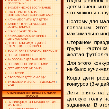
годам ребенок н
МОРАЛЬНО-НРАВСТВЕННОЕ
ВОСПИТАНИЕ
детям очень инте
ЭКОЛОГИЧЕСКОЕ ВОСПИТАНИЕ
что можно и папу 
ЭКСПЕРИМЕНТАЛЬНАЯ
ДЕЯТЕЛЬНОСТЬ В ДЕТСКОМ САДУ
НАУЧНЫЕ ОПЫТЫ ДЛЯ ДЕТЕЙ
Поэтому для мал
ЗАНЯТИЯ В АРТСТУДИИ ДЛЯ
полезным. Этот
ДОШКОЛЬНИКОВ
ПРАВОСЛАВАЯ ЭТИКА
максимально ин
ИНКЛЮЗИВНОЕ ОБУЧЕНИЕ В
ДЕТСКОМ САДУ
Стержнем празд
ДОШКОЛЬНИКАМ О ВЕЛИКОЙ
ОТЕЧЕСТВЕННОЙ ВОЙНЕ
груди - картонка
ВОСПИТАНИЕ ГРАЖДАНСТВЕННОСТИ
желтая футболка
ДЕТЯМ О КОСМОСЕ
ФИЛОСОФИЯ ДЛЯ МАЛЫШЕЙ
Для этого конку
ДЕТСКИЕ ПЕСЕНКИ С НОТАМИ
не было кучи-мал
ДЕТСКИЕ ПЕСЕНКИ В MP3
ПОЧЕМУЧКИ
Когда дети расш
ПРОГУЛКИ В ДЕТСКОМ САДУ
ФИЗКУЛЬТУРА И СПОРТ В ДЕТСКОМ
конкурса (3-е дей
САДУ
Дети опять на 
ОТКРЫВАЕМ МИР ВМЕСТЕ С МИККИ
МАУСОМ
детскую толпу н
РАЗВИВАЮЩАЯ ЭНЦИКЛОПЕДИЯ ДЛЯ
заданием. В это
МАЛЫШЕЙ