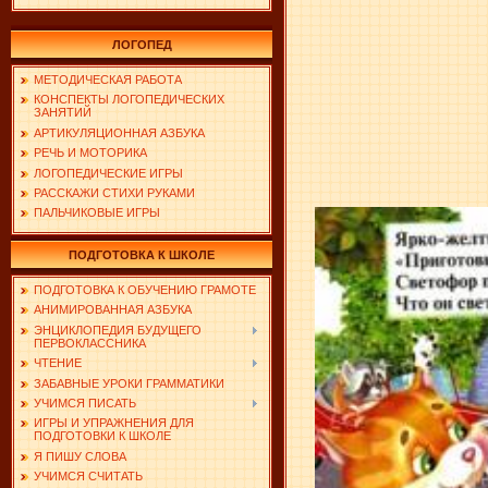
ЛОГОПЕД
МЕТОДИЧЕСКАЯ РАБОТА
КОНСПЕКТЫ ЛОГОПЕДИЧЕСКИХ
ЗАНЯТИЙ
АРТИКУЛЯЦИОННАЯ АЗБУКА
РЕЧЬ И МОТОРИКА
ЛОГОПЕДИЧЕСКИЕ ИГРЫ
РАССКАЖИ СТИХИ РУКАМИ
ПАЛЬЧИКОВЫЕ ИГРЫ
ПОДГОТОВКА К ШКОЛЕ
ПОДГОТОВКА К ОБУЧЕНИЮ ГРАМОТЕ
АНИМИРОВАННАЯ АЗБУКА
ЭНЦИКЛОПЕДИЯ БУДУЩЕГО
ПЕРВОКЛАССНИКА
ЧТЕНИЕ
ЗАБАВНЫЕ УРОКИ ГРАММАТИКИ
УЧИМСЯ ПИСАТЬ
ИГРЫ И УПРАЖНЕНИЯ ДЛЯ
ПОДГОТОВКИ К ШКОЛЕ
Я ПИШУ СЛОВА
УЧИМСЯ СЧИТАТЬ