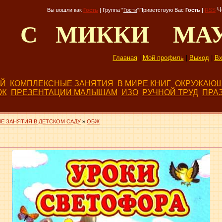
Ч
Вы вошли как
Гость
|
Группа
"
Гости
"
Приветствую Вас
Гость
|
RSS
Д С МИККИ МА
Главная
|
Мой профиль
|
Выход
|
Вх
ЕЙ
КОМПЛЕКСНЫЕ ЗАНЯТИЯ
В МИРЕ КНИГ
ОКРУЖАЮЩ
БЖ
ПРЕЗЕНТАЦИИ МАЛЫШАМ
ИЗО
РУЧНОЙ ТРУД
ПРА
Е ЗАНЯТИЯ В ДЕТСКОМ САДУ
»
ОБЖ