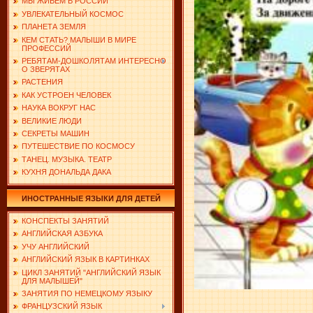
МЫ ЖИВЕМ В РОССИИ
УВЛЕКАТЕЛЬНЫЙ КОСМОС
ПЛАНЕТА ЗЕМЛЯ
КЕМ СТАТЬ? МАЛЫШИ В МИРЕ
ПРОФЕССИЙ
РЕБЯТАМ-ДОШКОЛЯТАМ ИНТЕРЕСНО
О ЗВЕРЯТАХ
РАСТЕНИЯ
КАК УСТРОЕН ЧЕЛОВЕК
НАУКА ВОКРУГ НАС
ВЕЛИКИЕ ЛЮДИ
СЕКРЕТЫ МАШИН
ПУТЕШЕСТВИЕ ПО КОСМОСУ
ТАНЕЦ. МУЗЫКА. ТЕАТР
КУХНЯ ДОНАЛЬДА ДАКА
ИНОСТРАННЫЕ ЯЗЫКИ ДЛЯ ДЕТЕЙ
КОНСПЕКТЫ ЗАНЯТИЙ
АНГЛИЙСКАЯ АЗБУКА
УЧУ АНГЛИЙСКИЙ
АНГЛИЙСКИЙ ЯЗЫК В КАРТИНКАХ
ЦИКЛ ЗАНЯТИЙ "АНГЛИЙСКИЙ ЯЗЫК
ДЛЯ МАЛЫШЕЙ"
ЗАНЯТИЯ ПО НЕМЕЦКОМУ ЯЗЫКУ
ФРАНЦУЗСКИЙ ЯЗЫК