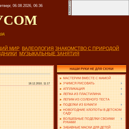
етверг, 06.08.2026, 06:36
УСОМ
од
ИЙ МИР
ВАЛЕОЛОГИЯ
ЗНАКОМСТВО С ПРИРОДОЙ
ЗДНИКИ
МУЗЫКАЛЬНЫЕ ЗАНЯТИЯ
НАШИ РУКИ НЕ ДЛЯ СКУКИ
МАСТЕРИМ ВМЕСТЕ С МАМОЙ
УЧИМСЯ РИСОВАТЬ
18.12.2010, 11:17
АППЛИКАЦИЯ
ЛЕПКА ИЗ ПЛАСТИЛИНА
ЛЕПИМ ИЗ СОЛЕНОГО ТЕСТА
ПОДЕЛКИ ИЗ БУМАГИ
НОВОГОДНИЕ ХЛОПОТЫ В ДЕТСКОМ
САДУ
ВОЛШЕБНЫЕ ПОДЕЛКИ СВОИМИ
РУКАМИ
ЗАБАВНЫЕ МАСКИ ДЛЯ ДЕТЕЙ