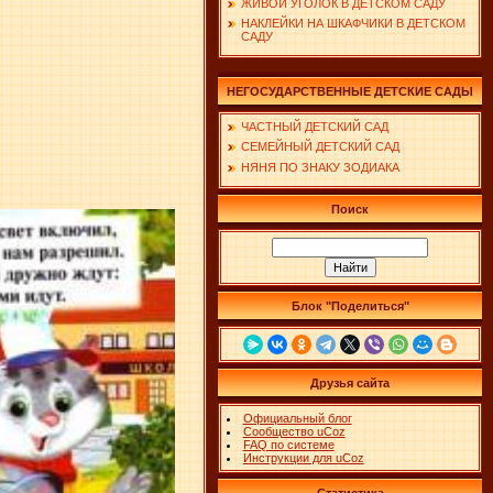
ЖИВОЙ УГОЛОК В ДЕТСКОМ САДУ
НАКЛЕЙКИ НА ШКАФЧИКИ В ДЕТСКОМ
САДУ
НЕГОСУДАРСТВЕННЫЕ ДЕТСКИЕ САДЫ
ЧАСТНЫЙ ДЕТСКИЙ САД
СЕМЕЙНЫЙ ДЕТСКИЙ САД
НЯНЯ ПО ЗНАКУ ЗОДИАКА
Поиск
Блок "Поделиться"
Друзья сайта
Официальный блог
Сообщество uCoz
FAQ по системе
Инструкции для uCoz