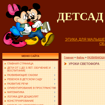
ДЕТСА
ЭТИКА ДЛЯ МАЛЫШ
О
МЕНЮ САЙТА
Главная
»
Файлы
»
РАЗВИВАЮЩИ
УРОКИ СВЕТОФОРА
ГЛАВНАЯ СТРАНИЦА
ДЕТИ ОТ 1 ДО 3 ЛЕТ. ОБУЧЕНИЕ И
ВОСПИТАНИЕ
РАЗВИВАЮЩИЕ СКАЗКИ
РЕБЕНОК В ДЕТСКОМ САДУ
РАЗВИТИЕ РЕЧИ
ОРИЕНТИРОВАНИЕ В ПРОСТРАНСТВЕ
МАТЕМАТИКА
ЛОГИКА ДЛЯ ДОШКОЛЯТ
КОНСТРУИРОВАНИЕ