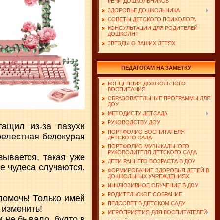
РЕЧИ ДОШКОЛЬНИКОВ
ЗДОРОВЬЕ ДОШКОЛЬНИКА
СОВЕТЫ ДЕТСКОГО ПСИХОЛОГА
КОНСУЛЬТАЦИИ ДЛЯ РОДИТЕЛЕЙ
ДОШКОЛЯТ
ЗВЕЗДЫ О ВАШИХ ДЕТЯХ
ПЕДАГОГАМ НА ЗАМЕТКУ
КОНЦЕПЦИЯ ДОШКОЛЬНОГО
ВОСПИТАНИЯ
ОБРАЗОВАТЕЛЬНЫЕ ПРОГРАММЫ ДЛЯ
ДОУ
МЕТОДИСТУ ДЕТСАДА
РУКОВОДСТВУ ДОУ
ащил из-за пазухи
ПОРТФОЛИО ВОСПИТАТЕЛЯ
релестная белокурая
ДЕТСКОГО САДА
ПОРТФОЛИО МУЗЫКАЛЬНОГО
РУКОВОДИТЕЛЯ ДЕТСКОГО САДА
зывается, такая уже
ДЕТИ РАННЕГО ВОЗРАСТА В ДОУ
ие чудеса случаются.
ФОРМИРОВАНИЕ ЗДОРОВЬЯ ДЕТЕЙ В
ДОШКОЛЬНЫХ УЧРЕЖДЕНИЯХ
ИНКЛЮЗИВНОЕ ОБУЧЕНИЕ В ДОУ
РОДИТЕЛЬСКОЕ СОБРАНИЕ
 помочь! Только имей
ПЕДСОВЕТ В ДЕТСКОМ САДУ
 изменить!
МЕРОПРИЯТИЯ ДЛЯ ВОСПИТАТЕЛЕЙ
и не бывало, будто в