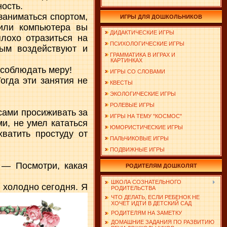
ость.
заниматься спортом,
ИГРЫ ДЛЯ ДОШКОЛЬНИКОВ
 или компьютера вы
ДИДАКТИЧЕСКИЕ ИГРЫ
лохо отразиться на
ПСИХОЛОГИЧЕСКИЕ ИГРЫ
рым воздействуют и
ГРАММАТИКА В ИГРАХ И
КАРТИНКАХ
 соблюдать меру!
ИГРЫ СО СЛОВАМИ
огда эти занятия не
КВЕСТЫ
ЭКОЛОГИЧЕСКИЕ ИГРЫ
РОЛЕВЫЕ ИГРЫ
сами просиживать за
ИГРЫ НА ТЕМУ "КОСМОС"
и, не умел кататься
ЮМОРИСТИЧЕСКИЕ ИГРЫ
ватить простуду от
ПАЛЬЧИКОВЫЕ ИГРЫ
ПОДВИЖНЫЕ ИГРЫ
 — Посмотри, какая
РОДИТЕЛЯМ ДОШКОЛЯТ
ШКОЛА СОЗНАТЕЛЬНОГО
и холодно сегодня. Я
РОДИТЕЛЬСТВА
ЧТО ДЕЛАТЬ, ЕСЛИ РЕБЕНОК НЕ
ХОЧЕТ ИДТИ В ДЕТСКИЙ САД
РОДИТЕЛЯМ НА ЗАМЕТКУ
ДОМАШНИЕ ЗАДАНИЯ ПО РАЗВИТИЮ