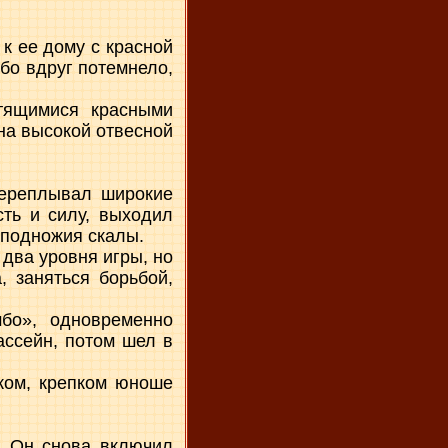
к ее дому с красной
бо вдруг потемнело,
етящимися красными
 на высокой отвесной
переплывал широкие
сть и силу, выходил
 подножия скалы.
 два уровня игры, но
, заняться борьбой,
бо», одновременно
ассейн, потом шел в
ком, крепком юноше
м. Он снова включил