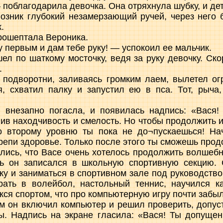
 поблагодарила девочка. Она отряхнула шубку, и де
озник глубокий незамерзающий ручей, через него 
.
рошептала Вероника.
 первым и дам тебе руку! — успокоил ее мальчик.
ел по шаткому мосточку, ведя за руку девочку. Ско
.
 подворотни, заливаясь громким лаем, вылетел о
, схватил палку и запустил ею в пса. Тот, рыча
е внезапно погасла, и появилась надпись: «Вася
ив находчивость и смелость. Но чтобы продолжить и
Ко второму уровню ты пока не до¬пускаешься! Нач
репи здоровье. Только после этого ты сможешь прод
ались, что Васе очень хотелось продолжить волшебн
 он записался в школьную спортивную секцию. 
дку и заниматься в спортивном зале под руководство
грать в волейбол, настольный теннис, научился 
екся спортом, что про компьютерную игру почти забыл
 он включил компьютер и решил проверить, допуст
ы. Надпись на экране гласила: «Вася! Ты допуще