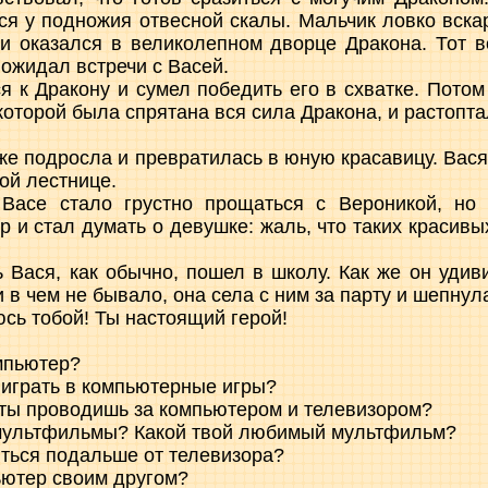
ся у подножия отвесной скалы. Мальчик ловко вска
и оказался в великолепном дворце Дракона. Тот 
е ожидал встречи с Васей.
я к Дракону и сумел победить его в схватке. Потом
которой была спрятана вся сила Дракона, и растопт
оже подросла и превратилась в юную красавицу. Вася
ой лестнице.
 Васе стало грустно прощаться с Вероникой, но
 и стал думать о девушке: жаль, что таких красивых
Вася, как обычно, пошел в школу. Как же он удиви
и в чем не бывало, она села с ним за парту и шепнул
сь тобой! Ты настоящий герой!
омпьютер?
 играть в компьютерные игры?
 ты проводишь за компьютером и телевизором?
 мультфильмы? Какой твой любимый мультфильм?
иться подальше от телевизора?
ьютер своим другом?