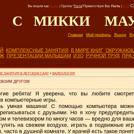
С
Вы вошли как
Гость
|
Группа
"
Гости
"
Приветствую Вас
Гость
|
RSS
Д С МИККИ МА
Главная
|
Мой профиль
|
Выход
|
Вх
ЕЙ
КОМПЛЕКСНЫЕ ЗАНЯТИЯ
В МИРЕ КНИГ
ОКРУЖАЮЩ
БЖ
ПРЕЗЕНТАЦИИ МАЛЫШАМ
ИЗО
РУЧНОЙ ТРУД
ПРА
Е ЗАНЯТИЯ В ДЕТСКОМ САДУ
»
ВАЛЕОЛОГИЯ
СВОИМ ДРУГОМ
рогие ребята! Я уверена, что вы любите смотре
 в компьютерные игры.
ь умная машина! С помощью компьютера можно 
ереписываться с друзьями. Но я хочу предупредить
ом и телевизором по многу часов — вредно для ваше
гулять на свежем воздухе, играть в подвижные иг
 часто в душной комнате. У врачей есть такое поня