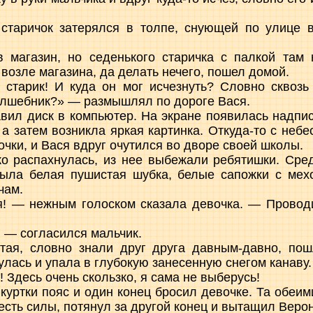
 старичок затерялся в толпе, снующей по улице в
в магазин, но седенького старичка с палкой там
возле магазина, да делать нечего, пошел домой.
 старик! И куда он мог исчезнуть? Словно сквоз
олшебник?» — размышлял по дороге Вася.
авил диск в компьютер. На экране появилась надпи
, а затем возникла яркая картинка. Откуда-то с неб
чки, и Вася вдруг очутился во дворе своей школы.
о распахнулась, из нее выбежали ребятишки. Сред
была белая пушистая шубка, белые сапожки с мех
чам.
я! — нежным голоском сказала девочка. — Проводи
 — согласился мальчик.
лтая, словно знали друг друга давным-давно, пош
лась и упала в глубокую занесенную снегом канаву.
 Здесь очень скользко, я сама не выберусь!
 куртки пояс и один конец бросил девочке. Та обеим
о есть силы, потянул за другой конец и вытащил Веро