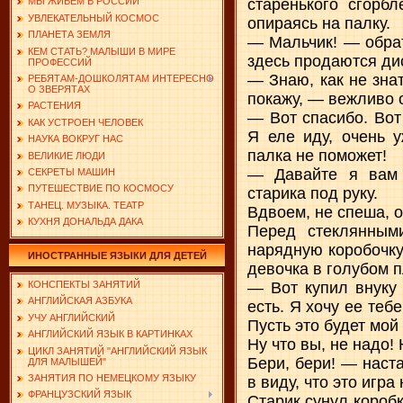
старенького сгорбл
МЫ ЖИВЕМ В РОССИИ
УВЛЕКАТЕЛЬНЫЙ КОСМОС
опираясь на палку.
ПЛАНЕТА ЗЕМЛЯ
— Мальчик! — обрат
КЕМ СТАТЬ? МАЛЫШИ В МИРЕ
здесь продаются ди
ПРОФЕССИЙ
— Знаю, как не знат
РЕБЯТАМ-ДОШКОЛЯТАМ ИНТЕРЕСНО
О ЗВЕРЯТАХ
покажу, — вежливо 
РАСТЕНИЯ
— Вот спасибо. Вот
КАК УСТРОЕН ЧЕЛОВЕК
Я еле иду, очень у
НАУКА ВОКРУГ НАС
палка не поможет!
ВЕЛИКИЕ ЛЮДИ
— Давайте я вам 
СЕКРЕТЫ МАШИН
ПУТЕШЕСТВИЕ ПО КОСМОСУ
старика под руку.
ТАНЕЦ. МУЗЫКА. ТЕАТР
Вдвоем, не спеша, о
КУХНЯ ДОНАЛЬДА ДАКА
Перед стеклянным
нарядную коробочку
ИНОСТРАННЫЕ ЯЗЫКИ ДЛЯ ДЕТЕЙ
девочка в голубом 
— Вот купил внуку 
КОНСПЕКТЫ ЗАНЯТИЙ
АНГЛИЙСКАЯ АЗБУКА
есть. Я хочу ее теб
УЧУ АНГЛИЙСКИЙ
Пусть это будет мой
АНГЛИЙСКИЙ ЯЗЫК В КАРТИНКАХ
Ну что вы, не надо!
ЦИКЛ ЗАНЯТИЙ "АНГЛИЙСКИЙ ЯЗЫК
Бери, бери! — наста
ДЛЯ МАЛЫШЕЙ"
ЗАНЯТИЯ ПО НЕМЕЦКОМУ ЯЗЫКУ
в виду, что это игр
ФРАНЦУЗСКИЙ ЯЗЫК
Старик сунул коробк