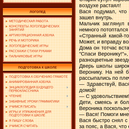
воздухе растаял!
Вася подумал, что
ЛОГОПЕД
зашел внутрь.
МЕТОДИЧЕСКАЯ РАБОТА
Мальчик заглянул 
КОНСПЕКТЫ ЛОГОПЕДИЧЕСКИХ
немного потоптался 
ЗАНЯТИЙ
«Странный какой-то
АРТИКУЛЯЦИОННАЯ АЗБУКА
РЕЧЬ И МОТОРИКА
Может, и вправду в
ЛОГОПЕДИЧЕСКИЕ ИГРЫ
Дома он тотчас вст
РАССКАЖИ СТИХИ РУКАМИ
"Спаси Веронику!"»
ПАЛЬЧИКОВЫЕ ИГРЫ
разноцветные звездо
Дверь школы широк
ПОДГОТОВКА К ШКОЛЕ
Веронику. На ней 
ПОДГОТОВКА К ОБУЧЕНИЮ ГРАМОТЕ
рассыпались по пле
АНИМИРОВАННАЯ АЗБУКА
— Здравствуй, Вас
ЭНЦИКЛОПЕДИЯ БУДУЩЕГО
домой!
ПЕРВОКЛАССНИКА
— С удовольствием!
ЧТЕНИЕ
Дети, смеясь и бо
ЗАБАВНЫЕ УРОКИ ГРАММАТИКИ
УЧИМСЯ ПИСАТЬ
Вероника поскользну
ИГРЫ И УПРАЖНЕНИЯ ДЛЯ
— Вася! Помоги мне!
ПОДГОТОВКИ К ШКОЛЕ
Вася быстро снял с
Я ПИШУ СЛОВА
за пояс, а Вася, чт
УЧИМСЯ СЧИТАТЬ