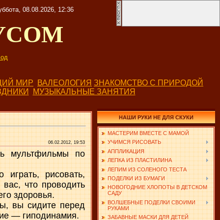
уббота, 08.08.2026, 12:36
УСОМ
од
ИЙ МИР
ВАЛЕОЛОГИЯ
ЗНАКОМСТВО С ПРИРОДОЙ
ЗДНИКИ
МУЗЫКАЛЬНЫЕ ЗАНЯТИЯ
НАШИ РУКИ НЕ ДЛЯ СКУКИ
МАСТЕРИМ ВМЕСТЕ С МАМОЙ
УЧИМСЯ РИСОВАТЬ
06.02.2012, 19:53
АППЛИКАЦИЯ
ть мультфильмы по
ЛЕПКА ИЗ ПЛАСТИЛИНА
ЛЕПИМ ИЗ СОЛЕНОГО ТЕСТА
играть, рисовать,
ПОДЕЛКИ ИЗ БУМАГИ
 вас, что проводить
НОВОГОДНИЕ ХЛОПОТЫ В ДЕТСКОМ
го здоровья.
САДУ
ВОЛШЕБНЫЕ ПОДЕЛКИ СВОИМИ
ры, вы сидите перед
РУКАМИ
тие — гиподинамия.
ЗАБАВНЫЕ МАСКИ ДЛЯ ДЕТЕЙ