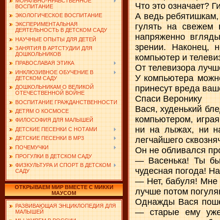
МОРАЛЬНО-НРАВСТВЕННОЕ
Что это означает? 
ВОСПИТАНИЕ
А ведь ребятишкам,
ЭКОЛОГИЧЕСКОЕ ВОСПИТАНИЕ
ЭКСПЕРИМЕНТАЛЬНАЯ
гулять на свежем 
ДЕЯТЕЛЬНОСТЬ В ДЕТСКОМ САДУ
напряженно вгляды
НАУЧНЫЕ ОПЫТЫ ДЛЯ ДЕТЕЙ
зрении. Наконец, 
ЗАНЯТИЯ В АРТСТУДИИ ДЛЯ
ДОШКОЛЬНИКОВ
компьютер и телевиз
ПРАВОСЛАВАЯ ЭТИКА
От телевизора лучш
ИНКЛЮЗИВНОЕ ОБУЧЕНИЕ В
У компьютера можно
ДЕТСКОМ САДУ
принесут вреда ваш
ДОШКОЛЬНИКАМ О ВЕЛИКОЙ
ОТЕЧЕСТВЕННОЙ ВОЙНЕ
Спаси Веронику
ВОСПИТАНИЕ ГРАЖДАНСТВЕННОСТИ
Вася, худенький бл
ДЕТЯМ О КОСМОСЕ
компьютером, играя
ФИЛОСОФИЯ ДЛЯ МАЛЫШЕЙ
ни на лыжах, ни н
ДЕТСКИЕ ПЕСЕНКИ С НОТАМИ
легчайшего сквозняч
ДЕТСКИЕ ПЕСЕНКИ В MP3
ПОЧЕМУЧКИ
Он не обливался пр
ПРОГУЛКИ В ДЕТСКОМ САДУ
— Васенька! Ты бы
ФИЗКУЛЬТУРА И СПОРТ В ДЕТСКОМ
чудесная погода! На
САДУ
— Нет, бабуля! Мне 
ОТКРЫВАЕМ МИР ВМЕСТЕ С МИККИ
лучше потом погуляю
МАУСОМ
Однажды Вася пошел
РАЗВИВАЮЩАЯ ЭНЦИКЛОПЕДИЯ ДЛЯ
— старые ему уже
МАЛЫШЕЙ