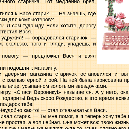
енного старичка. Тот медленно брел,
ился к Васе старик. — Не знаешь, где
ски для компьютеров?
ь! Я сам туда иду. Если хотите, дорогу
ответил Вася.
 удружил! — обрадовался старичок. —
ж скользко, того и гляди, упадешь, и
помогу, — предложил Вася и взял
ни подошли к магазину.
и дверями магазина старичок остановился и выт
 с компьютерной игрой. На ней была нарисована п
платьице, усыпанном золотыми звездочками.
игру. «Спаси Веронику!» называется. А у него, ока
е подарить! Ведь скоро Рождество, в это время всяк
 подарок тебе!
 Неудобно как-то! — стал отказываться Вася.
ивал старик. — Ты мне помог, а я теперь хочу тебе
а не простая, а волшебная. Она может всю твою жизнь
у в руки мальчика и вдруг куда-то исчез, словно его 