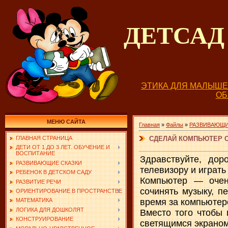
ДЕТСА
ЭТИКА ДЛЯ МАЛЫШ
О
МЕНЮ САЙТА
Главная
»
Файлы
»
РАЗВИВАЮЩИ
СДЕЛАЙ КОМПЬЮТЕР 
ГЛАВНАЯ СТРАНИЦА
ДЕТИ ОТ 1 ДО 3 ЛЕТ. ОБУЧЕНИЕ И
ВОСПИТАНИЕ
Здравствуйте, до
РАЗВИВАЮЩИЕ СКАЗКИ
телевизору и играть
РЕБЕНОК В ДЕТСКОМ САДУ
Компьютер — очен
РАЗВИТИЕ РЕЧИ
сочинять музыку, п
ОРИЕНТИРОВАНИЕ В ПРОСТРАНСТВЕ
время за компьютер
МАТЕМАТИКА
ЛОГИКА ДЛЯ ДОШКОЛЯТ
Вместо того чтобы 
КОНСТРУИРОВАНИЕ
светящимся экраном,