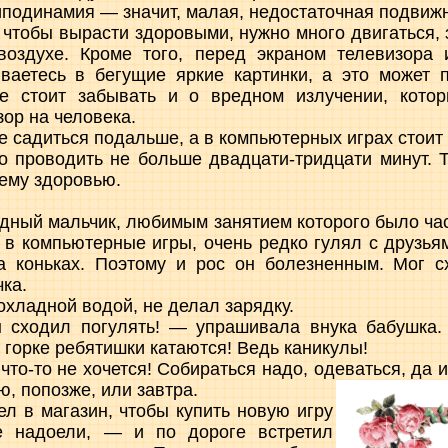
Гиподинамия — значит, малая, недостаточная подвижн
 чтобы вырасти здоровыми, нужно много двигаться, 
воздухе. Кроме того, перед экраном телевизора
ваетесь в бегущие яркие картинки, а это может п
не стоит забывать и о вредном излучении, кото
ор на человека.
е садиться подальше, а в компьютерных играх стоит
 проводить не больше двадцати-тридцати минут. Т
ему здоровью.
едный мальчик, любимым занятием которого было ча
 в компьютерные игры, очень редко гулял с друзьям
а коньках. Поэтому и рос он болезненным. Мог сх
ка.
охладной водой, не делал зарядку.
 сходил погулять! — упрашивала внука бабушка.
 горке ребятишки катаются! Ведь каникулы!
что-то не хочется! Собираться надо, одеваться, да 
, попозже, или завтра.
 в магазин, чтобы купить новую игру
 надоели, — и по дороге встретил