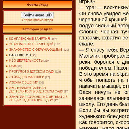
игры!»
Форма входа
— Ура! — воскликну
Он снова увидел Ве
Войти через uID
черепичной крышей.
Старая форма входа
подул сильный ветер
Категории раздела
Словно черная туч
глазами, схватил ее
КОМПЛЕКСНЫЕ ЗАНЯТИЯ
[387]
скале.
ЗНАКОМСТВО С ПРИРОДОЙ
[137]
— Я спасу тебя, Вер
ЗНАКОМСТВО С ОКРУЖАЮЩИМИ
[221]
Мальчик пробиралс
ВАЛЕОЛОГИЯ
[95]
ИЗО ДЕЯТЕЛЬНОСТЬ
реки, боролся с ди
[280]
ОБЖ
[89]
победителем. Након
ПРОГУЛКИ В ДЕТСКОМ САДУ
[228]
В это время на экра
ЭТИКА ДЛЯ МАЛЫШЕЙ
[27]
чтобы попасть на т
АЗБУКА ОБЩЕНИЯ
[16]
накачать мышцы, ст
ЭКСПЕРИМЕНТАЛЬНАЯ
Вася ничуть не о
ДЕЯТЕЛЬНОСТЬ В ДЕТСКОМ САДУ
[37]
ЗАНЯТИЯ ПСИХОЛОГА С ДЕТЬМИ 2-3
занимаясь альпиниз
ЛЕТ ДЛЯ АДАПТАЦИИ В ДОУ
[17]
школу. Его день был
Если бы вы встрет
худенького бледного
Как говорится, скор
Наконец Вася почув