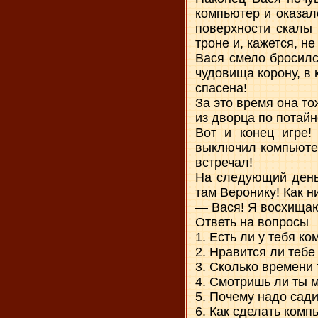
компьютер и оказал
поверхности скалы 
троне и, кажется, н
Вася смело бросилс
чудовища корону, в 
спасена!
За это время она т
из дворца по потайн
Вот и конец игре!
выключил компьютер
встречал!
На следующий день 
там Веронику! Как н
— Вася! Я восхищаю
Ответь на вопросы
1. Есть ли у тебя к
2. Нравится ли тебе
3. Сколько времени
4. Смотришь ли ты
5. Почему надо сад
6. Как сделать комп