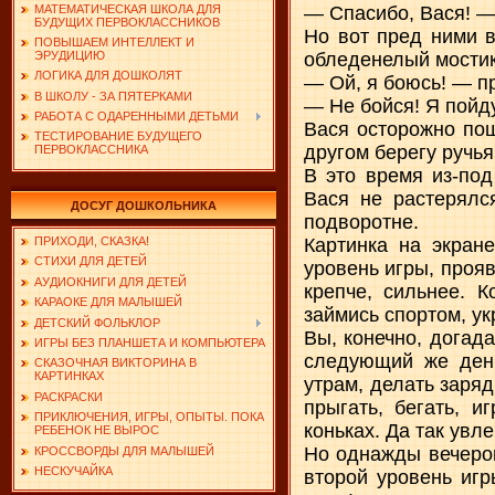
МАТЕМАТИЧЕСКАЯ ШКОЛА ДЛЯ
— Спасибо, Вася! —
БУДУЩИХ ПЕРВОКЛАССНИКОВ
Но вот пред ними в
ПОВЫШАЕМ ИНТЕЛЛЕКТ И
обледенелый мостик
ЭРУДИЦИЮ
ЛОГИКА ДЛЯ ДОШКОЛЯТ
— Ой, я боюсь! — п
В ШКОЛУ - ЗА ПЯТЕРКАМИ
— Не бойся! Я пойду
РАБОТА С ОДАРЕННЫМИ ДЕТЬМИ
Вася осторожно пош
ТЕСТИРОВАНИЕ БУДУЩЕГО
другом берегу ручья
ПЕРВОКЛАССНИКА
В это время из-под
Вася не растерялся
ДОСУГ ДОШКОЛЬНИКА
подворотне.
Картинка на экран
ПРИХОДИ, СКАЗКА!
СТИХИ ДЛЯ ДЕТЕЙ
уровень игры, прояв
АУДИОКНИГИ ДЛЯ ДЕТЕЙ
крепче, сильнее. 
КАРАОКЕ ДЛЯ МАЛЫШЕЙ
займись спортом, ук
ДЕТСКИЙ ФОЛЬКЛОР
Вы, конечно, догад
ИГРЫ БЕЗ ПЛАНШЕТА И КОМПЬЮТЕРА
следующий же день
СКАЗОЧНАЯ ВИКТОРИНА В
КАРТИНКАХ
утрам, делать заря
РАСКРАСКИ
прыгать, бегать, и
ПРИКЛЮЧЕНИЯ, ИГРЫ, ОПЫТЫ. ПОКА
коньках. Да так увл
РЕБЕНОК НЕ ВЫРОС
Но однажды вечером
КРОССВОРДЫ ДЛЯ МАЛЫШЕЙ
НЕСКУЧАЙКА
второй уровень игр