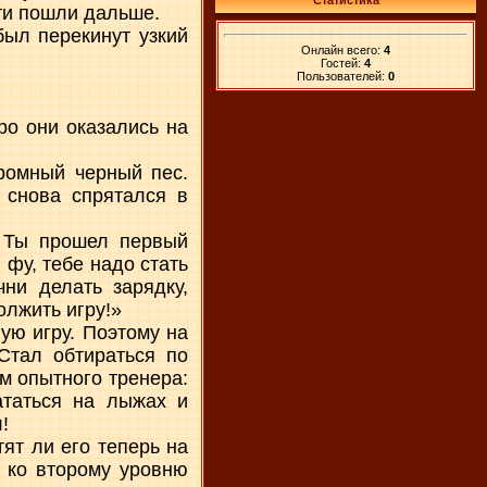
Статистика
ти пошли дальше.
был перекинут узкий
Онлайн всего:
4
Гостей:
4
Пользователей:
0
ро они оказались на
громный черный пес.
, снова спрятался в
! Ты прошел первый
 фу, тебе надо стать
ни делать зарядку,
олжить игру!»
ую игру. Поэтому на
Стал обтираться по
м опытного тренера:
кататься на лыжах и
!
ят ли его теперь на
н ко второму уровню