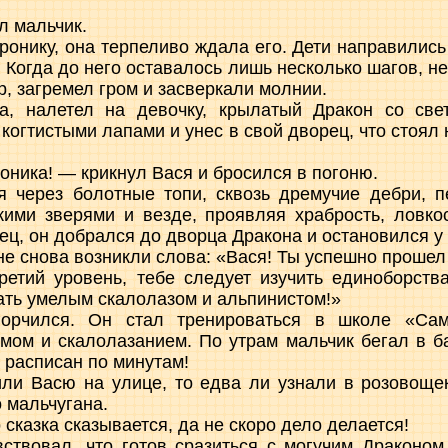
л мальчик.
ронику, она терпеливо ждала его. Дети направились 
 Когда до него оставалось лишь несколько шагов, не
, загремел гром и засверкали молнии.
а, налетел на девочку, крылатый Дракон со св
 когтистыми лапами и унес в свой дворец, что стоял
оника! — крикнул Вася и бросился в погоню.
я через болотные топи, сквозь дремучие дебри, 
кими зверями и везде, проявляя храбрость, ловко
ец, он добрался до дворца Дракона и остановился у
не снова возникли слова: «Вася! Ты успешно прошел
ретий уровень, тебе следует изучить единоборства
ать умелым скалолазом и альпинистом!»
горчился. Он стал тренироваться в школе «Сам
мом и скалолазанием. По утрам мальчик бегал в б
 расписан по минутам!
или Васю на улице, то едва ли узнали в розовоще
 мальчугана.
о сказка сказывается, да не скоро дело делается!
ствовал, что готов сразиться с могучим Драконо