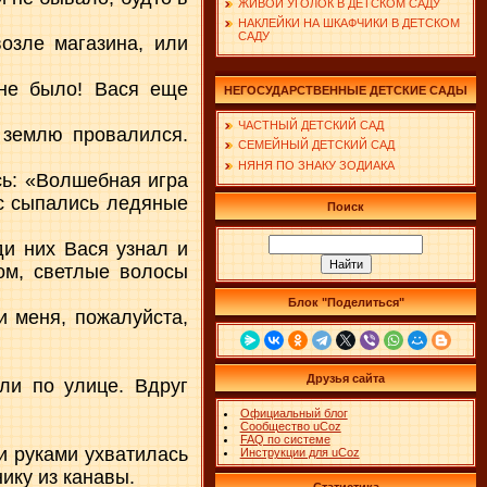
ЖИВОЙ УГОЛОК В ДЕТСКОМ САДУ
НАКЛЕЙКИ НА ШКАФЧИКИ В ДЕТСКОМ
САДУ
озле магазина, или
 не было! Вася еще
НЕГОСУДАРСТВЕННЫЕ ДЕТСКИЕ САДЫ
ЧАСТНЫЙ ДЕТСКИЙ САД
ь землю провалился.
СЕМЕЙНЫЙ ДЕТСКИЙ САД
НЯНЯ ПО ЗНАКУ ЗОДИАКА
сь: «Волшебная игра
ес сыпались ледяные
Поиск
и них Вася узнал и
ом, светлые волосы
Блок "Поделиться"
 меня, пожалуйста,
Друзья сайта
ли по улице. Вдруг
Официальный блог
Сообщество uCoz
FAQ по системе
и руками ухватилась
Инструкции для uCoz
нику из канавы.