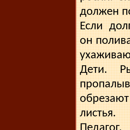
должен п
Если дол
он полива
ухаживаю
Дети. Р
пропалыв
обрезают
листья.
Педаг