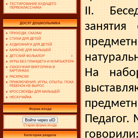
ТЕСТИРОВАНИЕ БУДУЩЕГО
II. Бес
ПЕРВОКЛАССНИКА
занятия
ДОСУГ ДОШКОЛЬНИКА
ПРИХОДИ, СКАЗКА!
предметн
СТИХИ ДЛЯ ДЕТЕЙ
АУДИОКНИГИ ДЛЯ ДЕТЕЙ
КАРАОКЕ ДЛЯ МАЛЫШЕЙ
натураль
ДЕТСКИЙ ФОЛЬКЛОР
ИГРЫ БЕЗ ПЛАНШЕТА И КОМПЬЮТЕРА
СКАЗОЧНАЯ ВИКТОРИНА В
На набо
КАРТИНКАХ
РАСКРАСКИ
ПРИКЛЮЧЕНИЯ, ИГРЫ, ОПЫТЫ. ПОКА
выставля
РЕБЕНОК НЕ ВЫРОС
КРОССВОРДЫ ДЛЯ МАЛЫШЕЙ
НЕСКУЧАЙКА
предметн
Форма входа
Педагог.
Войти через uID
Старая форма входа
говорил
Категории раздела