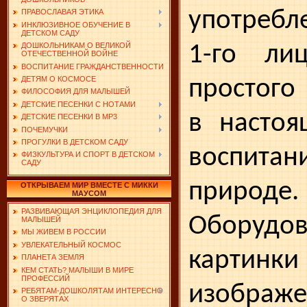
употребл
ПРАВОСЛАВАЯ ЭТИКА
ИНКЛЮЗИВНОЕ ОБУЧЕНИЕ В
ДЕТСКОМ САДУ
1-го ли
ДОШКОЛЬНИКАМ О ВЕЛИКОЙ
ОТЕЧЕСТВЕННОЙ ВОЙНЕ
ВОСПИТАНИЕ ГРАЖДАНСТВЕННОСТИ
ДЕТЯМ О КОСМОСЕ
простого
ФИЛОСОФИЯ ДЛЯ МАЛЫШЕЙ
ДЕТСКИЕ ПЕСЕНКИ С НОТАМИ
в настоя
ДЕТСКИЕ ПЕСЕНКИ В MP3
ПОЧЕМУЧКИ
ПРОГУЛКИ В ДЕТСКОМ САДУ
воспита
ФИЗКУЛЬТУРА И СПОРТ В ДЕТСКОМ
САДУ
природе.
ОТКРЫВАЕМ МИР ВМЕСТЕ С МИККИ
МАУСОМ
РАЗВИВАЮЩАЯ ЭНЦИКЛОПЕДИЯ ДЛЯ
Оборудов
МАЛЫШЕЙ
МЫ ЖИВЕМ В РОССИИ
УВЛЕКАТЕЛЬНЫЙ КОСМОС
карт
ПЛАНЕТА ЗЕМЛЯ
КЕМ СТАТЬ? МАЛЫШИ В МИРЕ
ПРОФЕССИЙ
изображ
РЕБЯТАМ-ДОШКОЛЯТАМ ИНТЕРЕСНО
О ЗВЕРЯТАХ