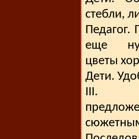
стебли, л
Педагог. 
еще ну
цветы хо
Дети. Удо
III. С
предл
сюжетным
Последо