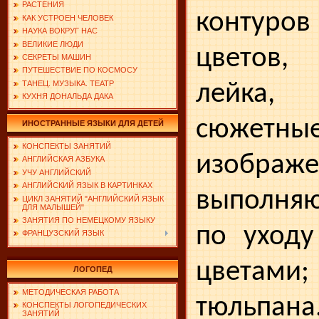
РАСТЕНИЯ
контур
КАК УСТРОЕН ЧЕЛОВЕК
НАУКА ВОКРУГ НАС
ВЕЛИКИЕ ЛЮДИ
цветов,
СЕКРЕТЫ МАШИН
ПУТЕШЕСТВИЕ ПО КОСМОСУ
ТАНЕЦ. МУЗЫКА. ТЕАТР
лейка
КУХНЯ ДОНАЛЬДА ДАКА
сюжетны
ИНОСТРАННЫЕ ЯЗЫКИ ДЛЯ ДЕТЕЙ
КОНСПЕКТЫ ЗАНЯТИЙ
изобра­ж
АНГЛИЙСКАЯ АЗБУКА
УЧУ АНГЛИЙСКИЙ
АНГЛИЙСКИЙ ЯЗЫК В КАРТИНКАХ
выполняю
ЦИКЛ ЗАНЯТИЙ "АНГЛИЙСКИЙ ЯЗЫК
ДЛЯ МАЛЫШЕЙ"
ЗАНЯТИЯ ПО НЕМЕЦКОМУ ЯЗЫКУ
по уходу
ФРАНЦУЗСКИЙ ЯЗЫК
цветам
ЛОГОПЕД
МЕТОДИЧЕСКАЯ РАБОТА
тюльпана
КОНСПЕКТЫ ЛОГОПЕДИЧЕСКИХ
ЗАНЯТИЙ