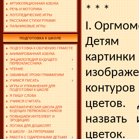
АРТИКУЛЯЦИОННАЯ АЗБУКА
* * *
РЕЧЬ И МОТОРИКА
ЛОГОПЕДИЧЕСКИЕ ИГРЫ
РАССКАЖИ СТИХИ РУКАМИ
I. Оргмом
ПАЛЬЧИКОВЫЕ ИГРЫ
Детям 
ПОДГОТОВКА К ШКОЛЕ
ПОДГОТОВКА К ОБУЧЕНИЮ ГРАМОТЕ
карт
АНИМИРОВАННАЯ АЗБУКА
ЭНЦИКЛОПЕДИЯ БУДУЩЕГО
ПЕРВОКЛАССНИКА
изображ
ЧТЕНИЕ
ЗАБАВНЫЕ УРОКИ ГРАММАТИКИ
УЧИМСЯ ПИСАТЬ
контур
ИГРЫ И УПРАЖНЕНИЯ ДЛЯ
ПОДГОТОВКИ К ШКОЛЕ
Я ПИШУ СЛОВА
цветов.
УЧИМСЯ СЧИТАТЬ
МАТЕМАТИЧЕСКАЯ ШКОЛА ДЛЯ
БУДУЩИХ ПЕРВОКЛАССНИКОВ
назвать 
ПОВЫШАЕМ ИНТЕЛЛЕКТ И
ЭРУДИЦИЮ
ЛОГИКА ДЛЯ ДОШКОЛЯТ
цветок.
В ШКОЛУ - ЗА ПЯТЕРКАМИ
РАБОТА С ОДАРЕННЫМИ ДЕТЬМИ