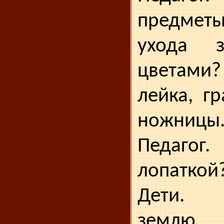
предмет
ухода 
цвета­м
лейка, г
ножницы.
Педагог
лопаткой
Дети. 
землю.