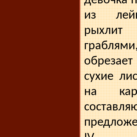
девочка 
из лей
рыхл
грабля
обрезае
су­хие ли
на кар
составл
предложе