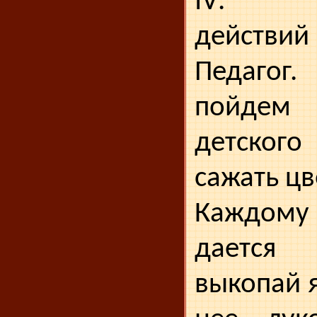
IV
. Вы
действий
Педагог
пойдем
детского
сажать цв
Каждом
дается
выкопай 