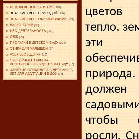
КОМПЛЕКСНЫЕ ЗАНЯТИЯ
цветов 
[387]
ЗНАКОМСТВО С ПРИРОДОЙ
[137]
ЗНАКОМСТВО С ОКРУЖАЮЩИМИ
[221]
тепло, зе
ВАЛЕОЛОГИЯ
[95]
ИЗО ДЕЯТЕЛЬНОСТЬ
[280]
ОБЖ
[89]
эти 
ПРОГУЛКИ В ДЕТСКОМ САДУ
[228]
ЭТИКА ДЛЯ МАЛЫШЕЙ
[27]
обеспеч
АЗБУКА ОБЩЕНИЯ
[16]
ЭКСПЕРИМЕНТАЛЬНАЯ
ДЕЯТЕЛЬНОСТЬ В ДЕТСКОМ САДУ
[37]
при­ро
ЗАНЯТИЯ ПСИХОЛОГА С ДЕТЬМИ 2-3
ЛЕТ ДЛЯ АДАПТАЦИИ В ДОУ
[17]
должен 
садовы
чтобы 
росли. С