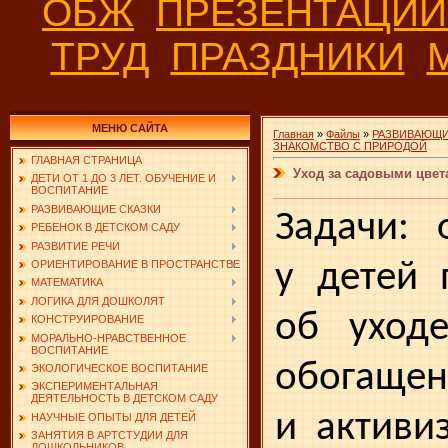
ОБЖ
ПРЕЗЕНТАЦИ
ТРУД
ПРАЗДНИКИ
МЕНЮ САЙТА
Главная
»
Файлы
»
РАЗВИВАЮЩИ
ЗНАКОМСТВО С ПРИРОДОЙ
ГЛАВНАЯ СТРАНИЦА
Уход за садовыми цвет
ДЕТИ ОТ 1 ДО 3 ЛЕТ. ОБУЧЕНИЕ И
ВОСПИТАНИЕ
РАЗВИВАЮЩИЕ СКАЗКИ
Задачи: 
РЕБЕНОК В ДЕТСКОМ САДУ
РАЗВИТИЕ РЕЧИ
у детей 
ОРИЕНТИРОВАНИЕ В ПРОСТРАНСТВЕ
МАТЕМАТИКА
ЛОГИКА ДЛЯ ДОШКОЛЯТ
об уходе
КОНСТРУИРОВАНИЕ
МОРАЛЬНО-НРАВСТВЕННОЕ
ВОСПИТАНИЕ
обогащен
ЭКОЛОГИЧЕСКОЕ ВОСПИТАНИЕ
ЭКСПЕРИМЕНТАЛЬНАЯ
ДЕЯТЕЛЬНОСТЬ В ДЕТСКОМ САДУ
и активи
НАУЧНЫЕ ОПЫТЫ ДЛЯ ДЕТЕЙ
ЗАНЯТИЯ В АРТСТУДИИ ДЛЯ
ДОШКОЛЬНИКОВ