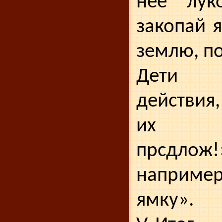
нее луко
закопай 
землю, п
Дети 
действия
их сос
прсдло
наприме
ямку».