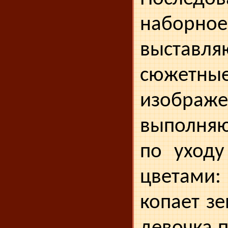
наборн
выставля
сюжетные
изображ
выполняю
по уходу
цветам
копает з