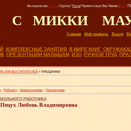
П
Вы вошли как
Гость
|
Группа
"
Гости
"
Приветствую Вас
Гость
|
RSS
Д С МИККИ МА
Главная
|
Мой профиль
|
Выход
|
Вх
ЕЙ
КОМПЛЕКСНЫЕ ЗАНЯТИЯ
В МИРЕ КНИГ
ОКРУЖАЮЩ
БЖ
ПРЕЗЕНТАЦИИ МАЛЫШАМ
ИЗО
РУЧНОЙ ТРУД
ПРА
Я ДЛЯ ВОСПИТАТЕЛЕЙ
» ПРАЗДНИКИ
ю
·
Рейтингу
·
Комментариям
·
Просмотрам
ШКОЛЬНОГО РАБОТНИКА
Пецух Любовь Владимировна