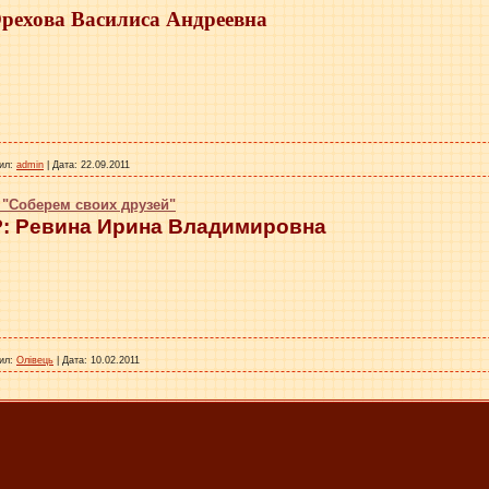
ехова Василиса Андреевна
ил:
admin
|
Дата:
22.09.2011
 "Соберем своих друзей"
: Ревина Ирина Владимировна
ил:
Олівець
|
Дата:
10.02.2011