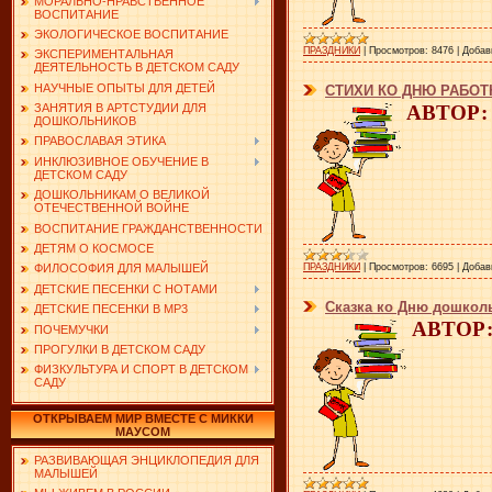
МОРАЛЬНО-НРАВСТВЕННОЕ
ВОСПИТАНИЕ
ЭКОЛОГИЧЕСКОЕ ВОСПИТАНИЕ
ПРАЗДНИКИ
|
Просмотров:
8476
|
Добав
ЭКСПЕРИМЕНТАЛЬНАЯ
ДЕЯТЕЛЬНОСТЬ В ДЕТСКОМ САДУ
НАУЧНЫЕ ОПЫТЫ ДЛЯ ДЕТЕЙ
СТИХИ КО ДНЮ РАБО
АВТОР: 
ЗАНЯТИЯ В АРТСТУДИИ ДЛЯ
ДОШКОЛЬНИКОВ
ПРАВОСЛАВАЯ ЭТИКА
ИНКЛЮЗИВНОЕ ОБУЧЕНИЕ В
ДЕТСКОМ САДУ
ДОШКОЛЬНИКАМ О ВЕЛИКОЙ
ОТЕЧЕСТВЕННОЙ ВОЙНЕ
ВОСПИТАНИЕ ГРАЖДАНСТВЕННОСТИ
ДЕТЯМ О КОСМОСЕ
ПРАЗДНИКИ
|
Просмотров:
6695
|
Добав
ФИЛОСОФИЯ ДЛЯ МАЛЫШЕЙ
ДЕТСКИЕ ПЕСЕНКИ С НОТАМИ
Сказка ко Дню дошкол
ДЕТСКИЕ ПЕСЕНКИ В MP3
АВТОР: 
ПОЧЕМУЧКИ
ПРОГУЛКИ В ДЕТСКОМ САДУ
ФИЗКУЛЬТУРА И СПОРТ В ДЕТСКОМ
САДУ
ОТКРЫВАЕМ МИР ВМЕСТЕ С МИККИ
МАУСОМ
РАЗВИВАЮЩАЯ ЭНЦИКЛОПЕДИЯ ДЛЯ
МАЛЫШЕЙ