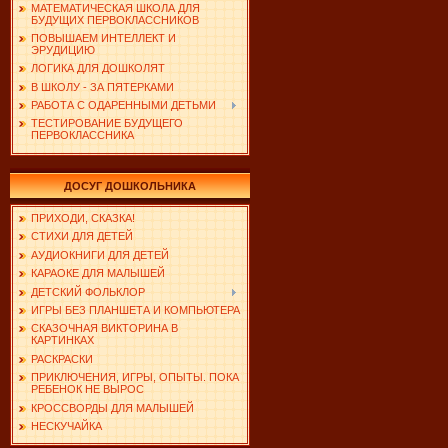
МАТЕМАТИЧЕСКАЯ ШКОЛА ДЛЯ
БУДУЩИХ ПЕРВОКЛАССНИКОВ
ПОВЫШАЕМ ИНТЕЛЛЕКТ И
ЭРУДИЦИЮ
ЛОГИКА ДЛЯ ДОШКОЛЯТ
В ШКОЛУ - ЗА ПЯТЕРКАМИ
РАБОТА С ОДАРЕННЫМИ ДЕТЬМИ
ТЕСТИРОВАНИЕ БУДУЩЕГО
ПЕРВОКЛАССНИКА
ДОСУГ ДОШКОЛЬНИКА
ПРИХОДИ, СКАЗКА!
СТИХИ ДЛЯ ДЕТЕЙ
АУДИОКНИГИ ДЛЯ ДЕТЕЙ
КАРАОКЕ ДЛЯ МАЛЫШЕЙ
ДЕТСКИЙ ФОЛЬКЛОР
ИГРЫ БЕЗ ПЛАНШЕТА И КОМПЬЮТЕРА
СКАЗОЧНАЯ ВИКТОРИНА В
КАРТИНКАХ
РАСКРАСКИ
ПРИКЛЮЧЕНИЯ, ИГРЫ, ОПЫТЫ. ПОКА
РЕБЕНОК НЕ ВЫРОС
КРОССВОРДЫ ДЛЯ МАЛЫШЕЙ
НЕСКУЧАЙКА