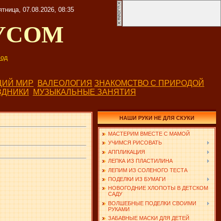
ятница, 07.08.2026, 08:35
УСОМ
од
ИЙ МИР
ВАЛЕОЛОГИЯ
ЗНАКОМСТВО С ПРИРОДОЙ
ЗДНИКИ
МУЗЫКАЛЬНЫЕ ЗАНЯТИЯ
НАШИ РУКИ НЕ ДЛЯ СКУКИ
МАСТЕРИМ ВМЕСТЕ С МАМОЙ
УЧИМСЯ РИСОВАТЬ
АППЛИКАЦИЯ
ЛЕПКА ИЗ ПЛАСТИЛИНА
ЛЕПИМ ИЗ СОЛЕНОГО ТЕСТА
ПОДЕЛКИ ИЗ БУМАГИ
НОВОГОДНИЕ ХЛОПОТЫ В ДЕТСКОМ
САДУ
ВОЛШЕБНЫЕ ПОДЕЛКИ СВОИМИ
РУКАМИ
ЗАБАВНЫЕ МАСКИ ДЛЯ ДЕТЕЙ