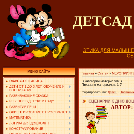
ДЕТСА
ЭТИКА ДЛЯ МАЛЫШ
О
МЕНЮ САЙТА
Главная
»
Статьи
»
МЕРОПРИЯТИ
В категории материалов
:
7
ГЛАВНАЯ СТРАНИЦА
Показано материалов
:
1-7
ДЕТИ ОТ 1 ДО 3 ЛЕТ. ОБУЧЕНИЕ И
ВОСПИТАНИЕ
Сортировать по
:
Дате
·
Названи
РАЗВИВАЮЩИЕ СКАЗКИ
СЦЕНАРИЙ К ДНЮ ДО
РЕБЕНОК В ДЕТСКОМ САДУ
АВТОР: 
РАЗВИТИЕ РЕЧИ
ОРИЕНТИРОВАНИЕ В ПРОСТРАНСТВЕ
МАТЕМАТИКА
ЛОГИКА ДЛЯ ДОШКОЛЯТ
КОНСТРУИРОВАНИЕ