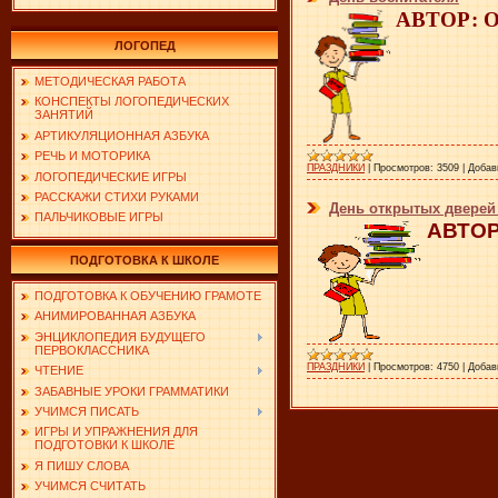
АВТОР: Ор
ЛОГОПЕД
МЕТОДИЧЕСКАЯ РАБОТА
КОНСПЕКТЫ ЛОГОПЕДИЧЕСКИХ
ЗАНЯТИЙ
АРТИКУЛЯЦИОННАЯ АЗБУКА
РЕЧЬ И МОТОРИКА
ПРАЗДНИКИ
|
Просмотров:
3509
|
Добав
ЛОГОПЕДИЧЕСКИЕ ИГРЫ
РАССКАЖИ СТИХИ РУКАМИ
День открытых дверей
ПАЛЬЧИКОВЫЕ ИГРЫ
АВТОР
ПОДГОТОВКА К ШКОЛЕ
ПОДГОТОВКА К ОБУЧЕНИЮ ГРАМОТЕ
АНИМИРОВАННАЯ АЗБУКА
ЭНЦИКЛОПЕДИЯ БУДУЩЕГО
ПЕРВОКЛАССНИКА
ПРАЗДНИКИ
|
Просмотров:
4750
|
Добав
ЧТЕНИЕ
ЗАБАВНЫЕ УРОКИ ГРАММАТИКИ
УЧИМСЯ ПИСАТЬ
ИГРЫ И УПРАЖНЕНИЯ ДЛЯ
ПОДГОТОВКИ К ШКОЛЕ
Я ПИШУ СЛОВА
УЧИМСЯ СЧИТАТЬ