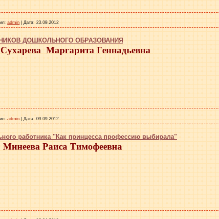
ил:
admin
|
Дата:
23.09.2012
ТНИКОВ ДОШКОЛЬНОГО ОБРАЗОВАНИЯ
Сухарева Маргарита Геннадьевна
ил:
admin
|
Дата:
09.09.2012
ьного работника "Как принцесса профессию выбирала"
Минеева Раиса Тимофеевна