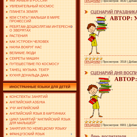
МЫ ЖИВЕМ В РОССИИ
ПРАЗДНИКИ
|
Просмотров:
4630
|
Добав
УВЛЕКАТЕЛЬНЫЙ КОСМОС
СЦЕНАРИЙ ПРАЗДНИКА
ПЛАНЕТА ЗЕМЛЯ
АВТОР: У
КЕМ СТАТЬ? МАЛЫШИ В МИРЕ
ПРОФЕССИЙ
РЕБЯТАМ-ДОШКОЛЯТАМ ИНТЕРЕСНО
О ЗВЕРЯТАХ
РАСТЕНИЯ
КАК УСТРОЕН ЧЕЛОВЕК
НАУКА ВОКРУГ НАС
ВЕЛИКИЕ ЛЮДИ
СЕКРЕТЫ МАШИН
ПРАЗДНИКИ
|
Просмотров:
3518
|
Добав
ПУТЕШЕСТВИЕ ПО КОСМОСУ
ТАНЕЦ. МУЗЫКА. ТЕАТР
СЦЕНАРИЙ ДНЯ ВОСПИ
КУХНЯ ДОНАЛЬДА ДАКА
АВТОР: 
ИНОСТРАННЫЕ ЯЗЫКИ ДЛЯ ДЕТЕЙ
КОНСПЕКТЫ ЗАНЯТИЙ
АНГЛИЙСКАЯ АЗБУКА
УЧУ АНГЛИЙСКИЙ
АНГЛИЙСКИЙ ЯЗЫК В КАРТИНКАХ
ЦИКЛ ЗАНЯТИЙ "АНГЛИЙСКИЙ ЯЗЫК
ДЛЯ МАЛЫШЕЙ"
ПРАЗДНИКИ
|
Просмотров:
6901
|
Добав
ЗАНЯТИЯ ПО НЕМЕЦКОМУ ЯЗЫКУ
ФРАНЦУЗСКИЙ ЯЗЫК
День воспитателя