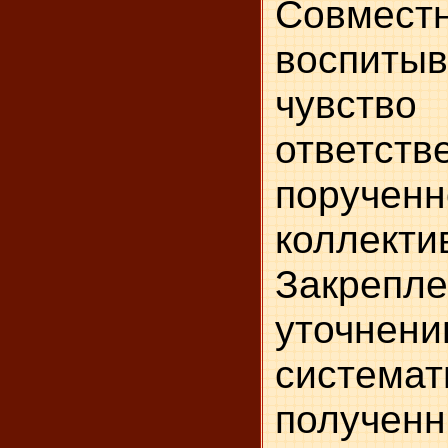
Совме
воспиты
чувство
ответст
поруче
коллекти
Закрепле
уточ
системат
получе