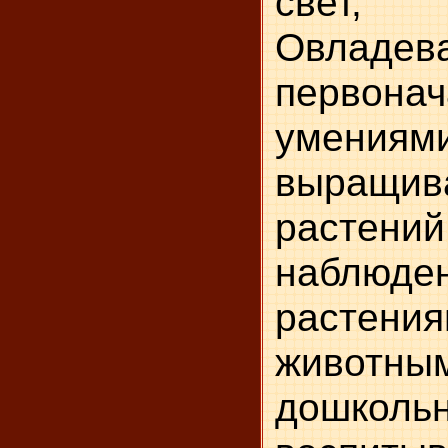
свет
Овла
первона
умениям
выращив
растени
наблюден
раст
живо
дошколь