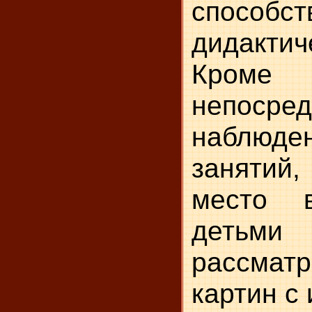
способст
дидактич
Кроме
непосред
наблюд
заняти
место 
детьм
рассмат
картин с