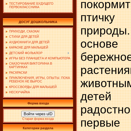
покорм
ТЕСТИРОВАНИЕ БУДУЩЕГО
ПЕРВОКЛАССНИКА
птичк
ДОСУГ ДОШКОЛЬНИКА
природ
ПРИХОДИ, СКАЗКА!
СТИХИ ДЛЯ ДЕТЕЙ
основе 
АУДИОКНИГИ ДЛЯ ДЕТЕЙ
КАРАОКЕ ДЛЯ МАЛЫШЕЙ
бережно
ДЕТСКИЙ ФОЛЬКЛОР
ИГРЫ БЕЗ ПЛАНШЕТА И КОМПЬЮТЕРА
СКАЗОЧНАЯ ВИКТОРИНА В
раст
КАРТИНКАХ
РАСКРАСКИ
ПРИКЛЮЧЕНИЯ, ИГРЫ, ОПЫТЫ. ПОКА
животны
РЕБЕНОК НЕ ВЫРОС
КРОССВОРДЫ ДЛЯ МАЛЫШЕЙ
детей
НЕСКУЧАЙКА
Форма входа
радостно
Войти через uID
первые 
Старая форма входа
Категории раздела