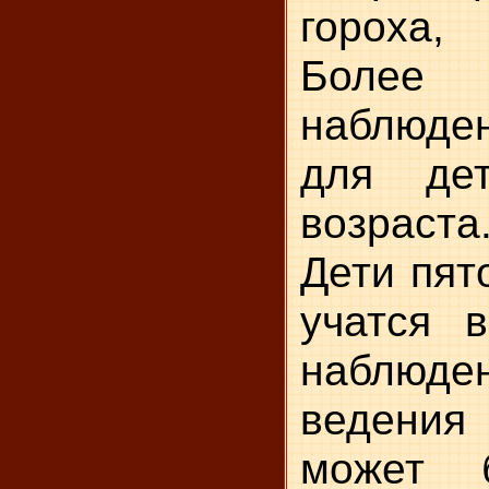
гороха,
Более 
наблюд
для дет
возраста
Дети пят
учатся 
наблюд
ведени
может 