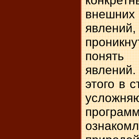
внешн
явлений
проникн
понят
явлени
этого в 
усложня
програм
ознак