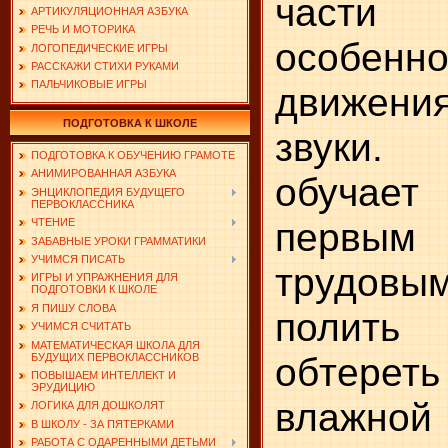
част
АРТИКУЛЯЦИОННАЯ АЗБУКА
РЕЧЬ И МОТОРИКА
особенно
ЛОГОПЕДИЧЕСКИЕ ИГРЫ
РАССКАЖИ СТИХИ РУКАМИ
ПАЛЬЧИКОВЫЕ ИГРЫ
движени
ПОДГОТОВКА К ШКОЛЕ
звуки. 
ПОДГОТОВКА К ОБУЧЕНИЮ ГРАМОТЕ
АНИМИРОВАННАЯ АЗБУКА
обуча
ЭНЦИКЛОПЕДИЯ БУДУЩЕГО
ПЕРВОКЛАССНИКА
первым
ЧТЕНИЕ
ЗАБАВНЫЕ УРОКИ ГРАММАТИКИ
УЧИМСЯ ПИСАТЬ
трудов
ИГРЫ И УПРАЖНЕНИЯ ДЛЯ
ПОДГОТОВКИ К ШКОЛЕ
Я ПИШУ СЛОВА
полить
УЧИМСЯ СЧИТАТЬ
МАТЕМАТИЧЕСКАЯ ШКОЛА ДЛЯ
обтер
БУДУЩИХ ПЕРВОКЛАССНИКОВ
ПОВЫШАЕМ ИНТЕЛЛЕКТ И
ЭРУДИЦИЮ
влажной
ЛОГИКА ДЛЯ ДОШКОЛЯТ
В ШКОЛУ - ЗА ПЯТЕРКАМИ
РАБОТА С ОДАРЕННЫМИ ДЕТЬМИ