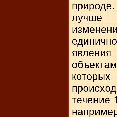
природе
лучше
изменен
единичн
явления
объекта
которы
происх
течение 
например