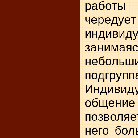
работы 
чер
индивид
зани
небольш
подгруп
Индивид
общение
позволя
него бол