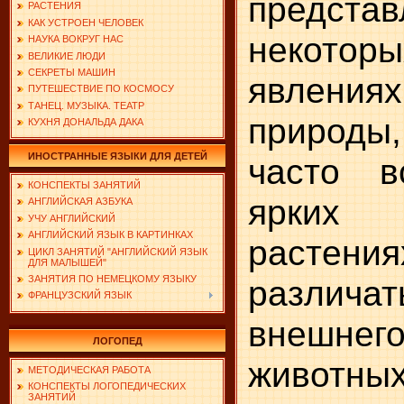
предс
РАСТЕНИЯ
КАК УСТРОЕН ЧЕЛОВЕК
некоторы
НАУКА ВОКРУГ НАС
ВЕЛИКИЕ ЛЮДИ
СЕКРЕТЫ МАШИН
явлени
ПУТЕШЕСТВИЕ ПО КОСМОСУ
ТАНЕЦ. МУЗЫКА. ТЕАТР
природы
КУХНЯ ДОНАЛЬДА ДАКА
ИНОСТРАННЫЕ ЯЗЫКИ ДЛЯ ДЕТЕЙ
часто в
КОНСПЕКТЫ ЗАНЯТИЙ
ярких
АНГЛИЙСКАЯ АЗБУКА
УЧУ АНГЛИЙСКИЙ
АНГЛИЙСКИЙ ЯЗЫК В КАРТИНКАХ
расте
ЦИКЛ ЗАНЯТИЙ "АНГЛИЙСКИЙ ЯЗЫК
ДЛЯ МАЛЫШЕЙ"
различат
ЗАНЯТИЯ ПО НЕМЕЦКОМУ ЯЗЫКУ
ФРАНЦУЗСКИЙ ЯЗЫК
внешн
ЛОГОПЕД
животны
МЕТОДИЧЕСКАЯ РАБОТА
КОНСПЕКТЫ ЛОГОПЕДИЧЕСКИХ
ЗАНЯТИЙ