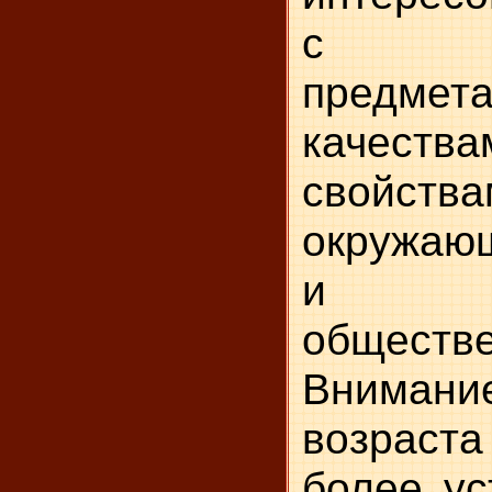
с ра
предм
каче
свойс
окружаю
и яв
обществ
Внимани
возраст
более у