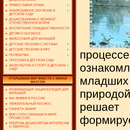
ПРАВОСЛАВАЯ ЭТИКА
ИНКЛЮЗИВНОЕ ОБУЧЕНИЕ В
ДЕТСКОМ САДУ
ДОШКОЛЬНИКАМ О ВЕЛИКОЙ
ОТЕЧЕСТВЕННОЙ ВОЙНЕ
ВОСПИТАНИЕ ГРАЖДАНСТВЕННОСТИ
ДЕТЯМ О КОСМОСЕ
ФИЛОСОФИЯ ДЛЯ МАЛЫШЕЙ
ДЕТСКИЕ ПЕСЕНКИ С НОТАМИ
ДЕТСКИЕ ПЕСЕНКИ В MP3
процессе
ПОЧЕМУЧКИ
ПРОГУЛКИ В ДЕТСКОМ САДУ
ознаком
ФИЗКУЛЬТУРА И СПОРТ В ДЕТСКОМ
САДУ
младш
ОТКРЫВАЕМ МИР ВМЕСТЕ С МИККИ
МАУСОМ
природо
РАЗВИВАЮЩАЯ ЭНЦИКЛОПЕДИЯ ДЛЯ
МАЛЫШЕЙ
МЫ ЖИВЕМ В РОССИИ
решает
УВЛЕКАТЕЛЬНЫЙ КОСМОС
ПЛАНЕТА ЗЕМЛЯ
КЕМ СТАТЬ? МАЛЫШИ В МИРЕ
формир
ПРОФЕССИЙ
РЕБЯТАМ-ДОШКОЛЯТАМ ИНТЕРЕСНО
О ЗВЕРЯТАХ