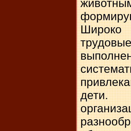
животны
формиру
Широко 
трудовые
выполне
системат
привле
дети
органи
разнооб