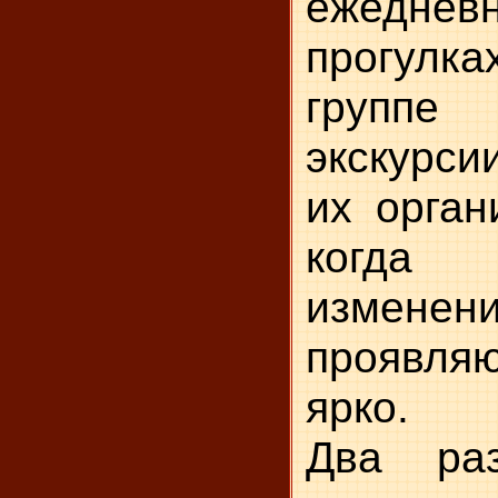
ежеднев
прогулк
группе
экскурси
их орган
когда
изменен
проявля
ярко.
Два ра