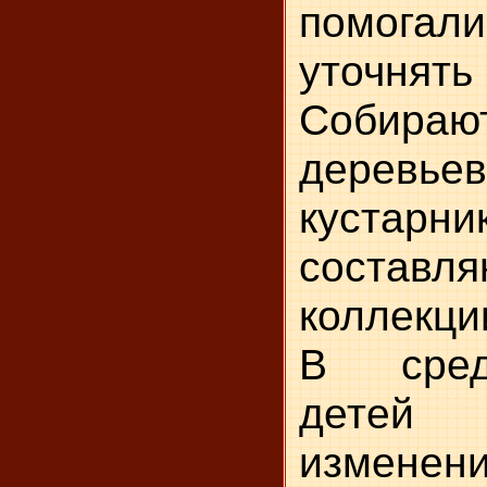
помогали
уточня
Собир
дер
кустарни
состав
коллекци
В сред
детей 
измен