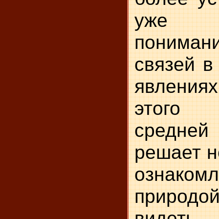
уже 
пониман
связей 
явления
этого 
средн
решает н
ознаком
природо
видеть 