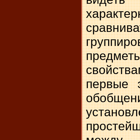
характер
срав
группиро
предме
свойств
первые 
обобщени
установ
просте
между 