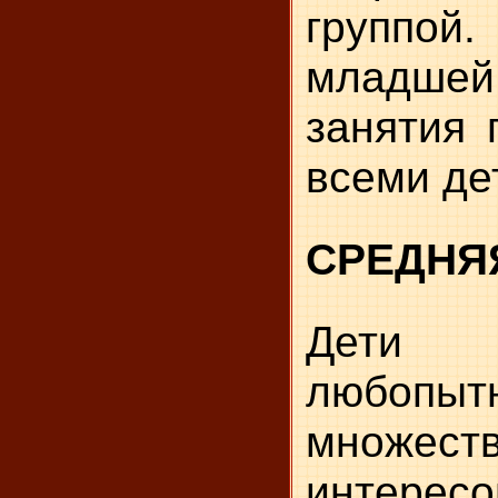
группой
младш
занятия 
всеми де
СРЕДНЯ
Дети
любопы
множеств
интерес