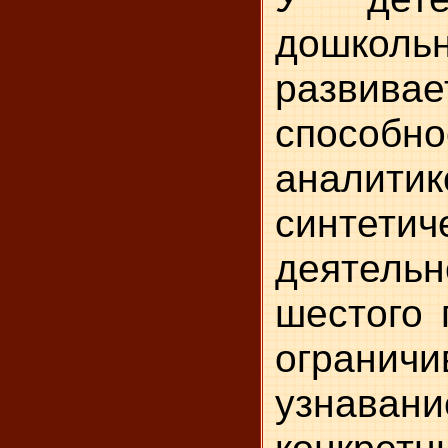
дошколь
развивае
спосо
аналитик
синтетич
деятель
шестого 
ограничи
узнаван
конкрет