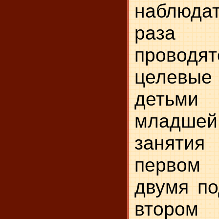
наблюда
раза
проводя
целевые
детьм
младш
занятия
первом 
двумя по
втором