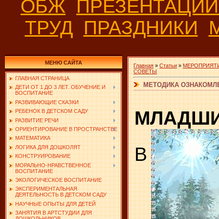
ОБЖ
ПРЕЗЕНТАЦИ
ТРУД
ПРАЗДНИКИ
МЕНЮ САЙТА
Главная
»
Статьи
»
МЕРОПРИЯТИ
СОВЕТЫ
ГЛАВНАЯ СТРАНИЦА
МЕТОДИКА ОЗНАКОМЛ
ДЕТИ ОТ 1 ДО 3 ЛЕТ. ОБУЧЕНИЕ И
ВОСПИТАНИЕ
РАЗВИВАЮЩИЕ СКАЗКИ
МЛАДШИ
РЕБЕНОК В ДЕТСКОМ САДУ
РАЗВИТИЕ РЕЧИ
ОРИЕНТИРОВАНИЕ В ПРОСТРАНСТВЕ
МАТЕМАТИКА
В
ЛОГИКА ДЛЯ ДОШКОЛЯТ
КОНСТРУИРОВАНИЕ
МОРАЛЬНО-НРАВСТВЕННОЕ
ВОСПИТАНИЕ
ЭКОЛОГИЧЕСКОЕ ВОСПИТАНИЕ
ЭКСПЕРИМЕНТАЛЬНАЯ
ДЕЯТЕЛЬНОСТЬ В ДЕТСКОМ САДУ
НАУЧНЫЕ ОПЫТЫ ДЛЯ ДЕТЕЙ
ЗАНЯТИЯ В АРТСТУДИИ ДЛЯ
ДОШКОЛЬНИКОВ