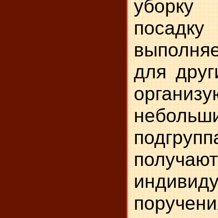
уборк
посадк
выполняе
для друг
организу
небольш
подгр
получают
индивид
поручени