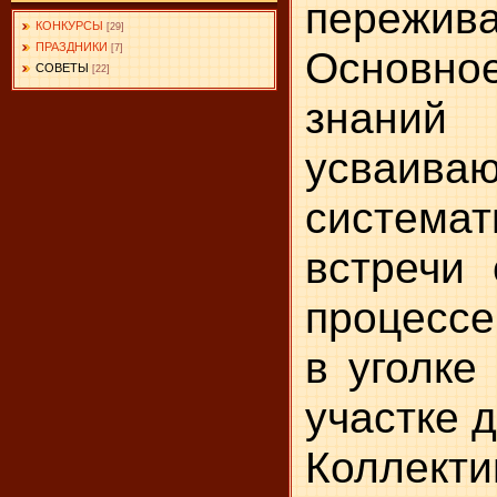
пережива
КОНКУРСЫ
[29]
ПРАЗДНИКИ
[7]
Основно
СОВЕТЫ
[22]
знани
усваи
системат
встречи
процесс
в уголке
участке д
Коллект