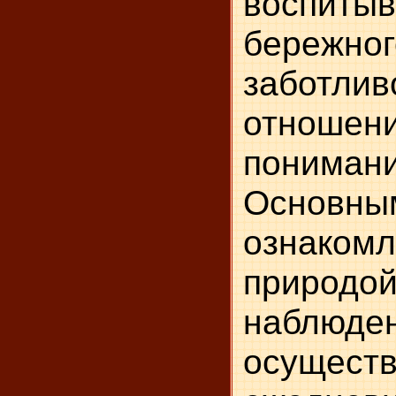
воспитыв
бере
заботлив
отношен
понимани
Основн
ознаком
природ
наблю
осущес