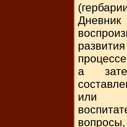
(гербар
Дневни
воспро
развити
процесс
а зат
составл
или з
воспита
вопрос