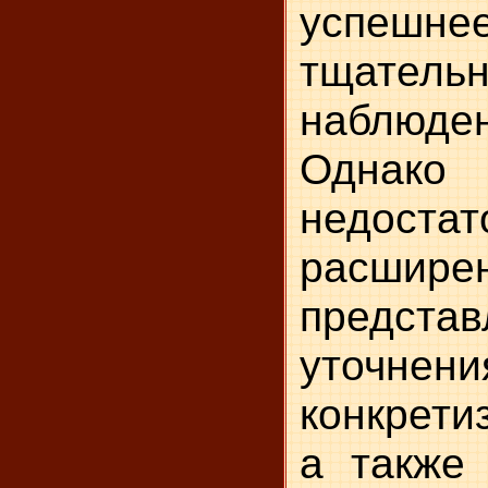
успешне
тщатель
наблюден
Одна
недост
расшире
представ
уточ
конкрети
а также