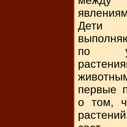
явлениям
Дети 
выполня
по у
раст
животны
первые 
о том, 
растений