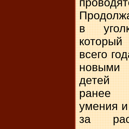
проводя
Продолж
в угол
которы
всего го
новыми 
детей з
ранее 
умения и
за ра