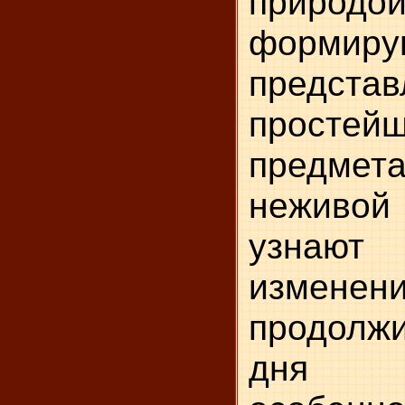
природ
формир
предс
простей
предмет
неживой
узнаю
изменен
продолжи
дня 