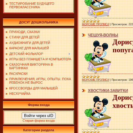
ТЕСТИРОВАНИЕ БУДУЩЕГО
ПЕРВОКЛАССНИКА
ДОСУГ ДОШКОЛЬНИКА
МОРСКИЕ ПРОПИСИ
|
Просмотров:
222
ПРИХОДИ, СКАЗКА!
ЧЕШУЯ-ВОЛНЫ
СТИХИ ДЛЯ ДЕТЕЙ
Дорис
АУДИОКНИГИ ДЛЯ ДЕТЕЙ
попуг
КАРАОКЕ ДЛЯ МАЛЫШЕЙ
ДЕТСКИЙ ФОЛЬКЛОР
ИГРЫ БЕЗ ПЛАНШЕТА И КОМПЬЮТЕРА
СКАЗОЧНАЯ ВИКТОРИНА В
КАРТИНКАХ
РАСКРАСКИ
ПРИКЛЮЧЕНИЯ, ИГРЫ, ОПЫТЫ. ПОКА
МОРСКИЕ ПРОПИСИ
|
Просмотров:
196
РЕБЕНОК НЕ ВЫРОС
КРОССВОРДЫ ДЛЯ МАЛЫШЕЙ
ХВОСТИКИ-ЗАВИТКИ
НЕСКУЧАЙКА
Дорис
хвост
Форма входа
Войти через uID
Старая форма входа
Категории раздела