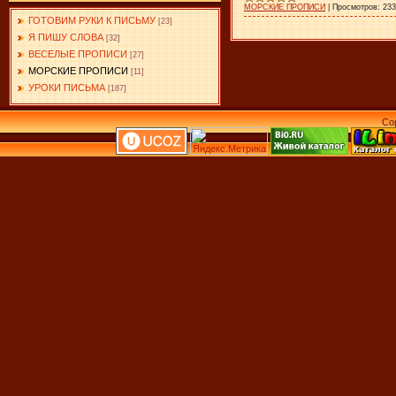
МОРСКИЕ ПРОПИСИ
|
Просмотров:
233
ГОТОВИМ РУКИ К ПИСЬМУ
[23]
Я ПИШУ СЛОВА
[32]
ВЕСЕЛЫЕ ПРОПИСИ
[27]
МОРСКИЕ ПРОПИСИ
[11]
УРОКИ ПИСЬМА
[187]
Co