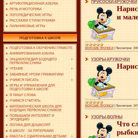
ПРИСОСКИ-КРУЖОЧКИ
АРТИКУЛЯЦИОННАЯ АЗБУКА
Нарис
РЕЧЬ И МОТОРИКА
ЛОГОПЕДИЧЕСКИЕ ИГРЫ
и мал
РАССКАЖИ СТИХИ РУКАМИ
ПАЛЬЧИКОВЫЕ ИГРЫ
ПОДГОТОВКА К ШКОЛЕ
ПОДГОТОВКА К ОБУЧЕНИЮ ГРАМОТЕ
МОРСКИЕ ПРОПИСИ
|
Просмотров:
206
АНИМИРОВАННАЯ АЗБУКА
УЗОРЫ-КРУЖОЧКИ
ЭНЦИКЛОПЕДИЯ БУДУЩЕГО
ПЕРВОКЛАССНИКА
Нарис
ЧТЕНИЕ
ЗАБАВНЫЕ УРОКИ ГРАММАТИКИ
УЧИМСЯ ПИСАТЬ
ИГРЫ И УПРАЖНЕНИЯ ДЛЯ
ПОДГОТОВКИ К ШКОЛЕ
Я ПИШУ СЛОВА
УЧИМСЯ СЧИТАТЬ
МОРСКИЕ ПРОПИСИ
|
Просмотров:
247
МАТЕМАТИЧЕСКАЯ ШКОЛА ДЛЯ
БУДУЩИХ ПЕРВОКЛАССНИКОВ
ПОВЫШАЕМ ИНТЕЛЛЕКТ И
УЗОРЫ-ВОЛНЫ
ЭРУДИЦИЮ
Что с
ЛОГИКА ДЛЯ ДОШКОЛЯТ
рыбки
В ШКОЛУ - ЗА ПЯТЕРКАМИ
РАБОТА С ОДАРЕННЫМИ ДЕТЬМИ