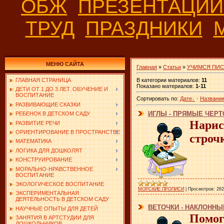
ОБЖ
ПРЕЗЕНТАЦИ
ТРУД
ПРАЗДНИКИ
МЕНЮ САЙТА
Главная
»
Статьи
»
УЧИМСЯ ПИС
В категории материалов
:
11
ГЛАВНАЯ СТРАНИЦА
Показано материалов
:
1-11
ДЕТИ ОТ 1 ДО 3 ЛЕТ. ОБУЧЕНИЕ И
ВОСПИТАНИЕ
Сортировать по
:
Дате
·
Названи
РАЗВИВАЮЩИЕ СКАЗКИ
ИГЛЫ - ПРЯМЫЕ ЧЕРТ
РЕБЕНОК В ДЕТСКОМ САДУ
Нарис
РАЗВИТИЕ РЕЧИ
ОРИЕНТИРОВАНИЕ В ПРОСТРАНСТВЕ
строч
МАТЕМАТИКА
ЛОГИКА ДЛЯ ДОШКОЛЯТ
КОНСТРУИРОВАНИЕ
МОРАЛЬНО-НРАВСТВЕННОЕ
ВОСПИТАНИЕ
ЭКОЛОГИЧЕСКОЕ ВОСПИТАНИЕ
МОРСКИЕ ПРОПИСИ
|
Просмотров:
262
ЭКСПЕРИМЕНТАЛЬНАЯ
ДЕЯТЕЛЬНОСТЬ В ДЕТСКОМ САДУ
ВЕТОЧКИ - НАКЛОННЫ
НАУЧНЫЕ ОПЫТЫ ДЛЯ ДЕТЕЙ
Помог
ЗАНЯТИЯ В АРТСТУДИИ ДЛЯ
ДОШКОЛЬНИКОВ