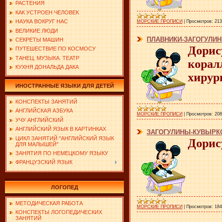
РАСТЕНИЯ
КАК УСТРОЕН ЧЕЛОВЕК
НАУКА ВОКРУГ НАС
МОРСКИЕ ПРОПИСИ
|
Просмотров:
213
ВЕЛИКИЕ ЛЮДИ
ПЛАВНИКИ-ЗАГОГУЛИ
СЕКРЕТЫ МАШИН
Дорис
ПУТЕШЕСТВИЕ ПО КОСМОСУ
ТАНЕЦ. МУЗЫКА. ТЕАТР
корал
КУХНЯ ДОНАЛЬДА ДАКА
хирур
ИНОСТРАННЫЕ ЯЗЫКИ ДЛЯ ДЕТЕЙ
КОНСПЕКТЫ ЗАНЯТИЙ
АНГЛИЙСКАЯ АЗБУКА
МОРСКИЕ ПРОПИСИ
|
Просмотров:
208
УЧУ АНГЛИЙСКИЙ
АНГЛИЙСКИЙ ЯЗЫК В КАРТИНКАХ
ЗАГОГУЛИНЫ-КУВЫРК
ЦИКЛ ЗАНЯТИЙ "АНГЛИЙСКИЙ ЯЗЫК
Дорис
ДЛЯ МАЛЫШЕЙ"
ЗАНЯТИЯ ПО НЕМЕЦКОМУ ЯЗЫКУ
ФРАНЦУЗСКИЙ ЯЗЫК
ЛОГОПЕД
МЕТОДИЧЕСКАЯ РАБОТА
МОРСКИЕ ПРОПИСИ
|
Просмотров:
184
КОНСПЕКТЫ ЛОГОПЕДИЧЕСКИХ
ЗАНЯТИЙ