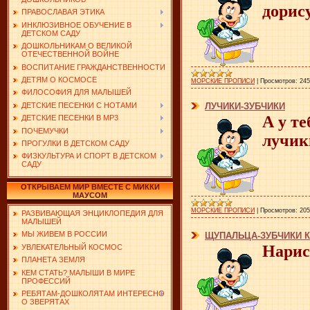
дорис
ПРАВОСЛАВАЯ ЭТИКА
ИНКЛЮЗИВНОЕ ОБУЧЕНИЕ В
ДЕТСКОМ САДУ
ДОШКОЛЬНИКАМ О ВЕЛИКОЙ
ОТЕЧЕСТВЕННОЙ ВОЙНЕ
ВОСПИТАНИЕ ГРАЖДАНСТВЕННОСТИ
ДЕТЯМ О КОСМОСЕ
МОРСКИЕ ПРОПИСИ
|
Просмотров:
245
ФИЛОСОФИЯ ДЛЯ МАЛЫШЕЙ
ДЕТСКИЕ ПЕСЕНКИ С НОТАМИ
ЛУЧИКИ-ЗУБЧИКИ
А у т
ДЕТСКИЕ ПЕСЕНКИ В MP3
ПОЧЕМУЧКИ
лучик
ПРОГУЛКИ В ДЕТСКОМ САДУ
ФИЗКУЛЬТУРА И СПОРТ В ДЕТСКОМ
САДУ
ОТКРЫВАЕМ МИР ВМЕСТЕ С МИККИ
МАУСОМ
МОРСКИЕ ПРОПИСИ
|
Просмотров:
205
РАЗВИВАЮЩАЯ ЭНЦИКЛОПЕДИЯ ДЛЯ
МАЛЫШЕЙ
МЫ ЖИВЕМ В РОССИИ
ЩУПАЛЬЦА-ЗУБЧИКИ 
Нарис
УВЛЕКАТЕЛЬНЫЙ КОСМОС
ПЛАНЕТА ЗЕМЛЯ
КЕМ СТАТЬ? МАЛЫШИ В МИРЕ
ПРОФЕССИЙ
РЕБЯТАМ-ДОШКОЛЯТАМ ИНТЕРЕСНО
О ЗВЕРЯТАХ