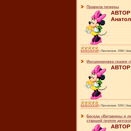
Правила гигиены
АВТОР:
Анатол
ВАЛЕОЛОГИЯ
|
Просмотров:
2599
|
Заг
Инсценировка сказки «
АВТОР:
ВАЛЕОЛОГИЯ
|
Просмотров:
5293
|
Заг
Беседа «Витамины я л
старшей группе детско
АВТОР: