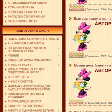
АРТИКУЛЯЦИОННАЯ АЗБУКА
РЕЧЬ И МОТОРИКА
ВАЛЕОЛОГИЯ
|
Просмотров:
6080
|
Заг
ЛОГОПЕДИЧЕСКИЕ ИГРЫ
РАССКАЖИ СТИХИ РУКАМИ
Вымоем куклу в ванне 
ПАЛЬЧИКОВЫЕ ИГРЫ
АВТОР:
ПОДГОТОВКА К ШКОЛЕ
ПОДГОТОВКА К ОБУЧЕНИЮ ГРАМОТЕ
АНИМИРОВАННАЯ АЗБУКА
ЭНЦИКЛОПЕДИЯ БУДУЩЕГО
ПЕРВОКЛАССНИКА
ЧТЕНИЕ
ВАЛЕОЛОГИЯ
|
Просмотров:
2097
|
Заг
ЗАБАВНЫЕ УРОКИ ГРАММАТИКИ
УЧИМСЯ ПИСАТЬ
Мамин день (занятие в
АВТОР:
ИГРЫ И УПРАЖНЕНИЯ ДЛЯ
ПОДГОТОВКИ К ШКОЛЕ
Я ПИШУ СЛОВА
УЧИМСЯ СЧИТАТЬ
МАТЕМАТИЧЕСКАЯ ШКОЛА ДЛЯ
БУДУЩИХ ПЕРВОКЛАССНИКОВ
ПОВЫШАЕМ ИНТЕЛЛЕКТ И
ЭРУДИЦИЮ
ЛОГИКА ДЛЯ ДОШКОЛЯТ
ВАЛЕОЛОГИЯ
|
Просмотров:
6748
|
Заг
В ШКОЛУ - ЗА ПЯТЕРКАМИ
РАБОТА С ОДАРЕННЫМИ ДЕТЬМИ