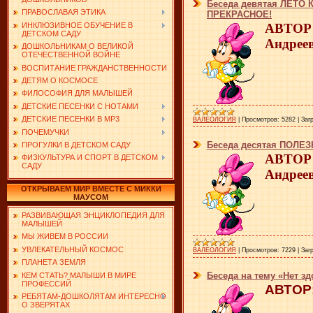
Беседа девятая ЛЕТО
ПРАВОСЛАВАЯ ЭТИКА
ПРЕКРАСНОЕ!
ИНКЛЮЗИВНОЕ ОБУЧЕНИЕ В
АВТОР:
ДЕТСКОМ САДУ
Андрее
ДОШКОЛЬНИКАМ О ВЕЛИКОЙ
ОТЕЧЕСТВЕННОЙ ВОЙНЕ
ВОСПИТАНИЕ ГРАЖДАНСТВЕННОСТИ
ДЕТЯМ О КОСМОСЕ
ФИЛОСОФИЯ ДЛЯ МАЛЫШЕЙ
ДЕТСКИЕ ПЕСЕНКИ С НОТАМИ
ДЕТСКИЕ ПЕСЕНКИ В MP3
ВАЛЕОЛОГИЯ
|
Просмотров:
5282
|
Заг
ПОЧЕМУЧКИ
Беседа десятая ПОЛ
ПРОГУЛКИ В ДЕТСКОМ САДУ
АВТОР:
ФИЗКУЛЬТУРА И СПОРТ В ДЕТСКОМ
САДУ
Андрее
ОТКРЫВАЕМ МИР ВМЕСТЕ С МИККИ
МАУСОМ
РАЗВИВАЮЩАЯ ЭНЦИКЛОПЕДИЯ ДЛЯ
МАЛЫШЕЙ
МЫ ЖИВЕМ В РОССИИ
УВЛЕКАТЕЛЬНЫЙ КОСМОС
ВАЛЕОЛОГИЯ
|
Просмотров:
7229
|
Заг
ПЛАНЕТА ЗЕМЛЯ
Беседа на тему «Нет зд
КЕМ СТАТЬ? МАЛЫШИ В МИРЕ
ПРОФЕССИЙ
АВТОР:
РЕБЯТАМ-ДОШКОЛЯТАМ ИНТЕРЕСНО
О ЗВЕРЯТАХ