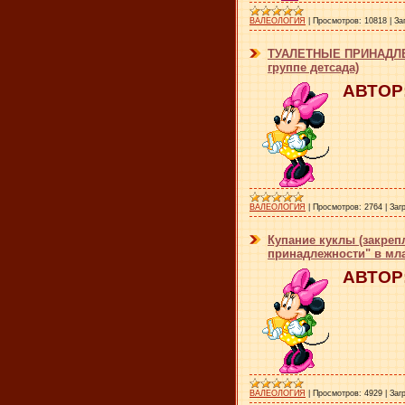
ВАЛЕОЛОГИЯ
|
Просмотров:
10818
|
За
ТУАЛЕТНЫЕ ПРИНАДЛЕЖ
группе детсада)
АВТОР:
ВАЛЕОЛОГИЯ
|
Просмотров:
2764
|
Заг
Купание куклы (закреп
принадлежности" в мл
АВТОР:
ВАЛЕОЛОГИЯ
|
Просмотров:
4929
|
Заг