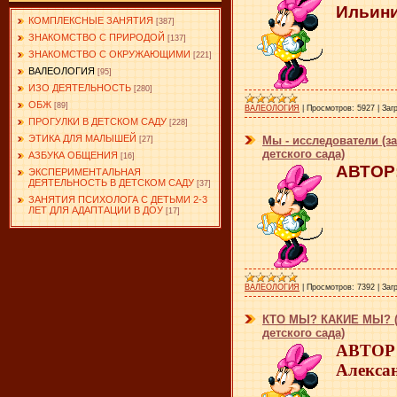
Ильин
КОМПЛЕКСНЫЕ ЗАНЯТИЯ
[387]
ЗНАКОМСТВО С ПРИРОДОЙ
[137]
ЗНАКОМСТВО С ОКРУЖАЮЩИМИ
[221]
ВАЛЕОЛОГИЯ
[95]
ИЗО ДЕЯТЕЛЬНОСТЬ
[280]
ОБЖ
[89]
ВАЛЕОЛОГИЯ
|
Просмотров:
5927
|
Заг
ПРОГУЛКИ В ДЕТСКОМ САДУ
[228]
ЭТИКА ДЛЯ МАЛЫШЕЙ
Мы - исследователи (з
[27]
детского сада)
АЗБУКА ОБЩЕНИЯ
[16]
АВТОР:
ЭКСПЕРИМЕНТАЛЬНАЯ
ДЕЯТЕЛЬНОСТЬ В ДЕТСКОМ САДУ
[37]
ЗАНЯТИЯ ПСИХОЛОГА С ДЕТЬМИ 2-3
ЛЕТ ДЛЯ АДАПТАЦИИ В ДОУ
[17]
ВАЛЕОЛОГИЯ
|
Просмотров:
7392
|
Заг
КТО МЫ? КАКИЕ МЫ? (з
детского сада)
АВТОР:
Алекса