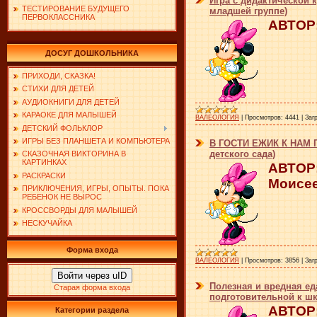
Игра с дидактической 
ТЕСТИРОВАНИЕ БУДУЩЕГО
младшей группе)
ПЕРВОКЛАССНИКА
АВТОР:
ДОСУГ ДОШКОЛЬНИКА
ПРИХОДИ, СКАЗКА!
СТИХИ ДЛЯ ДЕТЕЙ
АУДИОКНИГИ ДЛЯ ДЕТЕЙ
КАРАОКЕ ДЛЯ МАЛЫШЕЙ
ВАЛЕОЛОГИЯ
|
Просмотров:
4441
|
Заг
ДЕТСКИЙ ФОЛЬКЛОР
ИГРЫ БЕЗ ПЛАНШЕТА И КОМПЬЮТЕРА
В ГОСТИ ЕЖИК К НАМ П
детского сада)
СКАЗОЧНАЯ ВИКТОРИНА В
КАРТИНКАХ
АВТОР
РАСКРАСКИ
Моисе
ПРИКЛЮЧЕНИЯ, ИГРЫ, ОПЫТЫ. ПОКА
РЕБЕНОК НЕ ВЫРОС
КРОССВОРДЫ ДЛЯ МАЛЫШЕЙ
НЕСКУЧАЙКА
Форма входа
ВАЛЕОЛОГИЯ
|
Просмотров:
3856
|
Заг
Войти через uID
Полезная и вредная ед
Старая форма входа
подготовительной к шк
АВТОР:
Категории раздела