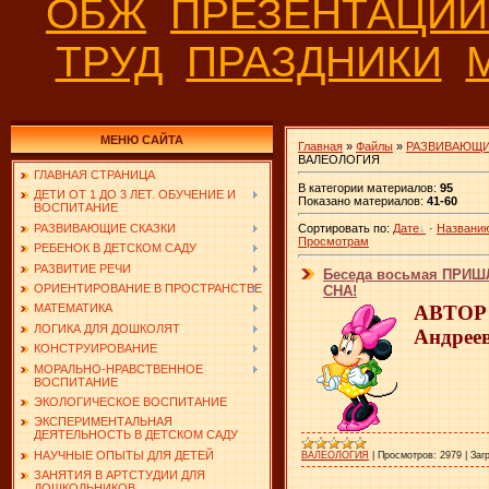
ОБЖ
ПРЕЗЕНТАЦИ
ТРУД
ПРАЗДНИКИ
МЕНЮ САЙТА
Главная
»
Файлы
»
РАЗВИВАЮЩИ
ВАЛЕОЛОГИЯ
ГЛАВНАЯ СТРАНИЦА
В категории материалов
:
95
ДЕТИ ОТ 1 ДО 3 ЛЕТ. ОБУЧЕНИЕ И
Показано материалов
:
41-60
ВОСПИТАНИЕ
РАЗВИВАЮЩИЕ СКАЗКИ
Сортировать по
:
Дате
·
Названи
Просмотрам
РЕБЕНОК В ДЕТСКОМ САДУ
РАЗВИТИЕ РЕЧИ
Беседа восьмая ПРИ
ОРИЕНТИРОВАНИЕ В ПРОСТРАНСТВЕ
СНА!
АВТОР:
МАТЕМАТИКА
ЛОГИКА ДЛЯ ДОШКОЛЯТ
Андрее
КОНСТРУИРОВАНИЕ
МОРАЛЬНО-НРАВСТВЕННОЕ
ВОСПИТАНИЕ
ЭКОЛОГИЧЕСКОЕ ВОСПИТАНИЕ
ЭКСПЕРИМЕНТАЛЬНАЯ
ДЕЯТЕЛЬНОСТЬ В ДЕТСКОМ САДУ
НАУЧНЫЕ ОПЫТЫ ДЛЯ ДЕТЕЙ
ВАЛЕОЛОГИЯ
|
Просмотров:
2979
|
Заг
ЗАНЯТИЯ В АРТСТУДИИ ДЛЯ
ДОШКОЛЬНИКОВ