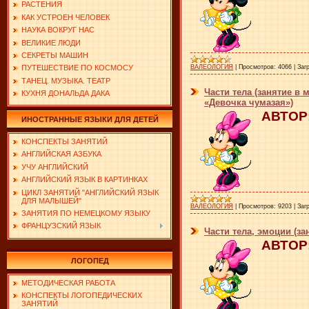
РАСТЕНИЯ
КАК УСТРОЕН ЧЕЛОВЕК
НАУКА ВОКРУГ НАС
ВЕЛИКИЕ ЛЮДИ
СЕКРЕТЫ МАШИН
ВАЛЕОЛОГИЯ
|
Просмотров:
4066
|
Заг
ПУТЕШЕСТВИЕ ПО КОСМОСУ
ТАНЕЦ. МУЗЫКА. ТЕАТР
Части тела (занятие в
КУХНЯ ДОНАЛЬДА ДАКА
«Девочка чумазая»)
АВТОР:
ИНОСТРАННЫЕ ЯЗЫКИ ДЛЯ ДЕТЕЙ
КОНСПЕКТЫ ЗАНЯТИЙ
АНГЛИЙСКАЯ АЗБУКА
УЧУ АНГЛИЙСКИЙ
АНГЛИЙСКИЙ ЯЗЫК В КАРТИНКАХ
ЦИКЛ ЗАНЯТИЙ "АНГЛИЙСКИЙ ЯЗЫК
ДЛЯ МАЛЫШЕЙ"
ВАЛЕОЛОГИЯ
|
Просмотров:
9203
|
Заг
ЗАНЯТИЯ ПО НЕМЕЦКОМУ ЯЗЫКУ
ФРАНЦУЗСКИЙ ЯЗЫК
Части тела, эмоции (за
АВТОР:
ЛОГОПЕД
МЕТОДИЧЕСКАЯ РАБОТА
КОНСПЕКТЫ ЛОГОПЕДИЧЕСКИХ
ЗАНЯТИЙ