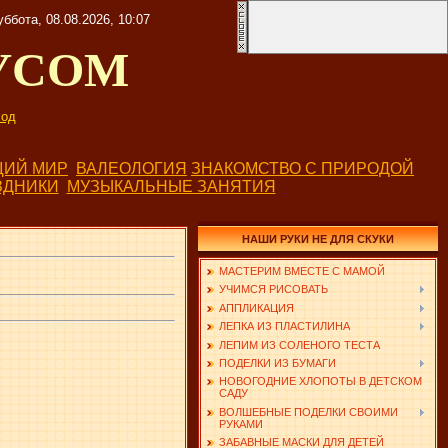
уббота, 08.08.2026, 10:07
УСОМ
од
ИЙ МИР
ВАЛЕОЛОГИЯ
ЗНАКОМСТВО С ПРИРОДОЙ
ЗДНИКИ
МУЗЫКАЛЬНЫЕ ЗАНЯТИЯ
НАШИ РУКИ НЕ ДЛЯ СКУКИ
МАСТЕРИМ ВМЕСТЕ С МАМОЙ
УЧИМСЯ РИСОВАТЬ
АППЛИКАЦИЯ
ЛЕПКА ИЗ ПЛАСТИЛИНА
ЛЕПИМ ИЗ СОЛЕНОГО ТЕСТА
ПОДЕЛКИ ИЗ БУМАГИ
НОВОГОДНИЕ ХЛОПОТЫ В ДЕТСКОМ
САДУ
ВОЛШЕБНЫЕ ПОДЕЛКИ СВОИМИ
РУКАМИ
ЗАБАВНЫЕ МАСКИ ДЛЯ ДЕТЕЙ