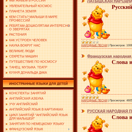
МЫ ЖИВЕМ В РОССИИ
ЛАТЫШСКАЯ НАРОДНАЯ
Русский
УВЛЕКАТЕЛЬНЫЙ КОСМОС
ПЛАНЕТА ЗЕМЛЯ
КЕМ СТАТЬ? МАЛЫШИ В МИРЕ
ПРОФЕССИЙ
РЕБЯТАМ-ДОШКОЛЯТАМ ИНТЕРЕСНО
О ЗВЕРЯТАХ
РАСТЕНИЯ
КАК УСТРОЕН ЧЕЛОВЕК
НАУКА ВОКРУГ НАС
НАРОДНЫЕ ПЕСНИ
|
Просмотров:
100
ВЕЛИКИЕ ЛЮДИ
Французская народна
СЕКРЕТЫ МАШИН
Слова 
ПУТЕШЕСТВИЕ ПО КОСМОСУ
ТАНЕЦ. МУЗЫКА. ТЕАТР
КУХНЯ ДОНАЛЬДА ДАКА
ИНОСТРАННЫЕ ЯЗЫКИ ДЛЯ ДЕТЕЙ
КОНСПЕКТЫ ЗАНЯТИЙ
АНГЛИЙСКАЯ АЗБУКА
НАРОДНЫЕ ПЕСНИ
|
Просмотров:
460
УЧУ АНГЛИЙСКИЙ
АНГЛИЙСКИЙ ЯЗЫК В КАРТИНКАХ
РУССКАЯ НАРОДНАЯ П
ЦИКЛ ЗАНЯТИЙ "АНГЛИЙСКИЙ ЯЗЫК
Слова 
ДЛЯ МАЛЫШЕЙ"
ЗАНЯТИЯ ПО НЕМЕЦКОМУ ЯЗЫКУ
ФРАНЦУЗСКИЙ ЯЗЫК