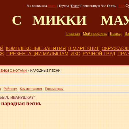
С
Вы вошли как
Гость
|
Группа
"
Гости
"
Приветствую Вас
Гость
|
RSS
Д С МИККИ МА
Главная
|
Мой профиль
|
Выход
|
Вх
ЕЙ
КОМПЛЕКСНЫЕ ЗАНЯТИЯ
В МИРЕ КНИГ
ОКРУЖАЮЩ
БЖ
ПРЕЗЕНТАЦИИ МАЛЫШАМ
ИЗО
РУЧНОЙ ТРУД
ПРА
СЕНКИ С НОТАМИ
» НАРОДНЫЕ ПЕСНИ
ю
·
Рейтингу
·
Комментариям
·
Просмотрам
 БЫЛ, ИВАНУШКА?"
 народная песня.