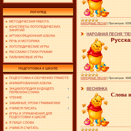
ЛОГОПЕД
МЕТОДИЧЕСКАЯ РАБОТА
НАРОДНЫЕ ПЕСНИ
|
Просмотров:
835
КОНСПЕКТЫ ЛОГОПЕДИЧЕСКИХ
ЗАНЯТИЙ
НАРОДНАЯ ПЕСНЯ "ПЕ
АРТИКУЛЯЦИОННАЯ АЗБУКА
Русска
РЕЧЬ И МОТОРИКА
ЛОГОПЕДИЧЕСКИЕ ИГРЫ
РАССКАЖИ СТИХИ РУКАМИ
ПАЛЬЧИКОВЫЕ ИГРЫ
ПОДГОТОВКА К ШКОЛЕ
ПОДГОТОВКА К ОБУЧЕНИЮ ГРАМОТЕ
НАРОДНЫЕ ПЕСНИ
|
Просмотров:
469
АНИМИРОВАННАЯ АЗБУКА
ВЕСНЯНКА
ЭНЦИКЛОПЕДИЯ БУДУЩЕГО
ПЕРВОКЛАССНИКА
Слова 
ЧТЕНИЕ
ЗАБАВНЫЕ УРОКИ ГРАММАТИКИ
УЧИМСЯ ПИСАТЬ
ИГРЫ И УПРАЖНЕНИЯ ДЛЯ
ПОДГОТОВКИ К ШКОЛЕ
Я ПИШУ СЛОВА
УЧИМСЯ СЧИТАТЬ