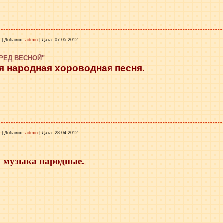
8
|
Добавил:
admin
|
Дата:
07.05.2012
РЕД ВЕСНОЙ"
я народная хороводная песня.
6
|
Добавил:
admin
|
Дата:
28.04.2012
и музыка народные.