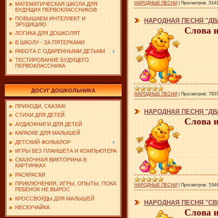
НАРОДНЫЕ ПЕСНИ
|
Просмотров:
514
МАТЕМАТИЧЕСКАЯ ШКОЛА ДЛЯ
БУДУЩИХ ПЕРВОКЛАССНИКОВ
ПОВЫШАЕМ ИНТЕЛЛЕКТ И
НАРОДНАЯ ПЕСНЯ "ДВ
ЭРУДИЦИЮ
Слова 
ЛОГИКА ДЛЯ ДОШКОЛЯТ
В ШКОЛУ - ЗА ПЯТЕРКАМИ
РАБОТА С ОДАРЕННЫМИ ДЕТЬМИ
ТЕСТИРОВАНИЕ БУДУЩЕГО
ПЕРВОКЛАССНИКА
ДОСУГ ДОШКОЛЬНИКА
НАРОДНЫЕ ПЕСНИ
|
Просмотров:
793
ПРИХОДИ, СКАЗКА!
НАРОДНАЯ ПЕСНЯ "ДВ
СТИХИ ДЛЯ ДЕТЕЙ
Слова 
АУДИОКНИГИ ДЛЯ ДЕТЕЙ
КАРАОКЕ ДЛЯ МАЛЫШЕЙ
ДЕТСКИЙ ФОЛЬКЛОР
ИГРЫ БЕЗ ПЛАНШЕТА И КОМПЬЮТЕРА
СКАЗОЧНАЯ ВИКТОРИНА В
КАРТИНКАХ
РАСКРАСКИ
ПРИКЛЮЧЕНИЯ, ИГРЫ, ОПЫТЫ. ПОКА
НАРОДНЫЕ ПЕСНИ
|
Просмотров:
534
РЕБЕНОК НЕ ВЫРОС
КРОССВОРДЫ ДЛЯ МАЛЫШЕЙ
НАРОДНАЯ ПЕСНЯ "СВ
НЕСКУЧАЙКА
Слова 