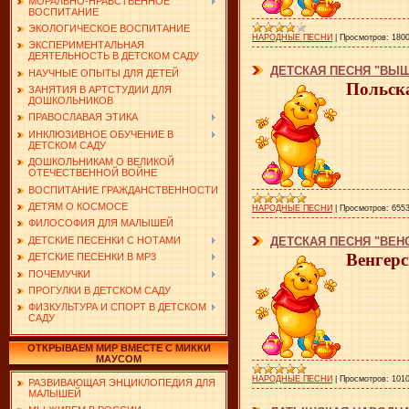
МОРАЛЬНО-НРАВСТВЕННОЕ
ВОСПИТАНИЕ
ЭКОЛОГИЧЕСКОЕ ВОСПИТАНИЕ
НАРОДНЫЕ ПЕСНИ
|
Просмотров:
180
ЭКСПЕРИМЕНТАЛЬНАЯ
ДЕЯТЕЛЬНОСТЬ В ДЕТСКОМ САДУ
ДЕТСКАЯ ПЕСНЯ "ВЫШ
НАУЧНЫЕ ОПЫТЫ ДЛЯ ДЕТЕЙ
Польска
ЗАНЯТИЯ В АРТСТУДИИ ДЛЯ
ДОШКОЛЬНИКОВ
ПРАВОСЛАВАЯ ЭТИКА
ИНКЛЮЗИВНОЕ ОБУЧЕНИЕ В
ДЕТСКОМ САДУ
ДОШКОЛЬНИКАМ О ВЕЛИКОЙ
ОТЕЧЕСТВЕННОЙ ВОЙНЕ
ВОСПИТАНИЕ ГРАЖДАНСТВЕННОСТИ
ДЕТЯМ О КОСМОСЕ
НАРОДНЫЕ ПЕСНИ
|
Просмотров:
655
ФИЛОСОФИЯ ДЛЯ МАЛЫШЕЙ
ДЕТСКИЕ ПЕСЕНКИ С НОТАМИ
ДЕТСКАЯ ПЕСНЯ "ВЕН
Венгерс
ДЕТСКИЕ ПЕСЕНКИ В MP3
ПОЧЕМУЧКИ
ПРОГУЛКИ В ДЕТСКОМ САДУ
ФИЗКУЛЬТУРА И СПОРТ В ДЕТСКОМ
САДУ
ОТКРЫВАЕМ МИР ВМЕСТЕ С МИККИ
МАУСОМ
НАРОДНЫЕ ПЕСНИ
|
Просмотров:
101
РАЗВИВАЮЩАЯ ЭНЦИКЛОПЕДИЯ ДЛЯ
МАЛЫШЕЙ