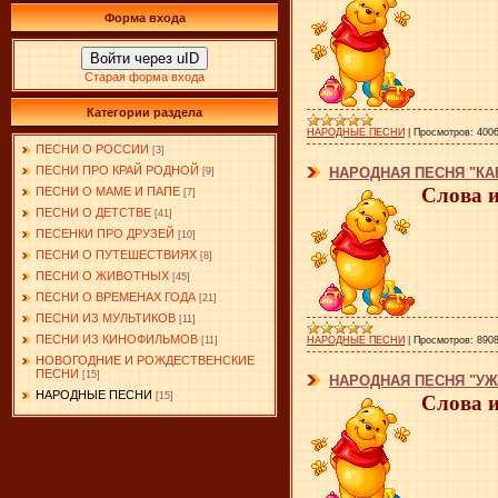
Форма входа
Войти через uID
Старая форма входа
Категории раздела
НАРОДНЫЕ ПЕСНИ
|
Просмотров:
400
ПЕСНИ О РОССИИ
[3]
ПЕСНИ ПРО КРАЙ РОДНОЙ
НАРОДНАЯ ПЕСНЯ "КА
[9]
Слова 
ПЕСНИ О МАМЕ И ПАПЕ
[7]
ПЕСНИ О ДЕТСТВЕ
[41]
ПЕСЕНКИ ПРО ДРУЗЕЙ
[10]
ПЕСНИ О ПУТЕШЕСТВИЯХ
[8]
ПЕСНИ О ЖИВОТНЫХ
[45]
ПЕСНИ О ВРЕМЕНАХ ГОДА
[21]
ПЕСНИ ИЗ МУЛЬТИКОВ
[11]
ПЕСНИ ИЗ КИНОФИЛЬМОВ
НАРОДНЫЕ ПЕСНИ
|
Просмотров:
890
[11]
НОВОГОДНИЕ И РОЖДЕСТВЕНСКИЕ
ПЕСНИ
[15]
НАРОДНАЯ ПЕСНЯ "УЖ
НАРОДНЫЕ ПЕСНИ
[15]
Слова 