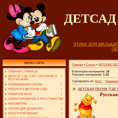
ДЕТСА
ЭТИКА ДЛЯ МАЛЫШ
О
МЕНЮ САЙТА
Главная
»
Статьи
»
ДЕТСКИЕ ПЕ
В категории материалов
:
15
ГЛАВНАЯ СТРАНИЦА
Показано материалов
:
1-15
ДЕТИ ОТ 1 ДО 3 ЛЕТ. ОБУЧЕНИЕ И
ВОСПИТАНИЕ
Сортировать по
:
Дате
·
Названи
РАЗВИВАЮЩИЕ СКАЗКИ
ДЕТСКАЯ ПЕСНЯ "ГДЕ
РЕБЕНОК В ДЕТСКОМ САДУ
Русская
РАЗВИТИЕ РЕЧИ
ОРИЕНТИРОВАНИЕ В ПРОСТРАНСТВЕ
МАТЕМАТИКА
ЛОГИКА ДЛЯ ДОШКОЛЯТ
КОНСТРУИРОВАНИЕ