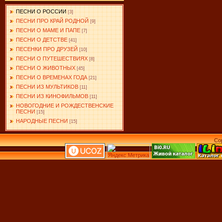
ПЕСНИ О РОССИИ
[3]
ПЕСНИ ПРО КРАЙ РОДНОЙ
[9]
ПЕСНИ О МАМЕ И ПАПЕ
[7]
ПЕСНИ О ДЕТСТВЕ
[41]
ПЕСЕНКИ ПРО ДРУЗЕЙ
[10]
ПЕСНИ О ПУТЕШЕСТВИЯХ
[8]
ПЕСНИ О ЖИВОТНЫХ
[45]
ПЕСНИ О ВРЕМЕНАХ ГОДА
[21]
ПЕСНИ ИЗ МУЛЬТИКОВ
[11]
ПЕСНИ ИЗ КИНОФИЛЬМОВ
[11]
НОВОГОДНИЕ И РОЖДЕСТВЕНСКИЕ
ПЕСНИ
[15]
НАРОДНЫЕ ПЕСНИ
[15]
Co