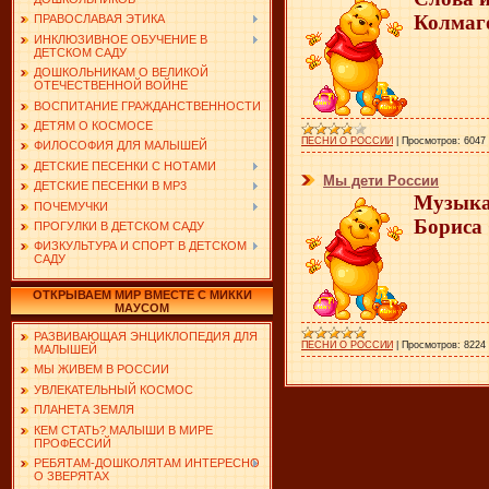
Колмаг
ПРАВОСЛАВАЯ ЭТИКА
ИНКЛЮЗИВНОЕ ОБУЧЕНИЕ В
ДЕТСКОМ САДУ
ДОШКОЛЬНИКАМ О ВЕЛИКОЙ
ОТЕЧЕСТВЕННОЙ ВОЙНЕ
ВОСПИТАНИЕ ГРАЖДАНСТВЕННОСТИ
ДЕТЯМ О КОСМОСЕ
ПЕСНИ О РОССИИ
|
Просмотров:
6047
ФИЛОСОФИЯ ДЛЯ МАЛЫШЕЙ
ДЕТСКИЕ ПЕСЕНКИ С НОТАМИ
Мы дети России
ДЕТСКИЕ ПЕСЕНКИ В MP3
Музыка
ПОЧЕМУЧКИ
Бориса
ПРОГУЛКИ В ДЕТСКОМ САДУ
ФИЗКУЛЬТУРА И СПОРТ В ДЕТСКОМ
САДУ
ОТКРЫВАЕМ МИР ВМЕСТЕ С МИККИ
МАУСОМ
РАЗВИВАЮЩАЯ ЭНЦИКЛОПЕДИЯ ДЛЯ
ПЕСНИ О РОССИИ
|
Просмотров:
8224
МАЛЫШЕЙ
МЫ ЖИВЕМ В РОССИИ
УВЛЕКАТЕЛЬНЫЙ КОСМОС
ПЛАНЕТА ЗЕМЛЯ
КЕМ СТАТЬ? МАЛЫШИ В МИРЕ
ПРОФЕССИЙ
РЕБЯТАМ-ДОШКОЛЯТАМ ИНТЕРЕСНО
О ЗВЕРЯТАХ