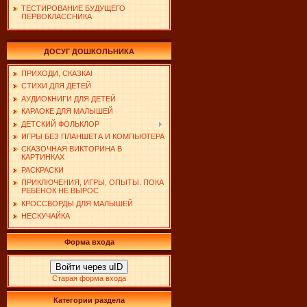
ТЕСТИРОВАНИЕ БУДУЩЕГО
ПЕРВОКЛАССНИКА
ДОСУГ ДОШКОЛЬНИКА
ПРИХОДИ, СКАЗКА!
СТИХИ ДЛЯ ДЕТЕЙ
АУДИОКНИГИ ДЛЯ ДЕТЕЙ
КАРАОКЕ ДЛЯ МАЛЫШЕЙ
ДЕТСКИЙ ФОЛЬКЛОР
ИГРЫ БЕЗ ПЛАНШЕТА И КОМПЬЮТЕРА
СКАЗОЧНАЯ ВИКТОРИНА В
КАРТИНКАХ
РАСКРАСКИ
ПРИКЛЮЧЕНИЯ, ИГРЫ, ОПЫТЫ. ПОКА
РЕБЕНОК НЕ ВЫРОС
КРОССВОРДЫ ДЛЯ МАЛЫШЕЙ
НЕСКУЧАЙКА
Форма входа
Войти через uID
Старая форма входа
Категории раздела