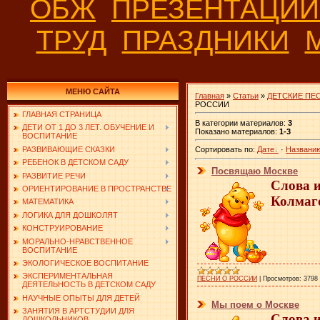
ОБЖ
ПРЕЗЕНТАЦИ
ТРУД
ПРАЗДНИКИ
МЕНЮ САЙТА
Главная
»
Статьи
»
ДЕТСКИЕ ПЕ
РОССИИ
ГЛАВНАЯ СТРАНИЦА
В категории материалов
:
3
ДЕТИ ОТ 1 ДО 3 ЛЕТ. ОБУЧЕНИЕ И
Показано материалов
:
1-3
ВОСПИТАНИЕ
РАЗВИВАЮЩИЕ СКАЗКИ
Сортировать по
:
Дате
·
Названи
РЕБЕНОК В ДЕТСКОМ САДУ
Посвящаю Москве
РАЗВИТИЕ РЕЧИ
Слова 
ОРИЕНТИРОВАНИЕ В ПРОСТРАНСТВЕ
Колмаг
МАТЕМАТИКА
ЛОГИКА ДЛЯ ДОШКОЛЯТ
КОНСТРУИРОВАНИЕ
МОРАЛЬНО-НРАВСТВЕННОЕ
ВОСПИТАНИЕ
ЭКОЛОГИЧЕСКОЕ ВОСПИТАНИЕ
ЭКСПЕРИМЕНТАЛЬНАЯ
ПЕСНИ О РОССИИ
|
Просмотров:
3798
ДЕЯТЕЛЬНОСТЬ В ДЕТСКОМ САДУ
НАУЧНЫЕ ОПЫТЫ ДЛЯ ДЕТЕЙ
Мы поем о Москве
ЗАНЯТИЯ В АРТСТУДИИ ДЛЯ
Слова 
ДОШКОЛЬНИКОВ